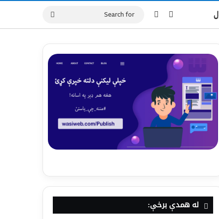
ل
له همدې برخې: