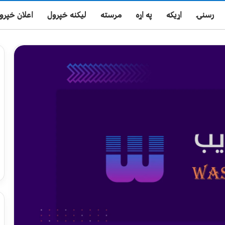
رسنۍ
اړیکه
په اړه
مرسته
لیکنه خپرول
اعلان خپرو