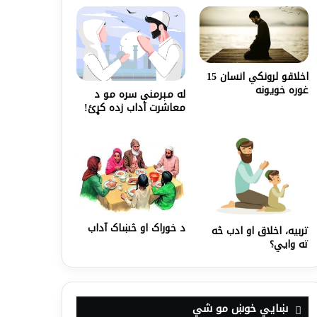
اخلاقو لرونکي انسان 15
غوره خویونه
له مېرمنې سره مو د
معاشرت آداب زده کړئ!
د خوراک او څښاک آداب
تربیه، اخلاق او ادب څه
ته وایي؟
ښايي خوښ مو شي