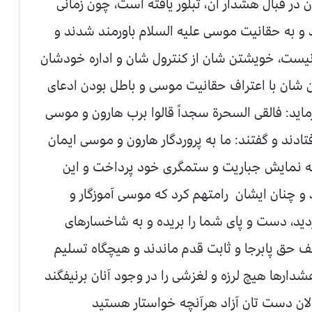
ن در قبال هشدار آن، تبلور یافته است، چون زمانی
و به حقانیت موسی علیه السلام باورمند شدند و
یست، خویشتن شان از کنترول شان و اداره خودشان
ن شان با اعتراف حقانیت موسی و باطل بودن ادعای
ماید: فالقی السحرة سجداً قالوا برب هارون و موسی
 سجده افتادند و گفتند: ما به پروردگار هارون و موسی ایمان
 به نمایش جباریت و ستمگری خود پرداخت و این
د و چنان ایشان رامتهم کرد که موسی آموزگار و
ردید، دست و پای شما را بریده و به شاخسارهای
 حق پابرجا و ثابت قدم ماندند و هیچگاه تسلیم
ارها هیچ لرزه و لغزشی را در وجود آنان برنیفگند
 الان دست تان آزاد هرآنچه خواستار هستید