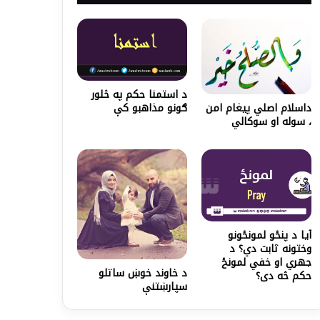
د استمنا حکم په څلور
ګونو مذاهبو کې
داسلام اصلي پيغام امن
، سوله او سوکالي
آیا د پنځو لمونځونو
وختونه ثابت دي؟ د
جهري او خفي لمونځ
د خاوند خوښ ساتلو
حکم څه دی؟
سپارښتنې