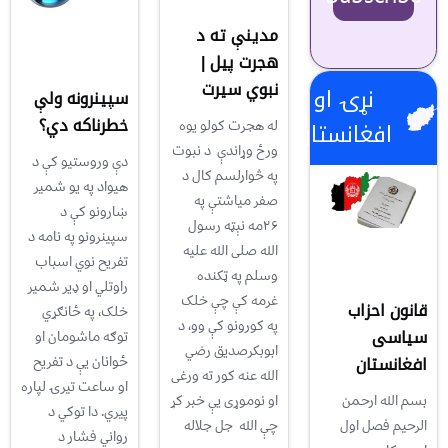
مدينې ته د
هجرت پيل |
نبوي سيرت
نړۍ او
سپینرونه ولې
خطرناکه دي؟
افغانستان
له هجرت کولو يوه
ورځ وړاندې د نبوت
دې وروستیو کې د
په څوارلسم کال د
هیواد په یو شمیر
صفر مياشتې په
ښارونو کې د
۲۶مه نېټه رسول
سپینرونو په نامه د
الله صلی الله عليه
تفریح نوي اسباب
وسلم په ټکنده
راوتلي او ډير شمیر
غرمه کې چې خلک
قانون احزاب
خلک، په ځانګړي
په کورونو کې وو، د
سياسی
توګه ماشومان او
ابوبکرصديق رضي
افغانستان
ځوانان یې د تفریح
الله عنه کور ته ورغی
او ساعت تیرۍ لپاره
او نوموړی يې خبر کړ
بسم الله ارحمن
پيري. دا توکي د
چې الله جل جلاله
الرحيم فصل اول
رواني فشار د