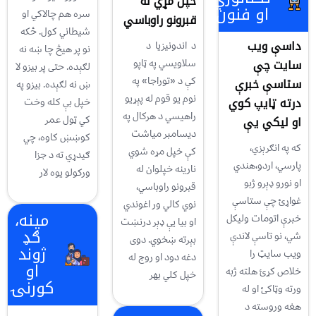
خپل مړي له
او فنون
سره هم چالاکي او
قبرونو راوباسي
شیطاني کول. ځکه
داسې ویب
د اندونیزیا د
نو پر هیڅ چا ښه نه
سايت چې
سلاویسي په ټاپو
لګېده. حتی پر بیزو لا
کې د «توراجا» په
ستاسې خبرې
ښ نه لګېده. بیزو په
نوم یو قوم له پېړیو
درته ټايپ کوي
خپل بې کله وخت
راهیسي د هرکال په
کي ټول عمر
او ليکي یې
دیسامبر میاشت
کوښښ کاوه، چي
که په انګرېزي،
کې خپل مړه شوي
ګیدړي ته د جزا
پارسي، اردو،هندي
نارینه خپلوان له
ورکولو یوه لار
او نورو ډېرو ژبو
قبرونو راوباسي،
غواړئ چې ستاسې
نوي کالي ور اغوندي
مینه،
خبرې اتومات وليکل
او بيا يې ډېر درنښت
ګډ
شي، نو تاسې لاندې
بېرته ښخوي. دوی
ژوند
ويب سايټ را
دغه دود او روج له
او
خلاص کړئ هلته ژبه
خپل کلي بهر
کورنۍ
ورته وټاکئ او له
هغه وروسته د