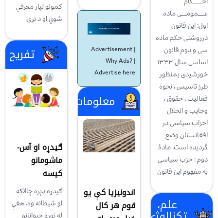
احـــــــــکام
کمولو لپار معرفي
عــــــمومـــــی مادهً
شوي او د نړۍ
اول: اين قانون
درروشنی حکم ماده
تفریح
سی و دوم قانون
Advertisement |
اساسی سال ۱۳۴۳
Why Ads?
|
Advertise here
خورشيدی بمنظور
طرز تاسيس ، نحوهً
معلومات
فعاليت ، حقوق ،
وجايب و انحلال
احزاب سياسی در
افغانستان وضع
ګیدړه او آس-
گرديده است. مادهً
ماشومانو
دوم : حزب سياسی
کیسه
به مفهوم اين قانون
اندونيزيا کې یو
ګیدړه ډېره چالاکه
علم،
او شیطانه وه. هغې
قوم هر کال
تکنالوژي
له نورو حیوانانو