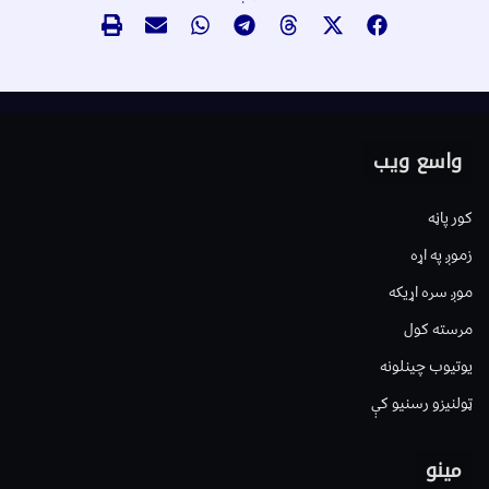
واسع ویب
کور پاڼه
زموږ په اړه
موږ سره اړیکه
مرسته کول
یوتیوب چینلونه
ټولنیزو رسنیو کې
مینو