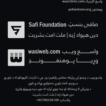
واسع کلینیک wasiclinic.com
پوهنتون pohantoon.org
واسع ویب د پښتو ژبې پرلیکه مخکښ پلتفرم دی، چې د انترنت کاروونکو ته د باور وړ
سرچینو څخه باوري محتواوې وړاندې کوي.
د ویبپاڼې لا پرمختګ او ښه چوپړ لپاره له موږ سره
مرسته
وکړئ.
دین هېواد ژبه | ملت امت بشریت
واتساپ: 93790236100+