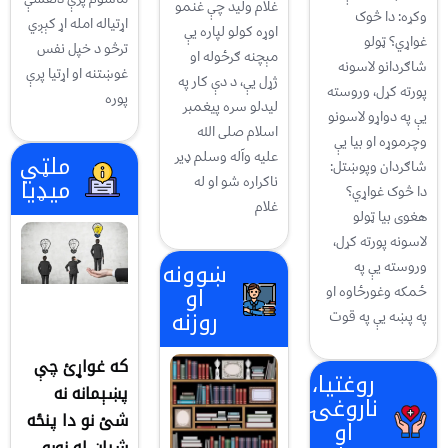
غلام ولید چې غنمو
وکړه: دا څوک
اړتياله امله اړ کېږي
اوړه کولو لپاره یې
غواړي؟ ټولو
ترڅو د خپل نفس
مېچنه ګرځوله او
شاګردانو لاسونه
غوښتنه او اړتيا پرې
ژړل یې، د دې کار په
پورته کړل، وروسته
پوره
لیدلو سره پیغمبر
یې په دواړو لاسونو
اسلام صلی الله
وچرموړه او بیا یې
علیه وآله وسلم ډیر
ملټي
شاګردان وپوښتل:
ناکراره شو او له
میډیا
دا څوک غواړي؟
غلام
هغوی بیا ټولو
لاسونه پورته کړل،
ښوونه
وروسته یې په
او
ځمکه وغورځاوه او
روزنه
په پښه یې په قوت
که غواړئ چې
روغتیا،
پښېمانه نه
ناروغۍ
شئ نو دا پنځه
او
شیان له نورو