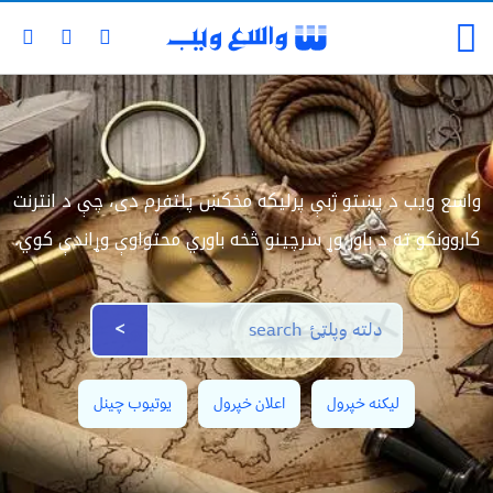
واسع ویب د پښتو ژبې پرلیکه مخکښ پلتفرم دی، چې د انترنت
کاروونکو ته د باور وړ سرچینو څخه باوري محتواوې وړاندې کوي.
>
لیکنه خپرول
اعلان خپرول
یوتیوب چینل