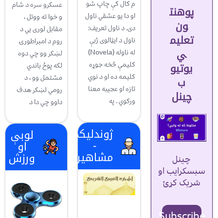
م کال کې چاپ شو
عسکرو سره د شام
پوهنت
او دا یو عشقي ناول
و خوا ته ووتل ،
ون
دی. د ناول تعریف:
مقابل لوری يي د
تعلیم
ناول د ایټالوی ژبې
روم د امبراطورۍ
ي
له ناوله (Novela)
لښکر وو چي دوه
یوتیو
کلیمې څخه جوړه
لکه پوځ باندي
کلیمه ده او د نوي
مشتمل وو ، د
ب
تازه او عجیبه معنا
رومي لښکر هدف
چینل
ورکوي . په
داوو چي دا د
ژوندلیک
لوبې
-
او
مشاهیر
ورزش
چینل
سبسکرایب او
شریک کړئ
Subscribe