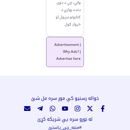
وايي، چي د دوی
دنده يوازي د
کتابونو ډېرول او
خروار کول
Advertisement |
Why Ads?
|
Advertise here
خواله رسنیو کې موږ سره مل شئ
له نورو سره یې شریکه کړئ
#مننه_چې_یاستئ