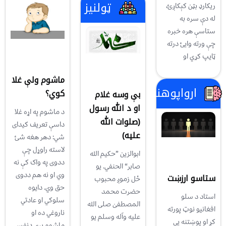
ټولنیز
ريکارډ بټن کېکاږئ،
له دې سره به
ستاسې هره خبره
چې ورته وايئ درته
ټايپ کړي او
ماشوم ولې غلا
ارواپوهنه
کوي؟
بې وسه غلام
او د الله رسول
د ماشوم په اړه غلا
(صلوات الله
داسې تعريف کيداى
علیه)
شي: دهر هغه شئ
لاسته راوړل چې
ابوالزین ”حکیم الله
ددوى په واک کې نه
صابر“ الحنفي. یو
وي او نه هم ددوى
ستاسو ارزښت
ځل زموږ محبوب
حق وي. دايوه
حضرت محمد
استاد د سلو
سلوکي او عادتي
المصطفیٰ صلی الله
افغانیو نوټ پورته
ناروغي ده او
علیه وآله وسلم یو
کړ او پوښتنه یې
ماشوم پرې دنفسې