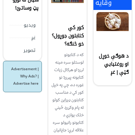
وقایه
پټ وساتئ!
ویدیو
کور کې
کتابتون جوړول؟
غږ
خو څنګه؟
تصویر
د هوګې خوړل
که د کتابونو
لوستلو سره مینه
او روغتیایي
Advertisement |
لرئ او هرکال زيات
ګټې | غږ
Why Ads?
|
کتابونه پیرئ؛ نو
Advertise here
غوره ده، چي په خپل
کور کي د مناسب
کتابتون ډیزاین کولو
ته پام وکړئ. ځیني
خلک یوازي د
کتابونو رانیولو سره
علاقه لري؛ جاپانيان