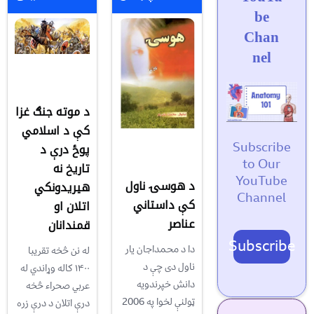
be
Chan
nel
د موته جنګ غزا
کې د اسلامي
Subscribe
پوځ درې د
to Our
تاریخ نه
YouTube
د هوسۍ ناول
هیريدونکي
Channel
کې داستاني
اتلان او
عناصر
قمندانان
Subscribe
دا د محمداجان یار
له نن څخه تقریبا
ناول دی چې د
۱۴۰۰ کاله وړاندي له
دانش خپرندویه
عربي صحراء څخه
ټولنې لخوا په 2006
درې اتلان د درې زره