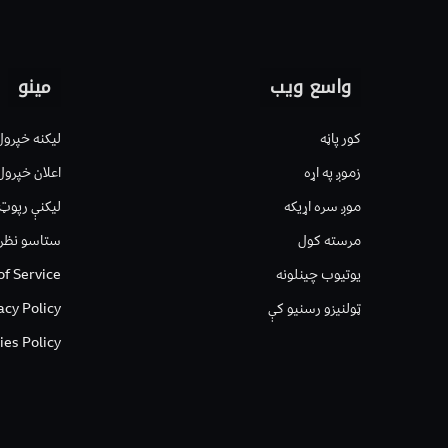
واسع ویب
مینو
کور پاڼه
لیکنه خپرول
زموږ په اړه
اعلان خپرول
موږ سره اړیکه
لیکنې رپوټ
مرسته کول
ستاسو نظر
یوتیوب چینلونه
of Service
ټولنیزو رسنیو کې
acy Policy
ies Policy