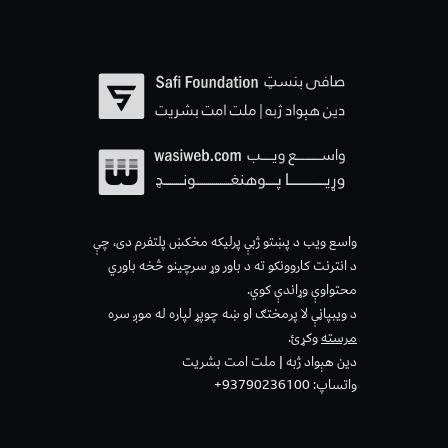
واسع ویب د پښتو ژبې پرلیکه مخکښ پلتفرم دی، چې
د انترنت کاروونکو ته د باور وړ سرچینو څخه باوري
محتواوې وړاندې کوي.
د ویبپاڼې لا پرمختګ او ښه چوپړ لپاره له موږ سره
مرسته
وکړئ.
دین هېواد ژبه | ملت امت بشریت
واتساپ: 93790236100+