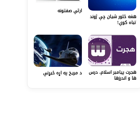
ارثي صفتونه
هغه څلور شیان چې ژوند
تباه کوي!
هجرت پیامبر اسلام، درس
د مریخ په اړه څیړنې
ها و اندرزها