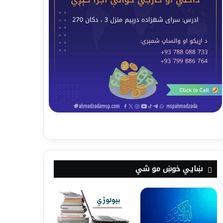
ښايي خوښ مو شي