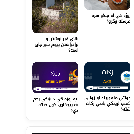
روژه کې له ښځو سره
مرسته وکړو؟
بالای قبر نوشتن و
برافراشتن پرچم سبز جایز
است؟
دولتي مامورینو او ټولنې
په روژه کي د ښځې رحم
کسب لرونکې باندي زکات
ته پیچکارۍ کول څنګه
شته؟
دي؟