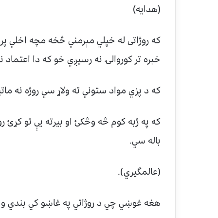
(هدايه)
که روژاتی له خپلي مېرمني څخه مچه اخلي پروا
خبره تر کوروالۍ نه رسيږي خو که دا اعتماد 
که د پزي مواد ستوني ته ولاړ سي روژه نه ماتي
که په ژبه کوم څه وڅکئ او بيرته يې تو کړئ 
باله سي.
(عالمگيري).
هغه غوښي چي د روژاتي په غاښو کي بندي وي ا