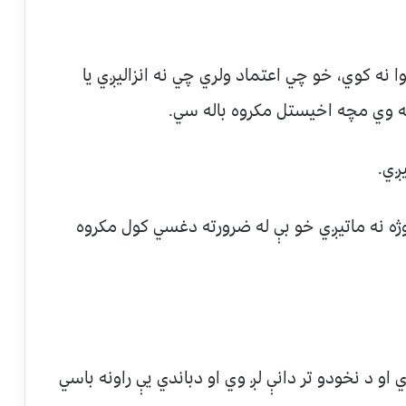
 نه کوي، خو چي اعتماد ولري چي نه انزاليږي يا
نه وي مچه اخيستل مکروه باله سي.
ږي.
روژه نه ماتيږي خو بې له ضرورته دغسي کول مکروه
و د نخودو تر دانې لږ وي او دباندي يې راونه باسي