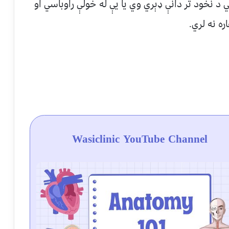
د نخود تر دانې ډېري وي يا يې له خولې راوباسي او
ه نه لري.
Wasiclinic YouTube Channel