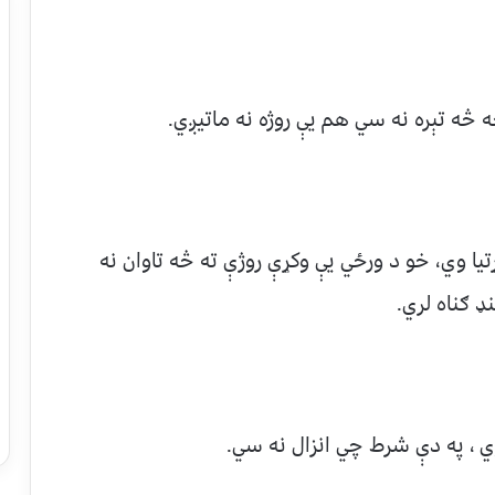
 څه تېره نه سي هم يې روژه نه ماتيږي.
تيا وي، خو د ورځي يې وکړې روژې ته څه تاوان نه
 ګناه لري.
ي ، په دې شرط چي انزال نه سي.