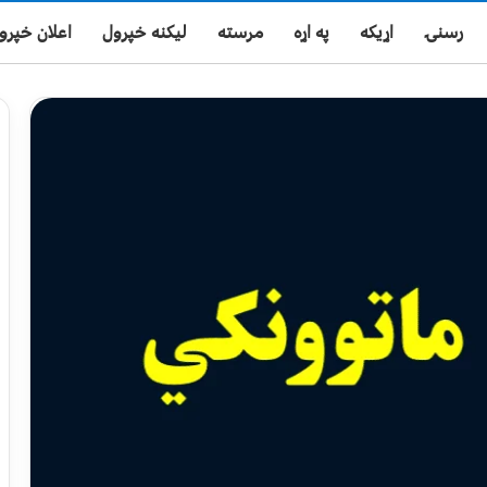
رسنۍ
اړیکه
په اړه
مرسته
لیکنه خپرول
اعلان خپرو