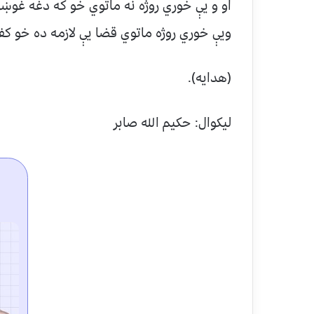
او و يې خوري روژه نه ماتوي خو که دغه غوښي 
ويې خوري روژه ماتوي قضا يې لازمه ده خو کفار
(هدايه).
لیکوال: حکيم الله صابر