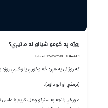
روژه په کومو شيانو نه ماتيږي؟
Updated: 22/05/2019
Editorial
که روژاتي په هېره څه وخوري يا وڅښي روژه ي
(ترمذي او ابو داؤد).
د ورځي رانجه په سترګو وهل، کريم يا داسي ن