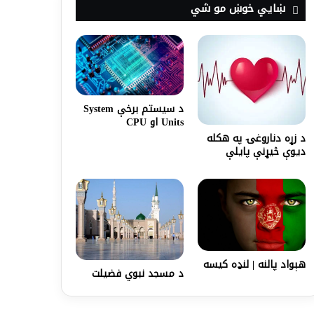
ښايي خوښ مو شي
د سيستم برخې System
Units او CPU
د زړه دناروغۍ په هکله
ديوې څيړنې پايلې
هېواد پالنه | لنډه کیسه
د مسجد نبوي فضیلت