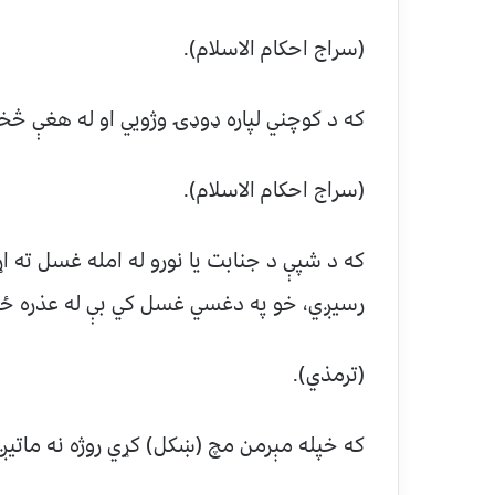
(سراج احکام الاسلام).
که د کوچني لپاره ډوډۍ وژويي او له هغې څخه
(سراج احکام الاسلام).
که د شپې د جنابت يا نورو له امله غسل ته اړ
رسيږي، خو په دغسي غسل کي بې له عذره ځنډ
(ترمذي).
که خپله مېرمن مچ (ښکل) کړي روژه نه ماتيږ