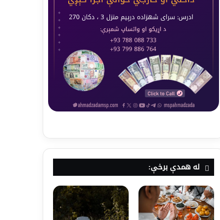
له همدې برخې: