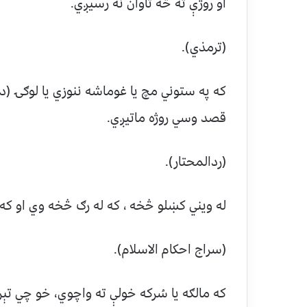
او روژې ته څه تاوان نه رسيږي.
(ترمذي).
که په ستوني مچ يا غوماشه ننوزي يا لوګۍ (دود
قصد وسي روژه ماتيږي.
(ردالمحتار).
له ويني کښلو څخه ، که له رګ څخه وي او که 
(سراج احکام الاسلام).
که مالګه يا سُرکه خولې ته واچوي، خو چي تېره