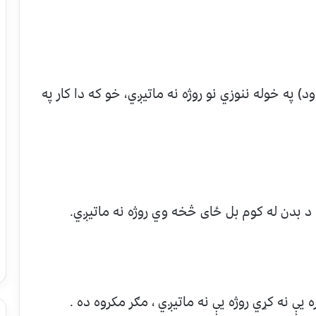
) په خوله ننوزي نو روژه نه ماتيږي، خو که دا کار په
د بدن له کوم بل ځاى څخه وي روژه نه ماتيږي.
 يې نه کړي روژه يې نه ماتيږي ، مګر مکروه ده .