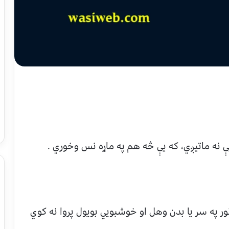
ې نه ماتيږي، که يې څه هم په ماړه نس وخوري .
ور په سر يا بدن وهل او خوشبويي بويول پروا نه کوي