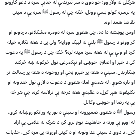
هرکلی ته ولاړ وو؛ خو دوی د سر تېرېدنې له جذبې سره د دغو کارونو
په ترسره کولو پسې ووتل، ځکه چې له رسول ﷺ سره یې د مینې
تقاضا همدا وه.
اوس پوښتنه دا ده، چې هغوی سره له دومره مشکلاتو، دردونو او
کړاوونو د رسول ﷺ بلنې ته لبیک ووایه؟ ولې یې د هغه تګلاره خپله
کړه او ولې یې له هغه سره مینه لره؟ ځکه چې د رسول ﷺ په دعوت
کې د خیر او اصلاح، خوښۍ او نېکمرغۍ ټول څرکونه ښه څرګند
ښکارېدل، سینې د هغه پر خبرو یخې او روحونه د هغه پر رسالت تر
او تازه شوې، له همدې امله هغوی د دعوت د لارې ټول خنډونه او
تکلیفونه هېر کړل، د عقیدې هغه درجه یې ترلاسه کړه، چې هر څه
یې په رضا او خوښۍ وګالل.
رسول ﷺ د هغوی ضمیرونه او سینې د نور په وړانګو روښانه کړې،
له اوږو یې ورته د جاهلیت بوج لرې کړ، د شرک له غلامۍ یې ازاد
کړل، د دوی د سینې عداوتونه او د کینې اورونه یې مړه کړل، جذبات