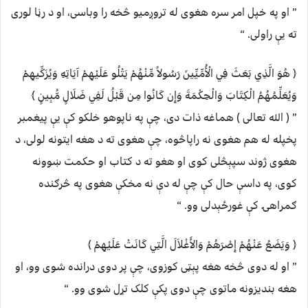
” او په خپل امر سره هغوی له تروږمیو څخه را وباسی، او د رڼا لوری
ته یې راولی. “
﴿ هُوَ الَّذِي بَعَثَ فِي الْأُمِّيِّينَ رَسُولاً مِّنْهُمْ يَتْلُو عَلَيْهِمْ آيَاتِهِ وَيُزَكِّيهِمْ
وَيُعَلِّمُهُمُ الْكِتَابَ وَالْحِكْمَةَ وَإِن كَانُوا مِن قَبْلُ لَفِي ضَلَالٍ مُّبِينٍ ﴾
” ( الله تعالی ) هماغه ذات دی، چې په ناپوهو خلکو کې یې پیغمبر
پخپله له هم هغوی نه راپاڅوه، چې هغوی ته د هغه ایتونه لولی، د
هغوی ژوند سپېڅلی کوی او هغو ته د کتاب او حکمت ښوونه
کوی، په داسې حال کې چې له دې نه مخکې هغوی په څرګنده
ګمراهۍ کې غورځېدلی وو. “
﴿ وَيَضَعُ عَنْهُمْ إِصْرَهُمْ وَالأَغْلاَلَ الَّتِي كَانَتْ عَلَيْهِمْ ﴾
” او له دوی څخه هغه پېټی کوزوی، چې پر دوی درانده شوی وو، او
هغه بندیزونه ماتوی چې دوی پکې کلک تړل شوی وو. “