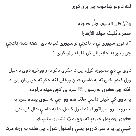
لکه د ونو ښاخونه چې پرې کوی .
وکأنَّ ظلَّ السیفِ ظِلُّ حدیقةِ
خضراء تُنْبِتُ حولنا الأزهارا
” د تورو سیوری یې د باغچې تر سیوری کم نه دی ، هغه شنه باغچې
چې زموږ په چاپېریال کې ګلونه راټو کوی. “
دوی یې دې مجبوره کړل، چې د جګړې ډګر ته راووځی، دوی د خپل
وژل کېدو ځای ته په داسې شان ورغلل لکه چکر ته چې روان وی، دا
ځکه چې هغوی له رسول ﷺ سره بې کچې مینه درلوده.
په دوی کې ځینې داسې خلک هم وو، چې له نبوی پیغام سره به
سترو سترو امپراتورانو ته لېږل کېدل، دا په داسې حال کې، چې
هغوی پوهېدل چې بېرته روغ رمټ نشی راستنېدای.
ځینې یې په داسې کارونو پسې واستول شول، چې هلته به ورته مرګ