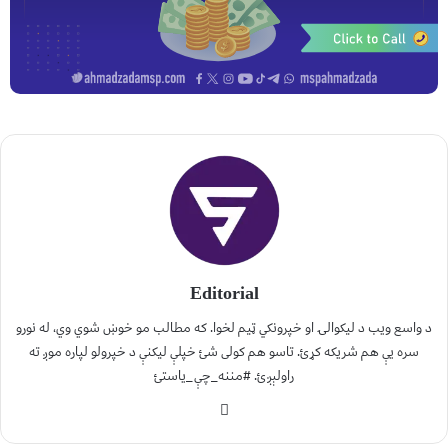
Editorial
د واسع ویب د لیکوالۍ او خپرونکي ټیم لخوا. که مطالب مو خوښ شوي وي، له نورو
سره یې هم شریکه کړئ. تاسو هم کولی شئ خپلې لیکنې د خپرولو لپاره موږ ته
راولېږئ. #مننه_چې_یاستئ