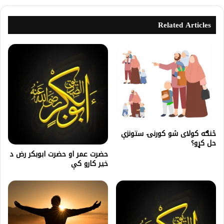
Related Articles
څنګه کولای شو کورنۍ ستونزې
حل کړو؟
حضرت عمر او حضرت ابوبكر رض د
خیر کارو کې