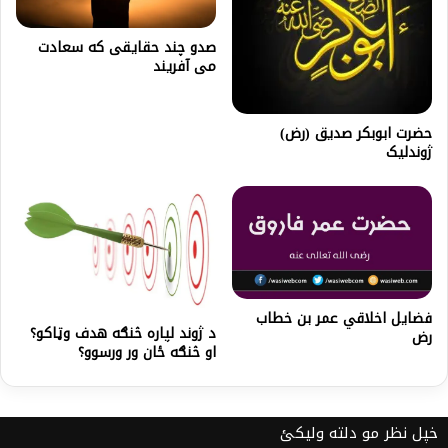
صدو چند حقايقى كه سعادت
مى آفريند
حضرت ابوبكر صديق (رض)
ژوندلیک
فضایل اخلاقي عمر بن خطاب
د ژوند لپاره څنګه هدف وټاکو؟
رض
او څنګه ځان ور ورسوو؟
خپل نظر مو دلته ولیکئ