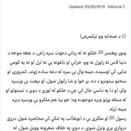
Updated: 03/05/2019
Editorial
۞ د صحابه وو نېکمرغی!
زموږ پیغمبر ﷺ خلکو ته له ربانی دعوت سره راغی، د هغه موخه د
دنیا لاس ته راوړل نه وو، خزانې او باغونه یې نه لرل او نه په کومې
ماڼۍ کې اوسیده، مینه وال یې سره له دغه ساده ژوند، کمزورۍ او
سختو ستونزو د ده، پر خوا و شا راټول شول، او بیعت یې ورسره
وکړ، او دا په داسې حال کې چې د خلکو له لوری د دوی د تښتولو او
له منځه وړلو وېره موجوده وه؛ خو بیا هم ملګرو یې ورسره ډېره
مینه لرله.
رسول ﷺ او ملګری یې د ابوطالب په تنګي کې محاصره شول، درزق
دروازې پرې وتړل شوې، د دوی په خلاف شعرونه وويل شول، له