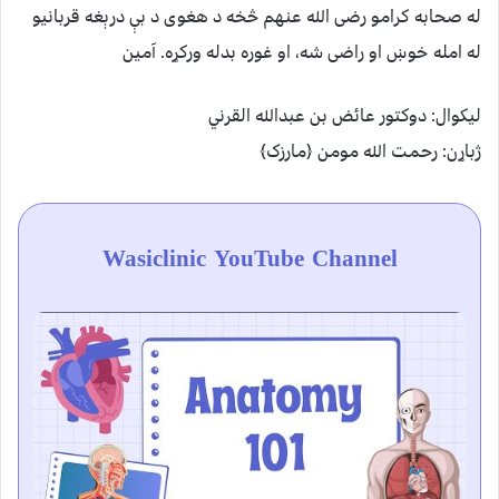
له صحابه کرامو رضی الله عنهم څخه د هغوی د بې درېغه قربانیو
له امله خوښ او راضی شه، او غوره بدله ورکړه. آمین
لیکوال: دوکتور عائض بن عبدالله القرني
ژباړن: رحمت الله مومن ﴿مارزک﴾
Wasiclinic YouTube Channel