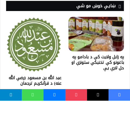
ښايي خوښ مو شي
په زابل ولايت کې د بادامو په
باغونو کې تخنيکي ستونزې او
حل لارې يې
عبد الله بن مسعود (رضي الله
عنه) د قرآنکریم ترجمان