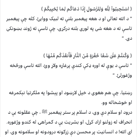
﴿ اسْتَجِيبُواْ لِلّهِ وَلِلرَّسُولِ إِذَا دَعَاكُم لِمَا يُحْيِيكُمْ ﴾
” د الله تعالی او د هغه پیغمبر بلنې ته لبیک ووایئ، کله چې پیغمبر
تاسې ته د هغه شی په لوری بلنه درکړی، چې تاسې ته ژوند بښونکی
دی. “
﴿ وَكُنتُمْ عَلَىَ شَفَا حُفْرَةٍ مِّنَ النَّارِ فَأَنقَذَكُم مِّنْهَا ﴾
” تاسې د یوې له اوره ډکې کندې پرغاړه ولاړ وئ، الله تاسې ورڅخه
وژغورلئ. “
رښتیا، چې هم هغوی د خپل لارښود او پېشوا په ملګرتیا نېکمرغه
او خوشحاله وو.
درود او سلام دې وی، د اسلام پر ستر پیغمبر ﷺ ، چې عقلونه یې د
انحراف له زولنو ازاد کړل، او بشریت یې د ګمراهۍ له کندو وژغوره.
ای الله! د انسانیت پر محسن دې زرګونه درودونه او سلامونه وی، او