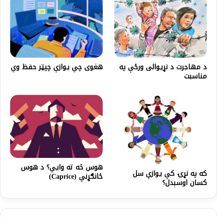
د مهاجرت د نړیوالی ورځې په
هغوی چي یوازې چپټر حفظ وي
مناسبت
هوس څه ته وايي؟‌ د هوس
که په نړۍ کې يوازې سل
ځانګړنې (Caprice)
کسان اوسېدل؟