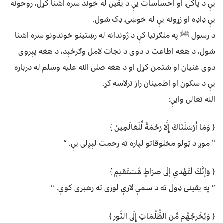
یې د پاکۍ او احساسات یې د یقین له خوند سره اشنا کړل، روحونه
یې ډاډه او زړونه یې له خوښۍ ډک شول.
د رسول ﷺ په ملګرتیا کې د ژوندانه له رښتینو خوندونو سره اشنا
شول، د هغه اطاعت د دوی د نجات لامل وګرځېد، د هغه پېروی
دوی غنیان او شتمن کړل او د هغه صلی الله علیه وسلم له درباره
یې د سکون او اطمینان راز ترلاسه کړ.
الله تعالی وایې:
﴿ وَمَا أَرْسَلْنَاكَ إِلَّا رَحْمَةً لِّلْعَالَمِينَ ﴾
” موږ د ټولو مخلوقاتو لپاره ته رحمت لېږلی یې. “
﴿ وَإِنَّكَ لَتَهْدِي إِلَى صِرَاطٍ مُّسْتَقِيمٍ ﴾
” په یقینی ډول ته د سمې لارې لوری ته رهبری کوې. “
﴿ وَيُخْرِجُهُم مِّنِ الظُّلُمَاتِ إِلَى النُّورِ ﴾