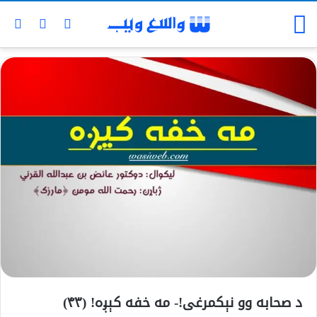
د صحابه وو نېکمرغی!- مه خفه کېږه! (۴۳)