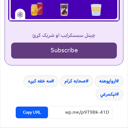
چینل سبسکرایب او شریک کړئ
Subscribe
ارواپوهنه
صحابه کرام
مه خفه کیږه
نېکمرغي
Copy URL