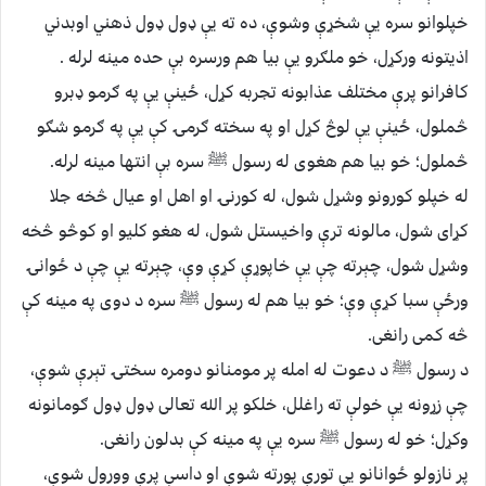
خپلوانو سره يې شخړې وشوې، ده ته يې ډول ډول ذهني اوبدني
اذيتونه ورکړل، خو ملګرو يې بيا هم ورسره بې حده مينه لرله .
کافرانو پرې مختلف عذابونه تجربه کړل، ځينې يې په ګرمو ډبرو
څملول، ځینې یې لوڅ کړل او په سخته ګرمۍ کې یې په ګرمو شګو
څملول؛ خو بیا هم هغوی له رسول ﷺ سره بې انتها مینه لرله.
له خپلو کورونو وشړل شول، له کورنۍ او اهل او عیال څخه جلا
کړای شول، مالونه ترې واخیستل شول، له هغو کلیو او کوڅو څخه
وشړل شول، چېرته چې یې خاپوړې کړې وې، چېرته یې چې د ځوانۍ
ورځې سبا کړې وې؛ خو بیا هم له رسول ﷺ سره د دوی په مینه کې
څه کمی رانغی.
د رسول ﷺ د دعوت له امله پر مومنانو دومره سختۍ تېرې شوې،
چې زړونه یې خولې ته راغلل، خلکو پر الله تعالی ډول ډول ګومانونه
وکړل؛ خو له رسول ﷺ سره یې په مینه کې بدلون رانغی.
پر نازولو ځوانانو یې تورې پورته شوې او داسې پرې وورول شوې،