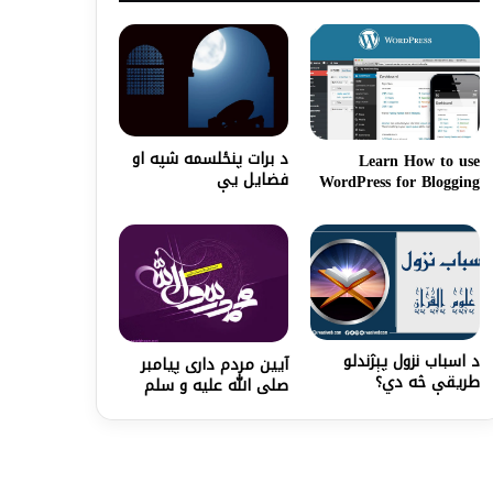
د برات پنځلسمه شپه او
Learn How to use
فضایل یې
WordPress for Blogging
د اسباب نزول پېژندلو
آیین مردم داری پیامبر
طریقې څه دي؟
صلی الله علیه و سلم