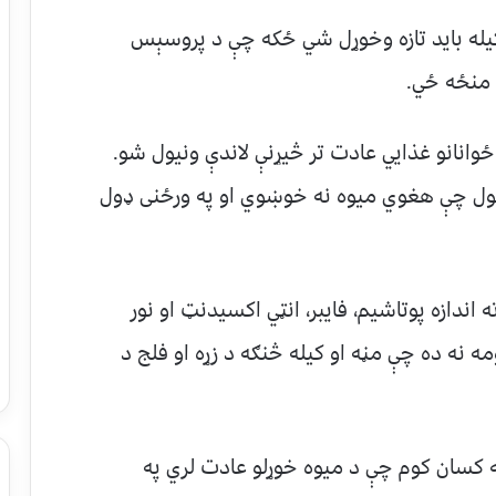
یله باید تازه وخوړل شي ځکه چې د پروسېس
 منځه ځي.
پاره تقریبا د ۵۰۰۰۰۰ چینايي ځوانانو غذايي عادت تر څیړنې لاندې ونیول شو.
شول چې هغوي میوه نه خوښوي او په ورځنی ډول
اندازه پوتاشیم، فایبر، انټي اکسیدنټ او نور
 نه ده چې مڼه او کیله څنګه د زړه او فلج د
 کسان کوم چې د میوه خوړلو عادت لري په