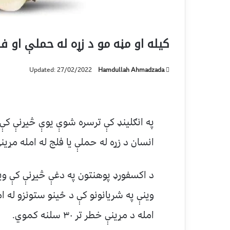
کیله او مڼه مو د زړه له حملې او ف
Updated: 27/02/2022
Hamdullah Ahmadzada
په انګلینډ کې ترسره شوې یوې څیړنې کې ث
انسان د زړه له حملې یا فلج له امله مړی
د اکسفورډ پوهنتون په دغې څیړنې کې ویل
وینې په شریانونو کې د ځینو ستونزو له ام
امله د مړینې خطر تر ۳۰ سلنه کموي.