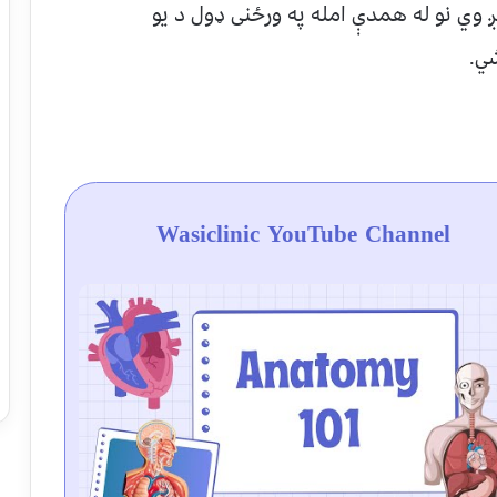
ږ وي نو له همدې امله په ورځنی ډول د یو
ي.
Wasiclinic YouTube Channel