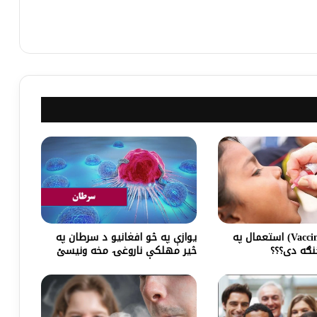
یوازې په څو افغانیو د سرطان په
د واکسین (Vaccine) استعمال په
څير مهلکې ناروغۍ مخه ونیسئ
ګه دی؟؟؟