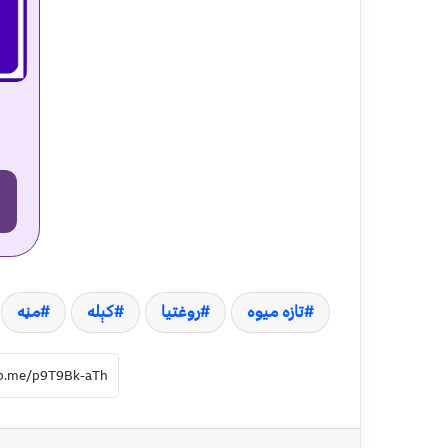
تازه ميوه
روغتيا
کېله
مڼه