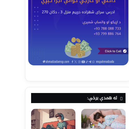
له همدې برخې: