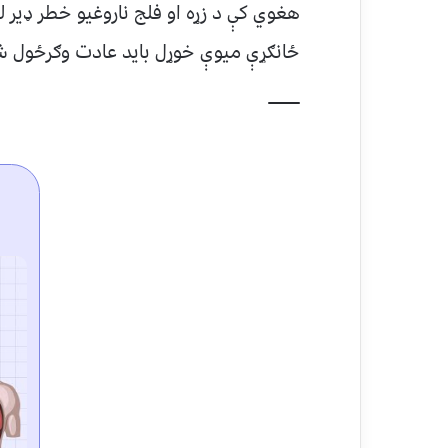
هغوي کې د زړه او فلج ناروغیو خطر ډیر ل
ځانګړې میوې خوړل باید عادت وګرځول ش