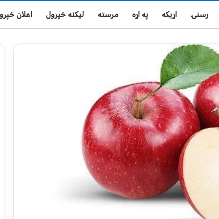
رسنۍ
اړیکه
په اړه
مرسته
لیکنه خپرول
اعلان خپرو