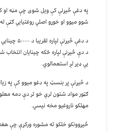
په دغې څیړنې کې ویل شوی چې مڼه او ک
شوو میوو او خوړو اصلي روغتیايي ګټې له
د دغې څیړنې ل
د دې څیړنې لپاره ځکه چینایان انتخاب 
يي ډیر لږ استعمالوي.
د څیړنې پر بنسټ په دغو میوو کې په زیاته 
ګټور مواد شتون لري خو تر دې دمه معلومه
مهلکو ناروغیو مخه نیسي.
څیړوونکو خلکو ته مشوره ورکړې چې هغه