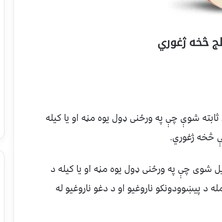
لج څخه ژغوري
ابته شوې چې په ورځنی ډول یوه مڼه او یا کیله
نې څخه ژغوري.
 شوی چې په ورځنی ډول یوه مڼه او یا کیله د
له د پیښوودونکو ناروغیو او د دغو ناروغیو له