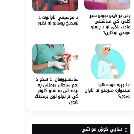
ولې پر ځينو نجونو شپږ
د موسیقي تاوانونه د
کلنۍ کې میاشتنۍ
لویدیځ پوهانو له نظره
عادت راځي او د پېغلو
غوندې ښکاري؟
ساینسپوهان: د ښځو د
ایا ډېره توده هوا
رحم سرطان درملنې په
میندواره مېرمنو ته تاوان
برخه کې په شلو کلونو
رسوي؟
کې تر ټولو لوی پرمختګ
شوی
ښايي خوښ مو شي