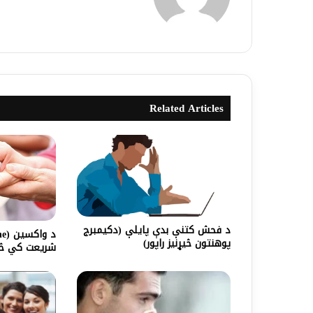
Related Articles
د فحش کتنې بدې پايلې (دکيمبرج
پوهنتون څيړنيز راپور)
شریعت کي څن