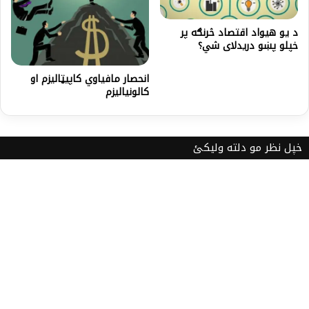
د یو هیواد اقتصاد څرنګه پر
خپلو پښو دریدلای شي؟
انحصار مافیاوي کاپیټالیزم او
کالونیالیزم
خپل نظر مو دلته ولیکئ