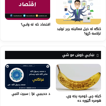
اقتصاد څه ته وايي؟
څنګه له خپل فعاليته ډېر توليد
ترلاسه کړو؟
ښايي خوښ مو شي
د حديبيې غزا | سیرت النبي
کیله چې څومره پخه وي،
هومره ګټوره ده