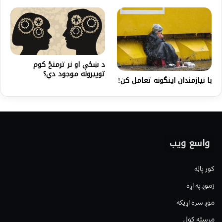
د ښځې او نر ترمنځ کوم
توپیرونه موجود دي؟
با نیازمندان اینگونه تعامل کن!
واسع ویب
کور پاڼه
زموږ په اړه
موږ سره اړیکه
مرسته کول