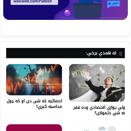
له همدې برخې:
احصائيه څه شی دی او څه ډول
محاسبه کېږي؟
ولې یوازې اقتصادي وده فقر
نه شي ختمولای؟