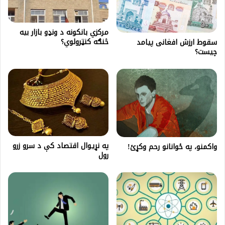
مرکزي بانکونه د ونډو بازار بیه
څنګه کنټرولوي؟
سقوط ارزش افغانی پیامد
چیست؟
په نړیوال اقتصاد کې د سرو زرو
واکمنو، په ځوانانو رحم وکړئ!
رول