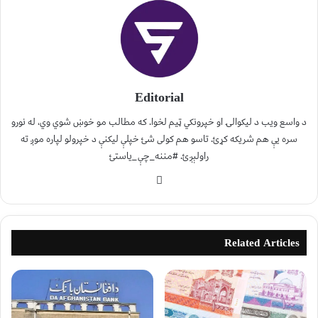
Editorial
د واسع ویب د لیکوالۍ او خپرونکي ټیم لخوا. که مطالب مو خوښ شوي وي، له نورو
سره یې هم شریکه کړئ. تاسو هم کولی شئ خپلې لیکنې د خپرولو لپاره موږ ته
راولېږئ. #مننه_چې_یاستئ
Related Articles