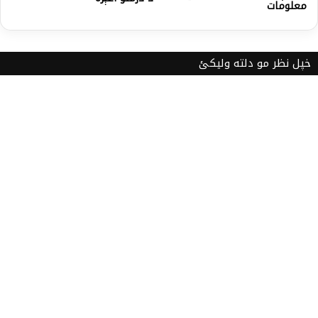
معلومات
خپل نظر مو دلته ولیکئ