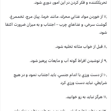
تحريك‏كننده و فكر كردن در اين امور، دوري شود.
۷٫ از خوردن مواد غذايي محرك، مانند خرما، پياز، مرچ، تخم‏مرغ،
گوشت سرخی، و غذاهاي چرب – اجتناب و به ميزان ضرورت اكتفا
شود.
۸٫ قبل از خواب مثانه تخليه شود.
۹٫ از نوشيدن افراط گونه آب و مايعات پرهيز شود.
۱۰٫ از دست ‏ورزي با اندام جنسي، بايد اجتناب نمود و در هيچ
شرايطي، نبايد دست‏ ورزي كرد
۱۱٫ هرگز نبايد به رو خوابيد.