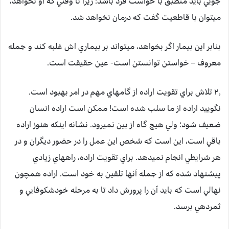
جويي بايد منطبق با خواست فرد باشد؛ زيرا تا وقتي كه او نخواهد،
مي‏توان با قاطعيت گفت كه درمان نخواهد شد.
بنابر اين بيمار اگر بخواهد، مي‏تواند بر بيماري اش غلبه كند و جمله
معروف – خواستن توانستن است- عين حقيقت است.
۲٫ تلاش براي تقويت اراده از گام‏هاي مهم در امر بهبود است.
نگوييد اراده از ما سلب شده است! ممكن است اراده انسان
ضعيف شود؛ ولي هيچ گاه از بين نمي‏رود. نشانه اينكه هنوز اراده
باقي است، اين است كه شخص اين عمل را در حضور ديگران و در
هر شرايطي انجام نمي‏دهد. براي تقويت اراده، راه‏هاي زيادي
پيشنهاد شده كه از جمله آنها تلقين به خود است. اراده همچون
نهالي است كه بايد آن را پرورش داد تا به مرحله خودشكوفايي و
ثمردهي برسد.