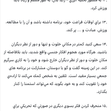
۱۲٫ به منظور تخليه انرژي – زايد بدن، به طور منظم و زياد بايد
ورزش كرد.
۱۳٫ براي اوقات فراغت خود، برنامه داشته باشد و آن را با مطالعه،
ورزش، عبادت و … پر كند.
۱۴٫ سعی کنید کمتر در مكاني خلوت و تنها و دور از نظر ديگران
باشید. هرگاه مورد هجوم افكار جنسي واقع شدید، بايد بلافاصله از
مكان خلوت و دور از نظر ديگران خارج شود و خود را به كاري سرگرم
كند. در اين زمينه گفت و گو با دوستان، مشاركت در برنامه های
جمعي بسيار مفيد است. تلقين به شخص كمك مي‌كند تا اراده‌ي
خود را تقويت كند و به خود بگويد كه مي‌تواند استمنا را كنار
بگذارد.
۱۵٫ منحرف كردن فكر بسوی دیگری در صورتي كه تحريكي براي