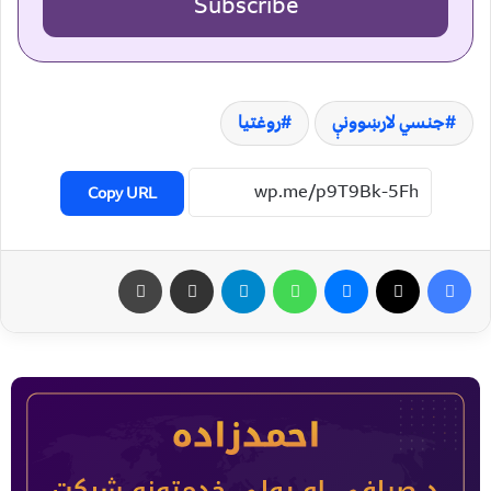
Subscribe
جنسي‌ لارښوونې
روغتیا
Copy URL