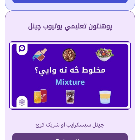
پوهنتون تعلیمي یوتیوب چینل
چینل سبسکرایب او شریک کړئ