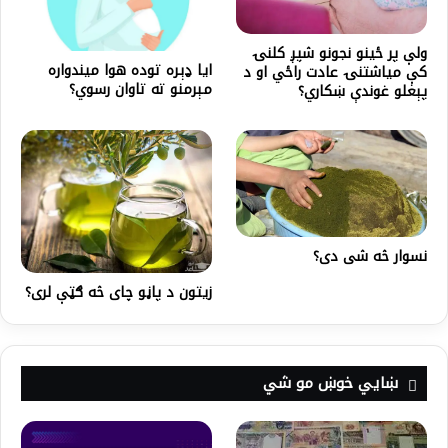
ولې پر ځينو نجونو شپږ کلنۍ
ایا ډېره توده هوا میندواره
کې میاشتنۍ عادت راځي او د
مېرمنو ته تاوان رسوي؟
پېغلو غوندې ښکاري؟
نسوار څه شی دی؟
زیتون د پاڼو چای څه ګټې لری؟
ښايي خوښ مو شي