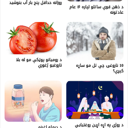
روزانه حداقل پنج بار آب بنوشید
د ذهن قوي ساتلو لپاره ۱۶ عام
عادتونه
د رومیانو پوټکې مو له بلا
ناروغیو ژغوري
10 ناروغۍ چې تل مو ساړه
کېږي؟
د روژې په اړه اړین روغتیايي
د درملو اغېزه