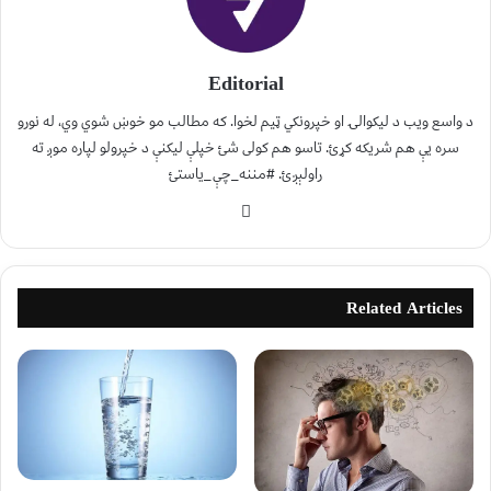
Editorial
د واسع ویب د لیکوالۍ او خپرونکي ټیم لخوا. که مطالب مو خوښ شوي وي، له نورو
سره یې هم شریکه کړئ. تاسو هم کولی شئ خپلې لیکنې د خپرولو لپاره موږ ته
راولېږئ. #مننه_چې_یاستئ
Related Articles