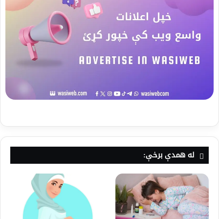
له همدې برخې: