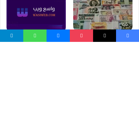
د اسعارو د چلند ستونزه
Halwa Zardak حلوا زردک
ايا کمپيوټر هم څوک ناروغه
کوي؟
د مور او پلار مینه
واسع ویب