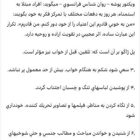
ويكتور پوشه – روان شناسِ فرانسوي – مي‏گويد: افراد مبتلا به
استمناء، هر روز به دفعات مختلف با تمركز فكر به خود بگويند:
«من به خوبي قادرم اين اعتیاد را از خود دور كنم، من قادرم». تكرار
اين عبارت ساده، اثر عجيبي در تقويت اراده و روحيه دارد.
پل ژاگو بر آن است كه: تلقين، قبل از خواب نيز مؤثر است.
۳٫ سعي شود شكم به هنگام خواب، بيش از حد معمول پر نباشد.
۴٫ از پوشيدن لباس‏هاي تنگ و چسبان اجتناب گردد.
۵٫ از نگاه كردن به مناظر، فيلم‏ها و تصاوير تحريك كننده، خودداري
شود
۶٫ از شنيدن و خواندن مباحث و مطالب جنسي و حتي شوخي‏هاي