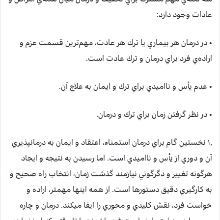
عادات وجود دارد:
• در درمان هر بيماري يا ترك هر عادت، مهم‌ترين قسمت عزم و
اراده‌ي فرد براي درمان و ترك عادت است.
• عدم يأس و نااميدي براي ترك و ايمان به علاج آن.
• در نظر گرفتن زمان براي ترك و درمان.
۱٫ نخستين گام براي درمان استمناء، اعتقاد و ايمان به درمان‏پذيري
آن و دوري از يأس و نااميدي است. اما رسيدن به نتيجه و ايجاد
هرگونه تغيير و دگرگوني نيازمند گذشت زمان، انتخاب راه صحيح و
به كارگيري دقيق دستورها است. از همه اينها مهم‏تر، اراده و
خواست فرد، نقش كليدي و محوري را ايفا مي‏كند. درمان و چاره