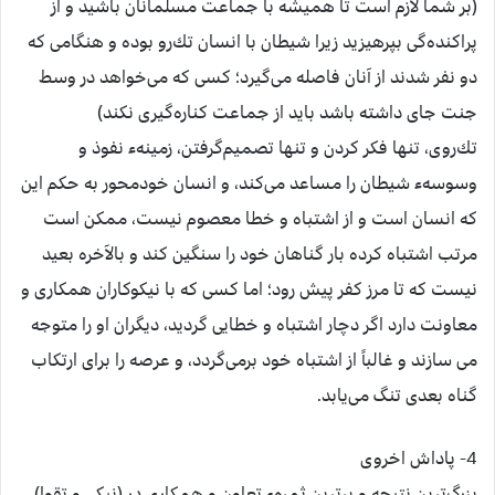
(بر شما لازم است تا هميشه با جماعت مسلمانان باشيد و از
پراكنده‌گی بپرهيزيد زيرا شيطان با انسان تك‌رو بوده و هنگامی كه
دو نفر شدند از آنان فاصله می‌گيرد؛ كسی كه می‌خواهد در وسط
جنت جای داشته باشد بايد از جماعت كناره‌گيری نكند)
تك‌روی، تنها فكر كردن و تنها تصميم‌گرفتن، زمينهء نفوذ و
وسوسهء شيطان را مساعد می‌كند، و انسان خودمحور به حكم اين
كه انسان است و از اشتباه و خطا معصوم نيست، ممكن است
مرتب اشتباه كرده بار گناهان خود را سنگين كند و بالآخره بعيد
نيست كه تا مرز كفر پيش رود؛ اما كسی كه با نيكوكاران همكاری و
معاونت دارد اگر دچار اشتباه و خطايی گرديد، ديگران او را متوجه
می سازند و غالباً از اشتباه خود برمی‌گردد، و عرصه را برای ارتكاب
گناه بعدی تنگ می‌يابد.
4- پاداش اخروی
بزرگ‌ترين نتيجه و برترين ثمرهء تعاون و همكاری در (نيكی و تقوا)