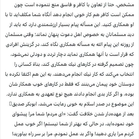
مشخص، حتا از تعاون با كافر و فاسق منع ننموده است چون
ممكن است كافر هم كار خوبی انجام دهد آنگاه شما مكلف‌ايد تا با
او همكاری كنيد. اين مسأله پيام بسيار ارزشمندی دارد كه بايد از
ديد مسلمانان به خصوص اهل دعوت پنهان نماند؛ وقتی مسلمان
از روزنه اين پيام الله به مسأله همكاری نگاه كند، در گزينش افرادی
كه قرار است با آنها همكاری نمايد دچار تردد و دودلی نمی‌شود،
چون تصميم گرفته در كارهای نيك همكاری كند، بناءً كسانی را
انتخاب مي‌كند كه كار نيك انجام می‌‌دهند، به اين هم اكتفا نكرده با
دوستان خود پيمان می‌بنند كه فقط در كارهای خوب همكار شان
بوده، و اگر كار بدی انجام دادند هيچ نوع تعهدی به همكاری ندارد.
اين موضوع در صدر اسلام به خوبی رعايت می‌شد، ابوبکر صديق
بعد از عهده‌دار شدن خلافت گفت: «ای مردم! شما مرا پيشوای
خود نموده‌ايد، در حالی که بهتر از شما نيستم! اگر خوب عمل
کردم مرا ياری دهيد! واگر بد عمل نمودم، مرا بر سر راه بياوريد!