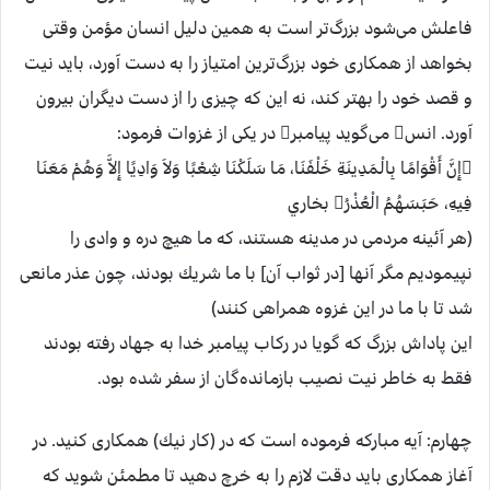
فاعلش می‌شود بزرگ‌تر است به همين دليل انسان مؤمن وقتی
بخواهد از همكاری خود بزرگ‌ترين امتياز را به دست آورد، بايد نيت
و قصد خود را بهتر كند، نه اين كه چيزی را از دست ديگران بيرون
آورد. انس می‌گويد پيامبر در يكی از غزوات فرمود:
إِنَّ أَقْوَامًا بِالْمَدِينَةِ خَلْفَنَا، مَا سَلَكْنَا شِعْبًا وَلاَ وَادِيًا إِلاَّ وَهُمْ مَعَنَا
فِيهِ، حَبَسَهُمُ الْعُذْرُ بخاري
(هر آئينه مردمی در مدينه هستند، كه ما هيچ دره و وادی را
نپيموديم مگر آنها [در ثواب آن] با ما شريك بودند، چون عذر مانعی
شد تا با ما در اين غزوه همراهی كنند)
اين پاداش بزرگ كه گويا در ركاب پيامبر خدا به جهاد رفته بودند
فقط به خاطر نيت نصيب بازمانده‌گان از سفر شده بود.
چهارم: آيه مباركه فرموده است كه در (كار نيك) همكاری كنيد. در
آغاز همكاری بايد دقت لازم را به خرچ دهيد تا مطمئن شويد كه