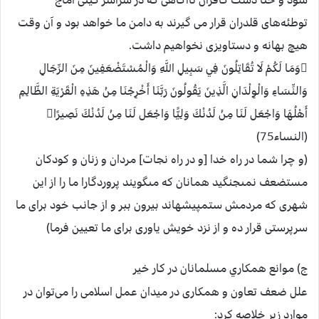
توطئه‌های قلدران قرار می گيرند به دامن ما خواهد بود و آن وقت
هيچ بهانه و دستاويزی نخواهيم داشت.
وَمَا لَكُمْ لَا تُقَاتِلُونَ فِي سَبِيلِ اللَّهِ وَالْمُسْتَضْعَفِينَ مِنَ الرِّجَالِ
وَالنِّسَاءِ وَالْوِلْدَانِ الَّذِينَ يَقُولُونَ رَبَّنَا أَخْرِجْنَا مِنْ هَذِهِ الْقَرْيَةِ الظَّالِمِ
أَهْلُهَا وَاجْعَل لَنَا مِنْ لَدُنْكَ وَلِيًّا وَاجْعَل لَنَا مِنْ لَدُنْكَ نَصِيرًا
(النساء75)
(و چرا شما در راه خدا [و در راه نجات] مردان و زنان و كودكان
مستضعف نمى‏جنگيد همانان كه مى‏گويند پروردگارا ما را از اين
شهرى كه مردمش ستم‏پيشه‏اند بيرون ببر و از جانب خود براى ما
سرپرستى قرار ده و از نزد خويش ياورى براى ما تعيين فرما)
ج) موانع همكاري مسلمانان در كار خير
علل ضعف تعاون و همكاری در ميدان عمل اسلامی را می‌توان در
موارد زير خلاصه كرد: