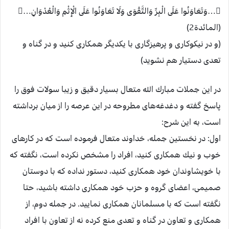
…وَتَعَاوَنُوا عَلَى الْبِرِّ وَالتَّقْوَى وَلَا تَعَاوَنُوا عَلَى الْإِثْمِ وَالْعُدْوَانِ…
(المائدة2)
(و در نيكوكارى و پرهيزگارى با يكديگر همكارى كنيد و در گناه و
تعدى دستيار هم نشويد)
در اين جملات مبارك الله متعال بسيار دقيق و زيبا سولات فوق را
پاسخ گفته و دغدغه‌های مطروحه در اين عرصه را از ميان برداشته
است، به اين شرح:
اول: در نخستين جمله، خداوند متعال فرموده است كه در كارهای
خوب و نيك همكاری كنيد، افراد را مشخص نكرده است، نگفته كه
با خويشاوندان خود همكاری كنيد، دستور نداده كه با دوستان
صميمی، اعضای گروه و حزب خود همكاری داشته باشيد، حتا
نگفته است كه با مسلمانان همكاری نماييد. در جمله دوم، از
همكاری و تعاون در گناه و تعدی منع كرده نه از تعاون با افراد