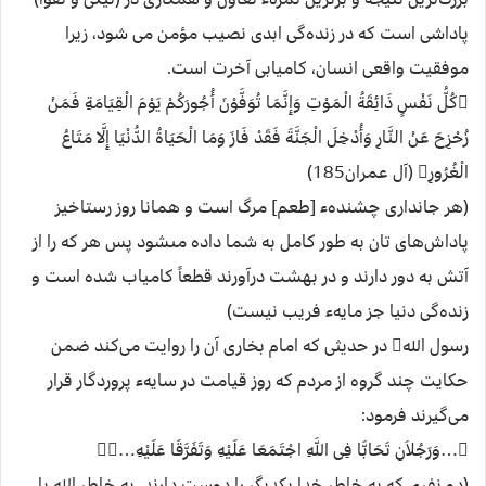
پاداشی است كه در زنده‌گی ابدی نصيب مؤمن می شود، زيرا
موفقيت واقعی انسان، كاميابی آخرت است.
كُلُّ نَفْسٍ ذَائِقَةُ الْمَوْتِ وَإِنَّمَا تُوَفَّوْنَ أُجُورَكُمْ يَوْمَ الْقِيَامَةِ فَمَنْ
زُحْزِحَ عَنْ النَّارِ وَأُدْخِلَ الْجَنَّةَ فَقَدْ فَازَ وَمَا الْحَيَاةُ الدُّنْيَا إِلَّا مَتَاعُ
الْغُرُورِ (آل عمران185)
(هر جاندارى چشندهء [طعم] مرگ است و همانا روز رستاخيز
پاداش‌های تان به طور كامل به شما داده مى‏شود پس هر كه را از
آتش به دور دارند و در بهشت درآورند قطعاً كامياب شده است و
زنده‌گى دنيا جز مايهء فريب نيست)
رسول الله در حديثی كه امام بخاری آن را روايت می‌كند ضمن
حكايت چند گروه از مردم كه روز قيامت در سايهء پروردگار قرار
می‌گيرند فرمود:
…وَرَجُلاَنِ تَحَابَّا فِى اللَّهِ اجْتَمَعَا عَلَيْهِ وَتَفَرَّقَا عَلَيْهِ…
(دو نفری كه به خاطر خدا يكديگر را دوست دارند، به خاطر الله با