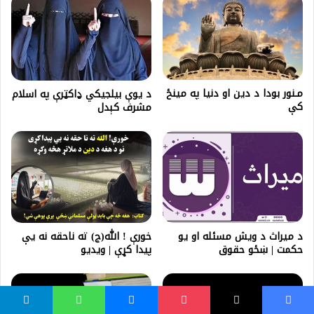
مـنور بودا د دین او دنیا په مینځ
د یوې بیلجیکي ډاکټرې په اسلام
کې
مشرف کېدل
د ميراث د ویش مسئله او یو
خورې ! الله(ج) ته ناحقه نه یې
حکمت | ښځو حقوق
پیدا کړې | ويديو