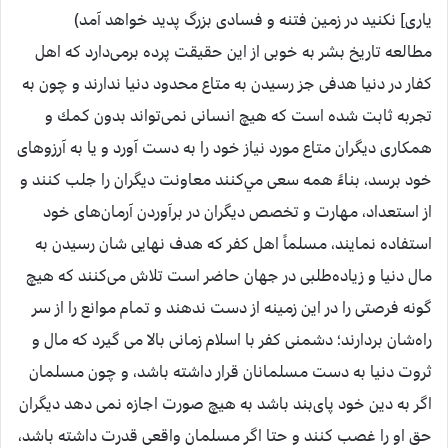
ياری] نكنيد در زمين فتنه و فسادى بزرگ پديد خواهد آمد)
مطالعه تاريخ بشر به خوبی از اين حقيقت پرده برمی‌دارد كه اهل
كفار در دنيا هدفی جز رسيدن به متاع محدود دنيا ندارند و چون به
تجربه ثابت شده است كه هيچ انسانی نمی‌تواند بدون كمك و
همكاری ديگران متاع مورد نياز خود را به دست آورد و يا به آرزوهای
خود برسد، بناءً همه سعی مي‌كنند معاونت ديگران را جلب كنند و
از استعداد، مهارت و تخصص ديگران در برآوردن آرمان‌های خود
استفاده نمايند، مسلماً اهل كفر كه هدف نهايی شان رسيدن به
مال دنيا و زياده‌طلبی در جهان حاضر است تلاش می‌كنند كه هيچ
گونه فرصتی را در اين زمينه از دست ندهند و تمام موانع را از سر
راه‌شان بردارند؛ دشمنی كفر با اسلام زمانی بالا می گيرد كه مال و
ثروت دنيا به دست مسلمانان قرار داشته باشد، و چون مسلمان
اگر به دين خود پای‌بند باشد به هيچ صورت اجازه نمی دهد ديگران
حق او را غصب كنند و حتا اگر مسلمان واقعی قدرت داشته باشد،