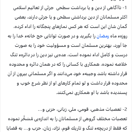
1- ناآگاهی از دين و يا برداشت سطحی جزئی از تعاليم اسلامی
اكثر مسلمانان از دين برداشتی سطحی و يا جزئی دارند، بعضی
گمان شان اين است كه هر كس نمازهای پنجگانه را اداء كرده،
روزهء ماه
رمضان
را بگيريد و در صورت توانايی حج خانهء خدا را به
جا آورد، بهترين مسلمان است و مسؤوليت خود را به صورت
درست و كامل اداء نموده است، عده‌يی نيز دين را در دائرهء تنگ
خلاصه نموده‌، همكاری با كسانی را كه در همان دائره و محدوده
قرار داشته باشد وجيبهء خود می‌دانند و اگر مسلمانی بيرون از آن
محدوده قرار داشت و لو تمام كارهای او از نظر شرع خوب و
پسنديده باشد با او همكاری نمی‌كنند.
2- تعصبات مذهبی، قومی، ملی، زبانی، حزبی و…
تعصبات مختلف گروهی از مسلمانان را به اندازه‌يی مُسَخَّر نموده
كه فقط از دريچهء تنگ و تاريك قوم، نژاد، زبان، حزب و… به قضايا