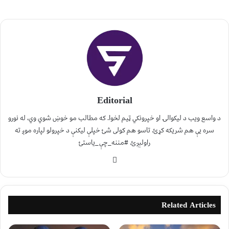
Editorial
د واسع ویب د لیکوالۍ او خپرونکي ټیم لخوا. که مطالب مو خوښ شوي وي، له نورو
سره یې هم شریکه کړئ. تاسو هم کولی شئ خپلې لیکنې د خپرولو لپاره موږ ته
راولېږئ. #مننه_چې_یاستئ
Related Articles