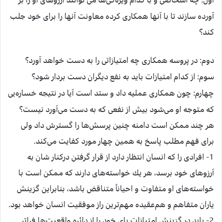
آورده سازند تا با آنها همكاری كرده معاونت آنها را برای خود جلب
كند؟
دوم:
در پروسه همكاری چه امتيازاتی را به دست خواهد آورد؟
سوم:
از كدام امتيازات بايد به نفع ديگران دست بردار شود؟
چهارم:
چون همكاری عمليه داد و ستد است آيا در نتيجه خساره‌يی
كه متوجه او می‌شود بيش از نفعی كه به دست می‌آورد نيست؟
هر چند ممكن است دامنه چنين پرسش‌ها را گسترش داد ولی
برای فهم مطلب پاسخ به همين چهار مورد كفايت می‌كند.
1- افرادی را كه انسان انتظار دارد از قرار گرفتن دركنار شان به
آرزوهای خود برسد، هر يك خواسته‌های دارند كه ممكن است با
خواسته‌های او متفاوت و احياناً متناقض باشد، بنابراين گزينش
ياران متفاهم و هم‌عقيده مهم‌ترين راز موفقيت انسان خواهد بود.
2- بايد در گزينش امتيازات پای خود را از دائره واقعيت‌ها فراتر