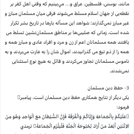
مانند، بوسنی، فلسطين، عراق و… مي‌بينيم كه وقتی اهل كفر بر
نقطه‌يی از جهان اسلام مسلط می‌شوند فرقی ميان مسلمان مبارز و
غير مبارز نمی‌گذارند؛ شواهد اين مسأله بارها در تاريخ بشر تكرار
شده است، زمانی كه صليبی‌ها بر مناطق مسلمان‌نشين تسلط می
يافتند همه مسلمانان اعم از زن و مرد و افراد عادی و مبارز همه و
همه را از دَمِ تيغ می گذرانيدند، اموال شان را به غارت می‌بردند و به
ناموس‌ مسلمانان تجاوز می‌كردند و قائل به هيچ نوع استثنايی
نمی‌شدند.
3- حفظ دين مسلمان
يكی ديگر از نتايج همكاری حفظ دين مسلمان است، پيامبر
فرمود:
عَلَيْكُمْ بِالْجَمَاعَةِ وَإِيَّاكُمْ وَالْفُرْقَةَ فَإِنَّ الشَّيْطَانَ مَعَ الْوَاحِدِ وَهُوَ مِنَ
الاِثْنَيْنِ أَبْعَدُ مَنْ أَرَادَ بُحْبُوحَةَ الْجَنَّةِ فَلْيَلْزَمِ الْجَمَاعَةَ ترمذي