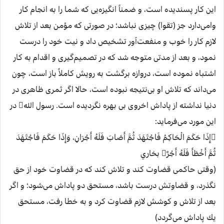
اين كار پسنديده است، و ضمناً انگيزه‌يی كه شما را به انجام كار
وامی‌دارد جز (تقوا) چيزی نباشد؛ در صورتی كه مؤمن بعد از تلاش
لازم كار را خوب و منفعت‌آور تشخيص داد و نيت خود را درست
نمود، و بعد از مدتی متوجه شد كه در تصميم‌گيری و اقدام به كار
اشتباه نموده است، دروازه برگشت به رويش كاملاً باز است، چون
می‌داند كه تلاش او بی‌نتيجه نبوده است، حالا اگر ثمری ظاهری در
دنيا نداشته از پاداش اخروی بی بهره نگرديده است. رسول الله در
اين مورد می‌فرمايد:
إِذَا حَكَمَ الْحَاكِمُ فَاجْتَهَدَ ثُمَّ أَصَابَ فَلَهُ أَجْرَانِ، وَإِذَا حَكَمَ فَاجْتَهَدَ
ثُمَّ أَخْطَأَ فَلَهُ أَجْرٌ بخاري
(وقتی حاكمی قضاوت كند و تلاش كند كه در قضاوت خود از حق
نگذرد، و قضاوتش درست باشد، مستحق دو پاداش می‌شود؛ و اگر
بعد از تلاش و كوشش لازم قضاوت كرد و به خطا رفت، مستحق
يك پاداش می‌گردد)