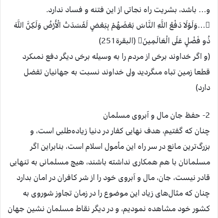
و… باشد، بشريت راه نجاتی از اين فتنه و فساد ندارد.
…وَلَوْلَا دَفْعُ اللَّهِ النَّاسَ بَعْضَهُمْ بِبَعْضٍ لَفَسَدَتْ الْأَرْضُ وَلَكِنَّ اللَّهَ
ذُو فَضْلٍ عَلَى الْعَالَمِينَ (البقرة251)
(و اگر خداوند برخى از مردم را به وسيله برخى ديگر دفع نمى‏كرد
قطعا زمين تباه مى‏گرديد ولى خداوند نسبت به جهانيان تفضل
دارد)
2- حفظ جان مال و آبروی مسلمان
چنان كه گفتيم، هدف نهايی كفار در دنيا زياده‌طلبی است، و
بزرگ‌ترين مانع در سر راه اين مأمول اسلام است، بنابراين اگر
مسلمانان با هم همكاری نداشته باشند، هيچ مسلمانی به تنهايی
قادر نيست، جان، مال و آبروی خود را از شر كافران در امان بدارد
چنان كه مثال‌های زياد اين موضوع را در زمان تجاوز شوروی به
كشور خود مشاهده نموديم، و در ديگر نقاط مسلمان نشين جهان