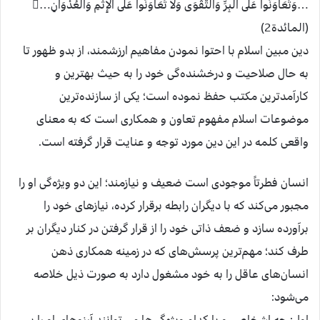
…وَتَعَاوَنُوا عَلَى الْبِرِّ وَالتَّقْوَى وَلَا تَعَاوَنُوا عَلَى الْإِثْمِ وَالْعُدْوَانِ…
(المائدة2)
دين مبين اسلام با احتوا نمودن مفاهيم ارزشمند، از بدو ظهور تا
به حال صلاحيت و درخشنده‌گی خود را به حيث بهترين و
كارآمدترين مكتب حفظ نموده است؛ يكی از سازنده‌ترين
موضوعات اسلام مفهوم تعاون و همكاری است كه به معنای
واقعی كلمه در اين دين مورد توجه و عنايت قرار گرفته است.
انسان فطرتاً موجودی است ضعيف و نيازمند؛ اين دو ويژه‌گی او را
مجبور می‌كند كه با ديگران رابطه برقرار كرده، نيازهای خود را
برآورده سازد و ضعف ذاتی خود را از قرار گرفتن در كنار ديگران بر
طرف كند؛ مهم‌ترين پرسش‌های كه در زمينه همكاری ذهن
انسان‌های عاقل را به خود مشغول دارد به صورت ذيل خلاصه
می‌شود:
اول:
چه اشخاصی و با كدام ويژه‌گی‌ها می توانند آرزوهای او را بر