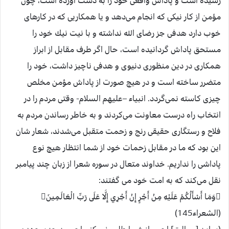
رسيده است و پاداش واقعی خود را به دست آورده است، چون
مؤمن از كار نيكی كه انجام می‌دهد و يا همكاريی كه در كارهای
خوب دارد هدفی جز رضای الله نداشته و با نيت نيك خود را
مستحق پاداش گردانيده است، حال اگر طرف مقابل از ابراز
همكاری در دين منظوری دنيوی و هدفی ناچيز داشت، خود را
متضرر ساخته است و در هيچ صورت از پاداش مؤمن مخلص
چيزی كاسته نمی‌گردد. انبياء –عليهم السلام- وقتی مردم را در
انتخاب راه درست معاونت می‌كردند و به خاطر رساندن مردم به
فلاح و رستگاری حقيقی رنج و زحمت متقبل می‌شدند، شعار شان
اين بود كه ما در مقابل زحمات خود از شما انتظار هيچ نوع
پاداشی را نداريم. خداوند متعال در سوره شعرا از زبان چند پيامبر
نقل می‌كند كه به امت خود می گفتند:
وَمَا أَسْأَلُكُمْ عَلَيْهِ مِنْ أَجْرٍ إِنْ أَجْرِي إِلَّا عَلَى رَبِّ الْعَالَمِينَ
(الشعراء145)