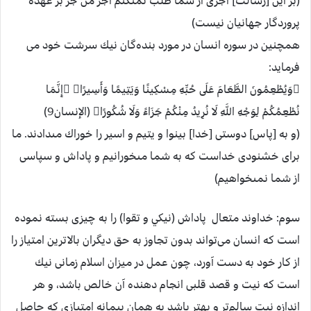
(بر اين [رسالت] اجرى از شما طلب نمى‏كنم اجر من جز بر عهده
پروردگار جهانيان نيست)
همچنين در سوره انسان در مورد بنده‌گان نيك سرشت خود می
فرمايد:
وَيُطْعِمُونَ الطَّعَامَ عَلَى حُبِّهِ مِسْكِينًا وَيَتِيمًا وَأَسِيرًا إِنَّمَا
نُطْعِمُكُمْ لِوَجْهِ اللَّهِ لَا نُرِيدُ مِنْكُمْ جَزَاءً وَلَا شُكُورًا (الإنسان9)
(و به [پاس] دوستى [خدا] بينوا و يتيم و اسير را خوراك مى‏دادند. ما
براى خشنودى خداست كه به شما مى‏خورانيم و پاداش و سپاسى
از شما نمى‏خواهيم)
سوم: خداوند متعال پاداش (نيكي و تقوا) را به چيزی بسته نموده
است كه انسان می‌تواند بدون تجاوز به حق ديگران بالاترين امتياز را
از كار خود به دست آورد، چون عمل در ميزان اسلام زمانی نيك
است كه نيت و قصد قلبی انجام دهنده آن خالص باشد، و هر
اندازه نيت سالم‌تر و بهتر باشد به همان پيمانه امتيازی كه حاصل