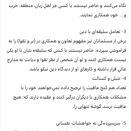
نگاه می‌كنند و حاضر نيستند با كسی جز اهل زبان، منطقه، حزب
و… خود همكاری نمايند.
3- تعامل سليقه‌ای با دين
برخی از مسلمانان نيز مفهوم تعاون و همكاری در (بر و تقوا) را به
فراموشی سپرده، حاضر نيستند با كسی كه سليقهء شان با او يكی
نيست همكاری كنند و لو آن شخص از نظر تقوا و ديانت به مدارج
عالي قرار داشته و كارهای او از ديدگاه دين نيكو باشد.
4- تنبلی و كسالت
تعداد هم كنج عافيت را ترجيح داده نمي‌خواهند خود را با
مشكلات همكاری با ديگران درگير كنند و عقيده دارند كه: هيچ
عافيت نرسد گوشة تنهايی را.
5- سرسپرده‌گی به خواهشات نفسانی