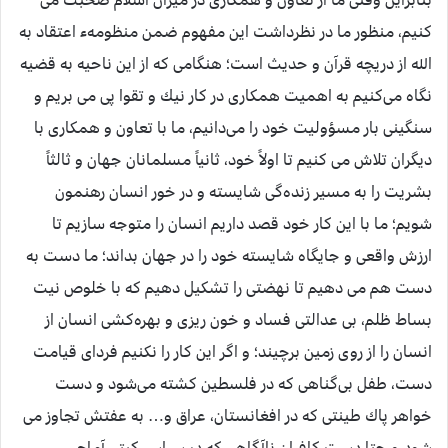
كنيم، منظور ما در نظرداشت اين مفهوم ضمن منظومهء اعتقاد به
الله از دريچه قرآن و حديث است؛ هنگامی كه از اين ناحيه به قضيه
نگاه می‌كنيم به اهميت همكاری در كار نيك و تقوا پی می بريم و
سنگينی بار مسؤوليت خود را می‌دانيم، ما با تعاون و همكاری با
ديگران تلاش می كنيم تا اولاً خود، ثانياً مسلمانان جهان و ثالثاً
بشريت را به مسير زنده‌گی شايسته و در خور انسان رهنمون
شويم؛ ما با اين كار خود قصد داريم انسان را متوجه سازيم تا
ارزش واقعی و جايگاه شايسته خود را در جهان بداند؛ ما دست به
دست هم می دهيم تا نهضتی را تشكيل دهيم كه با خلوص نيت
بساط ظلم، بی عدالتی فساد و خون ريزی و بهره‌كشی انسان از
انسان را از روی زمين برچيند؛ و اگر اين كار را نكنيم فردای قيامت
دست، طفل بی‌گناهی كه در فلسطين كشته می‌شود و دست
خواهر پاك طينتی كه در افغانستان، عراق و… به عفتش تجاوز می
شود و حتا دست كافران ناآگاهی كه در سراسر كيتی آماج