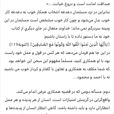
صداقت امانت است و دروغ خيانت…»
بنابراين در نزد مسلمان دغدغه انتخاب همكار خوب به دغدغه كار
خوب بدل می‌شود و چون كار خوب مشخص است مسلمان در اين
زمينه سردرگم نمی ماند؛ خداوند متعال در جای ديگري از كتاب
خود به ما دستور داده تا با راستان باشيم:
يَاأَيُّهَا الَّذِينَ آمَنُوا اتَّقُوا اللَّهَ وَكُونُوا مَعَ الصَّادِقِينَ (التوبة119)
در اين جا هم فرمان می‌دهد كه هر كس در قول و عمل خود راست
بود با او همكاری كنيد، مسلماً مفهوم اين سخن اين خواهد بود
كه شما مكلف به همكاری و تعاون با گفتار و كردار خوب می باشيد
نه با احمد و محمود…
دوم: مسأله دومی كه در قضيه همكاری عرض اندام می‌كند،
واقع‌گرايی در گزينش امتيازات است، انسان از هر پديده و هر عمل
انتظاراتی دارد و بايد داشته باشد؛ گاهی انتظار انسان از پديده‌ها و