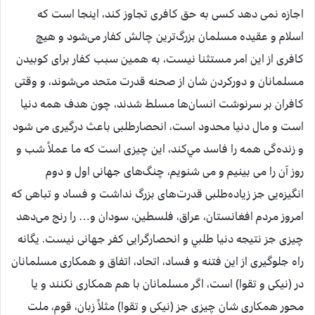
اجازه نمی دهد كسی به حق كافری تجاوز كند، اينجا است كه
اسلام و عقيده مسلمان بزرگ‌ترين چالش كفار می‌شود و هيچ
كافری از اين امر مستثنا نيست، به همين سبب كفار برای كوبيدن
مسلمانان و دوركردن شان از صحنه قدرت متحد می‌شوند، و وقتی
كافران بر سرنوشت انسان‌ها مسلط شدند، چون هدف همه دنيا
است و مال دنيا محدود است، انحصارطلبی باعث درگيری می شود
و زنده‌گی همه را فاسد مي‌كند، اين چيزی است كه ما عملاً شب و
روز آن را می بينيم و می شنويم، چنگ‌های جهانی اول و دوم
انگيزه‌يی جز زياده‌طلبی قدرت‌های بزرگ نداشت و فساد و تباهی كه
امروز مردم افغانستان، عراق، فلسطين، سودان و… را رنج می‌دهد
چيزی جز نتيجه دنيا طلبي و انحصارگرايی كفر جهانی نيست. يگانه
راه جلوگيری از اين فتنه و فساد، اتحاد، اتفاق و همكاری مسلمانان
در (نيكی و تقوا) است، اگر مسلمانان با هم همكاری نكنند و يا
محور همكاری شان چيزی جز (نيكی و تقوا) مثلاً زبان، قوم، ملت