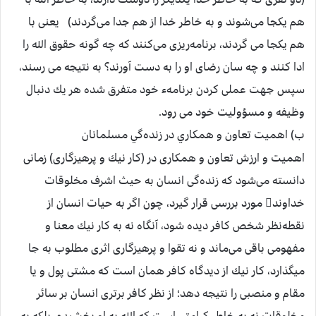
هم يكجا می‌شوند و به خاطر خدا از هم جدا می‌گردند) يعنی با
هم يكجا می گردند، برنامه‌ريزی می‌كنند كه چه گونه حقوق الله را
ادا كنند و چه سان رضای او را به دست آورند؟ به نتيجه می رسند،
سپس جهت عملی كردن برنامهء خود متفرق شده هر يك دنبال
وظيفه و مسؤوليت خود می رود.
ب) اهميت تعاون و همكاري در زنده‌گي مسلمانان
اهميت و ارزش تعاون و همكاری در (كار نيك و پرهيزگاری) زمانی
دانسته می‌شود كه زنده‌گی انسان به حيث اشرف مخلوقات
خداوند مورد بررسی قرار گيرد، چون اگر به حيات انسان از
نقطه‌نظر شخص كافر ديده شود، آنگاه نه به كار نيك معنا و
مفهومی باقی می‌ماند و نه تقوا و پرهيزگاری اثری مطلوب به جا
ميگذارد، كار نيك از ديدگاه كافر همان است كه مشتی پول و يا
مقام و منصبی را نتيجه دهد؛ از نظر كافر برتری انسان بر سائر
مخلوقات نه به خاطر كرامتی است كه الله به او بخشيده، بلكه به