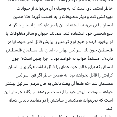
خاطر استعدادی است كه به وسيلهء آن می‌تواند از حيوانات
بهره‌كشی كند و ديگر مخلوقات را به خدمت گيرد؛ حالا همين
انسان وقتی می‌بيند استعداد اين را نيز دارد كه از انسانی ديگر به
نفع شخصی خود استفاده كند، همانند حيوان و سائر مخلوقات با
او برخورد كرده و هيچ نوع كرامتی را برايش قائل نمی شود، آيا در
فلسطين خون يك اسرائيلی بهايی به اندازه يك مسلمان فلسطينی
دارد؟… مسلماً جواب نه خواهد بود… چرا چنين است؟! چون
انسانی كه برای خالق خود خدايی را قائل نباشد هرگز برای انسان
كرامتی را قائل نخواهد بود. به همين خاطر اگر فرد اسرائيلی
مسلمان شد -كه طبعاً آن وقت دلش به حال مردم اسرائيل بيشتر
خواهد سوخت- ارزش خود را از دست می دهد و يگانه جرمش اين
است كه نمی‌تواند همكيشان سابقش را در مقاصد دنيايی كمك
كند.
بنابراين وقتی ما از تعاون و همكاری در ميزان اسلام صحبت می