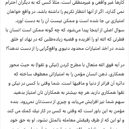
كارها غير واقعی و غيرمنطقی است، مثلاً كسی كه به ديگران احترام
نمی گذارد، اگر از آنها انتظار تكريم را داشته باشد، در واقع خواهان
امتيازی بی جا شده است و ممكن نيست آن را به دست آورد.
سوال اصلی از اينجا پيدا می‌شود كه چه گونه ممكن است انسان با
فطرتی كه الله او را آفريده و قضيه زياده‌طلبی كه در نهاد او خلق
شده، در اخذ امتيازات محدود دنيوی واقع‌گرايی را از دست ندهد؟!
در آيه فوق الله متعال با مطرح كردن (نيكی و تقوا) به حيث محور
همكاری، ذهن انسان مؤمن را به امتيازاتی معطوف ساخته كه
دائره آن فراتر از دنيا و مافيها است، شما وقتی با كسی در نيكی و
تقوا همكاری داريد هر چه بيشتر به همكاران تان امتياز بدهيد
سهم شما نيز افزايش می‌يابد و چيزی از دست‌تان نمی‌رود. بنده
مؤمن به اين باور است كه وقتی به كسی در كار نيك كمك می كند
و لو اين كه از طرف رفيقش معامله بالمثل نشود، او به حق خود