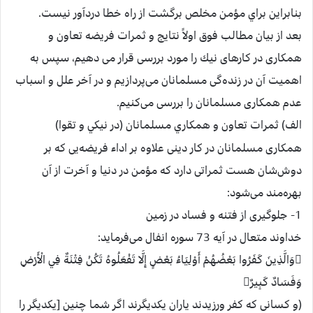
بنابراين براي مؤمن مخلص برگشت از راه خطا دردآور نيست.
بعد از بيان مطالب فوق اولاً نتايج و ثمرات فريضه تعاون و
همكاری در كارهای نيك را مورد بررسی قرار می دهيم، سپس به
اهميت آن در زنده‌گی مسلمانان می‌پردازيم و در آخر علل و اسباب
عدم همكاری مسلمانان را بررسی می‌كنيم.
الف) ثمرات تعاون و همكاري مسلمانان (در نيكي و تقوا)
همكاری مسلمانان در كار دينی علاوه بر اداء فريضه‌يی كه بر
دوش‌شان هست ثمراتی دارد كه مؤمن در دنيا و آخرت از آن
بهره‌مند می‌شود:
1- جلوگيری از فتنه و فساد در زمين
خداوند متعال در آيه 73 سوره انفال می‌فرمايد:
وَالَّذِينَ كَفَرُوا بَعْضُهُمْ أَوْلِيَاءُ بَعْضٍ إِلَّا تَفْعَلُوهُ تَكُنْ فِتْنَةٌ فِي الْأَرْضِ
وَفَسَادٌ كَبِيرٌ
(و كسانى كه كفر ورزيدند ياران يكديگرند اگر شما چنين [يكديگر را