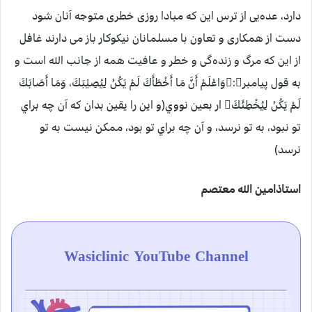
دارد، عده‌يی از ترس اين كه مبادا روزی خطری متوجه آنان شود
دست از همكاری و تعاون با مسلمانان نيكوكار باز می دارند غافل
از اين كه مرگ و زنده‌گی و خطر و عافيت همه از جانب الله است و
به قول پيامبر:وَاعْلَمْ أَنَّ مَا أَخْطَأَكَ لَمْ يَكُنْ لِيُصِيْبَكَ، وَمَا أَصَابَكَ
لَمْ يَكُنْ لِيُخْطِئَكَ ار بعين نووي(و اين را يقين بدان كه آن چه براي
تو نبود، به تو نرسد، و آن چه براي تو بود، ممكن نيست به تو
نرسد)
استاذامين الله معتصم
Wasiclinic YouTube Channel