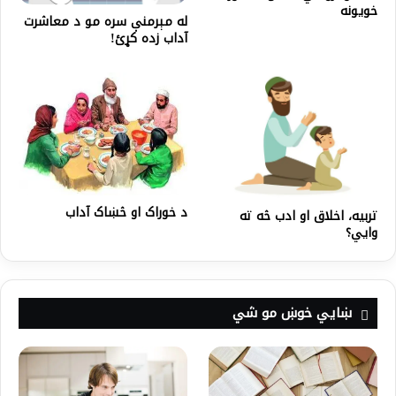
خویونه
له مېرمنې سره مو د معاشرت
آداب زده کړئ!
د خوراک او څښاک آداب
تربیه، اخلاق او ادب څه ته
وایي؟
ښايي خوښ مو شي