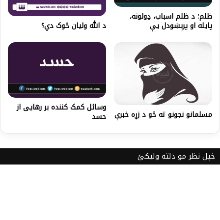
ظلم؛ د ظلم اسباب، ډولونه،
د الله وليان څوک دي؟
پایله او پرېښودل یې
وسائل کمک کننده بر رهایی از
مسلمانو نجونو ته څو د زړه خبرې
حسد
خپل نظر مو دلته ولیکئ