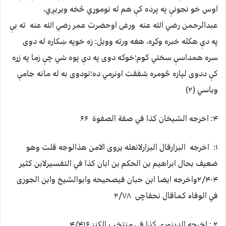
اوس خو نجونې په پرده كې هم له نوموړي څخه ويريږي،
عبدالرحمن رضي الله عنه ورغى اوحضرت عمر رضي الله عنه ته يې
په دې هكله خبره وكړه، هغه ورته وويل: زه خوپه ښكاره له دوى
سره همداسې سختي كوم؛خوكه دوى په دې پوه شي چې زما په زړه
كې ددوى لپاره څومره شفقت اونرمي ده؛نودوى به له مانه جامې
وباسي (۲)
۴: اخرجه الشيخان كذا في صفة الصفوة ۶۶
۱: اخرجه البزارقال البزارلانعله يروى الامن هذالوجه قلت وهو
ضعيف بحال ابراهيم بن الحكم بن ابان كذا في التفسيرلابن كثير
۲/۴۰۴واخرجه ايضا ابن حبان فيصحيحه وابوالشيخ وابن الجوزى
في الوفاء كماقال نحفاچى ۲/۷۸
۲ : اخرجه الدينوري كذا في منتخب الكنز ۴/۴۱۶