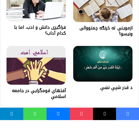
فراگیری دانش و ادب، اما با
ازموینې ته څرنګه چمتووالی
کدام آداب؟
ونیسو؟
د قدر شپې نښې
آفتهاي قومگرايي در جامعه
اسلامي
واسع ویب