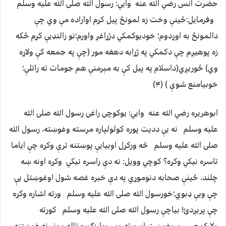
حضرت انس رضي الله عنه وايي: رسول الله صلی الله عليه وسلم
وفرمايل:ځينې وخت زه لمونځ پيل كړم اواراده مې وي چې
دالمونځ به اوږدوم؛ خوديوكمكي دژړاغږ واورم؛نو رالنډيې کړم ځكه
زه پوهيږم چې دكمكي په ژړابه دهغه مور (چې په جمعه کې ولاړه
وي) ځوريږي(داسلام په پيل کې به مېرمنې هم جومات ته راتلې؛
خوبيامنع شوې ) (۴)
ابوهريره رضي الله عنه وايي: يوكوچى راغى رسول الله صلی الله
عليه وسلم نه يې دديت پوره كولولپاره مرسته وغوښته، رسول الله
صلی الله عليه وسلم څه وركړل اوبيايې پوښتنه ترې وكړه چې اياما
تاسره نيكي وكړه؟ كوچي وويل: نه دې راسره نيكي وكړه اونه ښه
چلند، ځينې صحابه دنوموړي په دې خبره غصه شول اوغوښتل يې
چې ويې ډبوي؛خورسول الله صلی الله عليه وسلم ورته اشاره وكړه
چې پريږدئ! بياچې رسول الله صلی الله عليه وسلم كورته
ولاړكوچىيې وروغوښت او ورته ويې ويل:ګوره تاله مونږ نه غوښتنه