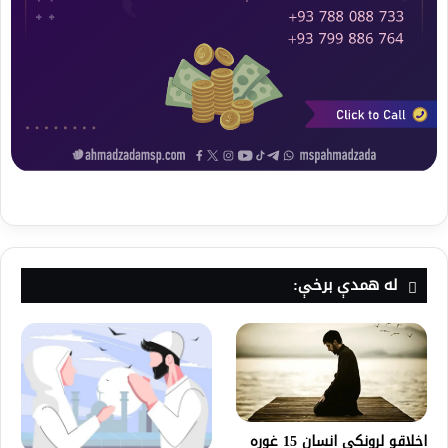
له همدې برخې:
اخلاقو لرونکي انسان 15 غوره