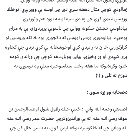
زمااودې كوچي مثال دهغه سړي دى چې اوښه يې وويريږي؛ نوخلك
ورپسې منډې کړې چې په دې سره اوښه نوره هم وتوريږي
بياداوښې څښتن خلكوته ووايي چې تاسويې پريږدئ زه يې په مزاج
پوهيږم، بيانوموړى ورشي اووښې ته دكجوري يوه څانګه وروښيي او
كراركراريې ځا ن ته رانږدې كړي اوخوشحاله يې كړي تردې چې كجاوه
پرې كيږدي او ور وخيژي، بيايې وويل:دغه كوچي چې وړاندې كومه
خبره وكړه؛نوكه ما هغه وخت ستاسوخبره منلې وه نوموړى به
دوزخ ته تللى و (۱)
دصحابه وو زړه سوی :
اصمعي رحمه الله وايي : ځينې خلك راټول شول اوعبدالرحمن بن
عوف رضي الله عنه ته يې وړانديزوكړچې حضرت عمر رضي الله عنه
ته ووايي چې له خلكوسره يوڅه نرمي كوي، په داسې حال كې چې