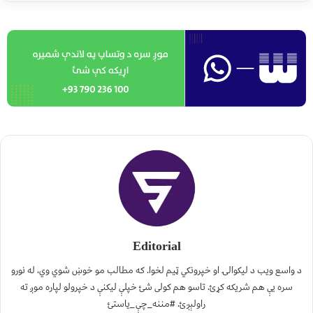
Editorial
د واسع ویب د لیکوالۍ او خپرونکي ټیم لخوا. که مطالب مو خوښ شوي وي، له نورو
سره یې هم شریکه کړئ. تاسو هم کولی شئ خپلې لیکنې د خپرولو لپاره موږ ته
راولېږئ. #مننه_چې_یاستئ