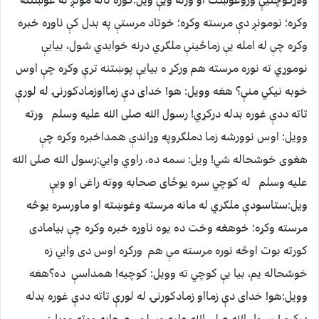
وکړه؛ نومونږ دې مرسته وكړه؛ خوتاد مرستې په بدل كې ناوړه خبره
وكړه چې له امله يې زماځينې ملګري درنه خوابدي شول، بيايې
نوموړي ته نوره مرسته هم وركړ ه بيايې پوښتنه ترې وكړه چې اوس
خوبه نيكي منې؟ هغه وويل: هو! خداى دې زمااوزمادكورنۍ له لورې
تاته ددې غوره بدله دركړي! رسول الله صلی الله عليه وسلم ورته
وويل: اوس نوورشه زما دملګروپه وړاندې همداخبره وكړه چې
هغوی خوشحاله شي! ويل: سمه ده، راوي وايي:رسول الله صلی الله
عليه وسلم له كوچي سره يوځاى صحابه ووته راغى او ويې
ويل:ستاسودې ملګري له مانه مرسته وغوښته او ماورسره يوڅه
مرسته وكړه؛ خوهغه وخت ده يوه ناوړه خبره وكړه چې بيامادى
كورته بوت اوڅه نوره مرسته مې هم وركړه اوس دى وايي زه
خوشحاله يم، بيا يې كوچي ته وويل: کوچيه! همداسې ده؟هغه
وويل:هو! خداى دې زمااو زمادكورنۍ له لورې تاته ددې غوره بدله
دركړي! رسول الله صلی الله عليه وسلم صحابه ووته وويل: