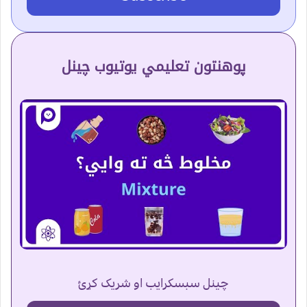
پوهنتون تعلیمي یوتیوب چینل
چینل سبسکرایب او شریک کړئ