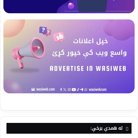
له همدې برخې: