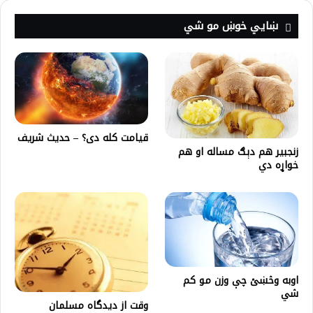
ښايي خوښ مو شي
قيامت کله دی؟ – حديث شریف
زنجبیر هم دېګ مساله او هم
خواړه دي
اوبه وڅښئ چې وزن مو کم
شي
وقت از ديدگاه مسلمان