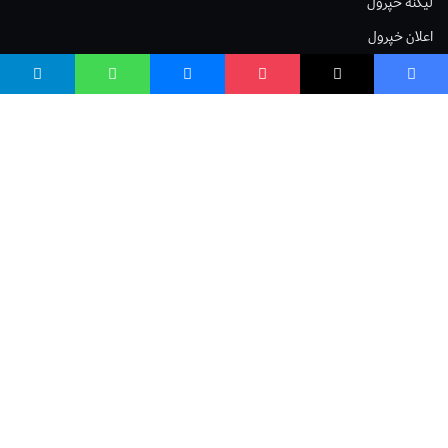
لیکنه خپرول
اعلان خپرول
لیکنې رپوټ
ستاسو نظر
Terms of Service
Privacy Policy
Cookies Policy
صافی بنسټ
صافی بنسټ Safi Foundation
واسع صافی wasisafi.com
واسع ویب wasiweb.com
واسع کلینیک wasiclinic.com