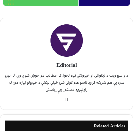
Editorial
د واسع ویب د لیکوالۍ او خپرونکي ټیم لخوا. که مطالب مو خوښ شوي وي، له نورو
سره یې هم شریکه کړئ. تاسو هم کولی شئ خپلې لیکنې د خپرولو لپاره موږ ته
راولېږئ. #مننه_چې_یاستئ
Related Articles