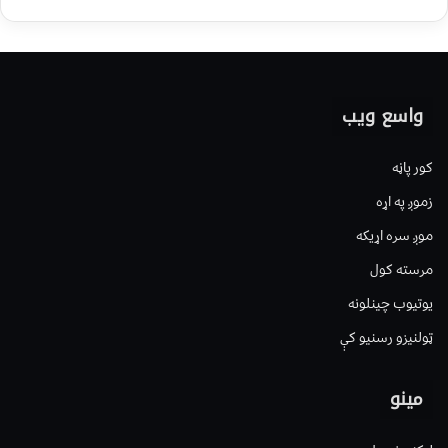
واسع ویب
کور پاڼه
زموږ په اړه
موږ سره اړیکه
مرسته کول
یوتیوب چینلونه
ټولنیزو رسنیو کې
مینو