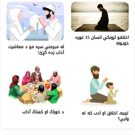
اخلاقو لرونکي انسان 15 غوره
خویونه
له مېرمنې سره مو د معاشرت
آداب زده کړئ!
د خوراک او څښاک آداب
تربیه، اخلاق او ادب څه ته
وایي؟