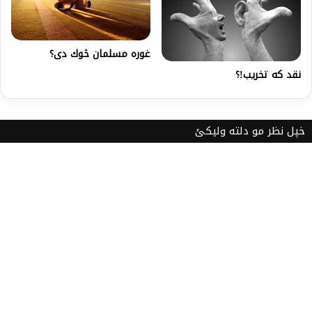
غوره مسلمان څوك دى؟
نقد که تخریب!؟
خپل نظر مو دلته ولیکئ