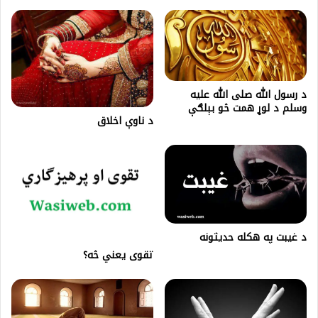
د رسول الله صلی الله علیه
وسلم د لوړ همت څو بېلګې
د ناوې اخلاق
د غيبت په هكله حدیثونه
تقوی یعني څه؟