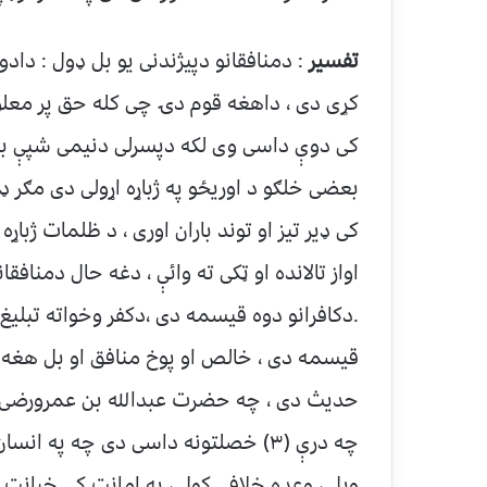
تفسیر
: دمنافقانو دپیژندنی یو بل ډول : داد
کړی دی ، داهغه قوم دۍ چی کله حق پر معلو
کی دوې داسی وی لکه دپسرلی دنیمی شپې بارا
بعضی خلګو د اوریځو په ژباړه اړولی دی مګر ډ
کی ډیر تیز او توند باران اوری ، د ظلمات ژبا
اواز تالانده او ټکی ته وائې ، دغه حال دمناف
.دکافرانو دوه قیسمه دی ،دکفر وخواته تبلیغ
قیسمه دی ، خالص او پوخ منافق او بل هغه 
حدیث دی ، چه حضرت عبدالله بن عمرورضی الل
چه درې (۳) خصلتونه داسی دی چه په ا
ویل ، وعده خلافی کول ، په امانت کی خیانت 