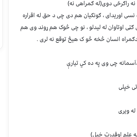
 نه راګرځی دوی(له ګمراهی نه)
 نسی اوریدای ، ګونګیان هم دی چی د حق له اقراره
ی ګټی اوتاوان له لیدلو ، نو چی څوک هم ړوند وی هم
 دګمراه انسان څخه څو ک هیڅ توقع نه لری .
دآسمانه چی وی په ده کي تیارې
تی خپلی
له ویری
 په علم اوقدرت خپل)