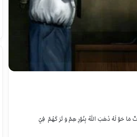
ٌ مَا حَوٌ لَهُ ذَهَبَ اللَّهُ بِنُوٌرِ هِمٌ وَ تَرَ كَهُمٌ فِيٌ