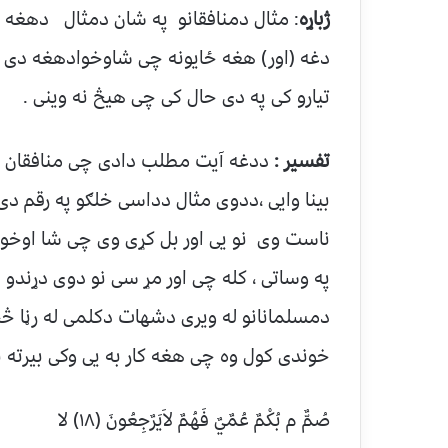
ژباړه
: مثال دمنافقانو په شان دمثال دهغه چ
دغه (اور) هغه ځایونه چی شاوخوادهغه دی نوم
تیارو کی په دی حال کی چی هیڅ نه وینی .
تفسیر :
ددغه آیت مطلب دادی چی منافقان ګم
بینا وایی ،ددوی مثال دداسی خلګو په رقم دی 
ناست وی نو یی اور بل کړی وی چی شا اوخوا
په وساتی ، کله چی اور مړ سی نو دوی دړندو
دمسلمانانو له ویری دشهات دکلمی له رڼا څ
خوندی کول وه چی هغه کار به یی وکی بیرته به
صُمٌّ م بُكْمٌ عُمٌيٌ فَهُمٌ لاَيَرٌجِعُونَ (۱۸) لا