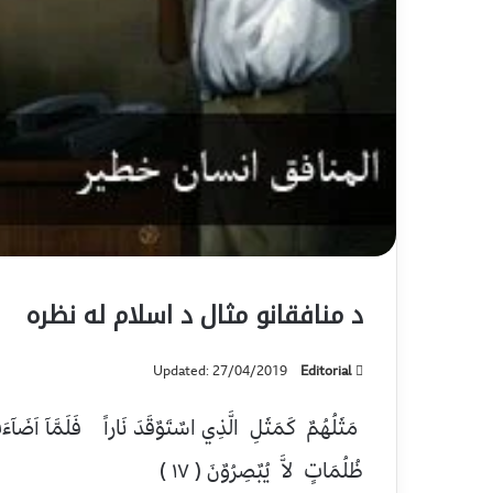
د منافقانو مثال د اسلام له نظره
Updated: 27/04/2019
Editorial
مَثَلُهُمٌ كَمَثَلِ الَّذِي اسٌتَوٌقَدَ نَاراً فَلَمَّآ اَضَآءَت
ظُلُمَاتٍ لاَّ يُبٌصِرُوٌنَ ( ۱۷ )