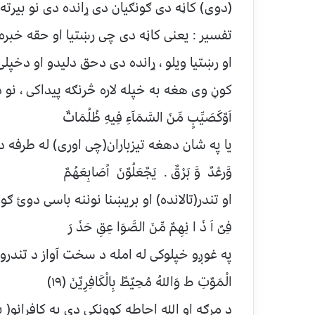
(دوی) کاڼه دی ګونګیان دی ړانده دی نو بیرته
تفسیر : یعنی کاڼه دی چی رښتیا او حقه خبره
او رښتیا ویلو ، ړانده دی دحق دلیدو او دخپل
کوڼ وی هغه به خپله لاره څرنګه پیداکی ، نو
اَوٌكَصَيِّبٍ مِّنَ السَّمَآءِ فِيهِ ظُلُمَاتٌ
یا په شان دهغه تیزباران(چی اوری) له طرفه 
وَّرعْدٌ وَّ بَرْقٌ . يَجٌعَلُوٌنَ اََصَابِعَهُمٌ
او تندر(تالانده) او بریښنا نوننه باسی دوئ ګو
فِیٌ اَ ذَ ا نِهِمٌ مِّنَ الصَّوَا عِقِ حَذَ رَ
په غوږو خپلوکی له امله د سخت آواز د تندرو 
الْمَوٌتِ ط وَاللهُ مُحِیٌطٌ بِالْکَافِرِیٌنَ (۱۹)
د مرګه او الله احاطه کوونکی دی په کافرانو(