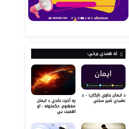
له همدې برخې:
د ایمان بناوې (ارکان) – د
په آخرت باندې د ايمان
عقیدې شپږ ستنې
مفهوم، حكمتونه ، او
اهميت یې