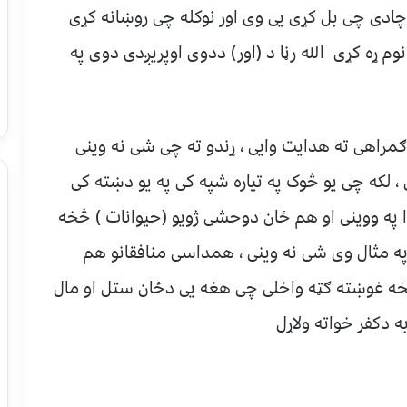
ادی چی بل کړی یی وی اور نوکله چی روښانه کړی
 ړه کړی الله رڼا د (اور) ددوی اوپریږدی دوی په
راهی ته هدایت وایی ، ړندو ته چی شی نه وینی
، لکه چی یو څوک په تیاره شپه کی په یو دښته کی
 په ووینی او هم ځان دوحشی ژویو (حیوانات ) څخه
 په مثال وی شی نه وینی ، همداسی منافقانو هم
خه غوښته ګټه واخلی چی هغه یی دځان ستل او مال
 دکفر خواته ولاړل