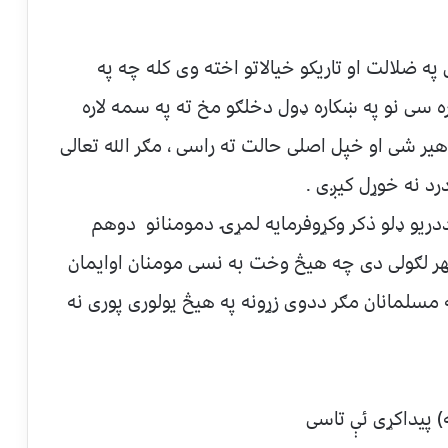
ه ضلالت او تاریکو خیالاتو اخته وی کله چه په
ه سی نو په ښکاره ډول دخلګو مخ ته په سمه لاره
هیر شی او خپل اصلی حالت ته راسی ، مګر الله تعالی
رد نه خوړل کیږی .
ریو ډلو ذکر وکړوفرمایه لمړۍ دمومنانو دوهم
مهر لګولی دی چه هیڅ وخت به نسی مومنان اوایمان
که مسلمانان مګر ددوی زړونه په هیڅ یولوری پوری نه
 پیداکړی ئې تاسی