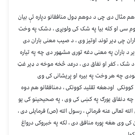
وهم مثال دی چی د دوهم ډول منافقانو دپاره ئې بیان
م سی او کله بیا په شک کی ولویږی ، دشک په وخت
ن چی ډیر توند اوتیز وی ، د صیب معنی باران دی
یر د باران په معنی دغه توری مشهور دی چه په تیاره
ړه د شک ، کفر او نفاق دی ، درعد څخه موخه د ډیر غټ
قانودی چه هر وخت په بیره او پریشانی کی وی
 کوونکی اودهغه تقلید کوونکی ، دمنافقانو هم دوه
چه دنفاق یورګ په کښی کی وی ، په صحیحینو کی یو
ه تعالی عنه فرمائې ، رسول الله (ص) فرمایلی دی ،
نسان کی وی هغه پوره منافق دی ، لکه په خبروکی درواغ
کول .