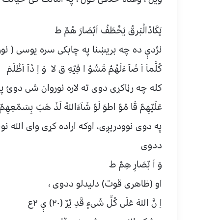
یَکَادُالْبَرقُ یَخٌطَفُ اَبٌصَارَ هُمٌ ط
نژدې ده چه بریښنا په چابکی سره یوسی ( نو
کُلَّماَ اَ ضَآ ءَلَهُمٌ مَّشَوٌ ا فِیٌهِ ق لا وَ اِ ‌ذَآ اَظْلَمَ
کله چه رڼاکړی دوی ته لاره نوروان شی دوئ پ
عَلَیٌهِمٌ قَا مُوٌ اطوَ لَوٌ شَآءَاللهُ لَذَ هَبَ بِسَمٌعِهِمٌ
په دوی نوودریږی، اوکه اراده کړی وای الله ن
ددوی
وَ اَ بٌصَارِ هِمٌ ط
او (ظاهری قوت) دلیدلو ددوی ،
اِ نَّ اللهَ عَلَی کُلِّ شَیءٍ قَدِ یٌرٌ (۲۰) ې ۲ع