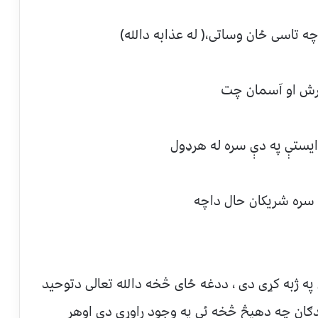
 تاسی ځان وساتی،( له عذابه دالله)
فرش او آسمان چت
ایستې په دې سره له هر‌ډول
 سره شریکان حال داچه
 په ژبه کړی دی ، ددغه ځای څخه دالله تعالی دتوحید
دګان چه دهیڅ څخه ئې په وجود راوړی دی اوهر