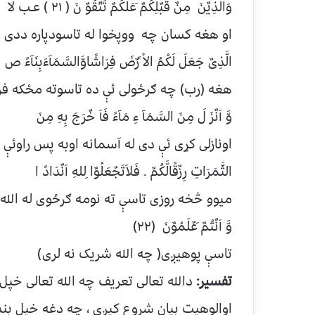
وَالَّذِیٌنَ مِنٌ قبٌلِکُمٌ َعَلَّکُمٌ تَتَّقُوٌ نَ ( ۲۱ ) عـب لا
او هغه کسان چه ووپخوا له تاسودپاره ددی چه
الَّذِیٌ جَعَلَ لَکُمُ الاْ ََرٌضَ فِرَاشًاوَّالسَّمَآءَبِنَآءً ص
هغه (رب) چه ګرځولی ئې ده تاسوته مځکه 
وَّ اَنٌزَ لَ مِنَ السَّمَآ ءِ مَآءً فَاَ خٌرَجَ بِهِ مِنَ
اونازلی کړی ئې دی له آسمانه اوبه پس راوئې 
الثَّمَرَاتِ رِزٌقًالَّکُمٌ . فَلاَتَجٌعَلُوٌا ِللهِ اَنٌدَادً ا
میوو څخه روزی تاسې ته نومه ګرځوی له الله
وَّ اَنٌتُمٌ َعٌلَمُوٌنَ (۲۲)
تاسې پوهیږی( چه الله شریک نه لری)
تفسیر:
دالله تعالی تعریف چه الله تعالی خپل
اوالوهیت بیان شروع کیږی ، چه دغه خپل بن