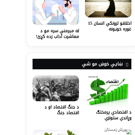
اخلاقو لرونکي انسان 15
غوره خویونه
له مېرمنې سره مو د
معاشرت آداب زده کړئ!
ښايي خوښ مو شي
د جنگ اقتصاد او د
د اقتصادي پرمختګ
اقتصاد جنگ
وړاندې ستونزې