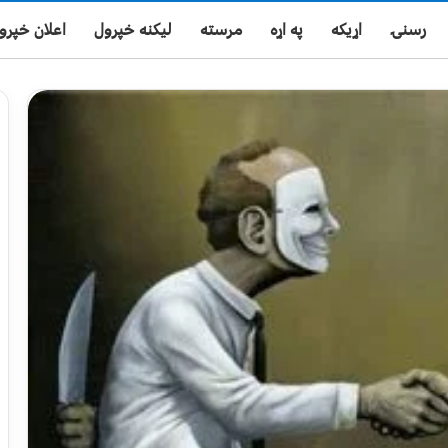
رسنۍ
اړیکه
په اړه
مرسته
لیکنه خپرول
اعلان خپرو