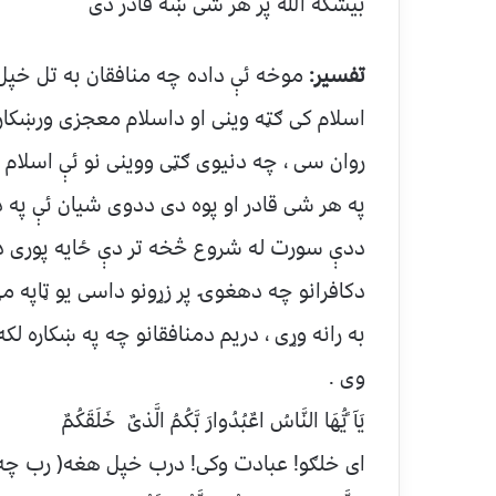
بیشکه الله پر هر شی ښه قادر دی
تفسیر:
موخه ئې داده چه منافقان به تل خپل پ
اسلام کی ګټه وینی او داسلام معجزی ورښکار
روان سی ، چه دنیوی ګټی ووینی نو ئې اسلام 
په هر شی قادر او پوه دی ددوی شیان ئې په د
ددې سورت له شروع څخه تر دې ځایه پوری دد
دکافرانو چه دهغوۍ پر زړونو داسی یو ټاپه 
به رانه وړی ، دریم دمنافقانو چه په ښکاره ل
وی .
یَآ ََیُّهَا النَّاسُ اعٌبُدُوارَ بَّکُمُ الَّذیٌ خَلَقَکُمٌ
ای خلګو! عبادت وکی! درب خپل هغه( رب چه)