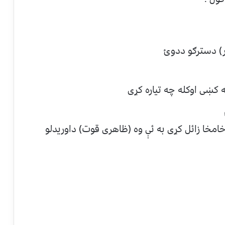
ر) دسترګو ددوئ
ه کښی اوکله چه تیاره کړی
وخامخا زائل کړی به ئې وه (ظاهری قوت) داوریدلو