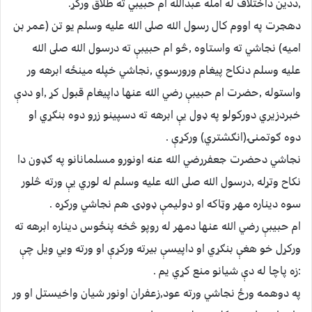
,ددين داختلاف له امله عبدالله ام حبيبي ته طلاق وركړ.
دهجرت په اووم كال رسول الله صلى الله عليه وسلم يو تن (عمر بن
اميه) نجاشي ته واستاوه ,څو ام حبيبې ته درسول الله صلى الله
عليه وسلم دنكاح پيغام ورورسوي ,نجاشي خپله مينځه ابرهه ور
واستوله ,حضرت ام حبيبې رضي الله عنها داپيغام قبول كړ ,او ددې
خبردزيري دوركولو په ډول يې ابرهه ته دسپينو زرو دوه بنګړي او
دوه ګوتمنۍ(انګشتري) وركړې .
نجاشي دحضرت جعفررضي الله عنه اونورو مسلمانانو په ګډون دا
نكاح وتړله ,درسول الله صلى الله عليه وسلم له لوري يې ورته څلور
سوه ديناره مهر وټاكه او دوليمې ډوډۍ هم نجاشي وركړه .
ام حبيبې رضي الله عنها دمهر له روپو څخه پنځوس ديناره ابرهه ته
وركړل خو هغې بنګړي او داپيسې بيرته وركړې او ورته ويي ويل چې
:زه پاچا له دې شيانو منع كړي يم .
په دوهمه ورځ نجاشي ورته عود,زعفران اونور شيان واخيستل او ور