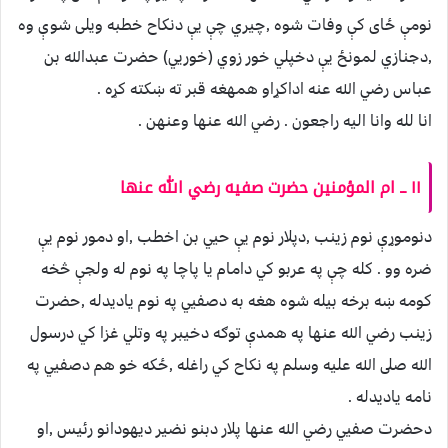
نومې ځای كې وفات شوه ,چيري چې يې دنكاح خطبه ويلی شوې وه
,دجنازي لمونځ يې دخپلي خور زوي (خوريي) حضرت عبدالله بن
عباس رضي الله عنه اداكړاو همهغه قبر ته ښكته كړه .
انا لله وانا اليه راجعون . رضي الله عنها وعنهن .
١١
ــ ام المؤمنين حضرت صفيه رضي الله عنها
دنوموړې نوم زينب ,دپلار نوم يې حيي بن اخطب ,او دمور نوم يې
ضره وو . كله چې په عربو كي دامام يا پاچا په نوم له ولجې څخه
كومه ښه برخه بيله شوه هغه به دصفيي په نوم ياديدله ,حضرت
زينب رضي الله عنها په همدې توګه دخيبر په وتلي غزا كي درسول
الله صلى الله عليه وسلم په نكاح كي راغله ,ځكه خو هم دصفيي په
نامه ياديدله .
دحضرت صفيي رضي الله عنها پلار دبنو نضير ديهودانو رئيس ,او