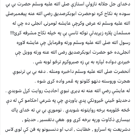
دخدای جل جلاله نازولې استازې صلى الله عليه وسلم حضرت بي بي
سوده په نكاح كړه نوحضرت ابوبكرصديق رضي الله عنه پيغمبرصلى
الله عليه وسلم ته عرض وكړچې عايشه لومړنۍ انجلۍ ده چې له
مسلمان پلاره زيږيدلې نوكه تاسې يې په خپله نكاح مشرفه كړئ!!!
رسول الله صلى الله عليه وسلم ورته وفرمايل چې عايشه لاوړه
انجلۍده خو حضرت ابوبكرصديق رضى الله عنه ورته وويل چې
خيردى دواده لپاره به يې زه صبروكړم ترڅو لويه شي .
آنحضرت صلى الله عليه وسلم داخبره ومنله . دغه بي بي ترنبوي
هجرت وروسته دنهو كلونو په عُمر واده كړى شوه .
له عايشې رضي الله عنه نه ډيرى نبوي احاديث روايت كړل شويدي .
دحديثو ځيني څيړونكي پدې باوردي چې په شرعي احكامو كې له دې
څخه څلورمه برخه روايتونه شويدي . نوموړې بي بي ته خدای پاك
بيسارى ذكاوت ورپه برخه كړى وو. هغې دتفسير , حديثو ,
دشريعت په اسرارو , خطابت , ادب او دنسبونو په فن كې لوى لاس