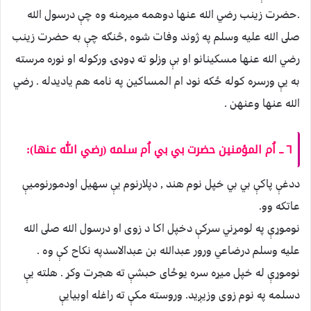
.حضرت زينب رضي الله عنها دوهمه ميرمنه وه چې درسول الله
صلى الله عليه وسلم په ژوند وفات شوه ,څنګه چې به حضرت زينب
رضي الله عنها مسكينانو او بې وزلو ته ډوډۍ وركوله او نوره مرسته
به يې ورسره كوله ځكه نود ام المساكين په نامه هم ياديدله . رضي
الله عنها وعنهن .
٦ ــ اُم المؤمنين حضرت بي بي اُم سلمه (رضي الله عنها):
ددغې پاكې بي بي خپل نوم هند , دپلارنوم يې سهيل اودمورنوميې
عاتكه وو.
نوموړې په لومړني سركې دخپل اكا د زوی او درسول الله صلى الله
عليه وسلم درضاعي ورور عبدالله بن عبدالاسدپه نكاح كې وه .
نوموړې له خپل ميړه سره يوځای حبشې ته هجرت وكړ . هلته يې
دسلمه په نوم زوی وزيږيد. وروسته مكې ته راغله اوبيايې