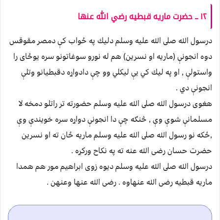
١٢ ــ حضرت ماريه قبطيه رضي الله عنها
درسول الله صلى الله عليه وسلم دليك په ځواب كې دمصر مقوقس
دوه انجونې (ماريه او نسرين) هم له نورو سوغاتونو سره يوځای را
واستولې , او په ليك كي يې ليكلي وو چې دادواړه دقبطيانو وتلې
انجونې دي .
هغوی درسول الله صلى الله عليه وسلم حضورته تر راتلو دمخه لا
مسلمانې شوې وې , څنګه چې دا انجونې دواړه سره خويندې وې
,ځكه نو رسول الله صلى الله عليه وسلم ماريه ځان ته او نسرين
حضرت حسان رضى الله عنه ته په نكاح وركړه .
درسول الله صلى الله عليه وسلم ديوه زوی ابراهيم مور هم همدا
ماريه قبطيه رضى الله عنهاوه . رضى الله عنها وعنهن .