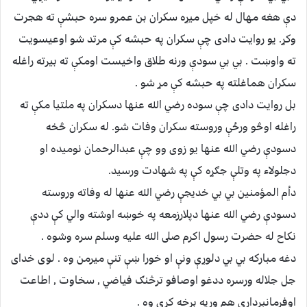
دې هغه مهال له خپل ميړه سكران بن عمرو سره حبشې ته هجرت
وكړ. يو روايت دادى چې سكران په حبشه كې مرتد شو اوعيسويت
ته واوښت . بي بي سودې ورنه طلاق واخيست اومكې ته بيرته راغله
سكران هماغلته په حبشه كې مړ شو .
بل روايت دادی چې سوده رضي الله عنها دسكران په ملتيا مكې ته
راغله اوڅو ورځې وروسته سكران وفات شو. له سكران څخه
دسودې رضي الله عنها يو زوى وو چې عبدالرحمان نوميده او
دجلولاء په وتلې جګړه كې په شهادت ورسيد.
داُم المؤمنين بي بي خديجې رضي الله عنها له وفاته وروسته
دسودې رضي الله عنها دپلارزمعه په خوښه اوشته والي كې ددې
نكاح له حضرت رسول اكرم صلى الله عليه وسلم سره وشوه .
دغه مباركه بي بي دلوړې ونې او خورا ښې تنې ميرمن وه . لوى خدای
جل جلاله ورسره ددغو اوصافو ترڅنګ فياضي , سخاوت , اطاعت
اوفرمانبرداري هم ورپه برخه كړې وه .