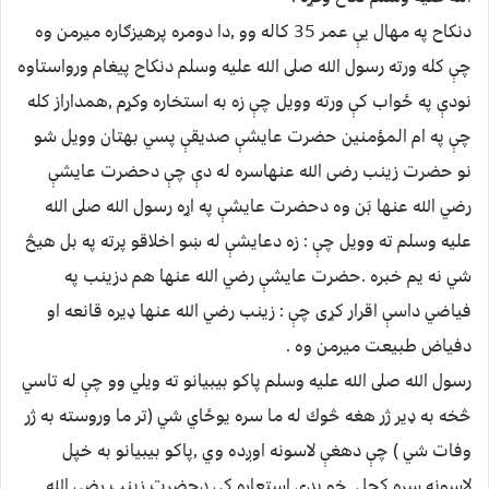
دنكاح په مهال يې عمر 35 كاله وو ,دا دومره پرهيزګاره ميرمن وه
چې كله ورته رسول الله صلى الله عليه وسلم دنكاح پيغام ورواستاوه
نودې په ځواب كې ورته وويل چې زه به استخاره وكړم ,همداراز كله
چې په ام المؤمنين حضرت عايشې صديقې پسي بهتان وويل شو
نو حضرت زينب رضى الله عنهاسره له دې چې دحضرت عايشې
رضي الله عنها بَن وه دحضرت عايشې په اړه رسول الله صلى الله
عليه وسلم ته وويل چې : زه دعايشې له ښو اخلاقو پرته په بل هيڅ
شي نه يم خبره .حضرت عايشې رضي الله عنها هم دزينب په
فياضي داسې اقرار كړى چې : زينب رضي الله عنها ډيره قانعه او
دفياض طبيعت ميرمن وه .
رسول الله صلى الله عليه وسلم پاكو بيبيانو ته ويلي وو چې له تاسي
څخه به ډير ژر هغه څوك له ما سره يوځاي شي (تر ما وروسته به ژر
وفات شي ) چې دهغې لاسونه اوږده وي ,پاكو بيبيانو به خپل
لاسونه سره كچل ,خو پدې استعاره كي دحضرت زينب رضى الله