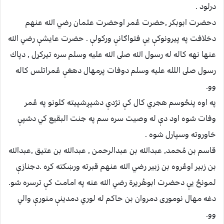
درلود .
دحضرت ابوبكر ,حضرت عُمر اوحضرت عثمان رضي الله عنهم
دخلافت په پيرونوكې يې فتواګانې وركولې . حضرت عايشې رضي الله
عنها نهه كاله له رسول الله صلى الله عليه وسلم سره تيركړل , دپاك
رسول صلى اللله عليه وسلم دوفات پرمهال دهغې عُمراتلس كاله
وو.
په اوه پنځوسم هجري كال كې نژدې دشپږشپيته كلونو په عُمر
وفات شوه اود دې له وصيت سره سم په جنت البقيع كي دشپې
خاوروته وسپارل شوه .
قاسم بن مُحمد, عبدالله بن عبدالرحمن , عبدالله بن عتيق ,عبدالله
بن زبير اوعُروه بن زبير رضي الله عنهم قبرته ورښكته كړه .دجنازې
لمونځ يې دحضرت ابوهُريرة رضي الله عنه په امامت كې ترسره شو.
دغه مهال نوموړى دمروان بن حاكم له لوري دمدينې منورې والي
وو.