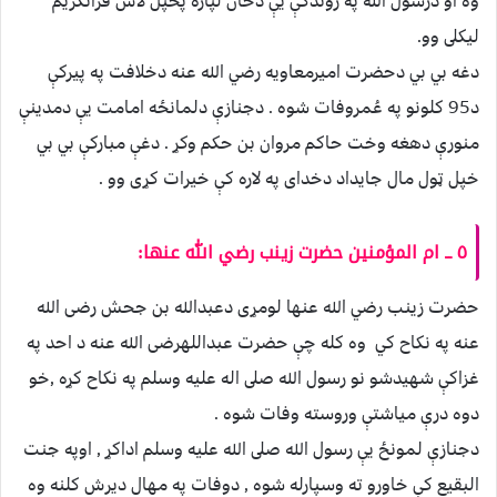
وه او درسول الله په ژوندكې يې دځان لپاره پخپل لاس قرآنكريم
ليكلى وو.
دغه بي بي دحضرت اميرمعاويه رضي الله عنه دخلافت په پيركې
د95 كلونو په عُمروفات شوه . دجنازې دلمانځه امامت يې دمدينې
منورې دهغه وخت حاكم مروان بن حكم وكړ . دغې مباركې بي بي
خپل ټول مال جايداد دخدای په لاره كې خيرات كړى وو .
٥ ــ ام المؤمنين حضرت زينب رضي الله عنها:
حضرت زينب رضي الله عنها لومړى دعبدالله بن جحش رضى الله
عنه په نكاح كي وه كله چې حضرت عبداللهرضى الله عنه د احد په
غزاكې شهيدشو نو رسول الله صلى اله عليه وسلم په نكاح كړه ,خو
دوه درې مياشتې وروسته وفات شوه .
دجنازې لمونځ يې رسول الله صلى الله عليه وسلم اداكړ , اوپه جنت
البقيع كې خاورو ته وسپارله شوه , دوفات په مهال ديرش كلنه وه