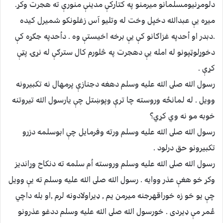
دلومړنيومسلمانو ميرمنو په كتاركې مدينې منورې ته هجرت وكړ.
ميړه يې عبدالله دخپل وخت له وتليو آس زغلونكو شميرل كيده
.دبدر او اُحدپه غزاګانو كې يې برخه اخيستې وه . داُحدپه جګړه كې
دخوړلوټپونو له امله يې دهجرت په څلورم كال سترګې له نړۍ پټې
كړې .
رسول الله صلى الله عليه وسلم دهغه دجنازې پرمهال نه تكبيرونه
وويل . له لمانځه وروسته چا ترې وپوښتل چې يارسول الله تيروتنه
خوبه مو نه وي كړي؟
رسول الله صلى الله عليه وسلم ورته وفرمايل چې ابوسلمه دزرو
تكبيرونو حق درلود .
رسول الله صلى الله عليه وسلم وروسته اُم سلمه ته دنكاح وړانديز
وكړ خو هغې عذر ووايه . رسول الله صلى الله عليه وسلم ته يې وويل
چې يو خو زه خوراقهرجنه ميرمن يم , ډيراولادونه لرم ,او بله داچي
عُمر مې ډيردى . خورسول الله صلى الله عليه وسلم ددغو عذرونو