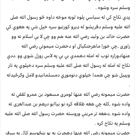
وسلم سره وشوه .
پدې نكاح كې له سياسي پلوه لويه موخه داوه څو رسول الله صلى
الله عليه وسلم دقريشو له ډيرو كورنيو سره خپل شي په هغوي كي
حضرت خالد بن وليد رضي الله عنه هم وو چې لا يې اسلام نه وو
راوړى ,چې خورا ماهرجنګيالى او دحضرت ميمونې رضي الله
عنهادوراره توب له امله دهمدې بي بي په لاس روزل شوى وو .ددې
نكاح له امله له رسول الله صلى الله عليه وسلم سره دخپلوي په تار
وپييل شو چې همدا خپلوي دنوموړي دمسلمانيدو لامل وګرځيدله
.
حضرت ميمونه رضي الله عنها لومړى مسعود بن عمرو ثقفي ته
واده شوه ,كله چې هغه طلاقه كړه نو بياابو درهم بن عبدالعزى ته
واده شوه ,دهغه تر مړينې وروسته حضرت رسول الله صلى الله عليه
وسلم په نكاح كړه .
حضرت ميمونه رضي الله عنها دهجرت په يو پنځوسم كال په سرف