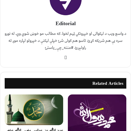
Editorial
د واسع ویب د لیکوالۍ او خپرونکي ټیم لخوا. که مطالب مو خوښ شوي وي، له نورو
سره یې هم شریکه کړئ. تاسو هم کولی شئ خپلې لیکنې د خپرولو لپاره موږ ته
راولېږئ. #مننه_چې_یاستئ
Related Articles
عبد الله بن عباس رضی الله عنه