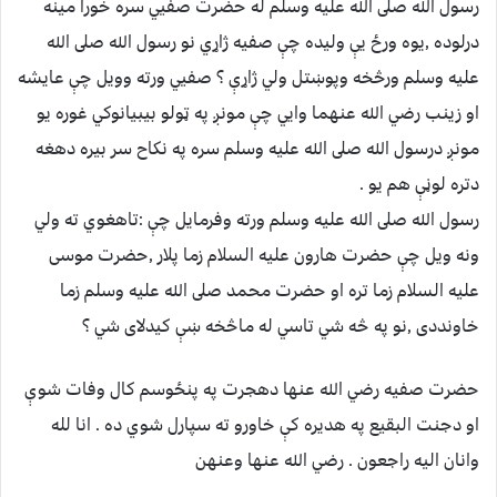
رسول الله صلى الله عليه وسلم له حضرت صفيي سره خورا مينه
درلوده ,يوه ورځ يې وليده چې صفيه ژاړي نو رسول الله صلى الله
عليه وسلم ورڅخه وپوښتل ولي ژاړې ؟ صفيي ورته وويل چې عايشه
او زينب رضي الله عنهما وايي چې مونږ په ټولو بيبيانوكي غوره يو
مونږ درسول الله صلى الله عليه وسلم سره په نكاح سر بيره دهغه
دتره لوڼې هم يو .
رسول الله صلى الله عليه وسلم ورته وفرمايل چې :تاهغوي ته ولي
ونه ويل چې حضرت هارون عليه السلام زما پلار ,حضرت موسى
عليه السلام زما تره او حضرت محمد صلى الله عليه وسلم زما
خاونددى ,نو په څه شي تاسي له ماڅخه ښې كيدلای شي ؟
حضرت صفيه رضي الله عنها دهجرت په پنځوسم كال وفات شوې
او دجنت البقيع په هديره كې خاورو ته سپارل شوي ده . انا لله
وانان اليه راجعون . رضي الله عنها وعنهن