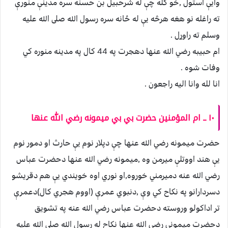
وايې استول ,خو كله چې له شرحبيل بن حسنه سره مدينې منورې
ته راغله نو هغه هرڅه يې له ځانه سره رسول الله صلى الله عليه
وسلم ته راوړل .
ام حبيبه رضي الله عنها دهجرت په 44 كال په مدينه منوره كي
وفات شوه .
انا لله وانا اليه راجعون .
١٠ ــ ام المؤمنين حضرت بي بي ميمونه رضي الله عنها
حضرت ميمونه رضي الله عنها چې دپلار نوم يې حارث او دمور نوم
يې هند اووتلې ميرمن وه ,ميمونه رضي الله عنها دحضرت عباس
رضي الله عنه دميرمني خوروه,او نوري اوه خويندي يې هم دقريشو
دسردارانو په نكاح كي وې ,دنبوي عمرې (اووم هجري كال)دعمرې
تر اداكولو وروسته دحضرت عباس رضي الله عنه په تشويق
دحضرت ميمونې رضي الله عنها نكاح له رسول الله صلى الله عليه