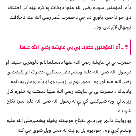
داُم المؤمنين سوده رضي الله عنها دوفات په كره نيټه كې اختلاف
دى خو داخبره باوري ده چې دحضرت عُمر رضي الله عنه دخلافت
پرمهال لاژوندۍ وه .
٣ ــ اُم المؤمنين حضرت بي بي عايشه رضي الله عنها
حضرت بي بي عايشه رضي الله عنها دمسلمانانو دلومړني خليفه او
درسول الله صلى الله عليه وسلم دغار دملګري حضرت ابوبكرصديق
رضي الله عنه لور وه . دمور نوم يې زينب وو او داُم رومان په نامه
ياديدله . حضرت بي بي عايشه رضي الله عنها دبعثت په څلورم كال
زيږيدلې اوپه شپږكلنۍ كې يې له رسول الله صلى الله عليه سره نكاح
شويده .
يو روايت دادى چې ددې دنكاح غوښتنه پخپله پيغمبرصلى الله عليه
وسلم كړې وه . خوديوه بل روايت له مخې ويل شوي چې كله