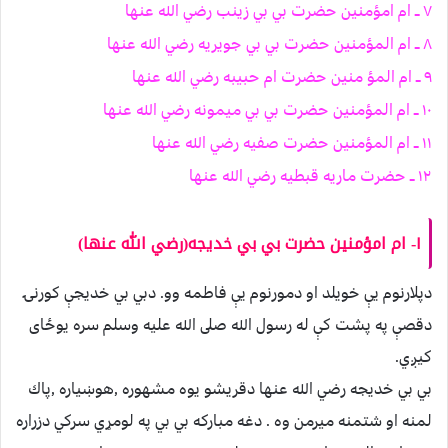
٧ ــ ام امؤمنين حضرت بي بي زينب رضي الله عنها
٨ ــ ام المؤمنين حضرت بي بي جويريه رضي الله عنها
٩ ــ ام المؤ منين حضرت ام حبيبه رضي الله عنها
١٠ ــ ام المؤمنين حضرت بي بي ميمونه رضي الله عنها
١١ ــ ام المؤمنين حضرت صفيه رضي الله عنها
١٢ ــ حضرت ماريه قبطيه رضي الله عنها
١- ام امؤمنين حضرت بي بي خديجه(رضي الله عنها)
دپلارنوم يې خويلد او دمورنوم يې فاطمه وو. دبي بي خديجې كورنۍ
دقصې په پشت كې له رسول الله صلى الله عليه وسلم سره يوځای
كيږي.
بي بي خديجه رضي الله عنها دقريشو يوه مشهوره ,هوښياره ,پاك
لمنه او شتمنه ميرمن وه . دغه مباركه بي بي په لومړي سركي دزراره