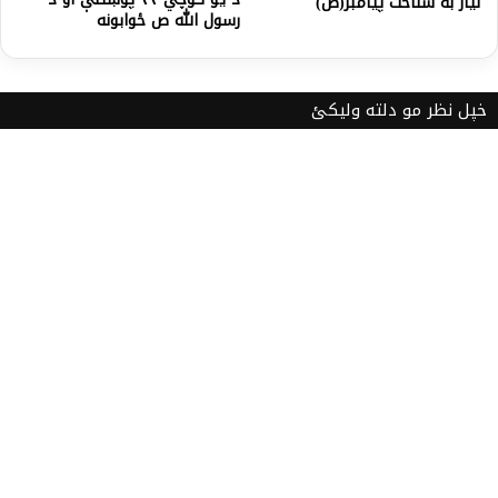
نياز به شناخت پيامبر(ص)
رسول الله ص ځوابونه
خپل نظر مو دلته ولیکئ