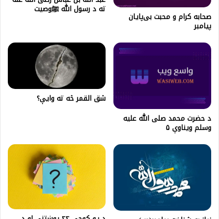
ته د رسول الله ﷺوصیت
صحابه کرام و محبت بی‌پایان
پیامبر
شق القمر څه ته وايې؟
د حضرت محمد صلى الله عليه
وسلم ويناوې ۵
د یو کوچي ۲۲ پوښتنې او د