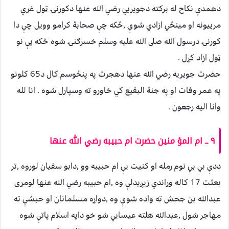
دهمدې نكاح له بركته دجويريي رضي الله عنها دكورنۍ ټول غړي
مرييونه او مينځي ازادي شوې ,ځكه چې صحابۀ كرامو وويل چې دا
كورنۍ درسول الله صلى الله عليه وسلم خسرګنۍ شوه ځكه يې نو
ټول ازاد كړل .
حضرت جويريه رضي الله عنها دهجرت په پنځوسم كال د65 كلونو
په عمر وفات او په جنة البقيع كي خاورو ته وسپارل شوه . انا لله
وانا اليه رجعون .
٩ ــ ام المؤ منين حضرت ام حبيبه رضي الله عنها
ددې بي بي نوم رمله او كنيت يې ام حبيبه وو ,دابو سفيان لوروه ,تر
بعثت 17 كاله وړاندي زيږيدلې وه ,ام حبيبه رضي الله عنها لومړى
عبدالله بن جحش ته واده شوې وه ,دواړه مسلمانان او حبشې ته
مهاجر شول ,عبدالله هلته عيسايي شو خو داپه اسلام پاتې شوه