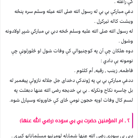
كې راغله .
دغې مباركې بي بي له رسول الله صلى الله عيله وسلم سره پنځه
ويشت كاله تيركړل .
له رسول الله صلى الله عليه وسلم څخه دبي بي مباركي شپږ اولادونه
وشول .
دوه هلكان چې آن په كوچنيوالي كې وفات شول او څلورلوڼې چې
نومونه يې دادي :
فاطمه, زينب , رقيه, اُم كلثوم .
ددغې مباركې بي بي په ژوندكې دخدای جل جلاله نازولې پيغمبر له
بل چاسره نكاح ونكړله . بي بي خديجه رضى الله عنها دبعثت په
لسم كال وفات اوپه حجون نومې ځای كې خاوروته وسپارل شوه.
٢ ـ ام المؤمنين حضرت بي بي سوده (رضي الله عنها)
دبي بي سودې رضي الله عنها شمارله لومړنيو مسلمانانو كيږي .