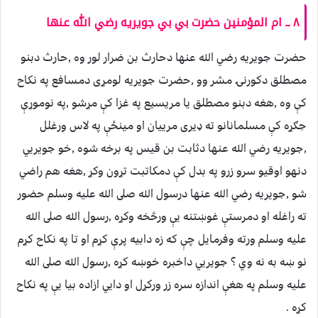
٨ ــ ام المؤمنين حضرت بي بي جويريه رضي الله عنها
حضرت جويريه رضي الله عنها دحارث بن ضرار لور وه ,حارث دبنو
مصطلق دكورنۍ مشر وو ,حضرت جويريه لومړى دمسافع په نكاح
كې وه ,هغه دبنو مصطلق يا مريسيع په غزا كې مړشو ,په نوموړې
جګړه كې مسلمانانو ته ډيرى مرييان او مينځې په لاس ورغلل
,جويريه رضي الله عنها دثابت بن قيس په برخه شوه ,خو جويريي
دنهو اوقيو سرو زرو په بدل كې دمكاتبت تړون وكړ ,هغه هم راضي
شو ,جويريه رضي الله عنها درسول الله صلى الله عليه وسلم حضور
ته راغله او دمرستې غوښتنه يې ورڅخه وكړه ,رسول الله صلى الله
عليه وسلم ورته وفرمايل چې كه زه دابيه پرې كړم او تا په نكاح كړم
نو ښه به نه وي ؟ جويريي داخبره خوښه كړه ,رسول الله صلى الله
عليه وسلم په هغې اندازه سره زر وركړل او دايي ازاده بيا يې په نكاح
كړه .