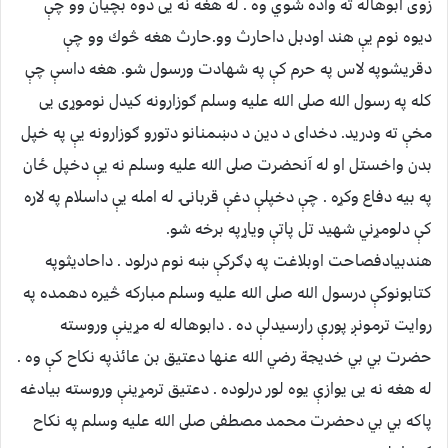
زوى ابوهاله ته واده شوي وه . له هغه نه يى دوه بچيان وو چې
ديوه نوم يې هند اودبل داحارث وو.حارث هغه څوك وو چې
دقريشوپه لاس په حرم كې په شهادت ورسول شو. هغه داسې چې
كله په رسول الله صلى الله عليه وسلم ګوزارونه كيدل نوموړى يى
مخې ته ودريد. دخدای د دين د دښمنانو دتورو ګوزارونه يې په خپل
بدن واخستل او له آنحضرت صلى الله عليه وسلم نه يې دخپل ځان
په بيه دفاع وكړه . چې دخپلې دغې قربانۍ له امله يې داسلام په لاره
كې دلومړني شهيد تل پاتې وياړپه برخه شو.
هندبيادفصاحت اوبلاغت په ډګركې ښه نوم درلود . داحاديثوپه
كتابونوكې درسول الله صلى الله عليه وسلم مباركه څيره دهمده په
روايت ترمونږ پورې رارسيدلې ده . دابوهاله له مړينې وروسته
حضرت بي بي خديجة رضي الله عنها دعتيق بن عائذپه نكاح كې وه .
له هغه نه يى يوازې يوه لور درلوده . دعتيق ترمړينې وروسته بيادغه
پاكه بي بي دحضرت محمد مصطفى صلى الله عليه وسلم په نكاح