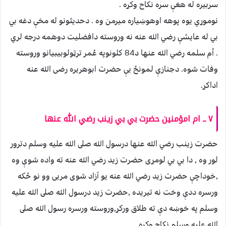
سربيره له هغې سره نكاح وكړه .
نوموړي يوه پوهه اوهوښياره ميرمن وه . دحديثونو له مخې دغه بي
بي له عايشې رضي الله عنه نه وروسته دافضليت دوهمه درجه لري
. اُم سلمه رضي الله عنها د84 كلونوپه عُمر ترټولوبيبيانو وروسته
وفات شوه. دجنازې لمونځ يې حضرت ابوهريره رضى الله عنه
اداكړ.
٧ ــ ام امؤمنين حضرت بي بي زينب رضي الله عنها
حضرت زينب رضي الله عنها درسول الله صلى الله عليه وسلم دترور
لور وه , دا بي بي لومړى حضرت زيد رضي الله عنه ته واده شوې وه
,خوداچې حضرت زيد رضي الله عنه يو آزاد شوى مريی وو نو ځكه
ورسره ددې وخت نه تيريده ,حضرت زيد درسول الله صلى الله عليه
وسلم په خوښه دې ته طلاق وركړ,وروسته ورسره رسول الله صلى
الله عليه وسلم نكاح وكړه .