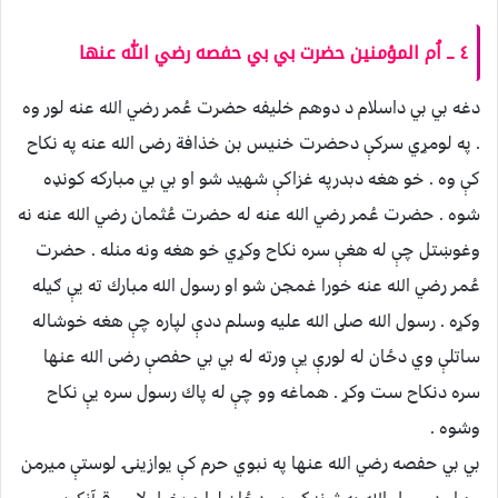
٤ ــ اُم المؤمنين حضرت بي بي حفصه رضي الله عنها
دغه بي بي داسلام د دوهم خليفه حضرت عُمر رضي الله عنه لور وه
. په لومړي سركې دحضرت خنيس بن خذافة رضى الله عنه په نكاح
كې وه . خو هغه دبدرپه غزاكې شهيد شو او بي بي مباركه كونډه
شوه . حضرت عُمر رضي الله عنه له حضرت عُثمان رضي الله عنه نه
وغوښتل چې له هغې سره نكاح وكړي خو هغه ونه منله . حضرت
عُمر رضي الله عنه خورا غمجن شو او رسول الله مبارك ته يې ګيله
وكړه . رسول الله صلى الله عليه وسلم ددې لپاره چې هغه خوشاله
ساتلې وي دځان له لورې يې ورته له بي بي حفصې رضى الله عنها
سره دنكاح ست وكړ . هماغه وو چې له پاك رسول سره يې نكاح
وشوه .
بي بي حفصه رضي الله عنها په نبوي حرم كې يوازينۍ لوستې ميرمن