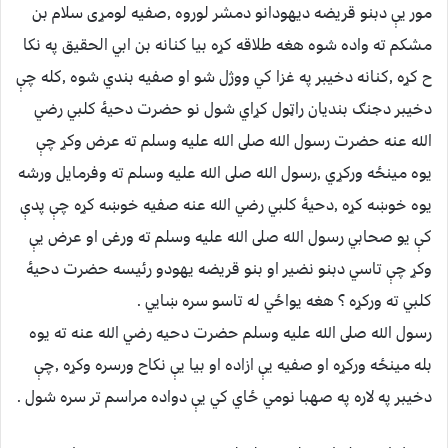
مور يې دبنو قريضه ديهودانو دمشر لوروه ,صفيه لومړى سلام بن
مشكم ته واده شوه هغه طلاقه كړه بيا كنانه بن ابي الحقيق په نكا
ح كړه ,كنانه دخيبر په غزا كي ووژل شو او صفيه بندي شوه ,كله چې
دخيبر دجنګ بنديان راټول كړاي شول نو حضرت دحيۀ كلبي رضي
الله عنه حضرت رسول الله صلى الله عليه وسلم ته عرض وكړ چې
يوه مينځه وركړي ,رسول الله صلى الله عليه وسلم ته وفرمايل ورشه
يوه خوښه كړه ,دحيۀ كلبي رضي الله عنه صفيه خوښه كړه چې پدې
كې يو صحابي رسول الله صلى الله عليه وسلم ته ورغى او عرض يې
وكړ چې تاسي دبنو نضير او بنو قريضه يهودو رئيسه حضرت دحيۀ
كلبي ته وركړه ؟ هغه يواځي له تاسو سره ښايي .
رسول الله صلى الله عليه وسلم حضرت دحيه رضي الله عنه ته يوه
بله مينځه وركړه او صفيه يې ازاده او بيا يې نكاح ورسره وكړه ,چې
دخيبر په لاره په صهبا نومي ځاي كي يې دواده مراسم تر سره شول .