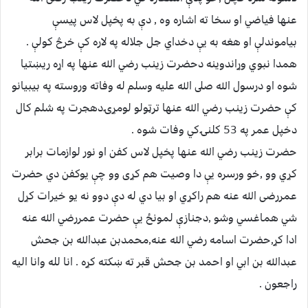
عنها فياضي او سخا ته اشاره وه , دې به پخپل لاس پيسې
بياموندلې او هغه به يې دخداي جل جلاله په لاره كې خرڅ كولې .
همدا نبوي وړاندوينه دحضرت زينب رضي الله عنها په اړه ريښتيا
شوه او درسول الله صلى الله عليه وسلم له وفاته وروسته په بيبيانو
كې حضرت زينب رضي الله عنها ترټولو لومړۍدهجرت په شلم كال
دخپل عمر په 53 كلنۍكي وفات شوه .
حضرت زينب رضي الله عنها پخپل لاس كفن او نور لوازمات برابر
كړي وو ,خو ورسره يې دا وصيت هم كړى وو چې يوكفن دي حضرت
عمررضى الله عنه هم راكړي او بيا دي له دې دوو نه يو خيرات كړل
شي هماغسي وشو ,دجنازې لمونځ يې حضرت عمررضي الله عنه
ادا كړ,حضرت اسامه رضي الله عنه,محمدبن عبدالله بن جحش
عبدالله بن ابي او احمد بن جحش قبر ته ښكته كړه . انا لله وانا اليه
راجعون .