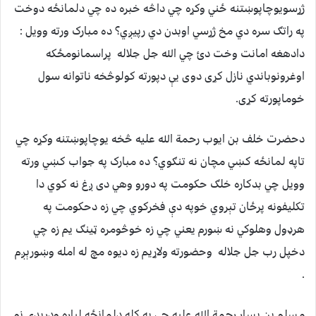
ژړسويوچاپوښتنه ځني وکړه چي داڅه خبره ده چي دلمانځه دوخت
په راتګ سره دي مخ ژړسي اوبدن دي رپيږي؟ ده مبارک ورته وويل :
دادهغه امانت وخت دئ چي الله جل جلاله پراسمانومځکه
اوغرونوباندي نازل کړى دوى يې دپورته کولوڅخه ناتوانه سول
خوماپورته کړى.
دحضرت خلف بن ايوب رحمة الله علیه څخه يوچاپوښتنه وکړه چي
تاپه لمانځه کښي مچان نه تنګوي؟ ده مبارک په جواب کښي ورته
وويل چي بدکاره خلګ حکومت په دورو وهي دى ږغ نه کوي دا
تکليفونه پرځان تېروي خوپه دې فخرکوي چي زه دحکومت په
هرډول وهلوکي نه ښورم يعني چي زه خوڅومره ټينګ يم زه چي
دخپل رب جل جلاله وحضورته ولاړيم زه ديوه مچ له امله وښورېږم
.
مسلم بن يسار رحمة الله علیه چي به کله دلمانځه لپاره ودرېدى نو