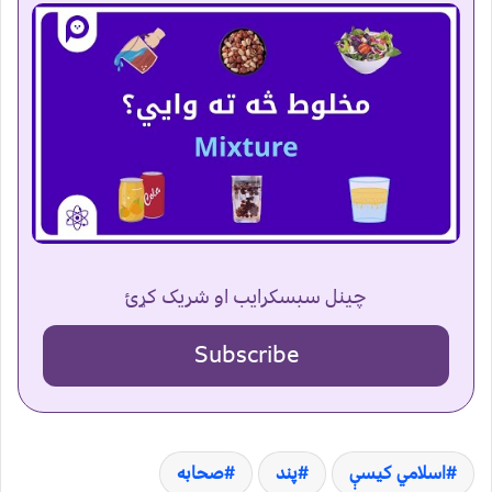
چینل سبسکرایب او شریک کړئ
Subscribe
اسلامي کیسې
پند
صحابه