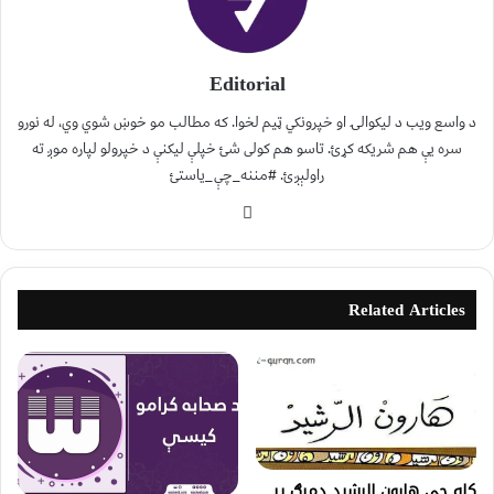
Editorial
د واسع ویب د لیکوالۍ او خپرونکي ټیم لخوا. که مطالب مو خوښ شوي وي، له نورو
سره یې هم شریکه کړئ. تاسو هم کولی شئ خپلې لیکنې د خپرولو لپاره موږ ته
راولېږئ. #مننه_چې_یاستئ
Related Articles
کله چې هارون الرشید دمرګ پر