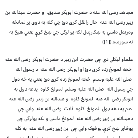
مجاهد رضی الله عنه د حضرت ابوبکر صديق، او حضرت عبدالله بن
زبير رضی الله عنه حال رانقل کړى دئ چي کله به دوى پر لمانځه
ودرېدل داسي به ښکارېدل لکه يو لرګى چي ښخ کړې يعني هيڅ به
نه ښوريده.([1])
علماو ليکلي دي چي حضرت ابن زبير د حضرت ابوبکر رضی الله عنه
څخه لمونځ زده کړى دئ او ابوبکر رضی الله عنه د رسول الله
صلی الله علیه وسلم څخه لمونځ زده کړى دئ يعني په څه ډول
چي رسول الله صلی الله علیه وسلم لمونځ کاوه پدغه ډول به
ابوبکر رضی الله عنه لمونځ کاوه او عبدالله بن زبېر رضی الله عنه
هم په دغه ډول لمونځ کاوه .ثابت رضی الله عنه وايي چي
دعبدالله بن زبير رضی الله عنه لمونځ داسي و لکه يولرگى چي
يوځاى ښخ کړې.يوڅوک وايي چي ابن زبير رضی الله عنه به کله