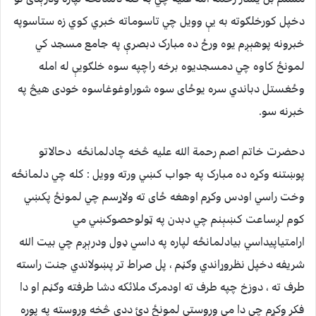
دخپل کورخلګوته به يې وويل چي تاسوماته خبري کوي زه ستاسوپه
خبرونه پوهېږم يوه ورځ ده مبارک دبصرې په جامع مسجد کي
لمونځ کاوه چي دمسجديوه برخه راچپه سوه خلګويې له امله
وځغستل دباندي سره يوځاى سوه شوراوغوغاسوه خودى هيڅ په
خبرنه سو.
دحضرت خاتم اصم رحمة الله علیه څخه چادلمانځه دحالاتو
پوښتنه وکړه ده مبارک په جواب کښي ورته وويل : کله چي دلمانځه
وخت راسي اودس وکړم اوهغه ځاى ته ولاړسم چي لمونځ پکښي
کوم لږساعت کښېنم چي دبدن په ټولوحصوکښي مي
ارامتياپيداسي بيادلمانځه لپاره په داسي ډول ودرېږم چي بيت الله
شريفه دخپل نظروړاندي وګڼم ، پل صراط تر پښولاندي جنت راسته
طرف ته ، دوزخ چپه طرف ته اودمرګ ملائکه دشا طرفته وګڼم او دا
فکر وکړم چي دا مي وروستى لمونځ دئ ددې څخه وروسته په پوره