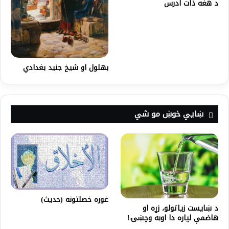
د هغه ذات ادرس
بهلول او شیخ جنید بغدادي
ښايي خوښ مو شي
غوره خصلتونه (حديث)
د ښایست زیاتولو، زړه او
هاضمې لپاره دا اوبه وچښۍ!