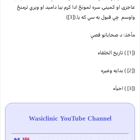
عاجزۍ او کمينۍ سره لمونځ ادا کړم بيا داميد او ويري ترمنځ
واوسم چي قبول به سي که يا.([3])
مأخذ: د صحابانو قصې
([1] ) تاريخ الخلفاء
([2] ) بدايه وغيره
([3] ) احيآء
Wasiclinic YouTube Channel