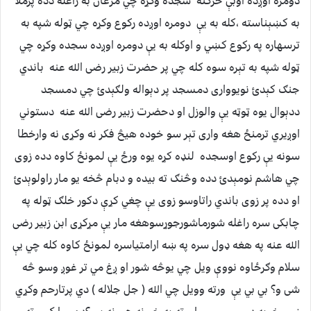
دومره اوږده اوبې حرکته سجده وکړه چي مرغان به راغله دده پرملا
به کښېناسته ،کله به يې دومره اوږده رکوع وکړه چي ټوله شپه به
ترسهاره په رکوع کښي و اوکله به يې دومره اوږده سجده وکړه چي
ټوله شپه به تېره سوه کله چي پر حضرت زبير رضی الله عنه باندي
جنګ کېدئ نويووارى دمسجد پر دېواله ولګېدئ چي دمسجد
ددېوال يوه ټوټه يې والوزل او دحضرت زبير رضی الله عنه دستوني
اوږيري ترمنځ هغه وارى تېر سو خوده هيڅ فکر نه وکړى نه وارخطا
سونه يې رکوع اوسجده لنډه کړه يوه ورځ يې لمونځ کاوه دده زوى
چي هاشم نومېدئ دده وڅنګ ته بيده و دبام څخه يو مار راولوېدئ
او دده پر زوى باندي راتاوسو زوى يې چغي کړې دکور خلګ ټوله په
چابکى سره راغله شورماشورجوړسوهغه مار يې مړکړى ابن زبير رضی
الله عنه په هغه ډول سره په ښه ارامتياسره لمونځ کاوه کله چي يې
سلام وګرځاوه نووې ويل چي يوڅه شور او ږغ مي تر غوږ وسو څه
شى و؟ بي بي يې ورته وويل چي الله ( جل جلاله ) دي پرتارحم وکړي