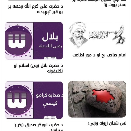
بستر پروت ؤ!
د حضرت علي کرم الله وجهه پر
يو قبر تېرېيدنه
امام صاحب رح او د مور اطاعت
د حضرت بلال (رض) اسلام او
تکليفونه
لس شیان زړونه وژني!
د حضرت ابوبکر صدیق (رض)
مېړانه!