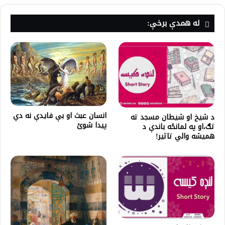
له همدې برخې:
انسان عبث او بې فایدې نه دي
د شیخ او شیطان مسجد ته
پيدا شوئ
تګ،او په لمانځه باندې د
همیشه والي تاثیر!