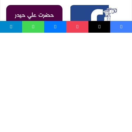
د فیسبوک او موبایل له
د علي رضي الله عنه خلیفه
جاسوسۍ څرنګه ځان وساتۍ؟!
کیدل
واسع ویب
کور پاڼه
زموږ په اړه
موږ سره اړیکه
مرسته کول