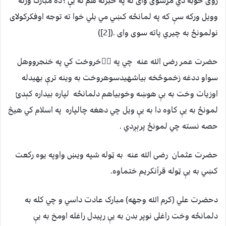
زوى خوبه دي مړسوى واى ته په خبرنه هم نه يې ؟ده مبارک ورته
وويل ورکه سې که په لمانځه کښي مي بلي خوا ته توجه اوفکرکولاى
نولمونځ به چيري پاته سوى واى .([2])
حضرت عمر رضی الله عنه چي په اۤخروخت کي په خنجرووهل
سواو ددغه زخموڅخه بياشهيدسوهروخت به وينه ترې بهيدله
اوزيات وخت به بې هوښه وخوبياهم دلمانځه لپاره بيداره کېدئ
لمونځ به يې کاوه دا به يې ويل چي دهغه چالپاره په اسلام کي هيڅ
حصه نسته چي لمونځ پرېږدي .
حضرت عثمان رضی الله عنه به ټوله شپه ويښ واوپه يوه رکعت
کښي به يې ټوله قرآنکريم ختماوه.
دحضرت علي (کرم الله وجهه) مبارک عادت داسي و چي کله به
دلمانځه وخت راغلى نوپر بدن به يې رپيدل راغله اومخ به يې