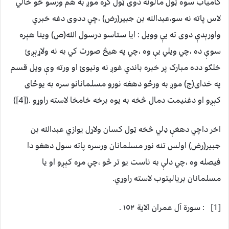
کامياب سوه ټول مالونه دوى ټول کړه موږ به هم ورسو څو خالي
لاس پاته نه سو،عبدالله بن جبير(رض) ،چي ددوى دغه خبري
واورېدې دوى ته يې وويل : ايا ستاسو درسول الله(ص) وينا هېره
سوې ده ،چي ويلي يې وه ،چي په هيڅ صورت کي به نه ولاړېږئ
خلګو دده مبارک پر خبره باندي غوږ نه ونيوئ او ورته وې ويل قسم
په خداى(ج) موږ به ورځو دهغه نورو مسلمانانو سره به يوځاى
کېږو او دغنيمت دمال څخه به يوه برخه خامخا لاسته راوړو .([4])
اخر داچي دهغې ډلي څخه ټول کسان ولاړل يوازي عبدالله بن
جبير(رض) اولس تنه نور مسلمانان ورسره پاته سول دهغو دا
فيصله وه ،چي دلې به ناست يو تر څو ،چي مړه کېږو او يا
مسلمانان برياليتوب لاسته راوړي.
[1] : سورة آل عمران الاية ١٥٢ .