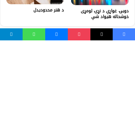
د هنر محدودیدل
دوبۍ غواړي د نړۍ لومړی
خوشحاله هیواد شي
واسع ویب
کور پاڼه
زموږ په اړه
موږ سره اړیکه
مرسته کول
یوتیوب چینلونه
ټولنیزو رسنیو کې