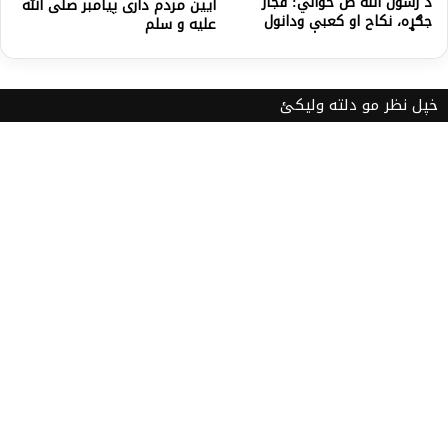
د رسول الله ص ځواني: فجار
آیین مردم داری پیامبر صلی الله
جګړه، نکاح او کعبې ودانول
علیه و سلم
خپل نظر مو دلته ولیکئ