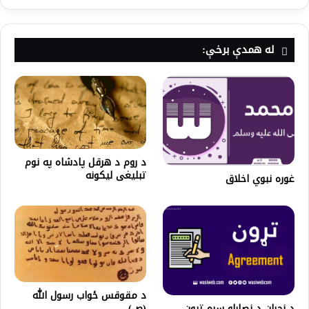
له همدې برخې:
د روم د هرقل پادشاه په نوم
تبلیغی لیکونه
غوره نبوي اخلاق
د مقوقس ځواب رسول الله
د نجران د نصاراو سره تړون
(ص)