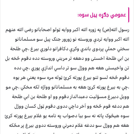
عمومي جګړه پيل سوه:
رسول الله(ص) په زوره الله اکبر ووايه ټولو اصحابانو رضی الله عنهم
الله اکبر ووايه تردې وروسته نو زورور جنګ پيل سو مسلمانانو
سختي حملې پردوى باندي وکړې دکافرانو دلوري بيرغ ،چي طلحة
بن ابي طلحة اخستى وو دهغه تر مړيني وروسته دده دقوم څخه بل
تن واخيستى هغه هم ووژل سو تر داسي اندازې پوري ،چي دده
دقوم څخه لسو تنو بيرغ پورته کړئ ټوله مړه سوه يعني هر يوه
،چي به بيرغ پورته کړئ هغه به مسلمانانو وواژه لکه مخکي ،چي مو
وويل دبيرغ مسؤليت دعبدالدار دقوم وو او طلحة بن ابي طلحة
هم ددغه قوم څخه وو آخر داچي ددوى دقوم ټول کسان ووژل
سوه هيڅوک پاته نه سو بيا دصواب په نامه يو غلام بيرغ پورته کړئ
هغه هم ووژل سو ددغه غلام دمړني وروسته ددوى بيرغ پر مځکه