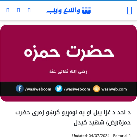
د احد د غزا پیل او په لومړيو کرښو زمرى حضرت
حمزة(رض) شهيد کیدل
Updated: 04/07/2024
Editorial