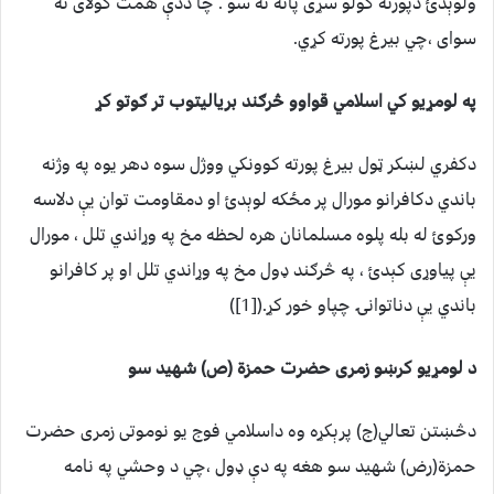
ولوېدئ دپورته کولو سړى پاته نه سو . چا ددې همت کولاى نه
سواى ،چي بيرغ پورته کړي.
په لومړيو کي اسلامي قواوو څرګند برياليتوب تر ګوتو کړ
دکفري لښکر ټول بيرغ پورته کوونکي ووژل سوه دهر يوه په وژنه
باندي دکافرانو مورال پر مځکه لوېدئ او دمقاومت توان يې دلاسه
ورکوئ له بله پلوه مسلمانان هره لحظه مخ په وړاندي تلل ، مورال
يې پياوړى کېدئ ، په څرګند ډول مخ په وړاندي تلل او پر کافرانو
باندي يې دناتوانۍ چپاو خور کړ.([1])
د لومړيو کرښو زمرى حضرت حمزة (ص) شهيد سو
دڅښتن تعالي(ج) پرېکړه وه داسلامي فوج يو نوموتى زمرى حضرت
حمزة(رض) شهيد سو هغه په دې ډول ،چي د وحشي په نامه