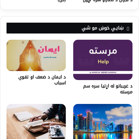
ښايي خوښ مو شي
د ایمان د ضعف او تقوې
اسباب
د غریبانو له اړتیا سره سم
مرسته