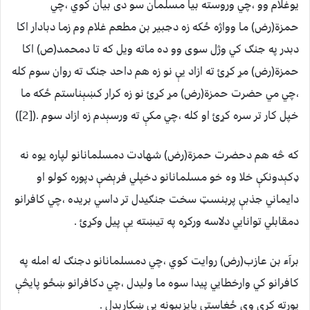
يوغلام وو ،چي وروسته بيا مسلمان سو دى بيان کوي ،چي
حمزة(رض) ما وواژه ځکه زه دجبير بن مطعم غلام وم زما دبادار اکا
دبدر په جنګ کي وژل سوى وو ده ماته ويل که تا دمحمد(ص) اکا
حمزة(رض) مړ کړئ ته ازاد يې نو زه هم داحد جنګ ته روان سوم کله
،چي مي حضرت حمزة(رض) مړ کړئ نو زه کرار کښېناستم ځکه ما
خپل کار تر سره کړئ او کله ،چي مکې ته ورسېدم زه ازاد سوم .([2])
که څه هم دحضرت حمزة(رض) شهادت دمسلمانانو لپاره يوه نه
ډکېدونکې خلا وه خو مسلمانانو دخپلي فرېضې دپوره کولو او
دايماني جذبې پربنسټ سخت جنګيدل تر داسي بريده ،چي کافرانو
دمقابلي توانايي دلاسه ورکړه په تيښته يې پيل وکړئ .
برآء بن عازب(رض) روايت کوي ،چي دمسلمانانو دجنګ له امله په
کافرانو کي وارخطايي پيدا سوه ما وليدل ،چي دکافرانو ښځو پايڅې
پورته کړي وې ځغاستې پايزېبونه يې ښکارېدل .