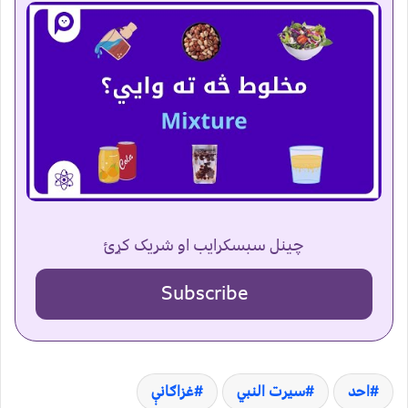
چینل سبسکرایب او شریک کړئ
Subscribe
احد
سیرت النبي
غزاګانې