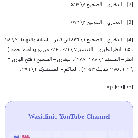
[2] : البخاري – الصحيح ٢\ ٥٨٣
[3] : البخاري – الصحيح ٢\ ٥٧٩
[4] : البخاري – الصحيح ١ \ ٤٢٦ ابن کثير – البداية والنهاية ٢ \ ١١٤
، ١١٥ ، انظر الطبري – التفسير ٧ \ ٢٨١ ، ٢٨٢ من رواية امام احمد (
انظر – المسند ١ \ ٢٨٧ ، ٢٨٨ )، البخاري – الصحيح ( فتح الباري ٦
\ ١٦٢ ، ٣٧٥ حديث ٣٠٤٣ ) ، الحاکم – المستدرک ٢ \ ٢٩٦ .
[irp][irp][irp]
Wasiclinic YouTube Channel