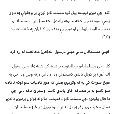
کله ،چي دوى تيښته پيل کړه مسلمانانو توري پر وچلولې په دوى
پسې سوه ددوى څخه مالونه پاتېدل ،ځغستل يې ، مسلمانانو
ددوى مالونه راټولول او دوى يې تعقيبول کافران په ځغاسته وه.
([3])
ځيني مسلمانان مالي ميني درسول الله(ص) مخالفت ته اړه کړه
کله ،چي مسلمانانو برياليتوب تر لاسه کړ، هغه ډله ،چي رسول
الله(ص) پر کوتل باندي کښېنولې وه او دايې ورته ويلي وه ،چي په
هيڅ صورت کي به نه ولاړېږئ يعني که موږ کامياب سو اوکه ناکامه
سو تاسو به پر همدغه ځاى باندي ثابت اوسېږئ، دغه ډلي ،چي
داحال وليدئ ،چي مسلمانانو دغنيمت مالونه ټولول پردوى باندي
دمال محبت زور وکړ يو بل ته يې سره وويل : راځئ مسلمانان