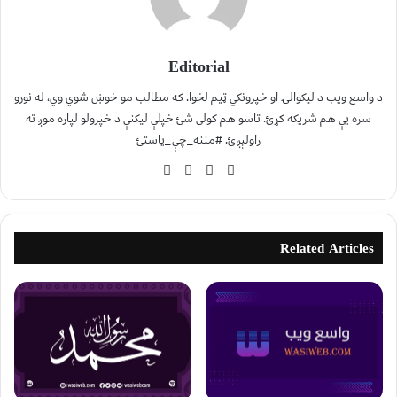
Editorial
د واسع ویب د لیکوالۍ او خپرونکي ټیم لخوا. که مطالب مو خوښ شوي وي، له نورو
سره یې هم شریکه کړئ. تاسو هم کولی شئ خپلې لیکنې د خپرولو لپاره موږ ته
راولېږئ. #مننه_چې_یاستئ
Related Articles