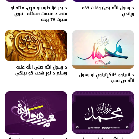
د رسول الله (ص) وفات څخه
د بدر غزا طرفینو مړي، ماته او
وړاندې
فته، د غنیمت مسئله | نبوي
سیرت ۲۷ برخه
د رسول الله صلی الله علیه
وسلم د لوړ همت څو بېلګې
د انبیاوو ځانکړتیاوې او رسول
الله ص نسب