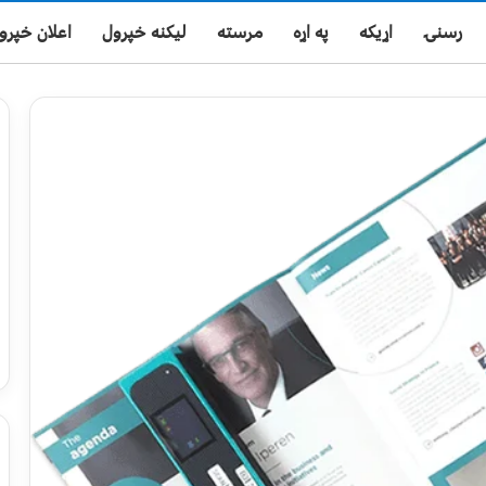
رسنۍ
اړیکه
په اړه
مرسته
لیکنه خپرول
اعلان خپرو