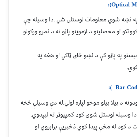
په نښه شوي معلومات لوستلی شي .دا وسيله چې
نکو او محصلينو د ازموينو پاڼو ته د نمرو ورکولو
تو په پاڼو کې د نښو ځای ټاکي او هغه په
کوي.
ونه د بيلا بيلو موخو لپاره لولي.له دې وسيلې څخه
.دا وسيله لوستل شوی کوډ کمپيوټر ته ليږدوي.
D کې د جنس قيمت د کوډ له مخې پيدا کوي ذخيريې برابروي او