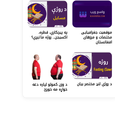
موقعیت جغرافیایی
په پيچکاري، قطره،
مختصات و مرزهای
اکسيجن.. روژه ماتېږي؟
افغانستان
د روژې لنډ مختصر بیان
د وزن کمولو لپاره دغه
خواړه مه خورئ