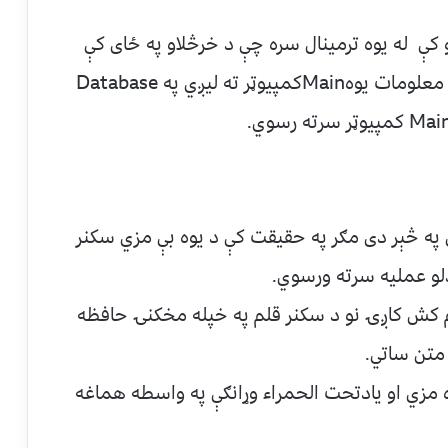
نو کې له يوه ترمينال سره چې د خرڅلاو په ځای کې
ځای لري نښلول کېږي.دا ترمينال Scan شوي معلومات يوهMainکمپيوټر ته ليږي په Database
 په څېر دی مګر په حقيقت کې د يوه بې مزي سکنر
دلو عمليه سرته ورسوي.
م کش کاږۍ نو د سکنر قلم په خپله مخکنۍ حافظه
 متن ساتي.
مزي او يادتحت الحمراء وړانګې په واسطه هماغه