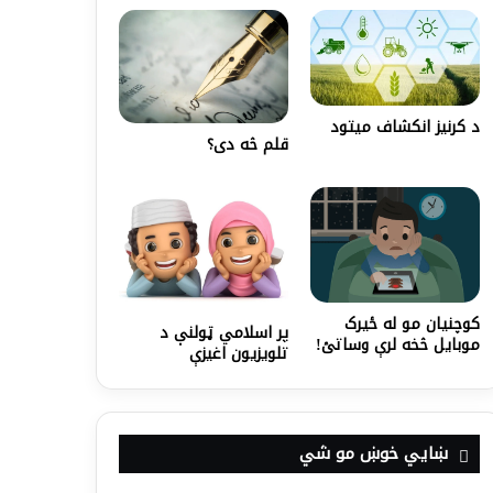
د کرنيز انکشاف ميتود
قلم څه دی؟
کوچنیان مو له ځیرک
پر اسلامي ټولنې د
موبایل څخه لرې وساتئ!
تلويزيون اغيزې
ښايي خوښ مو شي