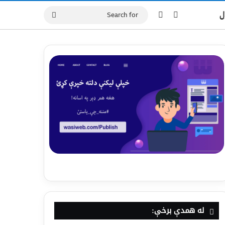
ل
له همدې برخې: