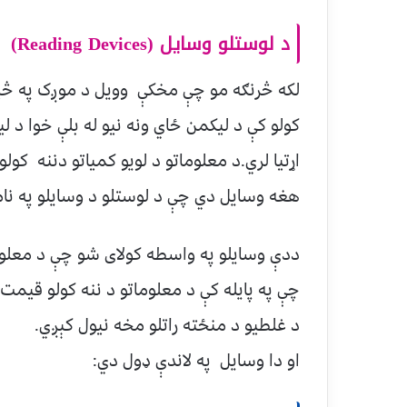
د لوستلو وسايل (Reading Devices)
لکه څرنګه مو چې مخکې وويل د موږک په څير ا
کولو کې د ليکمن ځاي ونه نيو له بلې خوا د 
اړتيا لري.د معلوماتو د لويو کمياتو دننه کو
هغه وسايل دي چې د لوستلو د وسايلو په نام
ددې وسايلو په واسطه کولای شو چې د معلوما
چې په پايله کې د معلوماتو د ننه کولو قيمت 
د غلطيو د منځته راتلو مخه نيول کېږي.
او دا وسايل په لاندې ډول دي: