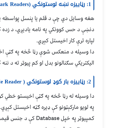
1: رڼاییزه نښه لوستونکي (Optical Mark Readers):
هغه وسايل دي چې د قلم يا پنسل پواسطه 
دنښې د حس کوونکي په نامه ياديږي، د زده کوو
لپاره ترې کار اخيستل کېږي.
دا وسيله د منعکس شوې رڼا څخه په ګټې اخيس
اليکتريکي سګنالونو بدل او کم پيوټر ته د ننه 
2: رڼايیزه بار کوډ لوستونکي ( Bar Code Reader ):
دا وسيله له رڼا څخه په ګټې اخيستو خطي کوډ
په لويو مارکېټونو کې ډيره ګټه اخيستل کېږي
کمپيوټر په خپل atabase