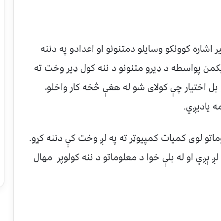
شاره کوونکو وسايلو دمتنونو او اعدادو په دننه
ليکمن پواسطه د ډيرو متنونو د ننه کول ډير وخت ته
لو بل اختيار چې کولای شو له هغې څخه کار واخلو،
ه ياديږي.
تو لوی کميات کمپيوټر ته په لږ وخت کې دننه کړو.
لږ ېږي او له بلې خوا د معلوماتو د ننه کولوپر مهال