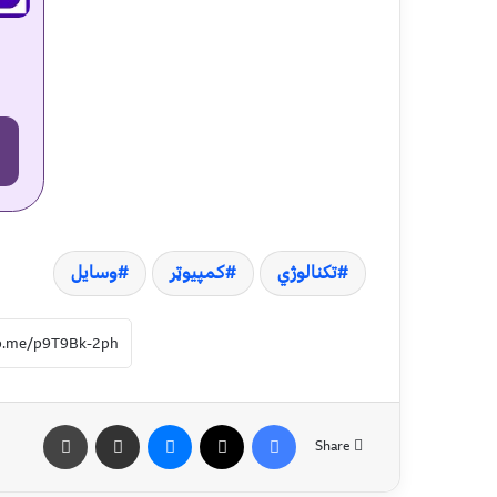
تکنالوژي
کمپیوټر
وسایل
Share