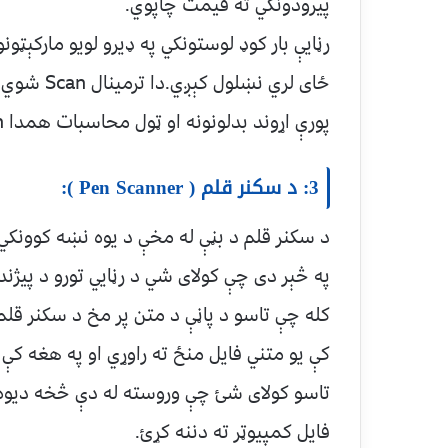
پيرودونکي ته قيمت چاپوي.
رڼايې بار کوډ لوستونکي په ډيرو لويو مارکېټو
پورې اړوند بدلونونه او ټول محاسبات همدا Main کمپيوټر سرته رسوي.
3: د سکنر قلم ( Pen Scanner ):
د سکنر قلم د بڼې له مخې د يوه نښه کوونکي
په څېر دی چې کولای شي د رڼايي تورو د پيژن
کله چې تاسو د پاڼې د متن پر مخ د سکنر قل
کې يو متني فايل منځ ته راوړي او په هغه کې
تاسو کولای شئ چې وروسته له دې څخه ديوه 
فايل کمپيوټر ته دننه کړئ.