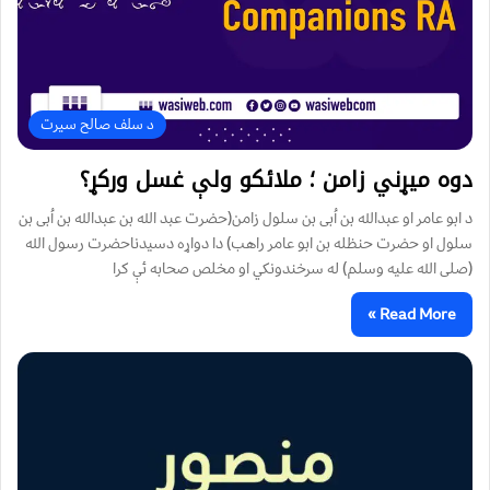
د سلف صالح سیرت
دوه میړني زامن ؛ ملائکو ولې غسل ورکړ؟
د ابو عامر او عبدالله بن اُبی بن سلول زامن(حضرت عبد الله بن عبدالله بن اُبی بن
سلول او حضرت حنظله بن ابو عامر راهب) دا دواړه دسیدناحضرت رسول الله
(صلی الله علیه وسلم) له سرخندونکي او مخلص صحابه ئې کرا
Read More »