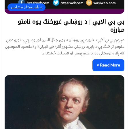
د افغانستان مشاهیر
بي بي الايي | د روښاني غورځنګ یوه نامتو
مبارزه
مېرمن بي بي الايي د بايزيد پير روښان د زوی جلال الدين لور وه، چې د نورو ديني
علومو تر څنگ يې د بايزيد روښان مشهور آثار (خير البيان) او (مقصود المومنين
)له پلاره لوستلي وو. د علم، پوهې او فضیلت څښتنه و
Read More »