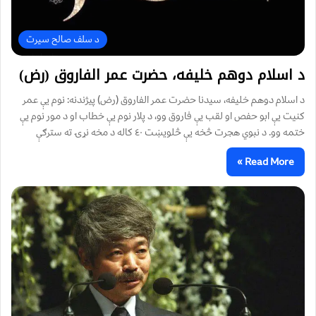
د سلف صالح سیرت
د اسلام دوهم خلیفه، حضرت عمر الفاروق (رض)
د اسلام دوهم خلیفه، سیدنا حضرت عمر الفاروق (رض) پیژندنه: نوم یې عمر
کنیت یې ابو حفص او لقب یې فاروق وو، د پلار نوم یې خطاب او د مور نوم یې
ختمه وو. د نبوي هجرت څخه یې څلویښت ٤٠ کاله د مخه نړۍ ته سترګې
Read More »