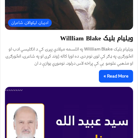
ادیبان، لیکوالان، شاعران
ویلیام بلیک Willliam Blake
ویلیام بلیک Willliam Blake په اتلسمه میلادي پېړۍ کې د انګلیسي ادب او
انځورګرۍ په ډګر کې لوی نوم دی. ده اویا کاله ژوند کړی او په شاعرۍ، انځورګرۍ
او مذهبي علومو یې کې پراخه لاس درلود. نوموړي یوازې د ان
Read More »