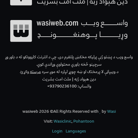
واسع ویب د پښتو ژبې پرلیکه مخکښ پلتفرم دی، چې د انترنت کاروونکو ته د باور وړ
سرچینو څخه باوري محتواوې وړاندې کوي.
د ویبپاڼې لا پرمختګ او ښه چوپړ لپاره له موږ سره
مرسته
وکړئ.
دین هېواد ژبه | ملت امت بشریت
واتساپ: 93790236100+
wasiweb 2026 ©All Rights Reserved with
by
Wasi
Visit:
Wasiclinic
,
Pohantoon
Login
Languages