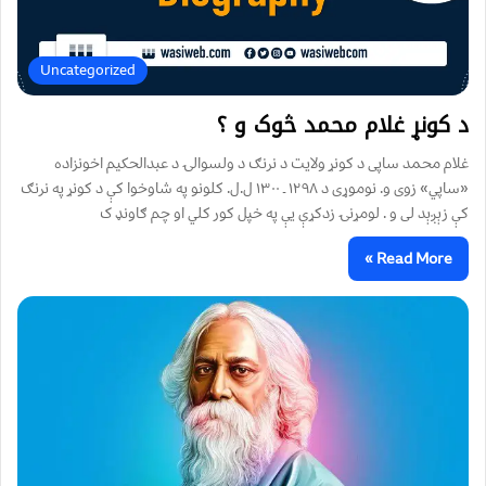
Uncategorized
د کونړ غلام محمد څوک و ؟
غلام محمد ساپی د کونړ ولايت د نرنګ د ولسوالۍ د عبدالحکيم اخونزاده
«ساپي» زوی و. نوموړی د ۱۲۹۸ ـ ۱۳۰۰ ل.ل. کلونو په شاوخوا کې د کونړ په نرنګ
کې زېږېد لی و . لومړنۍ زدکړې يې په خپل کور کلي او چم ګاونډ ک
Read More »