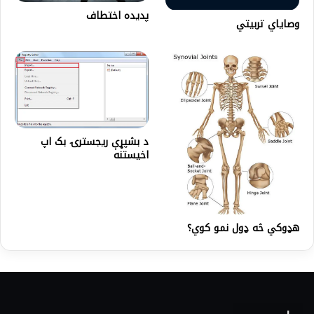
پدیده اختطاف
وصاياي تربيتي
د بشپړې ریجسترۍ بک اپ
اخیستنه
هډوکي څه ډول نمو کوي؟