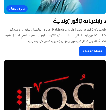
د نړۍ پوهان
د رابندرناته ټاګور ژوندلیک
رابندرناته ټاګور Rabindranath Tagore ؛ د نړۍ ټولمنلى ليکوال او سترګور
شاعر. شاعري او ليکوالي د رابندر راناتهـ ټاګور له لوړ نوم سره داسې اخښل شوې
لکه څنګه چې د ګل د يادون پرمهال زموږ په ذهن کې وږمې په
Read More »