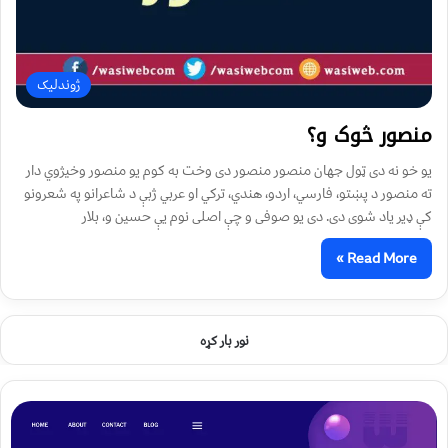
ژوندلیک
منصور څوک و؟
یو خو نه دی ټول جهان منصور منصور دی وخت به کوم یو منصور وخيژوي دار
ته منصور د پښتو، فارسي، اردو، هندي، ترکي او عربي ژبې د شاعرانو په شعرونو
کې ډیر یاد شوی دی. دی یو صوفی و چې اصلی نوم یې حسین و، بلار
Read More »
نور بار کړه