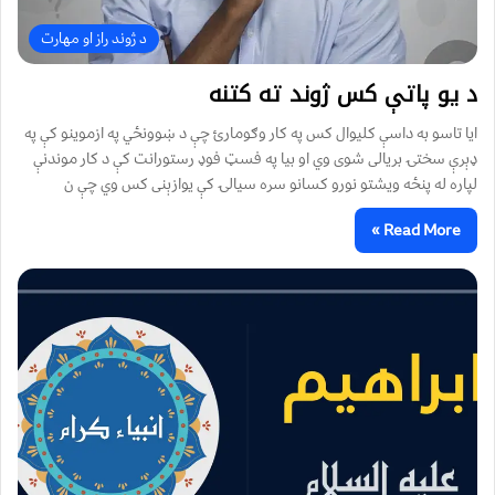
د ژوند راز او مهارت
د یو پاتې کس ژوند ته کتنه
ایا تاسو به داسې کلیوال کس په کار وګومارئ چې د ښوونځي په ازموینو کې په
ډېرې سختۍ بریالی شوی وي او بیا په فسټ فوډ رستورانت کې د کار موندنې
لپاره له پنځه ویشتو نورو کسانو سره سیالۍ کې یوازېنی کس وي چې ن
Read More »