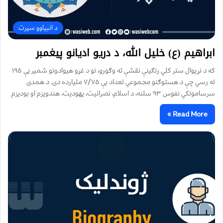
د انبیاوو سیرت
ابراهیم (ع) خلیل الله، د دریو ادیانو پیغمبر
که د نړیوال ستر کلي رنګینې نقشې ته وګورو، نو د غړو هیوادونو شمیر یې ۱۹۵
ته رسي چې د هستوګنو مجموعي تعداد یې ۷/۷۵ ملیارده دی. د همدی
سرسامونکي نفوس ۹۳ سلنه، د اسلام، نصرانیت، یهودیت، هندویزم او بودیزم
Read More »