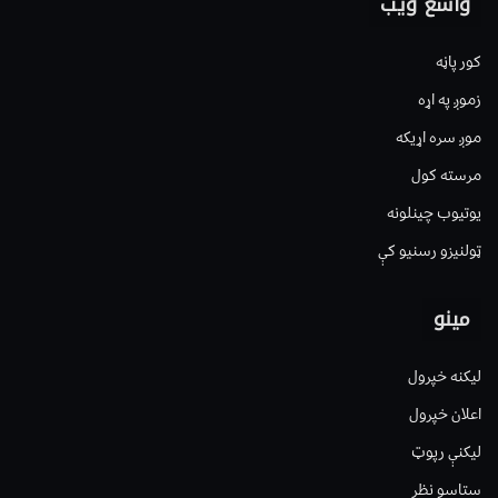
واسع ویب
کور پاڼه
زموږ په اړه
موږ سره اړیکه
مرسته کول
یوتیوب چینلونه
ټولنیزو رسنیو کې
مینو
لیکنه خپرول
اعلان خپرول
لیکنې رپوټ
ستاسو نظر