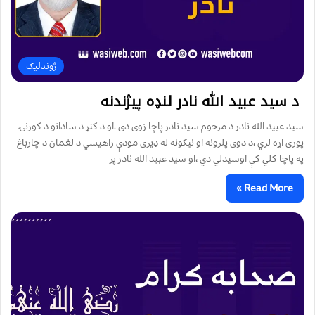
ژوندلیک
د سید عبید الله نادر لنډه پیژندنه
سید عبید الله نادر د مرحوم سید نادر پاچا زوی دی ،او د کنړ د ساداتو د کورنۍ
پوری اړه لري ،د دوی پلرونه او نیکونه له ډیری مودې راهیسي د لغمان د چارباغ
په پاچا کلي کې اوسیدلي دي ،او سید عبید الله نادر پر
Read More »