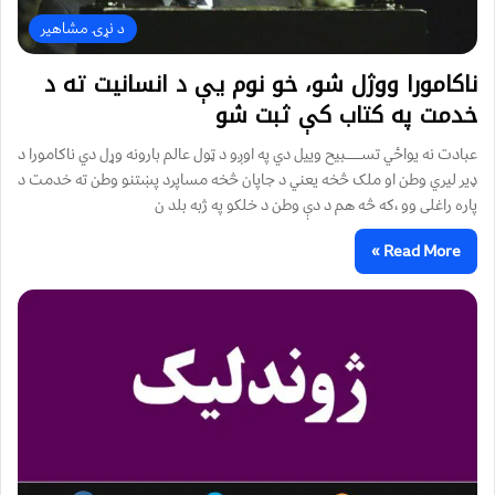
د نړۍ مشاهیر
ناکامورا ووژل شو، خو نوم یې د انسانیت ته د
خدمت په کتاب کې ثبت شو
عبادت نه یواځي تســـــــبیح وییل دي په اوږو د ټول عالم بارونه وړل دي ناکامورا د
ډیر لیري وطن او ملک څخه یعني د جاپان څخه مساپرد پښتنو وطن ته خدمت د
پاره راغلی وو ،که څه هم د دې وطن د خلکو په ژبه بلد ن
Read More »