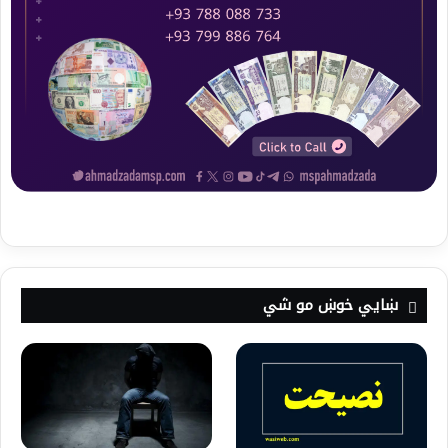
ښايي خوښ مو شي