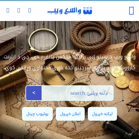
واسع ویب د پښتو ژبې پرلیکه مخکښ پلتفرم دی، چې د انترنت
کاروونکو ته د باور وړ سرچینو څخه باوري محتواوې وړاندې کوي.
>
لیکنه خپرول
اعلان خپرول
یوتیوب چینل