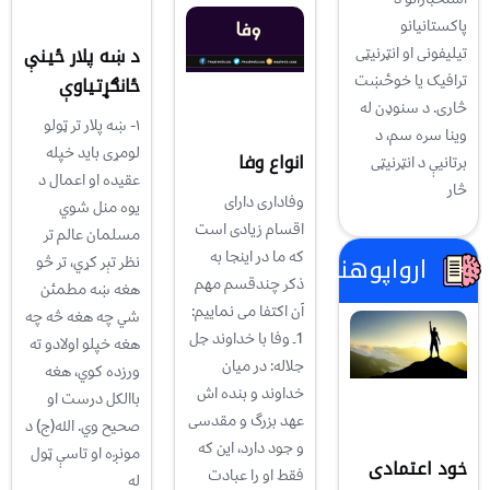
پاکستانیانو
د ښه پلار ځینې
تیلیفونی او انټرنیټی
ترافیک یا خوځښت
ځانګړتیاوې
څاری. د سنوډن له
۱- ښه پلار تر ټولو
وینا سره سم، د
لومړی باید خپله
انواع وفا
برتانیې د انټرنیټی
عقیده او اعمال د
څار
وفاداری دارای
یوه منل شوي
اقسام زیادی است
مسلمان عالم تر
که ما در اینجا به
ارواپوهنه
نظر تېر کړي، تر څو
ذکر چندقسم مهم
هغه ښه مطمىٔن
آن اکتفا می نماییم:
شي چه هغه څه چه
1ـ وفا با خداوند جل
هغه خپلو اولادو ته
جلاله: در ميان
ورزده کوي، هغه
خداوند و بنده اش
باالکل درست او
عهد بزرگ و مقدسی
صحیح وي. الله(ج) د
و جود دارد، اين که
مونږه او تاسې ټول
خود اعتمادی
فقط او را عبادت
له