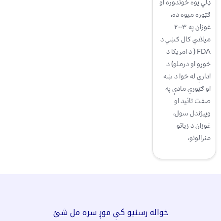
ډلي یوه خوندوره او
ګټوره میوه ده،
غوزان په ۲۰۰۳
میلادي کال کښي د
FDA ( د امریکا د
خوړو او درملو) د
ادارې له خوا د ښه
او ګټوري مادې په
صفت تائید او
وپیژندل سول،
غوزان د زیاتو
منرالونو،
خواله رسنیو کې موږ سره مل شئ