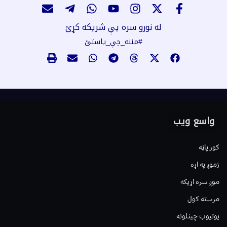
له نورو سره یې شریکه کړئ
#مننه_چې_یاستئ
واسع ویب
کور پاڼه
زموږ په اړه
موږ سره اړیکه
مرسته کول
یوتیوب چینلونه