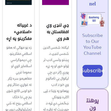
nel
چې لنډۍ وي
د غربپاله
افغانستان به
«اسلامي»
Subscribe
هم وي‎
مفکرينو په اړه
to Our
YouTube
ليکنه: شمس الدين
زه یو مهالې له هغو
Channel
شمس لنډۍ د
اسلامي مفکرينو،
پښتو ولسې ادب تر
چې ديموکراسي
ټولو خوږ او په زړه
اسلامايز کوي او
Subscribe
پورې ژانر دی چې
عموما غربي
ليکوال يې نامالوم
مفاهيمو سره ټکر
وي خو د ادب
نه غواړي، متاثر وم.
پوهانو په وينا د ټپی
خو اوس قانع شوی
اکثره ويونکې
یم چې دا خلک
پوهنت
ښځمنې دي ټپه د
اسلامي روح نه شي
ون
جوړښت له نظره له
تمثيلولولای، دوی يو