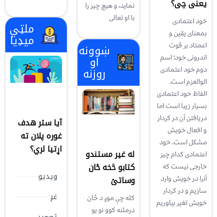
یعنی چی؟
نمايد، و هيچ چيز را
با او تعالی
خود اعتمادی
ملټي
بمعنای یقین و
میډیا
اعمتاد بر قوت
ښوونه
اندرونی خود؛ اسم
او
روزنه
دوم خود اعتمادی
الوالعزم است.
الفاظ خود اعتمادی
بسیار زیبا است اما
دریافتن آن در کردار
آیا ستر هدف
و افعال خویش
غوره پلان ته
مشکل است. خود
اړتیا لري؟
له غیر مستندو
اعتمادی کدام چیز
کتابو څخه ځان
خارجی نیست که
ویدیو
وساتئ
آنرا در خویش وارد
سازیم و در کردار
غږ
کله چې موږ د ځان
خویش تغیر بیاوریم
درملنه کوو نو یو
تصویر