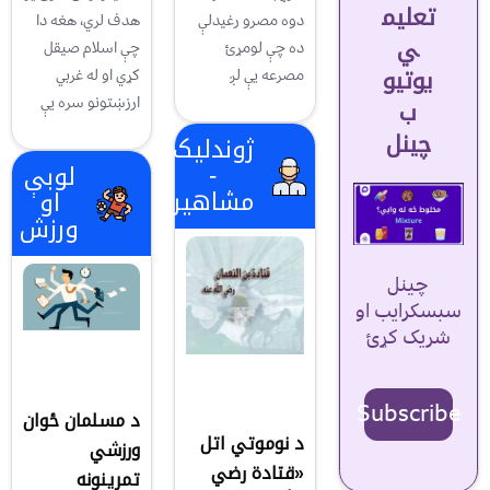
تعلیم
دوه مصرو رغيدلې
هدف لري، هغه دا
ي
ده چې لومړئ
چې اسلام صیقل
یوتیو
مصرعه یې لږ
کړي او له غربي
ارزښتونو سره يې
ب
چینل
ژوندلیک
-
لوبې
مشاهیر
او
ورزش
چینل
سبسکرایب او
شریک کړئ
Subscribe
د مسلمان ځوان
د نوموتي اتل
ورزشي
«قتادة رضي
تمرينونه