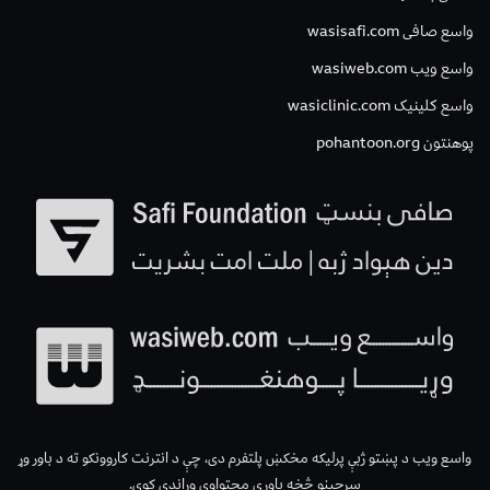
واسع صافی wasisafi.com
واسع ویب wasiweb.com
واسع کلینیک wasiclinic.com
پوهنتون pohantoon.org
واسع ویب د پښتو ژبې پرلیکه مخکښ پلتفرم دی، چې د انترنت کاروونکو ته د باور وړ
سرچینو څخه باوري محتواوې وړاندې کوي.