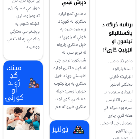
یې کړې، کاغ ـ کاغ
دېرش نښې
موټر مې د سړک ژۍ
د مادي تمو لپاره
ته ودراوه، ترې
ملګرتیا نه کوي؛ د
کښته شوم، په
برتانیه څرنګه د
زړه هره خبره په
وېښتو مې سترګې
پاکستانیانو
خولې نه راوړي؛ د
ولګېدې، په لغت مې
تیلفون او
خپل ملګري رازونه
ووهل، د
انټرنیټ څاری؟!
له نورو سره نه
شریکوي؛ تر دې چې
د امریکا د ملی
مینه،
له خپل ملګري اجازه
استخباراتو د
ګډ
اخیستي وي؛ د خپل
انټرنیټ څارنې
ژوند
ملګري په بریالیتوب
مخکنی انجنیر
او
خوښ اوسي؛ خپله
ایډوارډ سنوډن بی
کورنۍ
هم خبرې کوي او د
بی سی انګلیسی
ملګري خبرو ته هم
سره یوه مرکه کې
هغه لارې چارې
ښودلی چې له مخې
ټولنیز
یې برتانوی
استخباراتو د