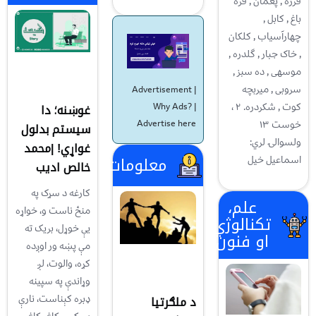
فرزه , پغمان , قره
باغ , کابل ,
چهارآسیاب , کلکان
, خاک جبار , گلدره ,
موسهی , ده سبز ,
سروبی , میربچه
Advertisement |
کوت , شکردره. ۲ ،
غوښنه؛ دا
Why Ads?
|
خوست ۱۳
Advertise here
سیستم بدلول
ولسوالۍ لري:
غواړي! |محمد
معلومات
اسماعیل خیل
خالص ادیب
کارغه د سړک په
علم،
منځ ناست و، خواړه
تکنالوژي
یې خوړل، بریک ته
او فنون
مې پښه ور اوږده
کړه، والوت، لږ
وړاندې په سپینه
ډبره کېناست، نارې
د ملګرتیا