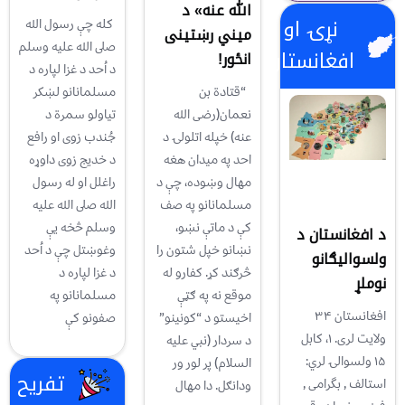
الله عنه» د
نړۍ او
کله چې رسول الله
میني رښتینی
صلى الله عليه وسلم
افغانستان
انځور!
د اُحد د غزا لپاره د
مسلمانانو لښکر
“قتادة بن
تياولو سمرة د
نعمان(رضی الله
جُندب زوى او رافع
عنه) خپله اتلولۍ د
د خديج زوى داوړه
احد په میدان هغه
راغلل او له رسول
مهال وښوده، چې د
الله صلى الله عليه
مسلمانانو په صف
وسلم څخه يې
کې د ماتې نښو،
د افغانستان د
وغوښتل چې د اُحد
نښانو خپل شتون را
ولسوالیګانو
د غزا لپاره د
څرګند کړ. کفارو له
نوملړ
مسلمانانو په
موقع نه په ګټې
افغانستان ۳۴
صفونو کې
اخیستو د “کونینو”
ولایت لری. ۱، کابل
د سردار (نبي علیه
۱۵ ولسوالۍ لري:
السلام) پر لور ور
تفریح
استالف , بگرامی ,
ودانګل. دا مهال