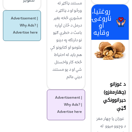
مستند ډاکټر ته
روغتیا،
ورځو او د ډاکټر د
ناروغۍ
مشورې څخه بغیر
Advertisement |
او
درمل د ځان لپاره
Why Ads?
|
وقایه
باعث د خطرې ګڼو
Advertise here
نو دارنګه په دینو
علومو او کتابونو کې
هم باید له احتیاط
څخه کار واخستل
شي او د یو مستند
دیني عالم
د غوزانو
(چهارمغزو)
Advertisement |
حیرانوونکي
Why Ads?
|
ګټې
Advertise here
غوزان یا چهار مغز
د وچوو میوو له