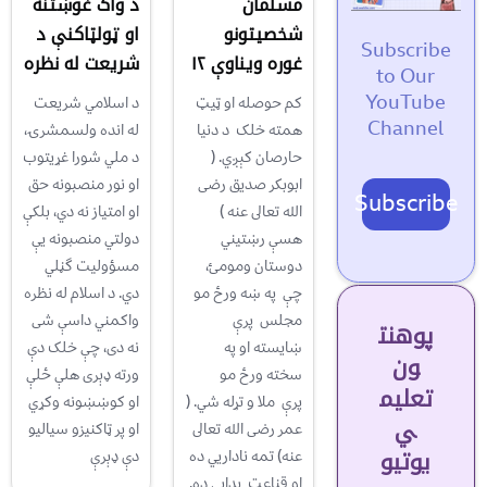
مسلمان
د واک غوښتنه
شخصیتونو
او ټولټاکنې د
Subscribe
غوره ویناوې ۱۲
شریعت له نظره
to Our
YouTube
کم حوصله او ټيټ
د اسلامي شریعت
Channel
همته خلک د دنيا
له انده ولسمشرۍ،
حارصان کېږي. (
د ملي شورا غړیتوب
ابوبکر صديق رضى
او نور منصبونه حق
Subscribe
الله تعالى عنه )
او امتیاز نه دي، بلکې
هسې رښتيني
دولتي منصبونه یې
دوستان ومومئ،
مسؤولیت گڼلي
چې په ښه ورځ مو
دي. د اسلام له نظره
مجلس پرې
واکمني داسې شی
پوهنت
ښايسته او په
نه دی، چې خلک دې
ون
سخته ورځ مو
ورته ډېری هلې ځلې
تعلیم
پرې ملا و تړله شي. (
او کوښښونه وکړي
ي
عمر رضى الله تعالى
او پر ټاکنیزو سیالیو
یوتیو
عنه) تمه ناداريي ده
دې ډېرې
او قناعت بډايي ده.