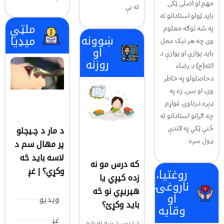
مهم او اصلی ټکی
ته بې
باید ټولو استادانو ته
ملټي
په شه توګه معلوم
ښوونه
میډیا
وی چه هر نېک عمل
او
باید یوازې او یوازې د
روزنه
الله(ج) د رضاء
دحاصلولو په خاطر
وی، او بس. زه په
ډېره درناوۍ غواړم
چه ګرانو استادانو ته
ځنې ټکي په لاندې
د مار د چـیچلو
ډول سره
پر مهال سم د
لاسه باید څه
که درس مو نه
وکړي؟ | غږ
روغتیا،
زده کیږي یا
ناروغۍ
هیریږي نو څه
او
ویدیو
باید وکړئ؟
وقایه
غږ
د درس د ښه نه زده