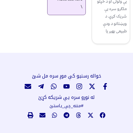
یې ولولۍ او د خپلو
\
ملګرو سره یې
شریک کړي. د
ویښتانو د ودې
طبیعی بهیر یا
خواله رسنیو کې موږ سره مل شئ
له نورو سره یې شریکه کړئ
#مننه_چې_یاستئ