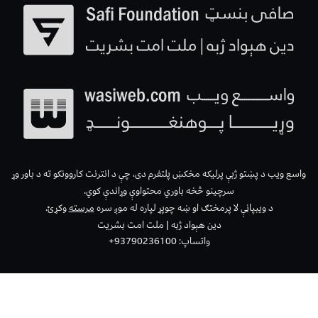
واسع ویب د پښتو ژبې پرلیکه مخکښ پلتفرم دی، چې د انترنت کاروونکو ته د باور وړ
سرچینو څخه باوري محتواوې وړاندې کوي.
د ویبپاڼې لا پرمختګ او ښه چوپړ لپاره له موږ سره
مرسته
وکړئ.
دین هېواد ژبه | ملت امت بشریت
واتساپ: 93790236100+
wasiweb 2026 ©All Rights Reserved with
by
Wasi