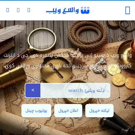
واسع ویب د پښتو ژبې پرلیکه مخکښ پلتفرم دی، چې د انترنت
کاروونکو ته د باور وړ سرچینو څخه باوري محتواوې وړاندې کوي.
>
لیکنه خپرول
اعلان خپرول
یوتیوب چینل