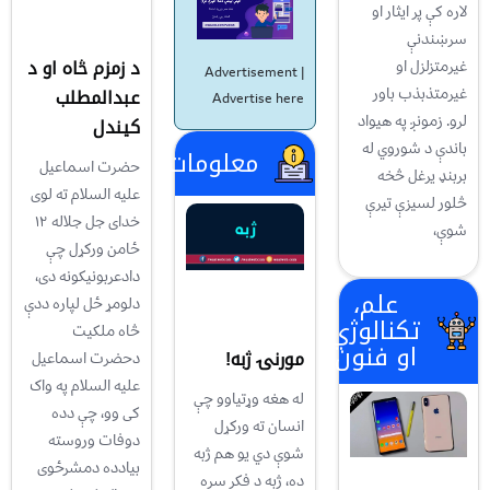
لاره کې پر ايثار او
سرښندنې
د زمزم څاه او د
غيرمتزلزل او
Advertisement |
غيرمتذبذب باور
عبدالمطلب
Advertise here
لرو. زمونږ په هیواد
کيندل
باندې د شوروي له
معلومات
حضرت اسماعیل
بربنډ يرغل څخه
علیه السلام ته لوی
څلور لسیزې تیرې
خدای جل جلاله ۱۲
شوې،
ځامن ورکړل چې
دادعربونیکونه دی،
علم،
دلومړ ځل لپاره ددې
تکنالوژي
څاه ملکیت
او فنون
مورنۍ ژبه!
دحضرت اسماعیل
علیه السلام په واک
له هغه وړتیاوو چې
کی وو، چې دده
انسان ته ورکړل
دوفات وروسته
شوې دي یو هم ژبه
بیادده دمشرځوی
ده، ژبه د فکر سره