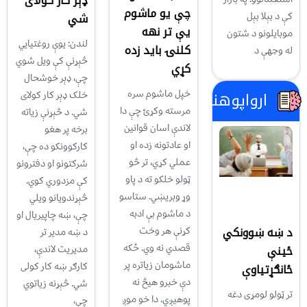
ډېر کار کولای
چې يو ماشوم
کې د بېلا بېل
شي
يې تر نهه
موبايلونو د شتون
لندن: يوې روغتيايي
کلنۍ بايد زده
له وجهې د
څېړنې کې ويل شوي
کړي
چې، ډېر خوشحال
خپل ماشوم سره
ارواپوهنه
خلک ډېر کار کولای
مرسته وکړئ چې دا
شي. د څېړنې زياته
لاندې اسان قوانین
برخه پر هغو
او عادتونه زده او
کارکوونکو ده چې،
عملي کړي، تر څو
شرکتونو او دفترونو
ټولو خلکو ته د پاو
کې مزدوري کوي.
وړ وبریښي. ستاسو
څېړندويانو ويلي
د ماشوم بې ادبه
چې، ښه چاپيريال او
د ښه ښوونکي
کړنې هر وخت
د ښه مدير تر
قصدي نه وي. ځکه
ځینې
مديريت لاندې،
ماشومان زیاتره پر
کارګر ښه کار کولی
ځانګړتیاوې
دې خبرو هیڅ نه
شي. څېړنه زياتوي
تر ټولو لومړی دغه
پوهیږي. دا خو موږ
چې،