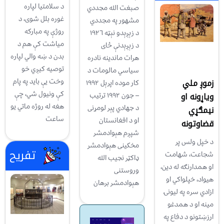
د سلامتیا لپاره
صبغت الله مجددي
غوره بلل شوی، د
مشهور په مجددي
روژې په مبارکه
د زېږېدو نېټه ١٩٢٦
میاشت کې هم د
د زېږېدنې ځای
بدن د ښه والي لپاره
هرات ماندينه نادره
توصیه کیږي خو
سياسي مالومات د
زموږ ملي
وخت يې باید په پام
کار موده اپرېل ١٩٩٢
کې ونیول شي، چې
ویاړونه او
– جون ١٩٩٢ ترتيب
هغه له روژه ماتي یو
د جهادي پېر لومړنی
نیمګړي
ساعت
او د افغانستان
قضاوتونه
شپږم هېوادمشر
د خپل ولس پر
مخکينی هېوادمشر
تفریح
شجاعت، شهامت
ډاکټر نجيب الله
او همدارنګه له دين،
وروستنی
هيواد، خپلواکي او
هېوادمشر برهان
ازادي سره په ليونۍ
مينه او د همدغو
ارزښتونو د دفاع په