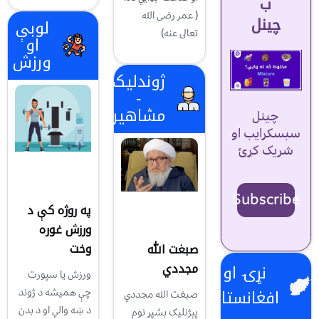
ب
( عمر رضى الله
چینل
لوبې
تعالى عنه)
او
ورزش
ژوندلیک
-
مشاهیر
چینل
سبسکرایب او
شریک کړئ
Subscribe
په روژه کې د
ورزش غوره
وخت
صبغت الله
مجددي
نړۍ او
ورزش یا سپورت
افغانستان
چې همیشه د ژوند
صبغت الله مجددي
د ښه والي او د بدن
پېژنليک بشپړ نوم