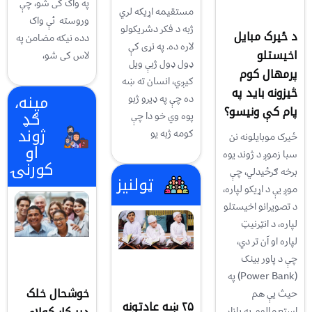
په واک کی شو، چې
مستقیمه اړیکه لري
وروسته ئې واک
ژبه د فکر دشریکولو
د ځیرک مبایل
دده نیکه مضامن په
لاره ده. په نړی کې
اخیستلو
لاس کی شو،
ډول ډول ژبې ویل
پرمهال کوم
کیږي، انسان ته ښه
څیزونه باید په
مینه،
ده چې په ډيرو ژبو
پام کې ونیسو؟
ګډ
پوه وي خو دا چې
ژوند
کومه ژبه یو
ځیرک موبايلونه نن
او
سبا زموږ د ژوند يوه
کورنۍ
برخه ګرځيدلي، چې
ټولنیز
موږ يې د اړيکو لپاره،
د تصويرانو اخيستلو
لپاره، د انټرنيټ
لپاره او آن تر دي،
چې د پاور بينک
(Power Bank) په
خوشحال خلک
حيث يې هم
۲۵ ښه عادتونه
استعمالوو. په بازار