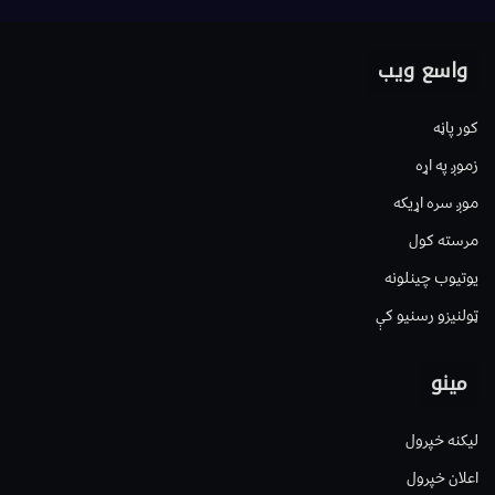
واسع ویب
کور پاڼه
زموږ په اړه
موږ سره اړیکه
مرسته کول
یوتیوب چینلونه
ټولنیزو رسنیو کې
مینو
لیکنه خپرول
اعلان خپرول