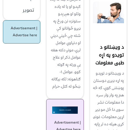
کېدو او يا له ياده
تصویر
وتلو او هېرېدو
ستونزه نن ورځ په
ډيرو ځوانانو کې
Advertisement |
شته چې ځیني دیني
Advertise here
او دنیاوي عوامل
د ویښتانو د
لري، مونږ دلته هغه
تویدو په اړه
عوامل ذکر او علاج
طبی معلومات
یې ورته په ګوته
کوو. عوامل ۱-
د ویښتانو د تویدو
ګناهونه: لکه بيګانه
په اړه ډیری دوستان
ښځو ته کتل، حرام
پوښتنی کوي، که څه
هم په وار وار سره
دا معلومات نشر
سوی دا ځل مو ډیر
اړین معلومات غونډ
Advertisement |
کړی هیله ده تر پایه
Advertise here