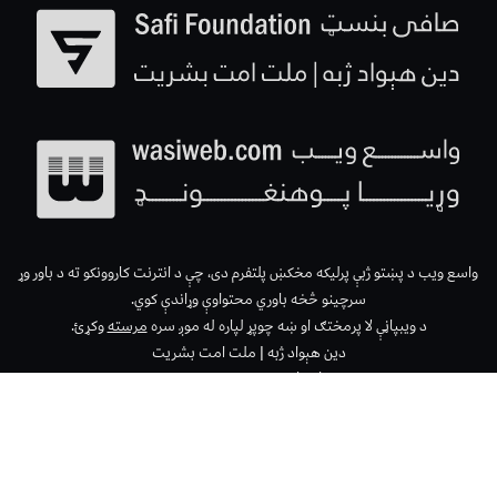
واسع ویب د پښتو ژبې پرلیکه مخکښ پلتفرم دی، چې د انترنت کاروونکو ته د باور وړ
سرچینو څخه باوري محتواوې وړاندې کوي.
د ویبپاڼې لا پرمختګ او ښه چوپړ لپاره له موږ سره
مرسته
وکړئ.
دین هېواد ژبه | ملت امت بشریت
واتساپ: 93790236100+
wasiweb 2026 ©All Rights Reserved with
by
Wasi