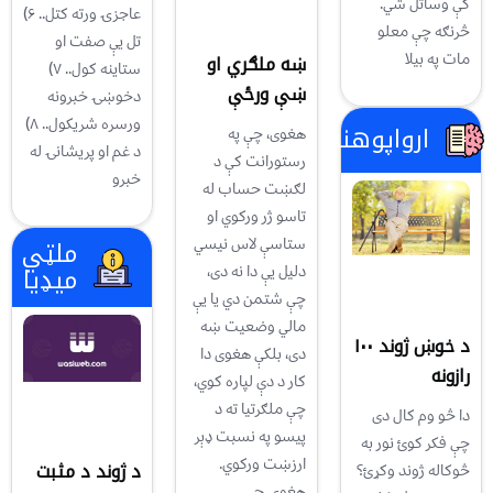
کې وساتل شي.
عاجزۍ ورته کتل.. ۶)
څرنګه چې معلو
تل یې صفت او
مات په بيلا
ښه ملګري او
ستاینه کول.. ۷)
ښې ورځې
دخوښۍ خبرونه
ورسره شريکول.. ۸)
ارواپوهنه
هغوی، چې په
د غم او پريشانۍ له
رستورانت کې د
خبرو
لګښت حساب له
تاسو ژر ورکوي او
ستاسې لاس نیسي
ملټي
میډیا
دلیل یې دا نه دی،
چې شتمن دي یا یې
مالي وضعیت ښه
د خوښ ژوند ۱۰۰
دی، بلکې هغوی دا
رازونه
کار د دې لپاره کوي،
چې ملګرتیا ته د
دا څو وم کال دی
پیسو په نسبت ډېر
چې فکر کوئ نور به
ارزښت ورکوي.
د ژوند د مثبت
څوکاله ژوند وکړئ؟
هغوۍ چې