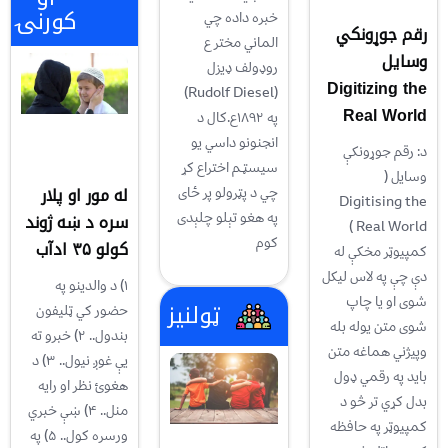
کورنۍ
خبره داده چي
رقم جوړونکي
الماني مخترع
وسایل
روډولف ډيزل
Digitizing the
(Rudolf Diesel)
Real World
په ۱۸۹۲ع.كال د
انجنونو داسي يو
د: رقم جوړونکې
سيسټـم اختراع كړ
وسايل (
له مور او پلار
چي د پټرولو پر ځاى
Digitising the
په هغو تېلو چلېدى
سره د ښه ژوند
Real World )
كوم
کولو ۳۵ ادآب
کمپيوټر مخکې له
دې چې په لاس ليکل
۱) د والدينو په
شوی او يا چاپ
ټولنیز
حضور کي ټليفون
شوی متن يوله بله
بندول.. ۲) خبرو ته
وپيژني هماغه متن
یې غوږ نيول.. ۳) د
بايد په رقمي ډول
هغوئ نظر او رایه
بدل کړي تر څو د
منل.. ۴) ښې خبري
کمپيوټر په حافظه
ورسره کول.. ۵) په