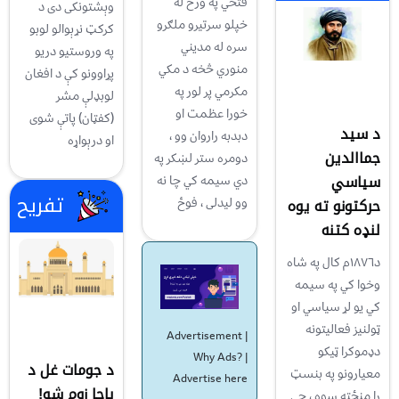
فتحي په ورځ له
وېشتونكى دى د
خپلو سرتیرو ملګرو
كركټ نړېوالو لوبو
سره له مدیني
په وروستيو دريو
منوري څخه د مکي
پړاوونو كې د افغان
مکرمي پر لور په
لوبډلې مشر
خورا عظمت او
(كفټان) پاتې شوى
د سيد
دبدبه راروان وو ،
او درېواړه
جماالدين
دومره ستر لښکر په
سياسي
دي سیمه کي چا نه
تفریح
حرکتونو ته يوه
وو لیدلی ، فوځ
لنډه کتنه
د١٨٧٦م کال په شاه
وخوا کي په سيمه
کي يو لړ سياسي او
ټولنيز فعاليتونه
Advertisement |
دډموکرا ټيکو
Why Ads?
|
د جومات غل د
معيارونو په بنسټ
Advertise here
پاچا زوم شو!
را منځته سوه ، چي