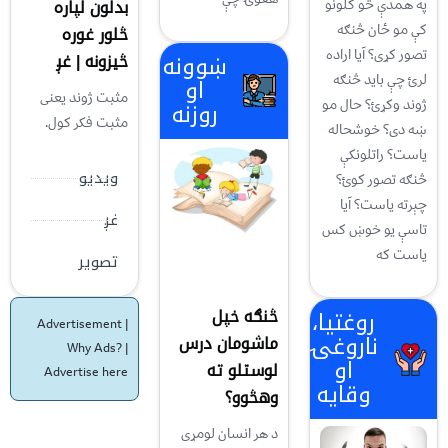
بدلون لپاره
په همدې څو کلونو
کې مو ځان څنګه
څلور غوره
تصور کړی؟ آيا اراده
ښوونه
څيزونه | غږ
لرئ چې بايد څنګه
او
مثبت ژوند یعنی
ژوند وکړئ؟ حال مو
روزنه
مثبت فکر کول.
ښه دی؟ خوشحاله
ياست؟ راتلونکې
ویدیو
څنګه تصور کوئ؟
چېرته ياست؟ آيا
غږ
تاسې يو خوښ کس
ياست که
تصویر
څنګه خپل
روغتیا،
Advertisement |
ناروغۍ
ماشومان درس
Why Ads?
|
او
لوستلو ته
Advertise here
وقایه
وهڅوو؟
د هر انسان لومړى