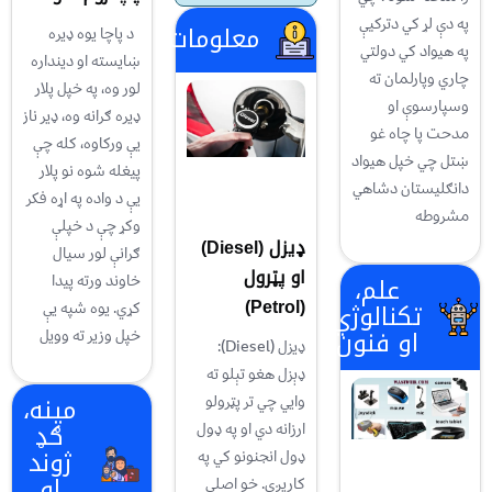
په دې لړ کي دترکيې
معلومات
د پاچا یوه ډیره
په هيواد کي دولتي
ښایسته او دینداره
چاري وپارلمان ته
لور وه، په خپل پلار
وسپارسوې او
ډیره ګرانه وه، ډیر ناز
مدحت پا چاه غو
یې ورکاوه، کله چې
ښتل چي خپل هيواد
پیغله شوه نو پلار
دانګليستان دشاهي
یې د واده په اړه فکر
مشروطه
وکړ چې د خپلې
ډيزل (Diesel)
ګرانې لور سیال
او پټرول
علم،
خاوند ورته پیدا
(Petrol)
تکنالوژي
کړي. یوه شپه یې
او فنون
خپل وزیر ته وویل
ډيزل (Diesel):
ډېزل هغو تېلو ته
مینه،
وايي چي تر پټرولو
ګډ
ارزانه دي او په ډول
ژوند
ډول انجنونو كي په
او
كاريږي. خو اصلي