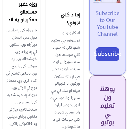
روژه دغير
مسلمانو
Subscribe
زما د کلي
مفکرينو په اند
to Our
نجونې!
YouTube
په روژه کی په طبعی
له کارونو او
Channel
ډول سره انسان
درسونو، چې ستړی
ډیرآرام وی، سکون
شم، کلي ته ځم. د
ئې په برخه وی،
Subscribe
کلي موسم، هوا،
خوشحاله وی، په
سمسوروالی او د
هرشی کی واضح
سیند د اوبو نغمې
وی، دماغی تشنج ئې
مې زړه ته سکون
کډه کړی وي، ددماغ
ورکوي. د کلیوالو
پوهنت
بوج ئې الوتی وی،
مینه او سادګي مې
دژوند په هره شعبه
ون
ستړیا او اندیښنې د
کی انسان بری
تعلیم
لنډې مودې لپاره
مندښکاری، روژاتی
ي
رانه هیرې کړي. د
دتخیل پرځای دیقین
کلي جومات کې د
یوتیو
په ځانګوکی زانګی،
ماشومانو د