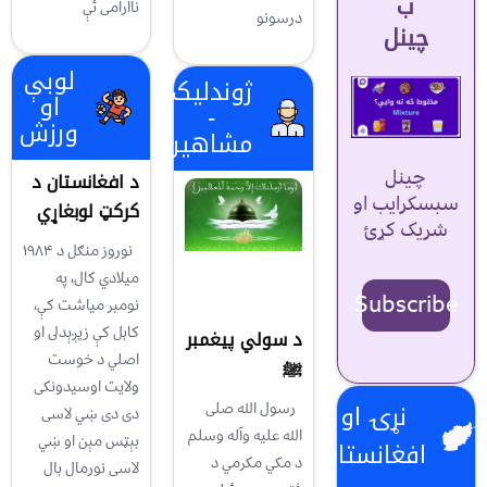
ب
ناارامی ئې
درسونو
چینل
لوبې
ژوندلیک
او
-
ورزش
مشاهیر
چینل
د افغانستان د
سبسکرایب او
کرکټ لوبغاړي
شریک کړئ
نوروز منګل د ۱۹۸۴
ميلادي كال، په
Subscribe
نومبر مياشت كې،
كابل كې زيږېدلى او
د سولي پيغمبر
اصلي د خوست
ﷺ
ولايت اوسيدونكى
نړۍ او
رسول الله صلی
دى دى ښي لاسى
الله علیه وآله وسلم
بېټس مېن او ښي
افغانستان
د مکي مکرمي د
لاسى نورمال بال