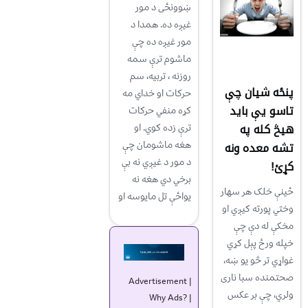
ښوونځى د مور
غيږه ده. همدا د
مور غيږه ده چې
ماشوم ترې سمه
روزنه ، تربيه، سم
پنځه شیان چې
حرکات او خداي مه
تاسو یې باید
کړه منفي حرکات
هیڅ کله په
ترې زده کوي. او
هغه ماشومان چې
تشه معده ونه
د مور د غيږي نه بې
کړئ!
برخي دي هغه نه
ځینې خلک هر سهار
يواځې تل مايوسه او
وختي پورته کیږي او
مخکې له دې چې
خپله ورځ پېل کړي
غواړي تر څو یو ښه،
صحتمنده سبا ناری
Advertisement |
ولري، چې بر عکس
Why Ads?
|