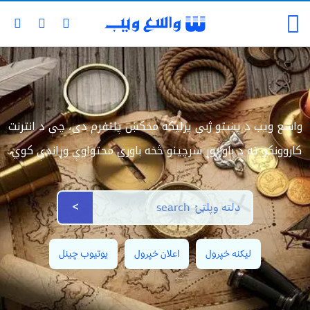
واسع ویب د پښتو ژبې پرلیکه مخکښ پلتفرم دی، چې د انترنت
کاروونکو ته د باور وړ سرچینو څخه باوري محتواوې وړاندې کوي.
>
لیکنه خپرول
اعلان خپرول
یوتیوب چینل