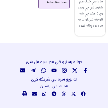
بیا داسې خلک هم
Advertise here
شتون لري چې ویده
وي تر هغو چې ښه
ناوخته شي او بیا په
بیړه یوه پیاله قهوه
خواله رسنیو کې موږ سره مل شئ
له نورو سره یې شریکه کړئ
#مننه_چې_یاستئ