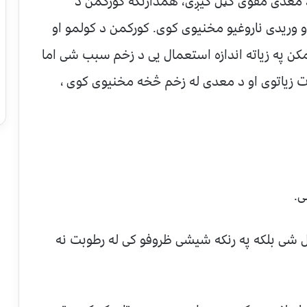
د معدی مقوی ګڼل کیږی، همدارنګه کورکمن د
و وریدی ناروغیو مخنیوی کوی. کورکمن د کولمو او
کن په زیاته اندازه استعمال یی د زخم سبب شی اما
ت زیاتوی او د معدی له زخم څخه مخنیوی کوی ،
تل شی بلکه په رنکه شیشی ظروفو کی له رطوبت نه