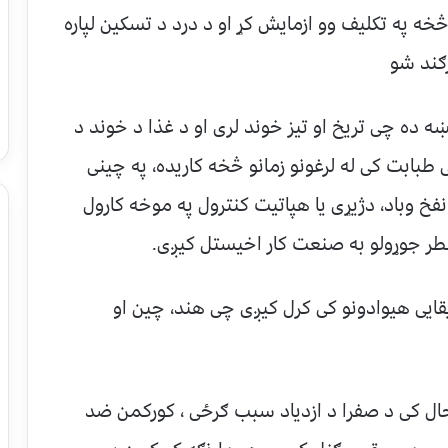
ه په تکلیف وو ازمایش کړ او د درد د تسکین لپاره
ګند شو
ه ده چی تریخ او تیز خوند لری او د غذا د خوند د
طبابت کی له لرغونو زمانو څخه کاریده، په چینی
نفخ وباد، دژیړی یا هپاتیت کنترول په موخه کارول
طر جوړولو به صنعت کار اخیستل کیږی.
یقایی هیوادونو کی کرل کیږی چی هند، چین او
ل کی د صفرا د ازدیاد سبب ګرځی ، کورکمن ضد