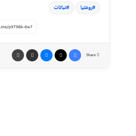
روغتیا
نباتات
Share