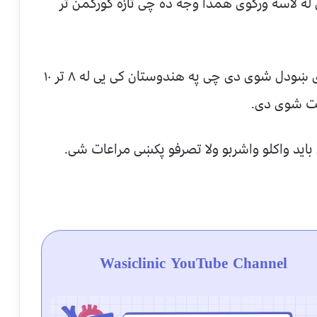
ه لاسه ورکوی همدا وجه ده چی تازه کورکمن تر
۴ ورځنی مصرف د لویانو لپاره تر ۳ ګرامو پوری ښودل شوی دی چی په هندوستان کی یی له ۸ تر ۱۰
بت شوی دی.
باید واکلو واشربو ولا تصرفو پکښی مراعات شی.
Wasiclinic YouTube Channel