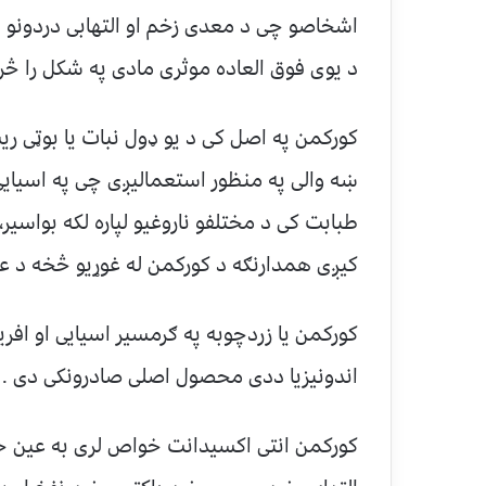
اشخاصو چی د معدی زخم او التهابی دردونو څخ
د یوی فوق العاده موثری مادی په شکل را څر
کورکمن په اصل کی د یو ډول نبات یا بوټی ریښ
ښه والی په منظور استعمالیږی چی په اسیایی 
طبابت کی د مختلفو ناروغیو لپاره لکه بواسیر،
کیږی همدارنګه د کورکمن له غوړیو څخه د ع
کورکمن یا زردچوبه په ګرمسیر اسیایی او افر
اندونیزیا ددی محصول اصلی صادرونکی دی .
کورکمن انتی اکسیدانت خواص لری به عین حا