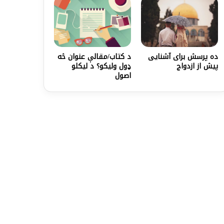
ده پرسش برای آشنایی
د کتاب/مقالې عنوان څه
پیش از ازدواج
ډول ولیکو؟ د ليکلو
اصول