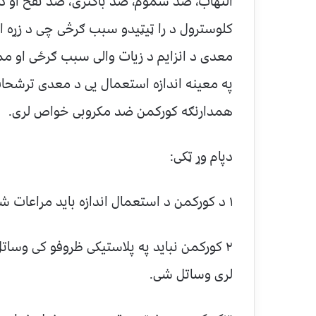
التهاب، ضد سموم، ضد باکتری، ضد نفخ او 
کلوسترول د را ټیټیدو سبب ګرڅی چی د زړه ا
معدی د انزایم د زیات والی سبب ګرځی او مم
په معینه اندازه استعمال یی د معدی ترشحا
همدارنګه کورکمن ضد مکروبی خواص لری.
دپام وړ ټکی:
۱ د کورکمن د استعمال اندازه باید مراعات شی.
۲ کورکمن نباید په پلاستیکی ظروفو کی وسا
لری وساتل شی.