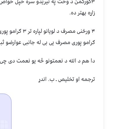
۳کورکمن د وخت په تیریدو سره خپل خواص ل
زاړه بهتر ده.
ګرامو پوری مصرف یی بی له جانبی عوارضو ث
دا هم د الله د نعمتونو څه یو نعمت دی چی 
ترجمه او تخلیص ـ ب. اندړ