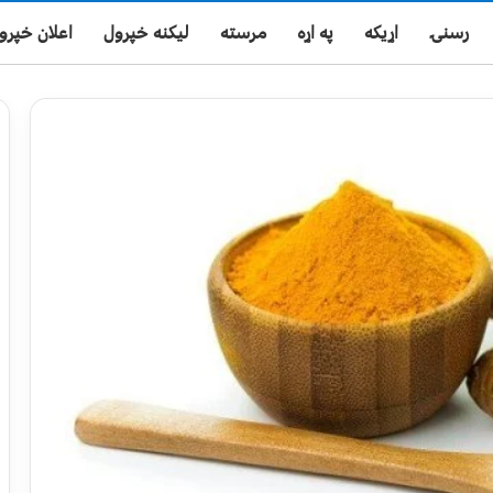
رسنۍ
اړیکه
په اړه
مرسته
لیکنه خپرول
اعلان خپرو