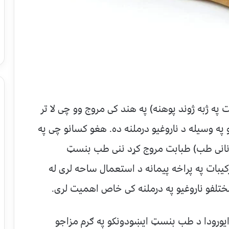
ریت په ژبه ژوند پوهنه) په هند کی مروج وو چی لا تر
په وسیله د ناروغیو درملنه ده. هغو کسانو چی په
ونانی طب) طبابت مروج کړد ننی طب بنسټ
ات په پراخه پیمانه د استعمال ساحه لری له
لفو ناروغیو په درملنه کی خاص اهمیت لری.
یورودا د طب بنسټ ایښودونکو په ګرم مزاجو