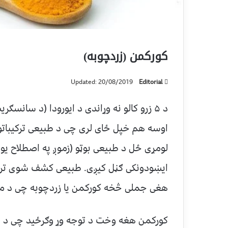
کورکمن (زردچوبه)
Updated: 20/08/2019
Editorial
د ۵ زرو کالو نه وړاندی د ایورودا (د سانسګ
اوسه هم خپل ځای لری چی د طبیعی ترکیباتو 
لومړی ځل د طبیعی بوټو (زموږ په اصطلاح ی
ایښودونکی ګڼل کیږی. طبیعی کشف شوی ترکیب
هغی جملی څخه کورکمن یا زردچوبه چی د مخت
کورکمن هغه وخت د توجه وړ وګرځید چی د ا