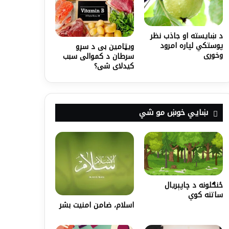
د ښایسته او جاذب نظر
پوستکي لپاره امرود
ویټامین ‌بی د سږو
وخوری
سرطان د کموالی سبب
کیدلای شی؟
ښايي خوښ مو شي
ځنګلونه د چاپېريال
ساتنه کوي
اسلام، ضامن امنیت بشر