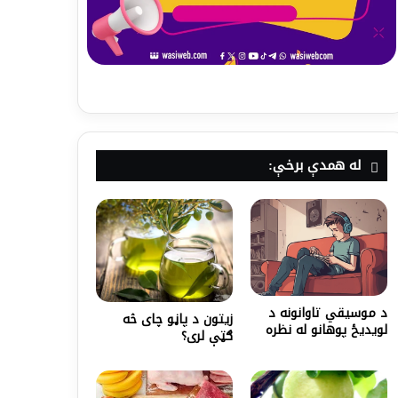
له همدې برخې:
د موسیقي تاوانونه د
زیتون د پاڼو چای څه
لویدیځ پوهانو له نظره
ګټې لری؟