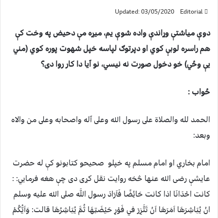
Updated: 03/05/2020
Editorial
دوې مياشتې وړاندې واده شوې يم، ميړه مې دحيض په وخت کې
هم راسره لوبې كوي او دپرتوګ لپاسه خپل شهوت پوره كوي (مني
يې وځي) خو دخول صورت نه نيسي، نو اّيا دا کار روا دی؟
ځواب :
الحمد لله والصلاة على رسول الله وعلى اّله واصحابه وعلى من والاه
وبعد:
امام بخاري او امام مسلم په خپلو صحيحو كتابونو كې له حضرت
عايشې رضى الله عنها څخه روايت نقل كړى دى چې هغه فرمايي: :
كانت احْدَانَا اذا كانت حَائِضًا فَاَرَادَ رسول اللَّه صلى الله عليه وسلم
انْ يُبَاشِرَهَا اَمَرَهَا اَنْ تَتَّزِرَ في فَوْرِ حَيْضَتِهَا ثُمَّ يُبَاشِرُهَا قالت: وَاَيُّكُمْ