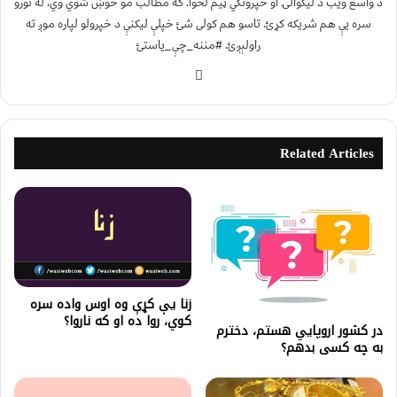
د واسع ویب د لیکوالۍ او خپرونکي ټیم لخوا. که مطالب مو خوښ شوي وي، له نورو
سره یې هم شریکه کړئ. تاسو هم کولی شئ خپلې لیکنې د خپرولو لپاره موږ ته
راولېږئ. #مننه_چې_یاستئ
Related Articles
زنا یې کړې وه اوس واده سره
کوي، روا ده او که ناروا؟
در کشور اروپايي هستم، دخترم
به چه کسی بدهم؟