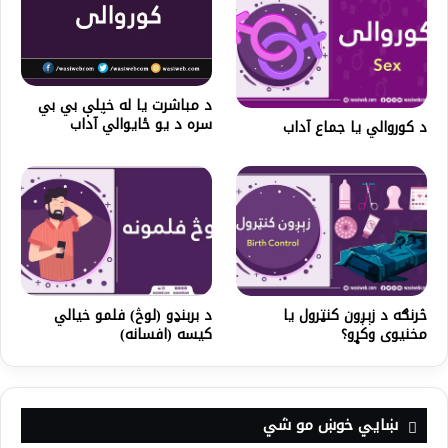
د مباشرت يا له خپلې بي بي
سره د يو ځايوالي آداب
د کوروالي یا جماع آداب
څرنګه د زېږون کنټرول یا
د بربنډو (لوڅ) فلمو خيالي
مخنیوی وکړو؟
کيسه (افسانه)
ښايي خوښ مو شي