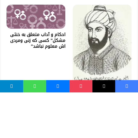
احكام و آداب متعلق به خنثى
مشكل” کسی که زنی ومردی
اش معلوم نباشد”
تېمور شاه دراني