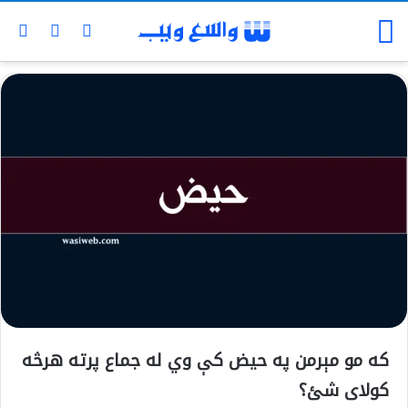
که مو مېرمن په حيض کې وي له جماع پرته هرڅه
کولای شئ؟