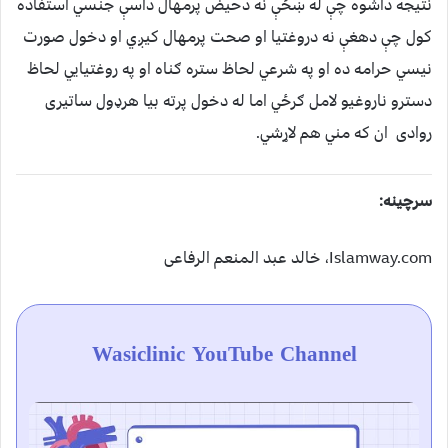
نتيجه داشوه چې له ښځې نه دحيض پرمهال داسې جنسي استفاده
كول چې دهغې نه دروغتيا او صحت پرمهال كيږي او دخول صورت
نيسي حرامه ده او په شرعي لحاظ ستره ګناه او په روغتيايي لحاظ
دسترو ناروغيو لامل ګرځي اما له دخول پرته بيا هرډول ساتيرى
روادى ان كه مني هم لاړشي.
سرچينه:
Islamway.com، خالد عبد المنعم الرفاعى
Wasiclinic YouTube Channel