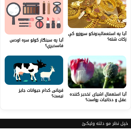
آيا په استعمالېدونکو سروزرو کې
زکات شته؟
آیا په سینګار کولو سره اودس
فاسدیږي؟
قربانى کدام حيوانات جايز
آیا استعمال اشیای تخدیر کننده
نيست؟
عقل و دخانیات رواست؟
خپل نظر مو دلته ولیکئ