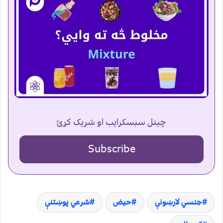
چینل سبسکرایب او شریک کړئ
Subscribe
جنسي لارښونې
حیض
شرعي پوښتنې