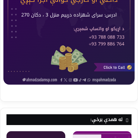
له همدې برخې: