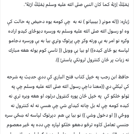
يَمْلِكُ اِرْبَهُ كما كان النبي صلى الله عليه وسلم يَمْلِكُ ارْبَهُ”.
ژباړه: ((له مونږ ( بيبيانو ) نه به چې كومه يوه دحيض په حالت كې
وه او رسول الله صلى الله عليه وسلم به ورسره ديوځاى كيدو اراده
وكړه نو امر به يې ورته وكړ چې پرتوګ وتړي بيا به يې ورسره دجامو
لپاسه يو ځاى كيده)) او بيا يې وويل (( تاسې كوم يوله هغه مبارك
نه زيات پر ځان كنترول لرونكي ياستئ )).
حافظ ابن رجب په خپل كتاب فتح الباري كې ددې حديث په شرحه
كې ليكلي دي ((معنا داچې رسول الله صلى الله عليه وسلم چې په
ټولو خلكو كې په خپل ځان پوره كنټرول درلود او هغه ويره ترې نه
كيده كومه چې له بل چانه كيداى شي چې هسې نه له كنترول نه
ووځي (( او دخول وشي )) نو بيا يې هم دپرتوګ لپاسه له ښځې سره
جنسي تعامل كاوه ترڅو دهغو خلكو لپاره چې دده په څير معصوم