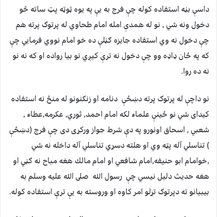
داسې بڼه استفاده كوله چې فرج به يې په يوه ټوټه پټ ساته څو
دخول ونه شي , نو له همدې امله امام طحاوي له پرتوګ پرته هم
چې دخول نه وي استفاده جايزه ګڼلې ده خو امام نووي فرمايي چې
كه په ځان ډاډه وو چې دخول نه ترې كيږي نو بيا رواده او كه نه نو
نه ده روا.
نو داچې له پرتوګ پرته دښځې دنامه او زنګنونو له منځ نه استفاده
كيداى شي نو ځينې علماء لكه امام احمد, ثوري, عكرمه,عطاء ,
شعبي , اسحاق اونورو په دې شرط جواز وركړى دى چې فرج (دښځې
) تناسلي اّله پټه وي او هلته دسړي تناسلي اّله داخله نه شي
,خوامام ابو حنيفه,امام شافعي او امام مالك هغه مباح نه ګڼي او
هغه حديث دليل نيسي چې رسول الله صلى الله عليه وسلم به
بيبيانو ته دپرتوګ تړلو امر كاوه او وروسته به يې ترې استفاده كوله.