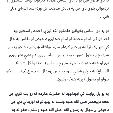
نه دي قانون شي نو په دې اساس علماء دپرتوګ لپاسه ساتيري او
نزديوالي پلوي دي چې په مالكي مذهب كې ورته سد الذرايع ويلى
شي .
نو په دې اساس پخوانيو علماوو لكه ثوري, احمد , اسحاق ,په
احنافو كې امام محمد او امام طحاوي د حيض او نفاس په حال
کې دپرتوګ لپاسه يوځاى كيدلو سره موافقه ښودلې ده خو په دې
شرط چې دخول صورت ونه نيسي, امام نووي هم ددې نظر پلوي
دى او هغه حديث دليل نيسي چې وايي ( اصنعوا كل شئ الا
الجماع) له خپلې ښځې سره دحيض پرمهال له جماع (جنسي اړيكو
نيولو او دخول ) پرته هرڅه وكړئ.
په يو بل روايت كې ابوداوود له حضرت عكرمه نه روايت كوي چې
هغه دپيغمبر صلى الله عليه وسلم له بيبيانو نه اوريدلي دي چې
دحيض پر مهال به رسول الله صلى الله عليه وسلم دهغو نه په