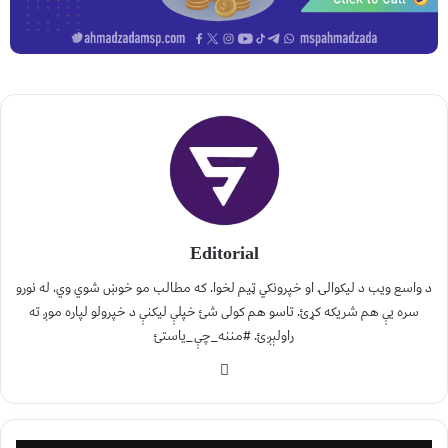
Editorial
د واسع ویب د لیکوالۍ او خپرونکي ټیم لخوا. که مطالب مو خوښ شوي وي، له نورو
سره یې هم شریکه کړئ. تاسو هم کولی شئ خپلې لیکنې د خپرولو لپاره موږ ته
راولېږئ. #مننه_چې_یاستئ