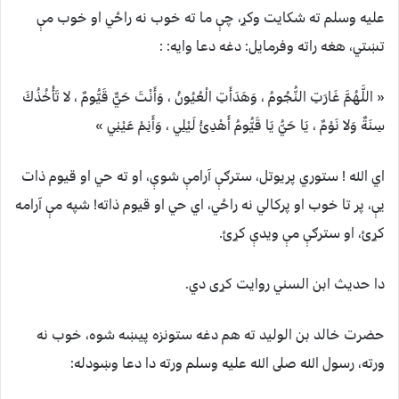
عليه وسلم ته شکايت وکړ، چې ما ته خوب نه راځي او خوب مې
تښتي، هغه راته وفرمايل: دغه دعا وايه: :
« اللَّهُمَّ غَارَتِ النُّجُومُ ، وَهَدَأَتِ الْعُيُونُ ، وَأَنْتَ حَيٌّ قَيُّومٌ ، لا تَأْخُذُكَ
سِنَةٌ وَلا نَوْمٌ ، يَا حَيُّ يَا قَيُّومُ أَهْدِئْ لَيْلِي ، وَأَنِمْ عَيْنِي »
اي الله ! ستوري پريوتل، سترګې آرامې شوې، او ته حي او قيوم ذات
يې، پر تا خوب او پرکالي نه راځي، اي حي او قيوم ذاته! شپه مې آرامه
کړئ، او سترګې مې ويدې کړئ.
دا حديث ابن السني روايت کړى دي.
حضرت خالد بن الوليد ته هم دغه ستونزه پيښه شوه، خوب نه
ورته، رسول الله صلى الله عليه وسلم ورته دا دعا وښودله: