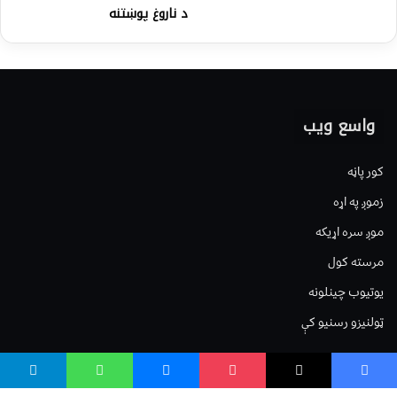
د ناروغ پوښتنه
واسع ویب
کور پاڼه
زموږ په اړه
موږ سره اړیکه
مرسته کول
یوتیوب چینلونه
ټولنیزو رسنیو کې
مینو