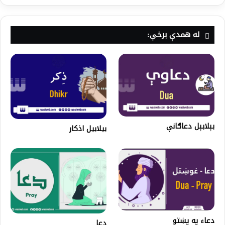
له همدې برخې:
بېلابېل دعاګانې
بیلابیل اذکار
دعاء په پښتو
دعا