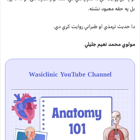
بل په حقه معبود نشته.
دا حديث ترمذي او طبراني روايت کړي دي.
مولوي محمد نعيم جليلي
Wasiclinic YouTube Channel