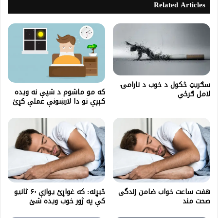
Related Articles
سګریټ څکول د خوب د نارامۍ
که مو ماشوم د شپې نه ویده
لامل ګرځي
کېږي نو دا لارښونې عملې کړئ
هفت ساعت خواب ضامن زندگی
څيړنه: که غواړئ یوازې ۶۰ ثانیو
صحت مند
کې په ژور خوب ویده شئ