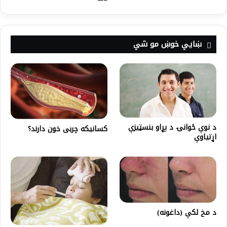
ښايي خوښ مو شي
د نوې ځوانۍ د پړاو بنسټيزې
کسانیکه چربی خون دارند؟
اړتياوې
د مخ لکې (داغونه)