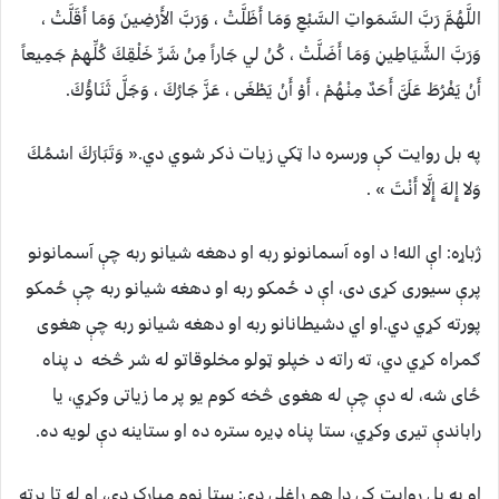
اللَّهُمَّ رَبَّ السَّمَواتِ السَّبْعِ وَمَا أَظَلَّتْ ، وَرَبَّ الأَرْضِينَ وَمَا أَقَلَّتْ ،
وَرَبَّ الشَّيَاطِينِ وَمَا أَضَلَّتْ ، كُنْ لي جَاراً مِنْ شَرِّ خَلْقِكَ كُلِّهِمْ جَمِيعاً
أَنْ يَفْرُطَ عَلَىَّ أَحَدٌ مِنْهُمْ ، أَوْ أَنْ يَطْغَى ، عَزَّ جَارُكَ ، وَجَلَّ ثَنَاؤُكَ.
په بل روايت کې ورسره دا ټکي زيات ذکر شوي دي.« وَتَبَارَكَ اسْمُكَ
وَلا إِلهَ إِلَّا أَنْتَ » .
ژباړه: اې الله! د اوه آسمانونو ربه او دهغه شيانو ربه چې آسمانونو
پرې سيورى کړى دى، اې د ځمکو ربه او دهغه شيانو ربه چې ځمکو
پورته کړي دي.او اي دشيطانانو ربه او دهغه شيانو ربه چې هغوى
ګمراه کړي دي، ته راته د خپلو ټولو مخلوقاتو له شر څخه د پناه
ځاى شه، له دې چې له هغوى څخه کوم يو پر ما زياتى وکړي، يا
راباندې تيرى وکړي، ستا پناه ډيره ستره ده او ستاينه دې لويه ده.
او په بل روايت کې دا هم راغلي دي: ستا نوم مبارک دى، او له تا پرته