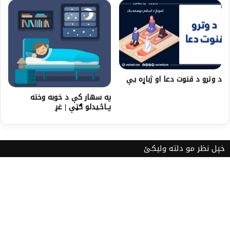
د وترو د قنوت دعا او ژباړه يې
په سهار کې د خوبه وخته
پــاڅـیدلو ګټې | غږ
خپل نظر مو دلته ولیکئ