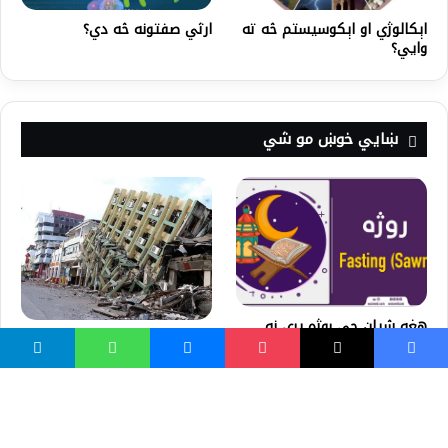
اېکالوژي او اېکوسیستم څه ته
ارثي صفتونه څه دي؟
وايي؟
ښايي خوښ مو شي
هغه شيان چې روژه پرې نه
زلزلې څه ډول رامنځته کيږي؟
ماتيږي او نه هم مکروه کيږي