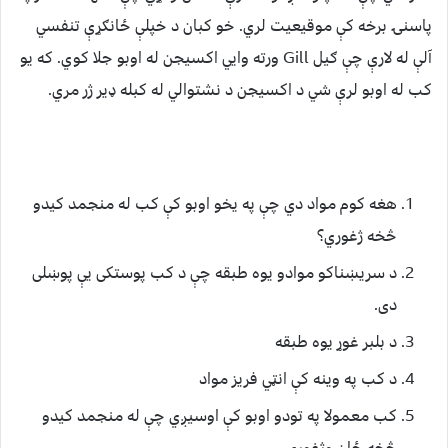
پاسنۍ برخه کې موقيعيت لري. خو کبان د خپلې ځانګړې تنفسي
آلې له لارې چې ګيل Gill ورته وايي اکسیجن له اوبو جلا کوي.‌ که يو
کب له اوبو لرې شي د اکسيجن د نشتوالي‌ له کبله ډیر ژر مري.
هغه کوم مواد دي‌ چې په يخو اوبو کې کب له منجمد کيدو
څخه ژغوري؟
د سريښناکو موادو يوه طبقه چې د کب پوستکی یې پوښلی
دی.
د بلبر غوړ يوه طبقه
د کب په وينه کې انټي فريز مواد
کب معمولا په تودو اوبو کې اوسيږي چې له منجمد کیدو