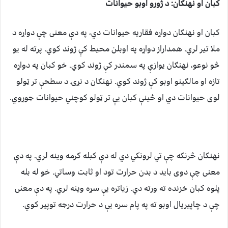
کبان او نهنګان
:
د ژورو اوبو حيوانات
کبان او نهنګان دواړه فقاریه حيوانات دي، په دې معنی چې دواړه د
ملا تير لري. همداراز دواړه په اوبلن محيط کې ژوند کوي. پرته له يو
څو نوعو، نهنګان يوازې په سمندر کې ژوند کوي. خو کبان په دواړه
تازه او مالګينو اوبو کې ژوند کوي. نهنګان د نړۍ د سطحې تر ټولو
لوی حيوانات دي او ځينې کبان يې تر ټولو کوچني حيوانات جوړوي.
نهنګان څرنګه چې تي لرونکي دي له دې کبله ګرمه وينه لري. په دې
معنی چې دوی بايد د بدن حرارت تود او ثابت وساتي. خو له بله
پلوه کبان خزنده ته ورته دي. زياتره يې سړه وينه لري. په دې معنی
چې د چاپیريال اوبو ته په پام سره يې د حرارت درجه توپير کوي.