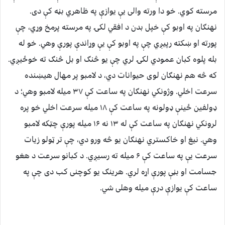
مرسته کوي. خو دا ورته والی يې يوازې په ظاهري بڼه کې دی.
نهنګان په اوبو کې خپل بدن د افقي لکۍ په مرسته پرمخ وړي، چې
پورته او ښکته رپيږي چې په اوبو کې یې وړاندې پورې وهي. خو له
بله پلوه کبان عمودي لکۍ لري چې يو څنګ او بل څنګ ته خوځيږي.
که څه هم نهنګان لوی حيوانات دي، د لامبو پر مهال هيښنده
سرعت اخلي. وژونکي نهنګان په ساعت کې ۳۷ میله لامبو وهي؛ د
ډولفين ځينې ډولونه په ساعت کې ۱۸ ميله سرعت اخلي خو پره
لرونکي نهنګان په ساعت کې له ۱۳ نه ۱۶ ميله پورې چټکه لامبو
وهي. نيغ او خاکستري نهنګان يو څه ورو دي، چې تر ټولو زيات
سرعت يې په ساعت کې ۶ میله ته رسیږي. د کبانو سرعت د هغو
جسامت او بڼې پورې اړه لري. هرينګ يو کوچنی کب دی چې په
ساعت کې يوازې درې میله وهلی شي.