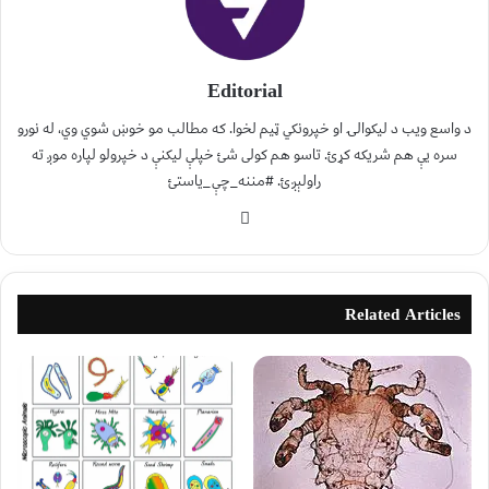
Editorial
د واسع ویب د لیکوالۍ او خپرونکي ټیم لخوا. که مطالب مو خوښ شوي وي، له نورو
سره یې هم شریکه کړئ. تاسو هم کولی شئ خپلې لیکنې د خپرولو لپاره موږ ته
راولېږئ. #مننه_چې_یاستئ
Related Articles