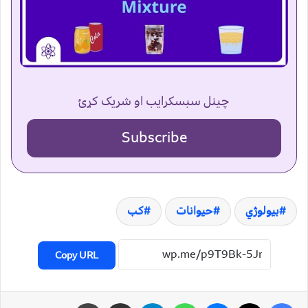
چینل سبسکرایب او شریک کړئ
Subscribe
بیولوژي
حیوانات
کب
Copy URL