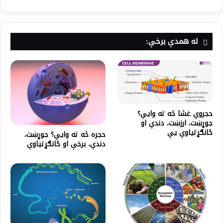
له همدې برخې:
حجروي غشا څه ته وايي؟
جوړښت، ارزښت، دندې او
ځانګړتیاوې یې
حجره څه ته وايي؟ جوړښت،
دندې، برخې او ځانګړتیاوې