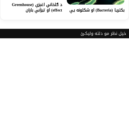
د ګلخانې اغېزې (Greenhouse
بکتریا (Bacteria) او شکلونه یې
effect) او تیزابي باران
خپل نظر مو دلته ولیکئ