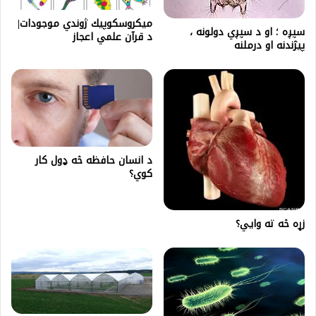
میكروسكوپيك ژوندي موجودات|
سپږه ؛ او د سپږي دولونه ،
د قرآن علمي اعجاز
پیژندنه او درملنه
د انسان حافظه څه ډول کار
کوي؟
زړه څه ته وایي؟