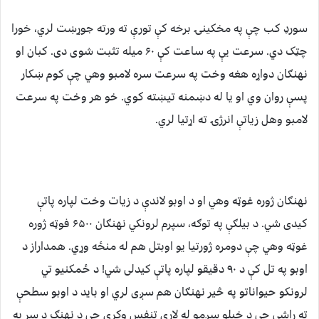
سورډ کب چې په مخکينۍ برخه کې تورې ته ورته جوړښت لري، خورا
چټک دي.‌ سرعت يې په ساعت کې ۶۰ میله تثبت شوی دی. کبان او
نهنګان دواړه هغه وخت په سرعت سره لامبو وهي چې کوم ښکار
پسې روان وي او يا له دښمنه تيښته کوي.‌ خو هر وخت په سرعت
لامبو وهل زياتې انرژۍ ته اړتیا لري.
نهنګان ژوره غوټه وهي او د اوبو لاندې د زيات وخت لپاره پاتې
کيدی شي. د بيلګې په توګه، سپرم لرونکي نهنګان ۶۵۰۰ فوټه ژوره
غوټه وهي چې دومره ژورتيا يو اوبتل هم له منځه وړي. همداراز د
اوبو په تل کې د ۹۰ دقیقو لپاره پاتې کيدلی شي! د ځمکنيو تي
لرونکو حیواناتو په څير نهنګان هم سږی لري او باید د اوبو سطحې
ته راشي چې د خپلو سږمو له لارې تنفس وکړي چې د نهنګ د سر په