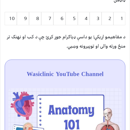
ډاډمن
10
9
8
7
6
5
4
3
2
1
د مفاهيمو اړیکي
:
یو داسې ډیاګرام جوړ کړئ چې د کب او نهنګ تر
منځ ورته والی او توپیرونه وښيي.
Wasiclinic YouTube Channel