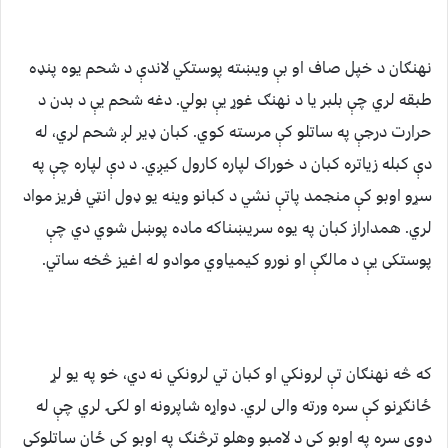
نهنګان د خپل صاف او بې ويښته پوستکي لاندې د شحم يوه پنډه
طبقه لري چې بلبر یا د نهنګ غوړ يې بولي. دغه شحم يې د بدن د
حرارت درجې په ساتلو کې مرسته کوي. کبان ډیر لږ شحم لري، له
دې کبله زیاتره کبان د خوراک لپاره کارول کیږي. د دې لپاره چې په
سړو اوبو کې منجمد پاتې نشي د کبانو وينه یو ډول انټي فريز مواد
لري. همداراز کبان په يوه سريښناکه ماده پوښل شوي دي چې
پوستکی يې د مالګې او نورو کيمياوي موادو له اغيز څخه ساتي.
که څه نهنګان تې لرونکي او کبان تي لرونکي‌ نه دي، خو په يو لړ
ځانګړنو کې سره ورته والی لري. دواړه شاپرونه او لکۍ لري چې له
دوی سره په اوبو کې د لامبو وهلو ترڅنګ په اوبو کې ځان ساتلوکې