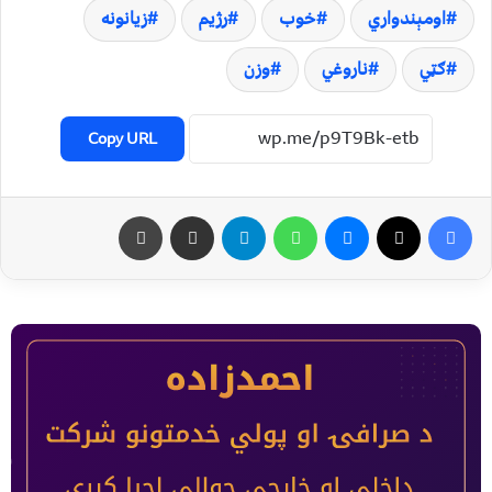
اومېندواري
خوب
رژیم
زیانونه
ګټي
ناروغي
وزن
Copy URL