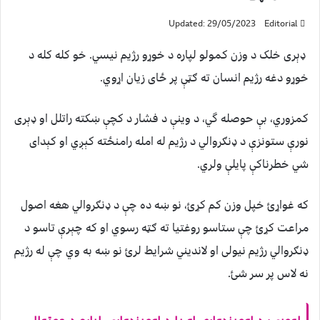
Updated: 29/05/2023
Editorial
ډېری خلک د وزن کمولو لپاره د خوړو رژیم نیسي. خو کله کله د
خوړو دغه رژیم انسان ته ګټې پر ځای زیان اړوي.
کمزوري، بې حوصله گي، د وينې د فشار د کچې ښکته راتلل او ډېری
نورې ستونزې د ډنګروالي د رژیم له امله رامنځته کېږي او کېدای
شي خطرناکې پایلې ولري.
که غواړئ خپل وزن کم کړئ، نو ښه ده چې د ډنګروالي هغه اصول
مراعت کړئ چې ستاسو روغتیا ته ګټه رسوي او که چېرې تاسو د
ډنګروالي رژیم نیولی او لاندیني شرایط لرئ نو ښه به وي چې له رژیم
نه لاس پر سر شئ.