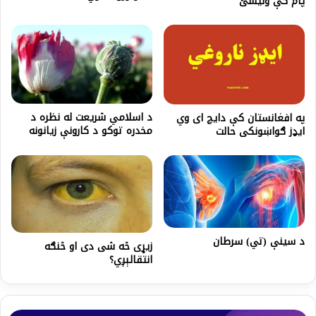
پام کې ونیسئ
د اسلامي شریعت له نظره د
په افغانستان کې دايچ ای وي
مخدره توکو د کارونې زیانونه
ايډز ګواښونکی حالت‬
د سینې (تي) سرطان
زيړی څه شی دی او څنګه
انتقالېږي؟