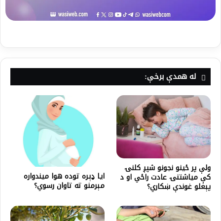
له همدې برخې:
ولې پر ځينو نجونو شپږ کلنۍ
ایا ډېره توده هوا میندواره
کې میاشتنۍ عادت راځي او د
مېرمنو ته تاوان رسوي؟
پېغلو غوندې ښکاري؟