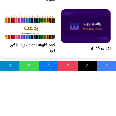
کوم کارونه بدعت دي؟ بیلګې
بورانی کچالو
یې
واسع ویب
کور پاڼه
زموږ په اړه
موږ سره اړیکه