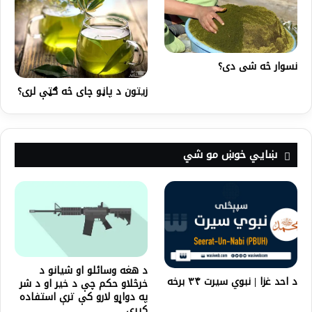
نسوار څه شی دی؟
زیتون د پاڼو چای څه ګټې لری؟
ښايي خوښ مو شي
د هغه وسائلو او شیانو د
د احد غزا | نبوي سیرت ۳۴ برخه
خرڅلاو حکم چې د خیر او د شر
په دواړو لارو کې ترې استفاده
کیږي.