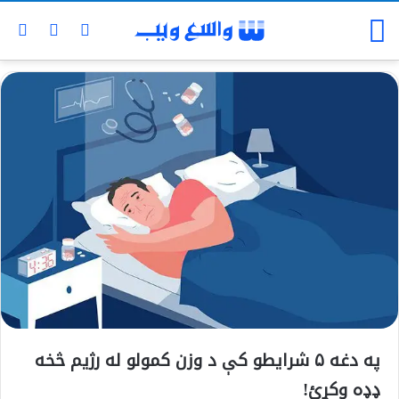
په دغه ۵ شرایطو کې د وزن کمولو له رژیم څخه
ډډه وکړئ!