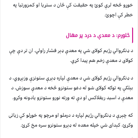
خوړو څخه لرې کوئ په حقیقت کې ځان د ستړيا او کمزورتیا په
خطر کې اچوئ.
څلورم
:
د معدې د درد پر مهال
د ډنګروالي رژیم کولای شي په معدې ډېر فشار راولي. ان تر دې چې
کولای د‌ معدې زخم هم پیدا کړي.
د ډنګروالي رژیم کولای شي د معدې لپاره ډېرې ستونزې وزېږوي، د
بېلګې په توګه کولای شو له دغو ستونزو څخه د معدې سوزش، د
معدې د اسید ريفلاکس او دې ته ورته نورو ستونزو یادونه وکړو.
که چېرې د ډنګروالي رژیم لپاره د درملو او مرچو په خوړلو کې زیاتی
وکړئ، کېدای شي خپله معده له ډېرو ستونزو سره مخ کړئ.