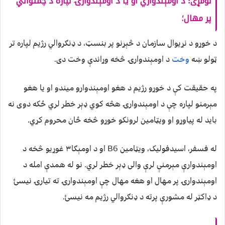
لومړی
:
د اومېندواري او یا د اومېندوارۍ لپاره د چمتوالي
پر مهال؛
د خوړو د نړيوال سازمان د څېړنو پر بنسټ، د ډنګروالي رژیم لپاره تر
ټولو ښه
وخت
د اومېندوارۍ څخه وړاندې وخت دی.
په حقیقت کې د خوړو رژیم د هغو اومېندوارو میندو او یا هغو
مېرمنو لپاره چې د اومېندوارۍ هڅه کوي ډېر خطر لري ځکه دوی نه
باید له پیاوړو او ويټامين لرونکو خوړو څخه ځان محروم کړي.
له فسفر، اسیدفولیک، ويټامين B6 او د اومېګا۳ غوړيو څخه د
اومېندوارې مېرمنې لرې والی ډېر خطر لري. نو له همدې امله د
اومېندوارۍ پر مهال او هغه مهال چې اومېندوارۍ ته تیارۍ نیسئ
د ډاکټر له مشورې پرته د ډنګروالي رژیم مه نیسئ.