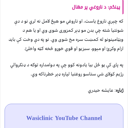
پینځم
:
د ناروغي پر مهال
که چېرې ناروغ یاست، او ناروغي مو هېڅ لامل نه لري نو د دې
شونتیا شته چې بدن مو ډېر کمزوری شوی وي او یا هم د
ویټامینونو له کمښت سره مخ شوی وي. نو په دې وخت کې باید
ارام وکړئ او مېوو، سبزيو او قوي خوړو څخه ګټه واخلئ.
په پای کې یو ځل بیا یادونه کوو چې په دوامداره توګه د ډنګروالي
رژیم کولای شي ستاسو روغتیا لپاره ډېر خطرناکه وي.
ژباړه
:
عایشه حیدري
Wasiclinic YouTube Channel