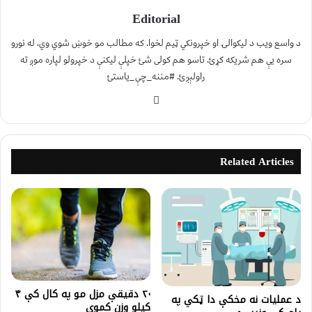
Editorial
د واسع ویب د لیکوالۍ او خپرونکي ټیم لخوا. که مطالب مو خوښ شوي وي، له نورو
سره یې هم شریکه کړئ. تاسو هم کولی شئ خپلې لیکنې د خپرولو لپاره موږ ته
راولېږئ. #مننه_چې_یاستئ
Related Articles
۲۰ دقيقې مزل مو په کال کې ۴
د عمليات نه مخكې دا ټکي په
کیلو وزن کموي