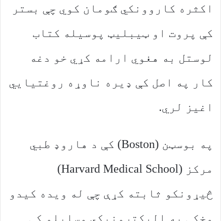
اکثره کاروونکي ګومان کوي چې بستر
کې پروت او ټیبلیټ پوسیله کتاب
لوستل به هغوي ارامه کړي خو دغه
کار په اصل کې ډیره ناوړه روغتیایي
اغیز لري.
په بوسټن (Boston) کې د هاروډ طبي
مرکز (Harvard Medical School)
څیړونکو ثابته کړې چې له ویده کیدو
مخکې په الیکترونیکي وسایلو کې