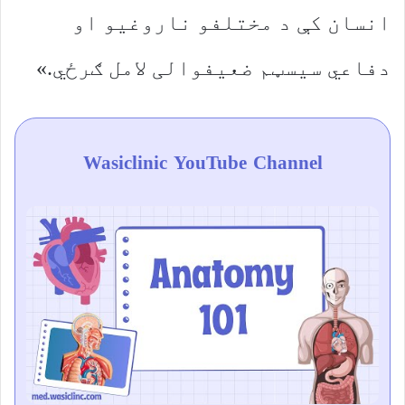
انسان کې د مختلفو ناروغیو او
دفاعي سیسټم ضعیفوالی لامل ګرځي.»
Wasiclinic YouTube Channel