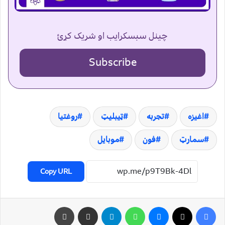
چینل سبسکرایب او شریک کړئ
Subscribe
اغيزه
تجربه
ټيبليټ
روغتيا
سمارټ
فون
موبايل
Copy URL