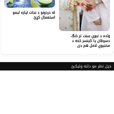
له دردونو د نجات لپاره ليمو
استعمال کړئ
واده د نبوي سنت تر څنګ
دسرطان یا کینسر څخه د
مخنیوي لامل هم دی
خپل نظر مو دلته ولیکئ