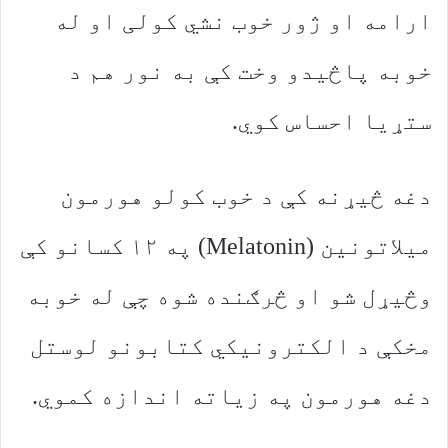
ارامه او ژور خوب نشي کولی او له
خوبه پاڅیدو وخت کې به نور هم د
ستړیا احساس کوي.
دغه څیړنه کې د خوب کولو هورمون
میلاتونین (Melatonin) په ۱۲ کسانو کې
وڅیړل شو او څرګنده شوه چې له خوبه
مخکې د الکترونیکي کتابونو لوستل
دغه هورمون په زیاته اندازه کموي.