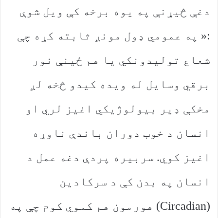
دغې څیړنې په یوه برخه کې ویل شوې
:« په عمومي ډول مونږ ثابته کړه چې
شعاع تولیدونکي یا هم ځینې نور
برقي وسایل له ویده کیدو څخه لږ
مخکې ډیر بیولوژیکي اغیز لري او
انسان د خوب دوران باندې ناوړه
اغیز کوي. سربیره پردې دغه عمل د
انسان په بدن کې د سرکادین
(Circadian) هورمون هم کموي کوم چې په