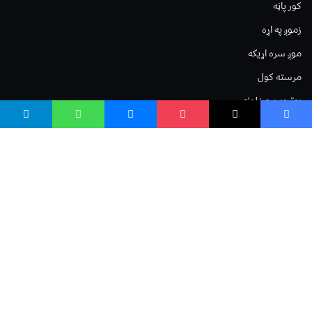
کور پاڼه
زموږ په اړه
موږ سره اړیکه
مرسته کول
یوتیوب چینلونه
ټولنیزو رسنیو کې
مینو
لیکنه خپرول
اعلان خپرول
لیکنې رپوټ
ستاسو نظر
Terms of Service