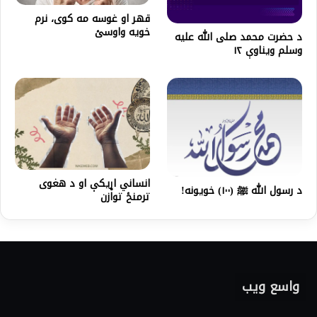
قهر او غوسه مه كوی، نرم
خویه واوسئ
د حضرت محمد صلى الله عليه
وسلم ويناوې ۱۲
انساني اړیکې او د هغوی
د رسول الله ﷺ (۱۰۰) خویونه!
ترمنځ توازن
واسع ویب