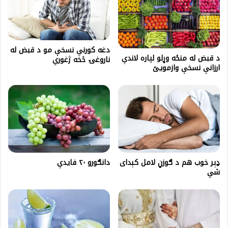
دغه کورني نسخې مو د قبض له
د قبض له منځه وړلو لپاره لاندې
ناروغۍ څخه ژغوري
ارزانې نسخې وازمويئ
ډېر خوب هم د ګوزڼ لامل کېدای
دانګورو ۲۰ فایدې
شي