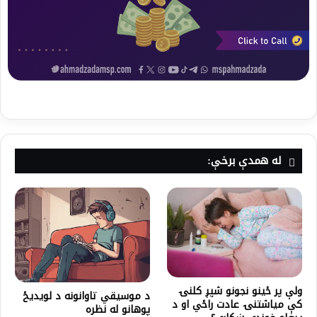
له همدې برخې:
ولې پر ځينو نجونو شپږ کلنۍ
د موسیقي تاوانونه د لویدیځ
کې میاشتنۍ عادت راځي او د
پوهانو له نظره