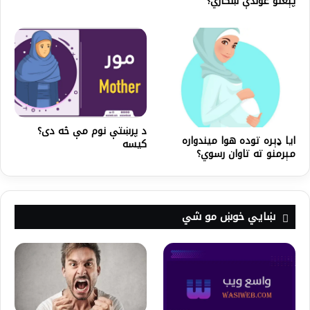
پېغلو غوندې ښکاري؟
د پرښتې نوم مې څه دی؟
ایا ډېره توده هوا میندواره
کیسه
مېرمنو ته تاوان رسوي؟
ښايي خوښ مو شي