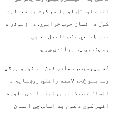
کتاب لوستل او یا هم کوم بل فعالیت
کول د انسان خوب خرابوي. دا زمونږ د
بدن طبیعي عکس العمل دی چې د
روښنایي په وړاندې ښيي.
له ټیبلیټ، سمارټ فون او نورو برقي
وسایلو څخه لاسته راغلي روښنايي د
انسان خوب کولو وړتیا باندې ناوړه
اغیز کوي د کوم په اساس چې انسان