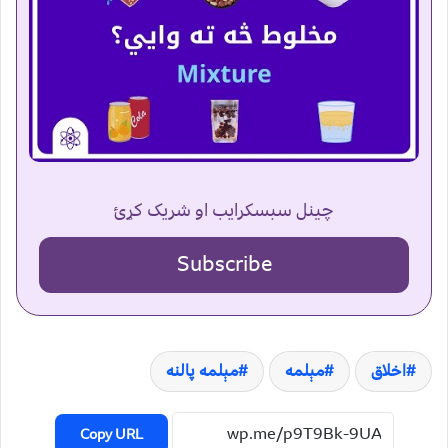
چینل سبسکرایب او شریک کړئ
Subscribe
اخلاق
مېلمه
مېلمه پالنه
Copy URL