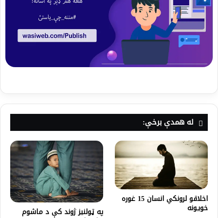
له همدې برخې:
اخلاقو لرونکي انسان 15 غوره
خویونه
په ټولنيز ژوند کې د ماشوم