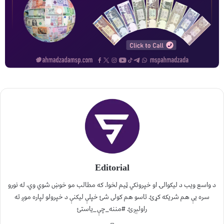
Editorial
د واسع ویب د لیکوالۍ او خپرونکي ټیم لخوا. که مطالب مو خوښ شوي وي، له نورو
سره یې هم شریکه کړئ. تاسو هم کولی شئ خپلې لیکنې د خپرولو لپاره موږ ته
راولېږئ. #مننه_چې_یاستئ