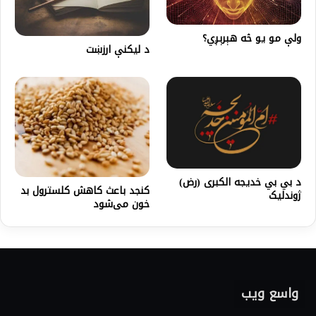
ولې مو یو څه هېرېږي؟
د لیکنې ارزښت
د بي بي خدیجه الکبری (رض)
کنجد باعث کاهش کلسترول بد
ژوندلیک
خون می‌شود
واسع ویب