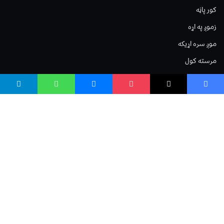
کور پاڼه
زموږ په اړه
موږ سره اړیکه
مرسته کول
یوتیوب چینلونه
ټولنیزو رسنیو کې
مینو
لیکنه خپرول
اعلان خپرول
لیکنې رپوټ
ستاسو نظر
Terms of Service