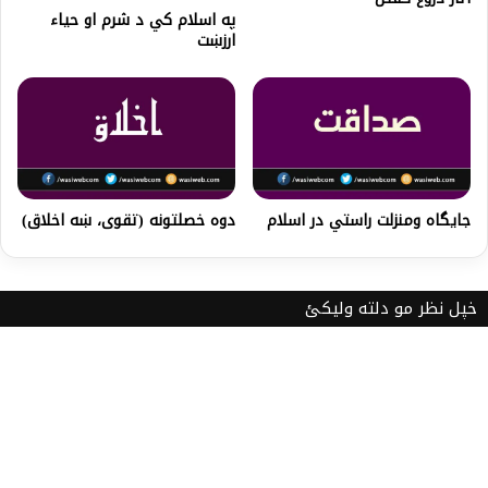
په اسلام کي د شرم او حياء
ارزښت
جايگاه ومنزلت راستي در اسلام
دوه خصلتونه (تقوی، ښه اخلاق)
خپل نظر مو دلته ولیکئ