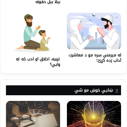
بېلا بېل حقونه
له مېرمنې سره مو د معاشرت
تربیه، اخلاق او ادب څه ته
آداب زده کړئ!
وایي؟
ښايي خوښ مو شي