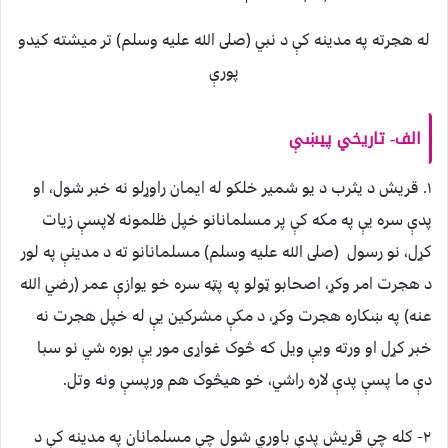
له هجرته په مدينه کې د نبي (صلى الله عليه وسلم) تر ميشته کيدو
پورې
الف- تاريخي پيښې
١. قريش د يثرب د يو شمير خلکو له ايمان راوړلو نه خبر شول، او
پدې سره يې په مکه کې پر مسلمانانو خپل ظلمونه لاپسې زيات
کړل، نو رسول (صلى الله عليه وسلم) مسلمانانو ته د مدينې په لور
د هجرت امر وکړ، اصحابو ټولو په پټه سره خو يوازې عمر (رضي الله
عنه) په ښکاره هجرت وکړ، د مکې مشرکين يې له خپل هجرت نه
خبر کړل او ورته ويې ويل که څوک غواړى مور يې بوره شي نو سبا
دې ما پسې پدې لاره راشي، خو هيڅوک هم ورپسې ونه وتل.
٢- کله چې قريش پدې باوري شول چې مسلمانان په مدينه کې د