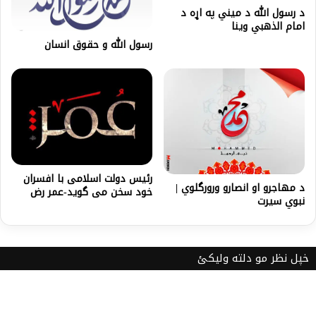
د رسول الله د میني په اړه د
امام الذهبي وینا
رسول الله و حقوق انسان
رئیس دولت اسلامی با افسران
د مهاجرو او انصارو ورورگلوي |
خود سخن می گوید-عمر رض
نبوي سيرت
خپل نظر مو دلته ولیکئ