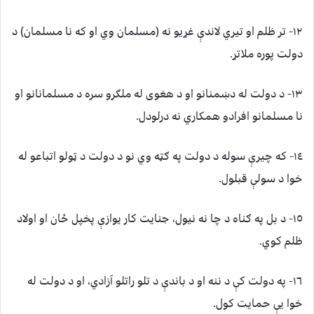
١٢- تر ظلم او تيري لاندې غړيو نه (مسلمان وي او که نا مسلمان) د
دولت پوره ملاتړ.
١٣- د دولت له دښمنانو او د هغوى له ملګرو سره د مسلمانانو او
نا مسلمانو افرادو همکاري نه درلودل.
١٤- که چيرې سوله د دولت په ګټه وي نو د دولت د ټولو اتباعو له
خوا د سولې قبلول.
١٥- د بل په ګناه د چا نه نيول، جنايت کار يوازې پخپل ځان او اولاد
ظلم کوي.
١٦- په دولت کې د ننه او د باندې د تلو راتلو آزادي، او د دولت له
خوا يې حمايت کول.