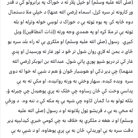
(صلى الله عليه وسلم) او خپل پلار ته د خوراک په برابرولو کې د قدر
وړ کارونه تر سره کړل، اسماء (رضي الله عنها) د خپلې ملا دستمال
دوه ځايه کړ، په يوه ټوټه يې د خوراک د لوښي خوله وتړله او بله
ټوټه يې تر ملا کړه او په همدې وجه ورته ((ذات النطاقين)) ويل
کيږي. رسول (صلى الله عليه وسلم) او ملګرى يې له راه بلد سره يو
ځاى د يمن له لارې روان شول تر څو د ثور غار ته ورسيدل او پدې
غار کې تر دريو شپو پورې پاتې شول. عبدالله بن ابوبکر (رضي الله
عنهما) چې ډير ذکې او هوښيار ځوان ؤ هم د شپې له خوا له دوى
سره ويده کيده، سهار وختي به ورنه روانيده، او مکې ته به يې
پداسې وخت کې ځان رساوه چې خلک نه پرې پوهيدل چې چيرته ؤ،
بلکه ټولو به دا ګمان کاوه چې شپه يې په مکه کې د ننه وه، د ورځې
له مخې به يې د قريشو ټول پلانونه او د رسول (صلى الله عليه
وسلم) او د هغه د ملګري په خلاف به چې کومې خبرې کيدلېپه ډير
دقت سره به يې اوريدلې، ځان به يې پرې پوهاوه، او د شپې به يې