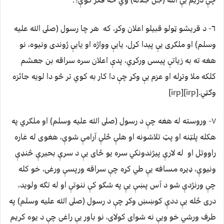
٦- د قريشو ټولو قبيلو اعلان وکړ، که هر چا رسول (صلى الله عليه
وسلم) او ملګرى يې پيدا کړل، يايې وواژه او يايې ژوندى ونيوه، نو
هغه ته به زياتې پيسى ورکړي، پدې اعلان سره سراقه بن جعشم
کلکه ملا وتړله او عزم يې وکړ چې دا کار به کوي تر څو دا لويه جائزه
وګټي.[irp][irp]
٧- وروسته له هغه چې د رسول (صلى الله عليه وسلم) او ملګري په
هکله پلټنه او پټ تلاشونه او هلې ځلې آرامې شوې، هغوى له غاره
راووتل او له لارې پيژندونکي سره يو ځاى يې د سرې بحيرې څنډې
ونيوې، ډيره مسافه يې طي کړه چې سراقه ورپسې ورغى، خو کله
چې ورنژدې شو د آس پښې يې په شګو کې ننوتې او له تګه ولويد،
درى ځله يې ددې کوښښ وکړ چې د رسول (صلى الله عليه وسلم) په
طرف ورشي خو ويې نه شواى کولاى، نو باور يې راغى چې د يوه کريم