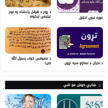
د روم د هرقل پادشاه په نوم
تبلیغی لیکونه
غوره نبوي اخلاق
د مقوقس ځواب رسول الله
د نجران د نصاراو سره تړون
(ص)
ښايي خوښ مو شي