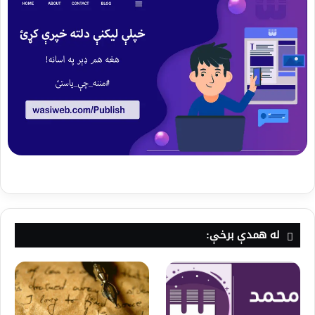
له همدې برخې: