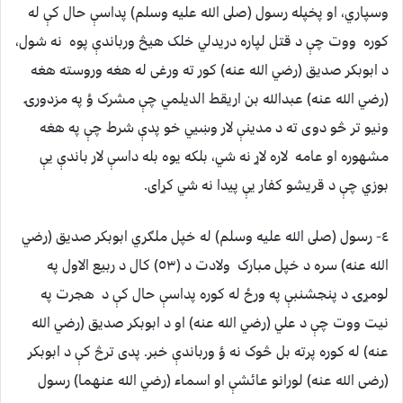
وسپاري، او پخپله رسول (صلى الله عليه وسلم) پداسې حال کې له
کوره ووت چې د قتل لپاره دريدلي خلک هيڅ ورباندې پوه نه شول،
د ابوبکر صديق (رضي الله عنه) کور ته ورغى له هغه وروسته هغه
(رضي الله عنه) عبدالله بن اريقط الديلمي چې مشرک ؤ په مزدورۍ
ونيو تر څو دوى ته د مدينې لار وښيي خو پدې شرط چې په هغه
مشهوره او عامه لاره لاړ نه شي، بلکه يوه بله داسې لار باندې يې
بوزي چې د قريشو کفار يې پيدا نه شي کړاى.
٤- رسول (صلى الله عليه وسلم) له خپل ملګري ابوبکر صديق (رضي
الله عنه) سره د خپل مبارک ولادت د (٥٣) کال د ربيع الاول په
لومړۍ د پنجشنبې په ورځ له کوره پداسې حال کې د هجرت په
نيت ووت چې د علي (رضي الله عنه) او د ابوبکر صديق (رضي الله
عنه) له کوره پرته بل څوک نه ؤ ورباندې خبر. پدى ترڅ کې د ابوبکر
(رضى الله عنه) لورانو عائشې او اسماء (رضي الله عنهما) رسول