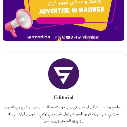
Editorial
د واسع ویب د لیکوالۍ او خپرونکي ټیم لخوا. که مطالب مو خوښ شوي وي، له نورو
سره یې هم شریکه کړئ. تاسو هم کولی شئ خپلې لیکنې د خپرولو لپاره موږ ته
راولېږئ. #مننه_چې_یاستئ