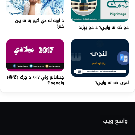
د اوبه له دې ګټو به نه يئ
خبر؟
حج څه ته وايي؟ د حج پېژند
چینایانو ولې ۲۰۱۷ د چرګ (春节)
لنډۍ څه ته وايي؟
ونوموه!؟
واسع ویب