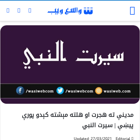
مدینې ته هجرت او هلته مېشته کېدو پورې
پیښې | سیرت النبي
Updated: 27/03/2021
Editorial