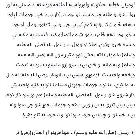
لومړنۍ خطبه خلکو ته واوروله، له لمانځه وروسته د مدينې په لور
روان شو او هلته چې ورسيد نو لومړنى کار يې د خپل جومات لپاره
د هغه ځاى ټاکل ؤ په کوم کې يې چې اوښې ګونډى وهلې او چو
شوې وه. دغه ځاى د دوو يتيمو انصارو ؤ، د قيمت په هکله يې
ورسره خبرې وکړې، هلکانو وويل: يا رسول الله (صلى الله عليه
وسلم) دا مونږ تا ته بخش کوو مګر رسول الله (صلى الله عليه
وسلم) و نه منله او ځاى يې د سرو زرو د لسو دينارو په قيمت
ورڅخه واخيست. نوموړې پيسې يې د ابوبکر (رضي الله عنه) له مال
نه ادا کړې، بيا نو د جومات جوړول مسلمانانو په غاړه واخيستل،
کار شروع شو، رسول الله (صلى الله عليه وسلم) هم ورسره کار کوه،
درنې درنې تيږې به يې راوړلې بالاخره جومات جوړ شو چې ديوالونه
يې د خښتو او چت يې خرما د پوټکو او د خرما په تنو ولاړ ؤ.
١٠- رسول (صلى الله عليه وسلم) د مهاجرينو او انصارو(رض) تر