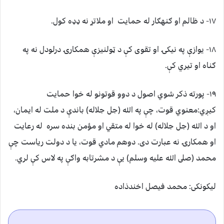
١٧- د ظالم او ګنهګار له حمايت او ملاتړ نه ډډه کول.
١٨- يوازې په نيکۍ او تقوى کې د ټولنيزې همکارۍ درلودل نه په
ګناه او تيري کې.
١٩- پورته ذکر شوي اصول د دوو قوتونو له خوا حمايت
کيږي:معنوي قوت، چې په الله (جل جلاله) باندې د ملت له ايمان،
او د الله (جل جلاله) له خوا له متقي او مؤمن بنده سره له رعايت
او همکارۍ نه عبارت دى. دوهم مادي قوت، يا د دولت رياست چې
محمد (صلى الله عليه وسلم) يې د مشرتابه واګې په لاس کې لري.
لیکونکی: محمد فیصل اخندذاده