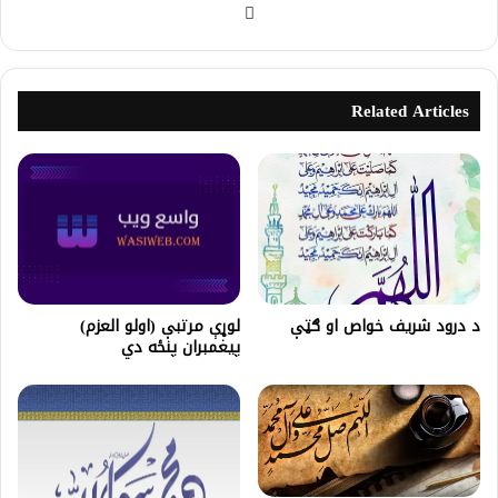
Related Articles
د درود شريف خواص او ګټې
لوړې مرتبې (اولو العزم)
پیغمبران پنځه دي