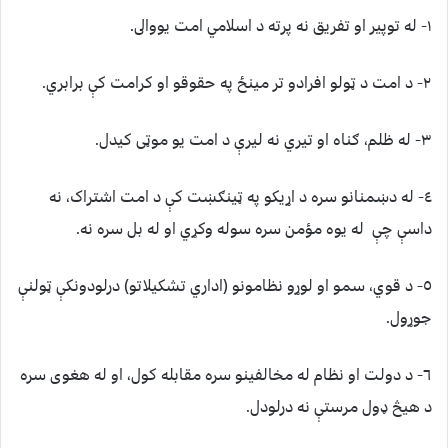
١- له توپير او تفريق نه پرته د اسلامي امت يووالى.
٢- د امت د ټولو افرادو تر مينځ په حقوقو او کرامت کې برابري.
٣- له ظلم، ګناه او تيري نه ليرې د امت يو موټى کيدل.
٤- له دښمنانو سره د اړيکو په ټينګښت کې د امت اشتراک، نه
داسې چې له يوه مؤمن سره سوله وکړي او له بل سره نه.
٥- د قوي، سمو او لوړو نظامونو (اداري تشکيلاتو) درلودونکې ټولنې
جوړول.
٦- د دولت او نظام له مخالفينو سره مقابله کول، او له هغوى سره
د هيڅ ډول مرستې نه درلودل.