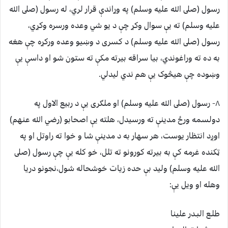
رسول (صلى الله عليه وسلم) په وړاندې قرار لري، له رسول (صلى الله
عليه وسلم) ته يې سوال وکړ چې د يو شي وعده ورسره وکړي،
رسول (صلى الله عليه وسلم) د کسرى د وښيو وعده ورکړه چې هغه
به ده ته وراغوندي، بيا سراقه بيرته مکې ته ستون شو او داسې يې
وښوده چې هيڅوک يې هم ندي ليدلي.
٨- رسول (صلى الله عليه وسلم) او ملګرى يې د ربيع الاول په
دولسمه ورځ مدينې ته ورسيدل، هلته يې اصحابو (رضي الله عنهم)
اوږد انتظار يوست، هر سهار به د مدينې شا و خوا ته راوتل او په
ټکنده غرمه کې به بيرته کورونو ته تلل، خو کله يې چې رسول (صلى
الله عليه وسلم) وليد بې حده زيات خوشحاله شول،نجونو دريا
وهله او ويل يې:
طلـع البـدر علينا