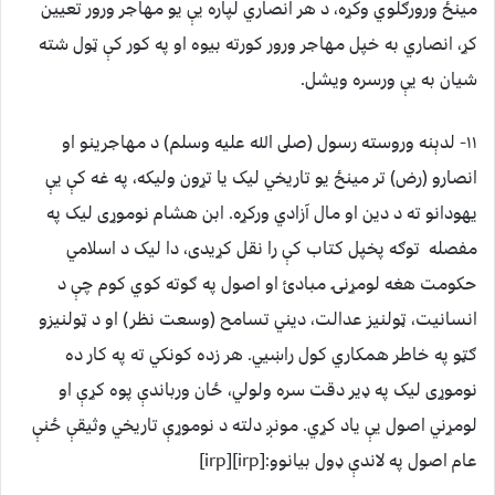
مينځ ورورګلوي وکړه، د هر انصاري لپاره يې يو مهاجر ورور تعيين
کړ، انصاري به خپل مهاجر ورور کورته بيوه او په کور کې ټول شته
شيان به يې ورسره ويشل.
١١- لدېنه وروسته رسول (صلى الله عليه وسلم) د مهاجرينو او
انصارو (رض) تر مينځ يو تاريخي ليک يا تړون وليکه، په غه کې يې
يهودانو ته د دين او مال آزادي ورکړه. ابن هشام نوموړى ليک په
مفصله توګه پخپل کتاب کې را نقل کړيدى، دا ليک د اسلامي
حکومت هغه لومړنۍ مبادئ او اصول په ګوته کوي کوم چې د
انسانيت، ټولنيز عدالت، ديني تسامح (وسعت نظر) او د ټولنيزو
ګټو په خاطر همکاري کول راښيي. هر زده کونکي ته په کار ده
نوموړى ليک په ډير دقت سره ولولي، ځان ورباندې پوه کړې او
لومړني اصول يې ياد کړي. مونږ دلته د نوموړې تاريخي وثيقې ځنې
عام اصول په لاندې ډول بيانوو:[irp][irp]