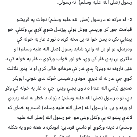
رسول (صلى الله عليه وسلم) ته رسولې.
٥- له مرګه نه د رسول (صلى الله عليه وسلم) نجات په قريشو
قيامت جوړ کړ، ورپسې ووتل ټولې پيژندل شوې لارې يې وکتلې، خو
پيدايې نکړ، د يمن خوا ته يې مخه کړه، د ثور د غار په خوله کې
ودريدل، يو او بل ته وايي: شايد رسول (صلى الله عليه وسلم) او
ملګرى يې پدې غار کې وي، خو نور ځواب ورکوي د غار په خوله کې د
غڼې تارونه نه وينئ؟ پدې غار کې مرغانو ځالې کړې او دا پدې دلالت
کوي چې غار ته له ډيرې مودې راهيسې څوک ندي ننوتي. ابوبکر
صديق (رضي الله عنه) د دوى پښې ويني چې د غار په خوله کې ولاړ
دي، نو د رسول (صلى الله عليه وسلم) د ژوند د خطر له امله ريږدي
او ورته وايي: يا رسول الله (صلى الله عليه وسلم) قسم په خداى که
لاندې پښو ته يې وکتل ويني مو، خو رسول الله (صلى الله عليه
وسلم) ډاډينه ورکوي او داسې فرمايي: ابوبکره د هغه دوو په هکله
چې دريم يې الله (جل جلاله) وي څه فکر کوې؟.