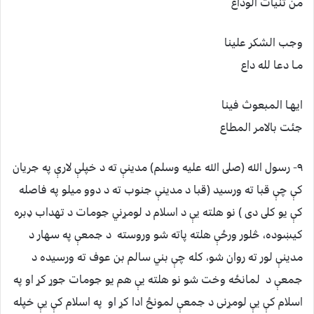
من ثنيات الوداع
وجب الشکر علينا
مـا دعا لله داع
ايهـا المبعوث فينا
جئت بالامر المطاع
٩- رسول الله (صلى الله عليه وسلم) مدينې ته د خپلې لارې په جريان
کې چې قبا ته ورسيد (قبا د مدينې جنوب ته د دوو ميلو په فاصله
کې يو کلى دى ) نو هلته يې د اسلام د لومړني جومات د تهداب ډبره
کيښوده، څلور ورځې هلته پاته شو وروسته د جمعې په سهار د
مدينې لور ته روان شو، کله چې بني سالم بن عوف ته ورسيده د
جمعې د لمانځه وخت شو نو هلته يې هم يو جومات جوړ کړ او په
اسلام کې يې لومړنى د جمعې لمونځ ادا کړ او په اسلام کې يې خپله