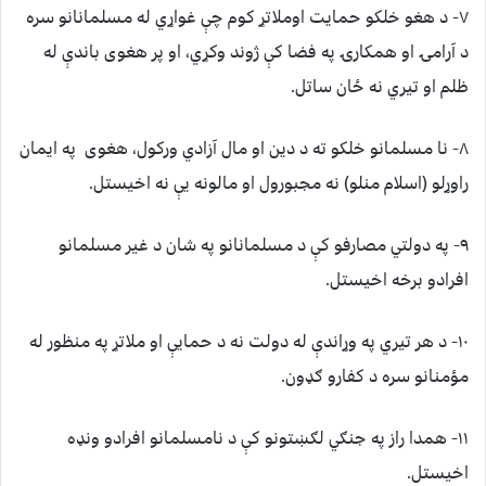
٧- د هغو خلکو حمايت اوملاتړ کوم چې غواړي له مسلمانانو سره
د آرامۍ او همکارۍ په فضا کې ژوند وکړي، او پر هغوى باندې له
ظلم او تيري نه ځان ساتل.
٨- نا مسلمانو خلکو ته د دين او مال آزادي ورکول، هغوى په ايمان
راوړلو (اسلام منلو) نه مجبورول او مالونه يې نه اخيستل.
٩- په دولتي مصارفو کې د مسلمانانو په شان د غير مسلمانو
افرادو برخه اخيستل.
١٠- د هر تيري په وړاندې له دولت نه د حمايې او ملاتړ په منظور له
مؤمنانو سره د کفارو ګډون.
١١- همدا راز په جنګي لګښتونو کې د نامسلمانو افرادو ونډه
اخيستل.