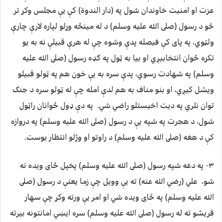
عزت او امنيت خاوندان شول په (دار الندوة) کې يې مجلس وکړ تر
څو د رسول (صلى الله عليه وسلم) د له مينځه وړلو لپاره لارې چارې
ولټوي، په پاى کې فيصله پدې وشوه چې له هرې قبيلې نه به يو
تکړه ځوان انتخابيږي او بيا به ټول په ګډه رسول (صلى الله عليه
وسلم) په شهادت رسوي، پدې سره به يې خون هم په ټولو قبيلو
ويشل کيږي، او بنو مناف به هم لدې امله چې له ټولو سره د جنګ
توان نلري په ديت اخيستلو راضي شي. په دې ډول ځوانان راټول
شول، د هجرت په شپه يې د رسول (صلى الله عليه وسلم) په دروازه
کې د هغه (صلى الله عليه وسلم) د راوتو او وژلو انتظار يوست.
٣- په دغه شپه رسول (صلى الله عليه وسلم) پخپل ځاى ويده نه
شو، علي (رضي الله عنه) ته يې وويل چې زما يعنې د رسول (صلى
الله عليه وسلم) په ځاى ويده شي او امر يې ورته وکړ چې سهار
قريشو ته له رسول (صلى الله عليه وسلم) سره ايښي امانتونه بيرته