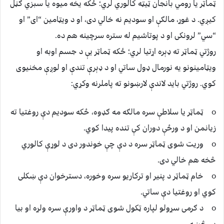
ټماټر یا رومي بانجان ټيټه کالوري لري؛ ځکه يخه ميوه يا سبزي ګڼل
کيږي. د غوړ، مالګې او سوديم نه خالي دی، او د ويټامين “ای” او
“سي” لرونکی او د پوتاشيم له ستره سرچينه هم ده.
روژتي ټماټر ته ډېره اړتيا لري؛ ځکه ټماټر يې د جسم اوبه او
ويټامينونو يه نورمال ډول ساتي او د ډېرې تندې او لوږې مخنيوی
کوي. روژتي بايد لاندې لارښونو ته پاملرنه وکړي:
o ټماټر يا سلاطې سره مالګه مه ګډوه، ځکه سوديم دې روغتيا ته
زيانمن او د ورځې دوران کې تنده پيدا کوي.
o وريت شوی ټماټر سره د دې چې خوندور دی د لوړې کالوري
څخه هم خالي دی.
o خام ټماټر د پنير او ترکاريو سره وخوره، دسترخوان دې ښکلی
کوي او روغتيا دې ساتي.
o د ګرمی سړولو لپاره ټکول شوی ټماټر د واورې سره ولړه او بيا