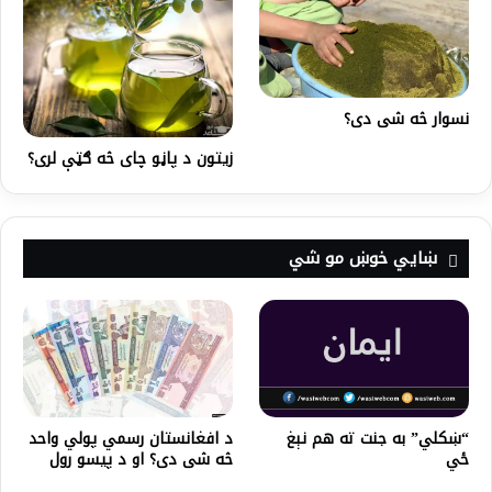
نسوار څه شی دی؟
زیتون د پاڼو چای څه ګټې لری؟
ښايي خوښ مو شي
“ښکلي” به جنت ته هم نېغ
د افغانستان رسمي پولي واحد
ځي
څه شی دی؟ او د پیسو رول