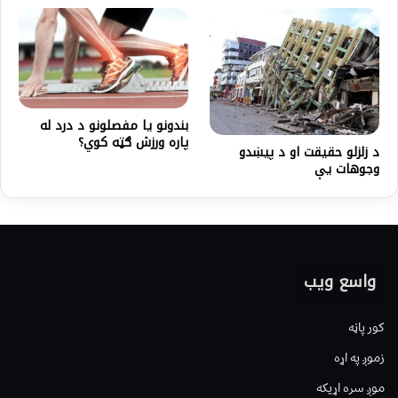
بندونو یا مفصلونو د درد له
پاره ورزش ګټه کوي؟
د زلزلو حقیقت او د پيښدو
وجوهات یې
واسع ویب
کور پاڼه
زموږ په اړه
موږ سره اړیکه