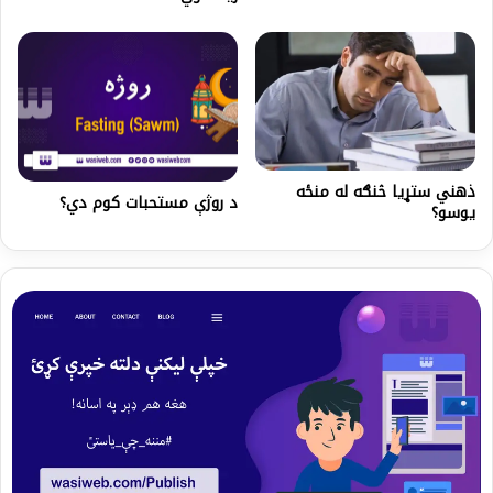
ذهني ستړیا څنګه له منځه
د روژې مستحبات کوم دي؟
یوسو؟