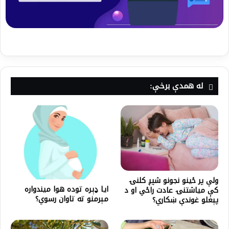
له همدې برخې:
ولې پر ځينو نجونو شپږ کلنۍ
ایا ډېره توده هوا میندواره
کې میاشتنۍ عادت راځي او د
مېرمنو ته تاوان رسوي؟
پېغلو غوندې ښکاري؟