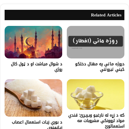
Related Articles
دروژه ماتي په مهال دخلکو
د شوال مياشت او د ټول کال
ځیني تیروتنې
روژې
که د زړه له نارغیو ویریږئ؛ قندي
مواد لروونکي مشروبات مه
د بورې زیات استعمال اعصاب
استعمالوئ
زیانمنوي