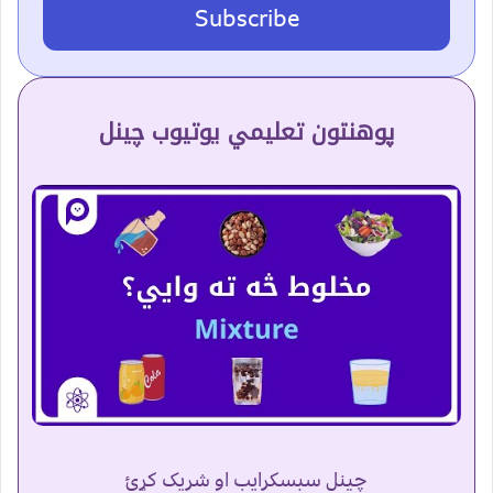
Subscribe
پوهنتون تعلیمي یوتیوب چینل
چینل سبسکرایب او شریک کړئ