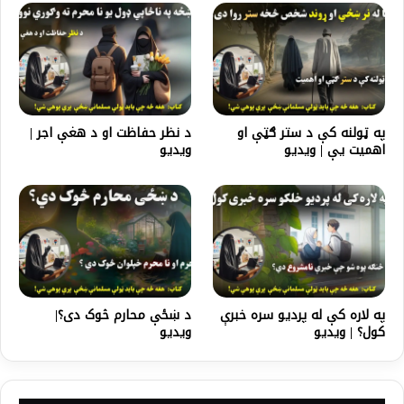
په ټولنه کې د ستر ګټې او
د نظر حفاظت او د هغې اجر |
اهمیت يې | ویدیو
ویدیو
په لاره کې له پردیو سره خبرې
د ښځې محارم څوک دی؟|
کول؟ | ویدیو
ویدیو