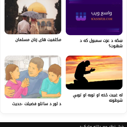
مکلفیت های زنان مسلمان
ښځه د عزت سمبول که د
شهوت؟
له غیبت څخه او توبه او توبې
شرطونه
د لور د ساتلو فضیلت -حدیث
خپل نظر مو دلته ولیکئ