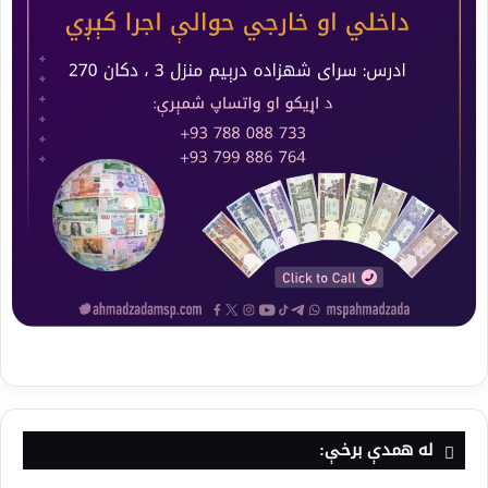
له همدې برخې: