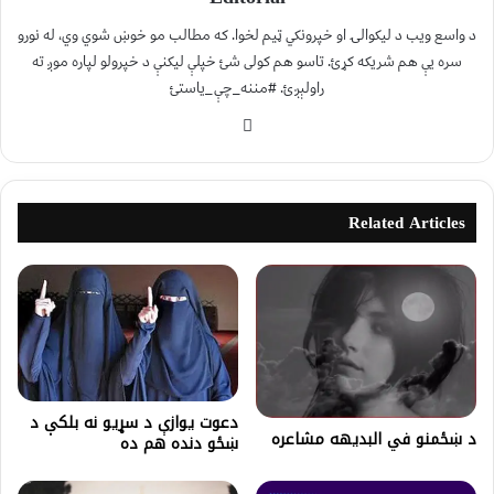
د واسع ویب د لیکوالۍ او خپرونکي ټیم لخوا. که مطالب مو خوښ شوي وي، له نورو
سره یې هم شریکه کړئ. تاسو هم کولی شئ خپلې لیکنې د خپرولو لپاره موږ ته
راولېږئ. #مننه_چې_یاستئ
Related Articles
دعوت یوازې د سړيو نه بلکې د
د ښځمنو في البدیهه مشاعره
ښځو دنده هم ده