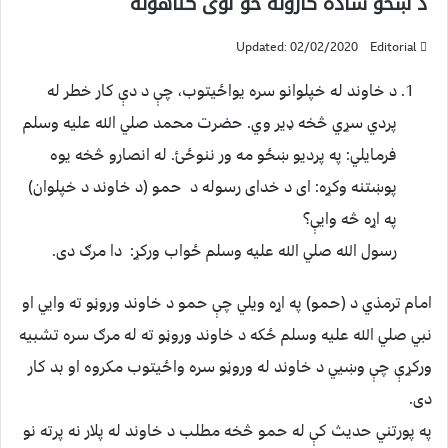
د ښځو ساده کارونه خو لوی ګناهونه
Updated: 02/02/2020
Editorial
د خاوند له خپلوانو سره يواځيتوب، چې د دې کار خطر له
پردي سړي څخه ډير وي. حضرت محمد صلي الله عليه وسلم
فرمايلي: په پرديو ښځو مه ور ننوځئ. له انصارو څخه يوه
پوښتنه وکړه: ای د خدای رسوله د حمو (د خاوند د خپلوان)
په اړه څه وايې؟
رسول الله صلي الله عليه وسلم ځواب ورکړ: دا مرګ دی.
امام ترمذي د (حمو) په اړه ويلي چې حمو د خاوند وروڼو ته وايي او
نبي صلي الله عليه وسلم ځکه د خاوند وروڼو ته له مرګ سره تشبيه
ورکړې چې وښيي د خاوند له وروڼو سره واځيتوب مکروه او بد کار
دی.
په پورتني حديث کې له حمو څخه مطلب د خاوند له پلار نه پرته نو