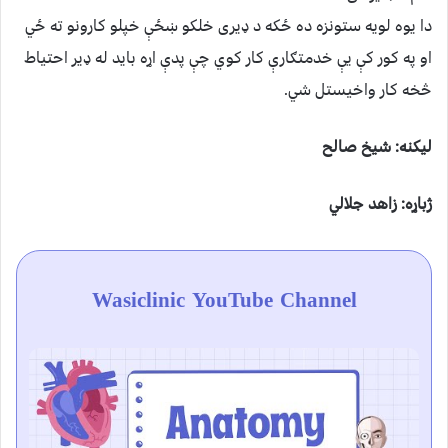
دا يوه لويه ستونزه ده ځکه د ډيری خلکو ښځې خپلو کارونو ته ځي
او په کور کې يې خدمتګارې کار کوي چې پدې اړه بايد له ډير احتياط
څخه کار واخیستل شي.
ليکنه: شيخ صالح
ژباړه: زاهد جلالي
Wasiclinic YouTube Channel