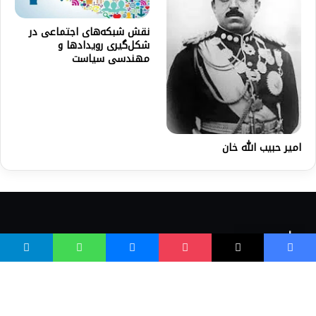
نقش شبکه‌های اجتماعی در
شکل‌گیری رویدادها و
مهندسی سیاست
امير حبيب الله خان
واسع ویب
کور پاڼه
زموږ په اړه