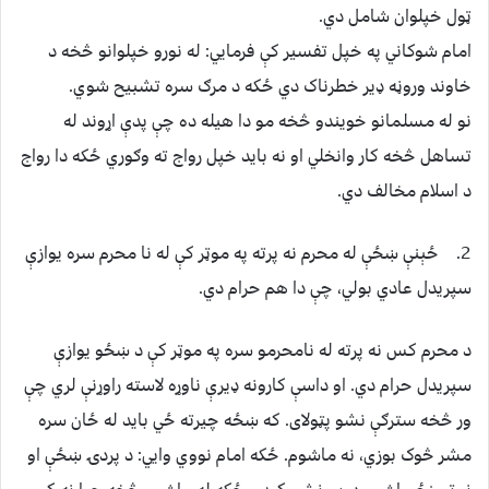
ټول خپلوان شامل دي.
امام شوکاني په خپل تفسير کې فرمايي: له نورو خپلوانو څخه د
خاوند وروڼه ډير خطرناک دي ځکه د مرګ سره تشبيح شوي.
نو له مسلمانو خويندو څخه مو دا هيله ده چې پدې اړوند له
تساهل څخه کار وانخلي او نه بايد خپل رواج ته وګوري ځکه دا رواج
د اسلام مخالف دي.
2. ځېنې ښځې له محرم نه پرته په موټر کې له نا محرم سره یوازې
سپریدل عادي بولي، چې دا هم حرام دي.
د محرم کس نه پرته له نامحرمو سره په موټر کې د ښځو یوازې
سپریدل حرام دي. او داسې کارونه ډيرې ناوړه لاسته راوړنې لري چې
ور څخه سترګې نشو پټولای. که ښځه چیرته ځي باید له ځان سره
مشر څوک بوزي، نه ماشوم. ځکه امام نووي وايي: د پردۍ ښځې او