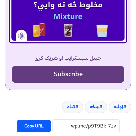
چینل سبسکرایب او شریک کړئ
Subscribe
ټولنه
ښځه
ګناه
Copy URL