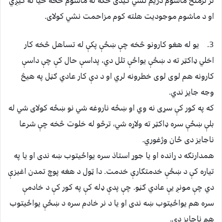
نر ترمنځ ماشوم دريم نشي کيدی ځکه له ماشوم څخه حيا نه کيږي
او د ماشوم موجوديت هلته کوم مزاحمت نشي کولای.
3. يو له هغو کارونو څخه چې ښځې پکې له تساهل څخه کار
اخلي ډاکټر ته د ښځې يواځې تلل دي، پداسې حال کې چې داسې
کارونه هم لوی لوی خطرونه لري او د دې کار عادي ګڼل په هيڅ
وجه جايز ندي.
که په کور کې سړی نه وي او ښځه ناروغه شي نو ښځه کولای شي له
بلې ښځې سره ډاکټر ته ولاړه شي، ترڅو له خلوت څخه چې شرعا
ناجايز دی ځان وژغوري.
همدارنګه د ړانده او يا جوړ استاذ سره يواځيتوب ښه ندی او يا په
تياره کې د ښځې خدمتګارې خدمت. دا ټول د هغه پوچ تمدن اغيزې
دي چې مونږ يې عادي ګڼو. چې پدې ډله کې په کور کې د خادمې
سره هم يواځيتوب ښه ندی او يا د نر خادم سره د ښځې يواځيتوب
هم ناجايز دی.