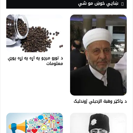
ښايي خوښ مو شي
د تورو مرچو په اړه په زړه پورې
معلومات
د ډاکټر وهبة الزحيلي ژوندليک