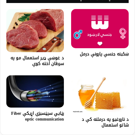
ښځینه جنسي پارونې درمل
د غوښې ډیر استعمال مو په
سرطان اخته کوي
رڼايي سپڼسيزې اړيكې Fiber
optic communication
د ناروغیو په درملنه کې د
شاتو استعمال