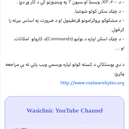
– د ۲۰۰۰، XP، ویسټا او سېون 7 په وينډوزنو کي د کار وړ دئ .
– د چټک سکن کولو شونتيا.
– د مشکوکو پروګرامونو قرنطينول او د ضرورت په اساس بيرته را
ګرځول.
– د چټک اسکن لپاره د بوليو (Commands)د کارولو امکانات.
او …
د دې پوستکالي د کښته کولو لپاره ورسمي ویب پاڼي ته يې مراجعه
وکړئ.
http://www.malwarebytes.org
Wasiclinic YouTube Channel