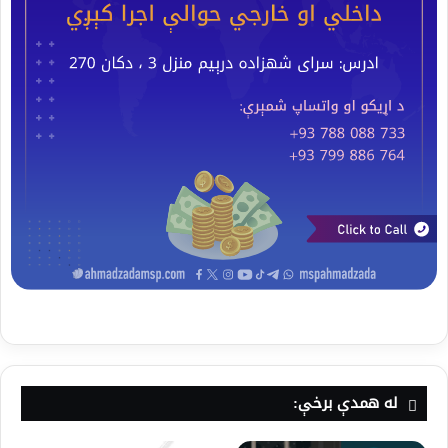
له همدې برخې: