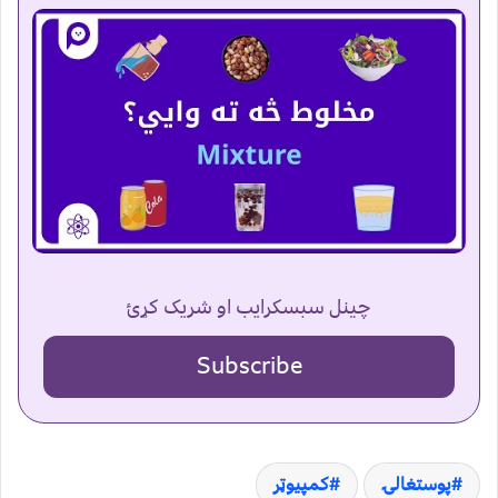
چینل سبسکرایب او شریک کړئ
Subscribe
پوستغالۍ
کمپیوټر