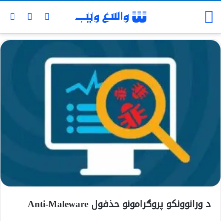
د ورانوونکو پروګرامونو حذفول Anti-Maleware