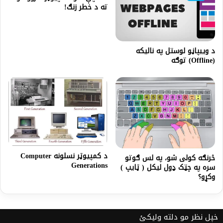
ته د خطر زنګ!
د ویبپاڼو لوستل په نالیکه
(Offline) توګه
د کمپیوټر نسلونه Computer
څرنګه کولی شو، په لس ګوتو
Generations
سره په چټک ډول ليکل ( ټايپ )
وکړو؟
خپل نظر مو دلته ولیکئ