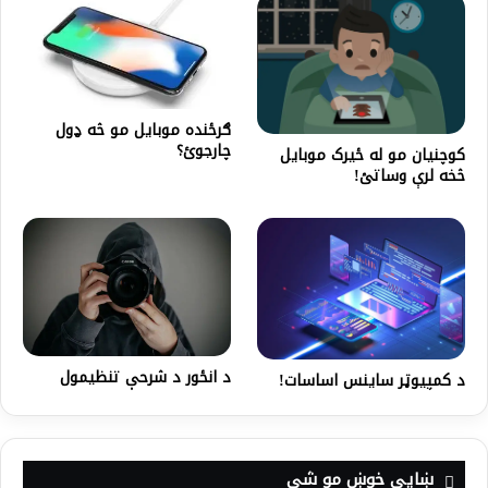
ګرځنده موبایل مو څه ډول
چارجوئ؟
کوچنیان مو له ځیرک موبایل
څخه لرې وساتئ!
د انځور د شرحې تنظيمول
د کمپیوټر ساینس اساسات!
ښايي خوښ مو شي