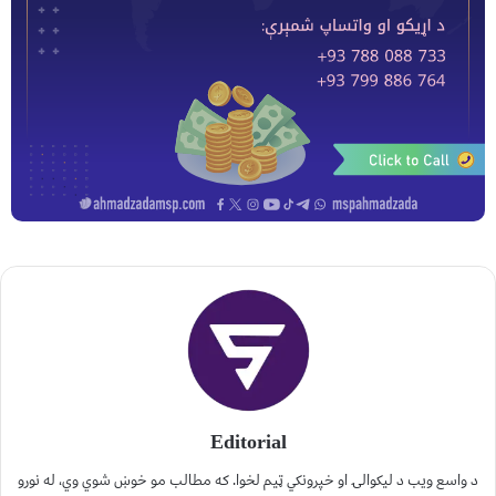
Editorial
د واسع ویب د لیکوالۍ او خپرونکي ټیم لخوا. که مطالب مو خوښ شوي وي، له نورو