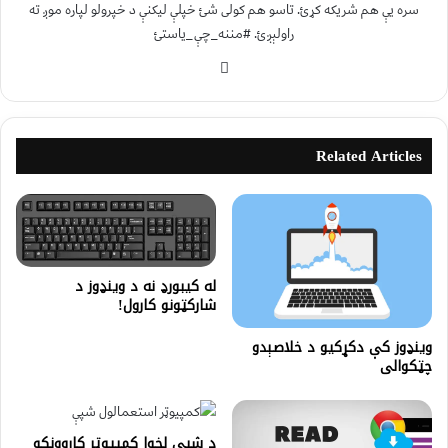
سره یې هم شریکه کړئ. تاسو هم کولی شئ خپلې لیکنې د خپرولو لپاره موږ ته
راولېږئ. #مننه_چې_یاستئ
Related Articles
له کیبورډ نه د وینډوز د
شارکټونو کارول!
وینډوز کې دکړکیو د خلاصېدو
چټکوالی
د شپې لخوا کمپیوټر کاروونکو