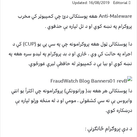
Updated: 16/08/2019
Editorial
Anti-Maleware هغه پوستکالی دئ چي کمپيوټر کي مخرب
پروګرام په نښه کوي او د تل لپاره یې حذفوي .
دا پوستکالی ټول هغه پروګرامونه چي په سي پي يو (CUP) کي د
اجراء په حالت کي وي ، څاري او د بد پروګرام په ليدو سره هغه په
نښه کوي او بيا يې د کمپيوټر له حافظې ليري غورځوي.
دا پوستکالی هر هغه بد( ورانوونکي) پروګرامونه چي اکثراً يو انټي
وایروس يې نه سي کشفولی ، مومي او د له منځه وړلو لپاره يې
درښکاره کوي.
د دې پروګرام ځانګړني :