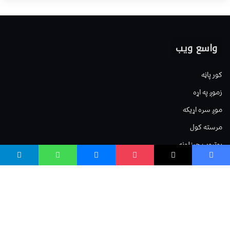
واسع ویب
کور پاڼه
زموږ په اړه
موږ سره اړیکه
مرسته کول
یوتیوب چینلونه
ټولنیزو رسنیو کې
مینو
لیکنه خپرول