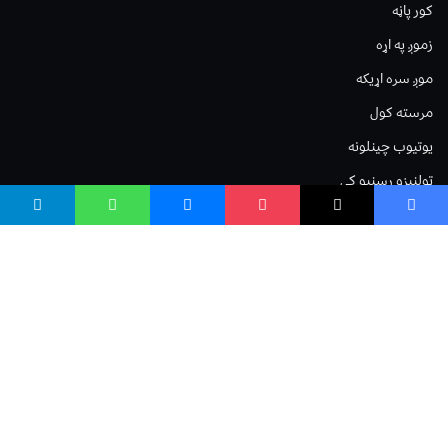
کور پاڼه
زموږ په اړه
موږ سره اړیکه
مرسته کول
یوتیوب چینلونه
ټولنیزو رسنیو کې
مینو
لیکنه خپرول
اعلان خپرول
لیکنې رپوټ
ستاسو نظر
Terms of Service