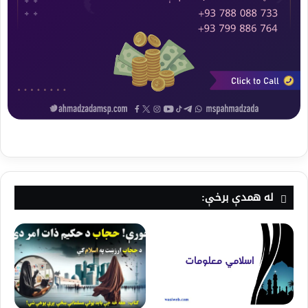
له همدې برخې: