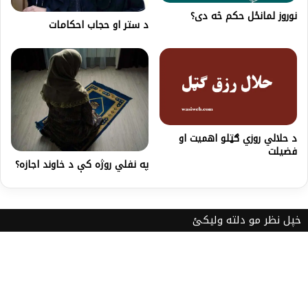
نوروز لمانځل حکم څه دی؟
د ستر او حجاب احكامات
د حلالي روزي ګټلو اهمیت او
فضیلت
په نفلي روژه کې د خاوند اجازه؟
خپل نظر مو دلته ولیکئ