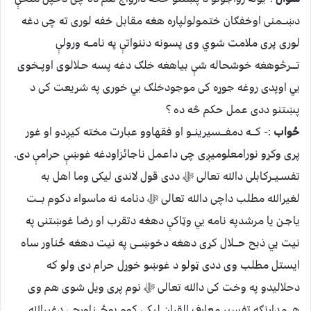
دښــمنی اوخفګان ختمولولپاره هغه مقابل خفه لوری ته چی دغه
لوری پری ملامت شوي وی پسونه دننواتې په نامــه ورولې
تــــرڅوهغه خوشحاله شې بیاهغه خلګ دغه پسه حـلالوی اوپــخوی
يي اوپدی روغه جوړه کی موجودخلګ يي خوری په شریعت کی د
پښتنو ددی عمل حکم څه ده ؟
ځواب
:- کـــه دمفـــسیرینــو او فقهاوو عبارت مخته کیږدو او غور
پری وکړو نورامعلومیږی چی داعمل ناجائزاودغه غوښې حرامې دی.
تفسـیــرکابلی دالله تعالی ﷻ ددی قول لاندی لیکی وما اهل به
لغیرالله مطلب داچی دالله تعالی ﷻ دنامه نه ماسواء دکوم بـــت
یاجـن یا مرشدپه نامه يي وټاکې دهغه دتقرب او رضا غوښتنی په
نیت يي ذبح حـــلال کړی دهغه دخوښـــی په نیت دهغه ځناور ساه
ایستل مطلب وی ددی ټولو د غوښو خوړل حرام دی ولو که
دحلالیدو په وخت کی دالله تعالی ﷻ نوم پری ویل شوی هم وی
هـــمدارنګه تفسیر معارف القران لیکې کوم یوځـــناورچی دغیرالله