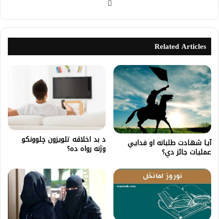
Related Articles
د بد اخلاقه تلويزون چلوونکو
آيا شهادت طلبانه او فدایي
وژنه رواه ده؟
عمليات جائز دي؟