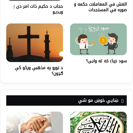
الغش في المعاملات حكمه و
حجاب د حکیم ذات امر دی |
صوره في المستجدات
ویدیو
سود (ربا) څه ته وایی؟
د نورو په مذهبې ورځو کې
ګډون؟
ښايي خوښ مو شي