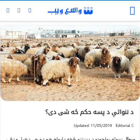
د ننواتې د پسه حکم څه شی دی؟
Updated: 11/05/2019
Editorial
سوال
:-یوله رواجونو د پښتنو څخه دارواج هم ده چی دخپل منځې