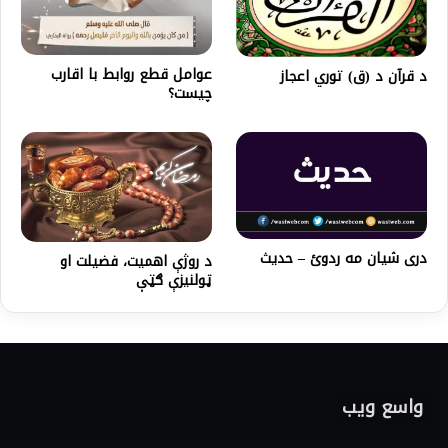
عوامل قطع روابط با اقارب
د قرآن د (ق) توري اعجاز
چيست؟
دری شیان مه ردوئ – حدیث
د روژې اهميت، فضيلت او
ټولنیزې ګټې
واسع ویب