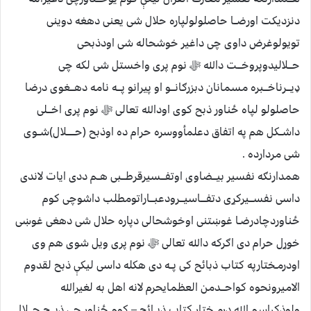
دنزدیکت اورضــا حاصلولولپاره حلال شی یعنی دهغه دوینی
تویولوغرض داوی چی داغیر خوشحاله شی اودذبحی
حـــلالیدوپروخـــت دالله ﷻ نوم پری واخستل شی لکه چی
ډیـــرناخـــبره مسمانان دبزرګانـــو او پیرانو پـــه نامه دهـــغوی درضا
حاصلولو لپاه ځناور ذبح کوی اودالله تعالی ﷻ نوم پری اخـــلی
داشــکل هم په اتفاق دعلمأووسره حرام ده اوذبح (حــــــلال)شــوی
شی مردارده .
همدارنګه نفسیر بیـــضاوی اوتفـــسیرقرطـــبی هــم ددی ایات لاندی
داسی نفســـیرکړی دتفــــاسیـــرودعبـــاراتومطلب داشوچی کوم
ځناوردچادرضـا غوښتنی اوخوشحالی دپاره حلال شی دهغی غوښی
خوړل حرام دی اګرکه دالله تعالی ﷻ نوم پری ویل شوی هم وی
اودرمـختارپه کتاب ذبائح کی پــه دی هکله داسی لیکې ذبح لقدوم
الامیرونحوه کواحـــدمن العظمایحرم لانه اهل به لغیرالله
ولوذکراسم الله درمــختار کتاب ذبــائح – کوم ځناور چی ذبـــح حـــلال