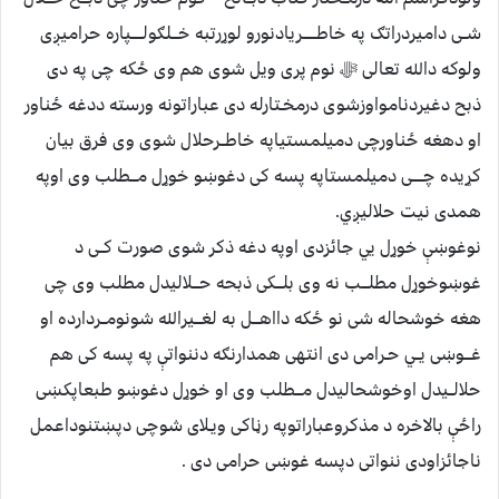
شــی دامیردراتګ په خاطــــــریادنورو لوړرتبه خـــلګولـــــپاره حرامیږی
ولوکه دالله تعالی ﷻ نوم پری ویل شوی هم وی ځکه چی په دی
ذبح دغیردنامواوزشوی درمخـتارله دی عباراتونه ورسته ددغه ځناور
او دهغه ځناورچی دمیلمستیاپه خاطــرحلال شوی وی فرق بیان
کړیده چـــــی دمیلمستاپه پسه کی دغوښو خوړل مـــطلب وی اوپه
همدی نیت حلالیږي.
نوغوښې خوړل يي جائزدی اوپه دغه ذکر شوی صورت کــی د
غوښوخوړل مطلـــب نه وی بلـــکی ذبحه حـــلالیدل مطلب وی چی
هغه خوشحاله شی نو ځکه دااهـــل به لغـــیرالله شونومــردارده او
غـــوښی يــي حـرامی دی انتهی همدارنګه دننواتې په پسه کی هم
حلالــیدل اوخوشحالیدل مـــطلب وی او خوړل دغوښو طبعاپکښی
راځې بالاخره د مذکروعباراتوپه رڼاکی ویـلای شوچی دپښتنوداعمل
ناجائزاودی ننواتی دپسه غوښی حرامی دی .