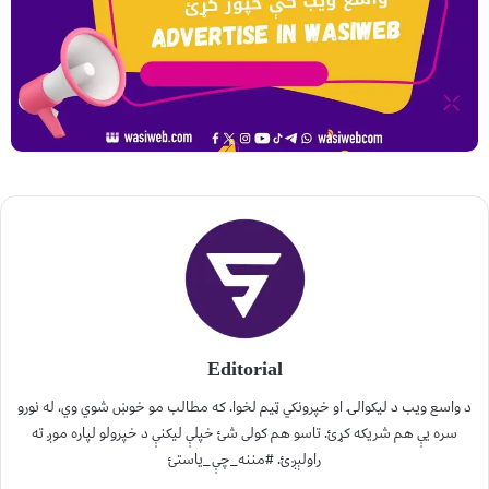
Editorial
د واسع ویب د لیکوالۍ او خپرونکي ټیم لخوا. که مطالب مو خوښ شوي وي، له نورو
سره یې هم شریکه کړئ. تاسو هم کولی شئ خپلې لیکنې د خپرولو لپاره موږ ته
راولېږئ. #مننه_چې_یاستئ