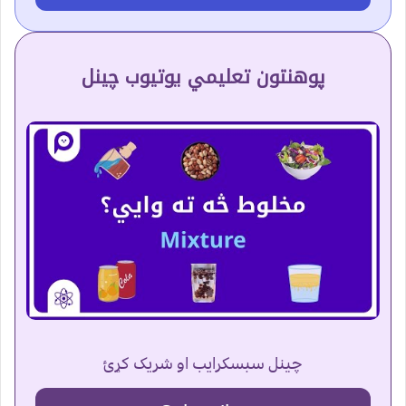
پوهنتون تعلیمي یوتیوب چینل
چینل سبسکرایب او شریک کړئ