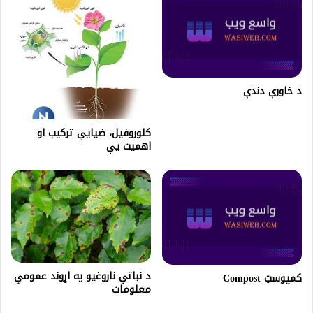
د خاورې دندې
کلوروفیل، ضیایي ترکیب او
اهمیت یې
د نباتي ناروغیو په اړوند عمومي
کمپوسټ Compost
معلومات