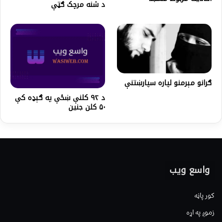
د شنه مرچک ګټې
ګرانو مېرمنو لپاره سپارښتنې
د ۹۲ کلنې ښځې په ګېډه کې
۵۰ کلن جنین
واسع ویب
کور پاڼه
زموږ په اړه