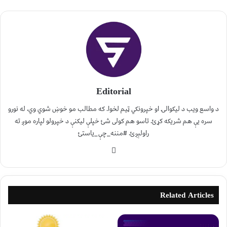
Editorial
د واسع ویب د لیکوالۍ او خپرونکي ټیم لخوا. که مطالب مو خوښ شوي وي، له نورو
سره یې هم شریکه کړئ. تاسو هم کولی شئ خپلې لیکنې د خپرولو لپاره موږ ته
راولېږئ. #مننه_چې_یاستئ
Related Articles