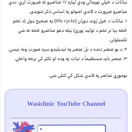
نباتات د خپلې نورمالي ودې لپاره ۱۷ عناصرو ته ضرورت لري. ددې
عناصرو ضرورت د لاندې اصولو په اساس ذکر شویدی.
۱: نباتات د خپل ژوند دوران (life cycle) په صحیح ډول (د تخم
څخه بیا تر تخم د تولید پورې) بېله دغو عناصرو څخه نه شي
تکمیلولی.
۲: د یو عنصر دنده د بل عنصر په تبدیلیدو سره صورت ونه نیسي.
۳: عنصر باید مستقیماً د نبات په وده او تکثر کې برخه واخلي.
نوموړي عناصر په لاندې شکل کې کتلی شی.
Wasiclinic YouTube Channel