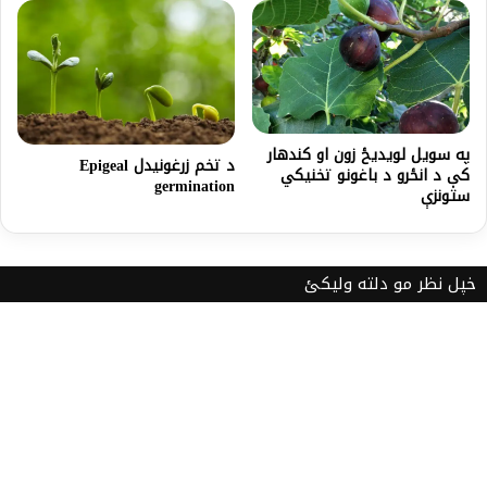
په سويل لويديځ زون او کندهار
د تخم زرغونیدل Epigeal
کې د انځرو د باغونو تخنيکي
germination
ستونزې
خپل نظر مو دلته ولیکئ