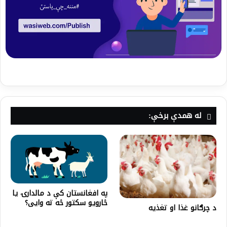
له همدې برخې:
په افغانستان کې د مالدارۍ یا
څارویو سکتور څه ته وایی؟
د چرګانو غذا او تغذیه