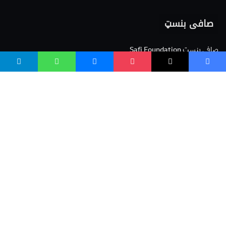
صافی بنسټ
صافی بنسټ Safi Foundation
واسع صافی wasisafi.com
واسع ویب wasiweb.com
واسع کلینیک wasiclinic.com
پوهنتون pohantoon.org