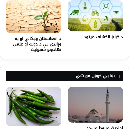
د کرنيز انکشاف ميتود
د افغانستان وچکالي او په
وړاندي يې د دولت او علمي
نهادونو مسوليت
ښايي خوښ مو شي
احادیث مربوط مسجد