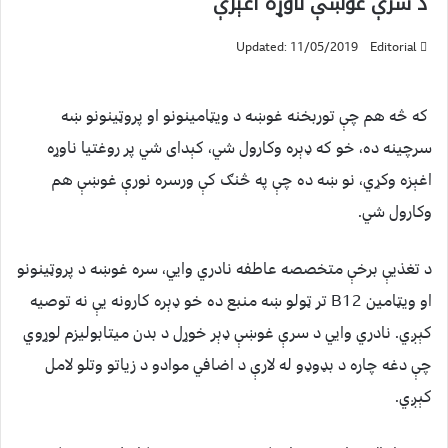
د سرې غوښې ناوړه اغېزې
Updated: 11/05/2019
Editorial
که څه هم چې توربخنه غوښه د ويټامینونو او پروټینونو ښه
سرچینه ده، خو که ډېره وکارول شي، کېدای شي پر روغتیا ناوړه
اغېزه وکړي، نو ښه ده چې په څنګ کې ورسره نورې غوښې هم
وکارول شي.
د تغذیې برخې متخصصه عاطفه نادري وایي، سره غوښه د پروټینونو
او ويټامین B12 تر ټولو ښه منبع ده خو ډېره کارونه یې نه توصیه
کېږي. نادري وایي د سرې غوښې ډېر خوړل د بدن ميتابولیزم لوړوي
چې دغه چاره د بډوډو له لارې د اضافي موادو د زیاتو وتلو لامل
کېږي.