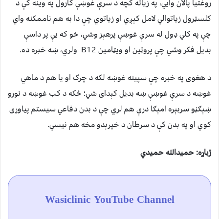
روغتیا پالان وایي، په زیاته کچه د سرې غوښې کارول په وینه کې د
کلسټرول زیاتوالي لامل کېږي او زیاتوي چې دا به هم ناممکنه واي
چې په کلي ډول له سرې غوښې پرهېز وشي، خو که یې پر داسې
بدیل فکر وشي چې پروټین او ويټامین B12 ولري، ښه خبره ده.
د هغوی په خبره چې سپینه غوښه لکه د چرګ او یا هم د ماهي
غوښه د سرې غوښې ښه بدیل کېدای شي؛ ځکه د کب غوښه د نورو
ښېګڼو سربېره امېګا درې هم لري چې د بدن دفاعي سيستم پیاوړی
کوي او په بدن کې د سرطان د خپرېدو مخه هم نیسي.
ژباړه: حمیدالله حمیدي
Wasiclinic YouTube Channel