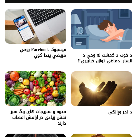
فيسبوک Facebook روحي
د خوب د کمښت له وجې د
مريضي پيدا کوي
انسان دماغي توازن خرابیږي!؟
میوه‌ و سبزیجات های رنگ سبز
د لمر وړانګي
نقش زیادی در آرامش اعصاب
دارند