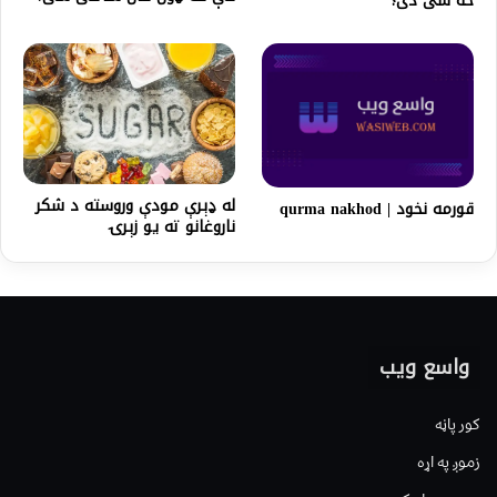
څه شی دی؟
له ډېرې مودې وروسته د شکر
قورمه نخود | qurma nakhod
ناروغانو ته یو زېرۍ
واسع ویب
کور پاڼه
زموږ په اړه