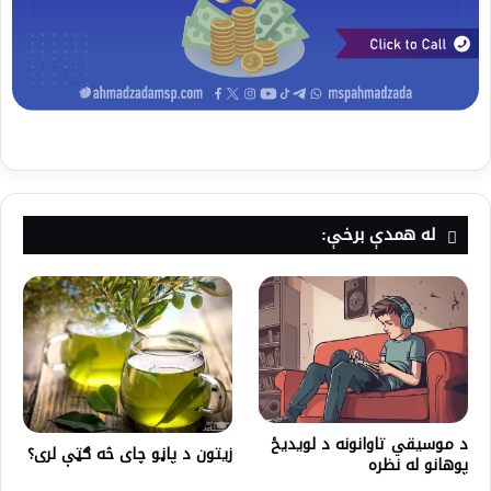
له همدې برخې:
د موسیقي تاوانونه د لویدیځ
زیتون د پاڼو چای څه ګټې لری؟
پوهانو له نظره