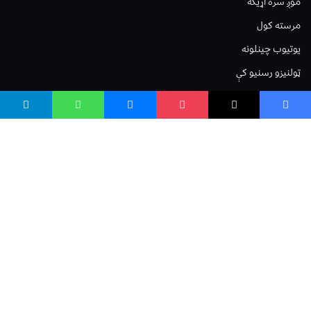
موږ سره اړیکه
مرسته کول
یوتیوب چینلونه
ټولنیزو رسنیو کې
مینو
لیکنه خپرول
اعلان خپرول
لیکنې رپوټ
ستاسو نظر
Terms of Service
Privacy Policy
Cookies Policy