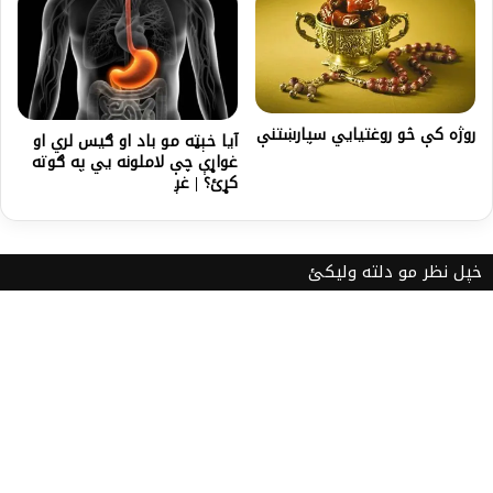
روژه کې څو روغتیايي سپارښتنې
آیا خېټه مو باد او ګیس لري او
غواړې چې لاملونه یي په ګوته
کړئ؟ | غږ
خپل نظر مو دلته ولیکئ