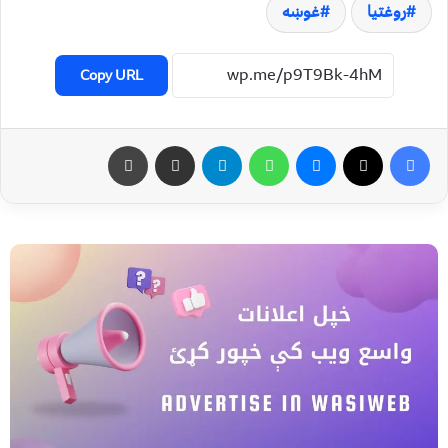
روغتیا
غوښه
Copy URL