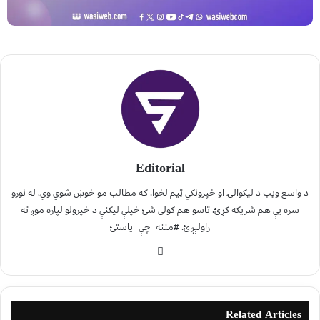
Editorial
د واسع ویب د لیکوالۍ او خپرونکي ټیم لخوا. که مطالب مو خوښ شوي وي، له نورو
سره یې هم شریکه کړئ. تاسو هم کولی شئ خپلې لیکنې د خپرولو لپاره موږ ته
راولېږئ. #مننه_چې_یاستئ
Related Articles