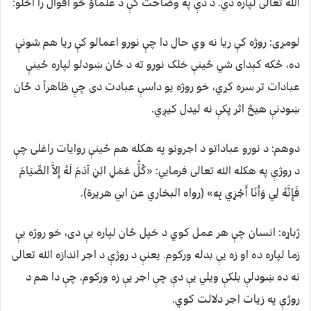
الله تعالی لپاره دي. د دې په وضاحت کې د علماؤ څو اقوال را اخلو:
لومړی: روژه کې ريا نه وي حال دا چې نورو اعمالو کې ريا هم شونې
ده، ځکه کېدای شي ځينې خلک نورو ته د ځان ښودلو لپاره ځينې
عبادات تر سره کړي، خو روژه يو داسې عبادت دی چې ظاهراً د ځان
ښودنې هيڅ اثر پکې نه ليدل کيږي.
دوهم: د نورو عباداتو د اجرونو په هکله هم ځينې روايات راغلی چې
د روژې په هکله الله تعالی فرمايي: «كُلُّ عَمَلِ ابْنِ آدَمَ لَهُ إِلاَّ الصِّيَامَ
فَإِنَّهُ لِي وَأَنَا أَجْزِي بِهِ» (رواه البخاري عن ابي هريرة).
ژباړه: انسان چې هر عمل کوي د خپل ځان لپاره يې دی، خو روژه يې
زما لپاره ده او زه يې بدله ورکوم. يعنې د روژې د اجر اندازه الله تعالی
نه ده ښودلې بلکې ويلي يې دې چې اجر يې زه ورکوم، چې دا هم د
روژې په زيات اجر دلالت کوي.