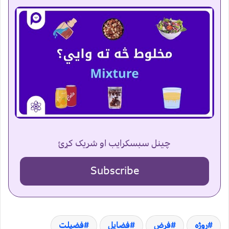
چینل سبسکرایب او شریک کړئ
Subscribe
روژه
فرض
فضایل
فضیلت