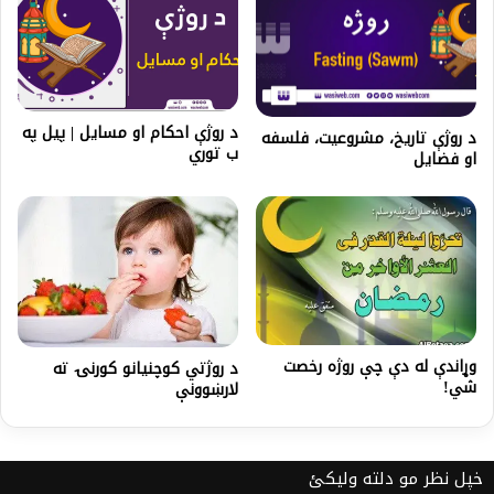
د روژې احکام او مسایل | پیل په
د روژې تاریخ، مشروعیت، فلسفه
ب توري
او فضایل
وړاندې له دې چې روژه رخصت
د روژتي کوچنيانو کورنۍ ته
شي!
لارښوونې
خپل نظر مو دلته ولیکئ