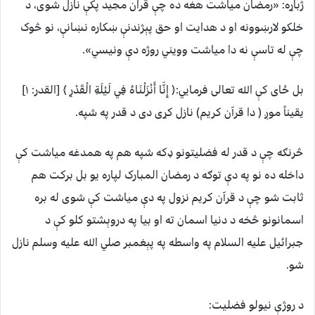
ژباړه: «رمضان مياشت هغه ده چې قران مجيد پکې نازل شوی، د
خلکو لارښوونه او د هدايت او حق پېژندنې ښکاره نښانې، نو څوک
چې له تاسې نه دا مياشت وويني روژه دې ونيسي».
بل ځای کې الله تعالی فرمايي:﴿ إِنَّا أَنْزَلْنَاهُ فِي لَيْلَةِ الْقَدْرِ ﴾ [القدر: ۱]
يقيناً موږ ( دا قرآن کريم) نازل کړی دی د قدر په شپه.
څرنګه چې د قدر له فضليتونو ډکه شپه هم په همدغه مياشت کې
داخله ده نو په دې توګه د رمضان المبارک لپاره يو بل برکت هم
ثابت شو چې د قرآن کريم نزول په دې مياشت کې شوی له بره
اسمانونو څخه د دنيا اسمان ته او بيا په دروېشتو کلو کې د
جبرائيل علیه السلام په واسطه په پېغمبر صلي الله عليه وسلم نازل
شو.
د روژې نيولو فضليت: