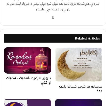
سره یې هم شریکه کړئ. تاسو هم کولی شئ خپلې لیکنې د خپرولو لپاره موږ ته
راولېږئ. #مننه_چې_یاستئ
Related Articles
د روژې فرضیت ،اهمیت ، فضیلت
او ګټې
سرسايه په كومو كسانو واجب
ده؟