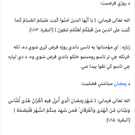
د روژې فرضيت:
الله تعالی فرمايي: ﴿ يا أيُّها الذِينَ آمَنُوا كُتِبَ عليكمْ الصّيامُ كَما
كُتِبَ علَى الذين مِنْ قَبْلِكُمْ لَعَلّكم تتقونْ ﴾ [البقرة: ۱۸۳].
ژباړه : اې مؤمنانو! په تاسې باندې روژه فرض کړی شوې ده، لکه
څرنګه چې تر تاسو ړومبنيو خلکو باندې فرض شوې وه، د دې لپاره
چې تاسو کې تقوا پيدا شي.
د
رمضان
مياشتې فضليت:
الله تعالی فرمايي: ﴿ شَهْرُ رَمَضَانَ الَّذِي أُنزِلَ فِيهِ الْقُرْآنُ هُدًى لِّلنَّاسِ
وَبَيِّنَاتٍ مِّنَ الْهُدَىٰ وَالْفُرْقَانِ ۚ فَمَن شَهِدَ مِنكُمُ الشَّهْرَ فَلْيَصُمْهُ ﴾
[البقرة: ۱۸۵].