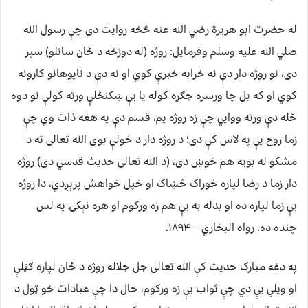
له حضرت ابو هريرة رضي الله عنه څخه روايت دی چې رسول الله
صلي الله عليه وسلم وفرمايل: روژه (له دوزخه د ځان ساتلو) سپر
دی، نو روژه دار دې نه خرابه خبرې کوي او نه دې د ناپوهانو کارونه
کوي او که بل چا ورسره جګړه کوله يا يې ښکنځلې ورته کولې نو دوه
ځله دې ورته ووايي چې زه روژه يم، قسم دې په هغه ذات وي چې
زما روح يې په لاس کې دی؛ د روژه دار د خولې بوی الله تعالی ته د
مشکو له بويه هم خوښ دی، (د الله تعالی حديث قدسي دی) روژه
دار زما د رضا لپاره خوراک څښاک او خپل خواهش پرېږدي، دا روژه
يې زما لپاره ده او بدله به يې هم زه ورکوم او هره نېکۍ په لس
چنده ده. رواه البخاري – ۱۸۹۴.
په دغه مبارک حديث کې الله تعالی جل جلاله روژه د ځان لپاره ګڼلې
او ويلي يې دي چې ثواب يې زه ورکوم، حال دا چې عبادات خو ټول د