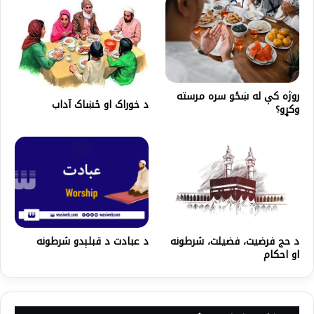
روژه کې له ښځو سره مرسته
د خوراک او څښاک آداب
وکړو؟
د حج فرضيت، فضيلت، شرطونه
د عبادت د قبلېدو شرطونه
او احکام