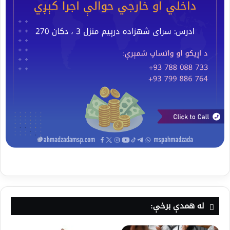
له همدې برخې: