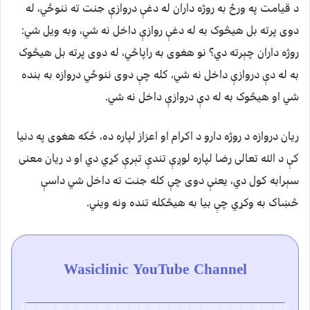
د قيامت په ورځ به روژه داران له دغې دروازې جنت ته ننوځي، له
دوی پرته بل هيڅوک به له دغې روازې داخل نه شي، وبه ويل شي:
روژه داران چېرته دي؟ نو هغوی به راپاڅي، له دوی پرته بل هيڅوک
به له دې دروازې داخل نه شي، کله چې دوی ننوځي دروازه به بنده
شي او هيڅوک به له دې دروازې داخل نه شي.
ريان دروازه د روژه دارو د اکرام او اعزاز لپاره ده، ځکه هغوی په دنيا
کې د الله تعالی رضا لپاره لوږې تندې تېرې کړي دي او د ريان معنی
سېرابه کول دي، يعنې دوی چې کله جنت ته داخل شي داسې
څښاک به وکړي چې بيا به هيڅکله تنده ونه ويني.
Wasiclinic YouTube Channel