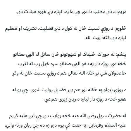
دريم: د دې مطلب دا دی چې دا زما لپاره ډېر غوره عبادت دی.
څلورم: د روژې نسبت ځان ته کول د ډېر فضليت، تشريف او تعظيم
لپاره دی، لکه: بيت الله.
پنځم: له خوراک، څښاک او شهوتونو ځان ساتل له الهي صفاتو
څخه دي، روژه دار په دغو الهي صفاتو سره خپل رب ته تقرب
حاصلولای شي نو ځکه الله تعالی هم د روژې نسبت ځان ته وکړ.
د روژې نيولو په هکله نور هم ډېر فضايل روايت شوي، چې يو له
هغو څخه د روژه دار لپاره د ريان زېری هم دي.
له حضرت سهل رضي الله عنه څخه روايت دی چې نبي عليه کريم
عليه السلام وفرمايل: په جنت کې يوه دروازه ده چې ريان ورته وايي،