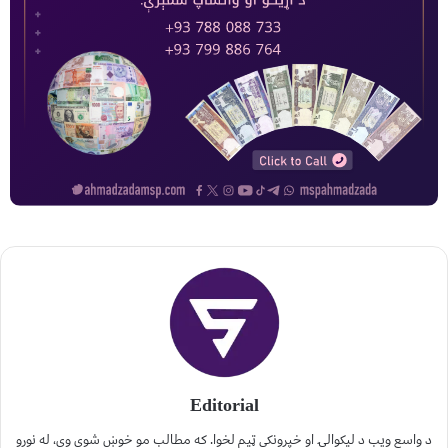
Editorial
د واسع ویب د لیکوالۍ او خپرونکي ټیم لخوا. که مطالب مو خوښ شوي وي، له نورو