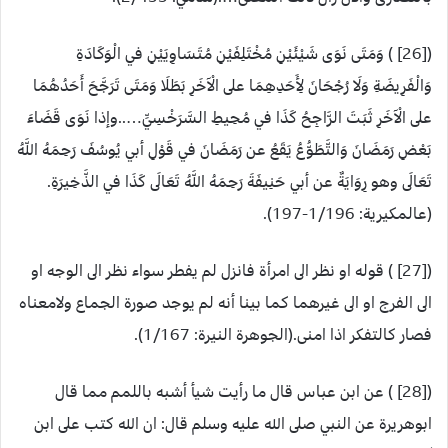
([26] ) وَمَتَى نَوَى شَيْئَيْنِ مُخْتَلِفَيْنِ مُتَسَاوِيَيْنِ في الْوَكَادَةِ
وَالْفَرِيضَةِ وَلَا رُجْحَانَ لِأَحَدِهِمَا على الْآخَرِ بَطَلَا وَمَتَى تَرَجَّحَ أَحَدُهُمَا
على الْآخَرِ ثَبَتَ الرَّاجِحُ كَذَا في مُحِيطِ السَّرَخْسِيِّ…..وإذا نَوَى قَضَاءَ
بَعْضِ رَمَضَانَ وَالتَّطَوُّعُ يَقَعُ عن رَمَضَانَ في قَوْلِ أبي يُوسُفَ رَحِمَهُ اللَّهُ
تَعَالَى وهو رِوَايَةٌ عن أبي حَنِيفَةَ رَحِمَهُ اللَّهُ تَعَالَى كَذَا في الذَّخِيرَةِ.
(عالمكيرية: 1/196-197).
([27] ) قوله او نظر الى امرأة فانزل لم يفطر سواء نظر الى الوجه او
الى الفرج او الى غيرهما كما بينا أنه لم يوجد صورة الجماع ولامعناه
فصار كالتفكر اذا امنى.(الجوهرة النيرة: 1/167).
([28] ) عن ابن عباس قال ما رأيت شيأ أشبه باللمم مما قال
ابوهريرة عن النبي صلى الله عليه وسلم قال: ان الله كتب على ابن