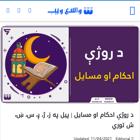
د روژې احکام او مسایل | پيل په ز، ژ، ږ، س، ښ،
ش توري
Updated: 11/04/2021
Editorial