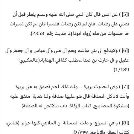
([5] ) عن انس قال كان النبي صلى الله عليه وسلم يفطر قبل أن
يصلي على رطبات, فان لم تكن رطبات فتميرا فان لم تكن تميرات
حا حسوات من ماء.(رواه ابوداؤد حديث رقم: 2358).
([6] ) ولايدفع الى بني هاشم وهم آل علي وآل عباس و آل جعفر وآل
عقيل و آل حارث بن عبدالمطلب كذافي الهداية.(عالمكيري:
1/189).
([7] ) وفي الحديث بريرة… ولك ذلك لحم تصدق به على بريرة
وأنت لاتاكل الصدقة قال هو عليها صدقة ولنا هدية. متفق عليه
(مشكوة المصابيح, كتاب الزكاة, باب مالاتحل له الصدقة)
([8] ) و في السراج: و دلت المسالة ان الملاهي كلها حرام. (شامي،
كتاب الحظر والاباحة: ۶/۳۴۸).