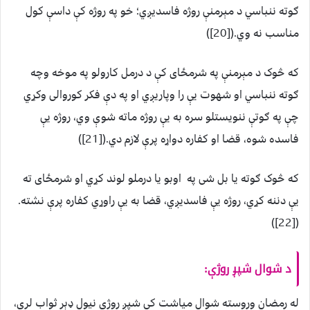
ګوته ننباسي د مېرمنې روژه فاسديږي؛ خو په روژه کې داسې کول
مناسب نه وي.([20])
که څوک د مېرمنې په شرمځای کې د درمل کارولو په موخه وچه
ګوته ننباسي او شهوت يې را وپاريږي او په دې فکر کوروالی وکړي
چې په ګوتې ننويستلو سره به يې روژه ماته شوې وي، روژه يې
فاسده شوه، قضا او کفاره دواړه پرې لازم دي.([21])
که څوک ګوته يا بل شی په اوبو يا درملو لوند کړي او شرمځای ته
يې دننه كړي، روژه يې فاسديږي، قضا به يې راوړي کفاره پرې نشته.
([22])
د شوال شپږ روژې:
له رمضان وروسته شوال مياشت کې شپږ روژې نيول ډېر ثواب لري،