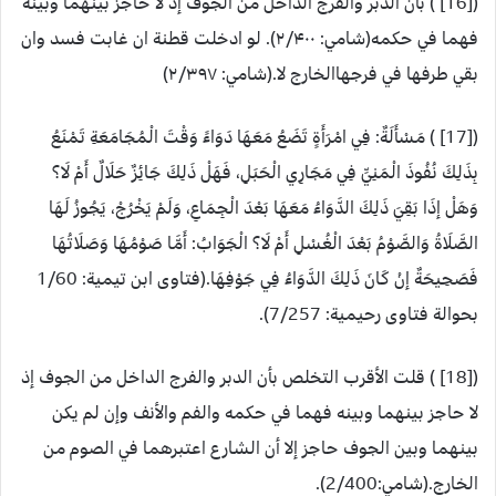
([16] ) بأن الدبر والفرج الداخل من الجوف إذ لا حاجز بينهما وبينه
فهما في حكمه(شامي: ۲/۴۰۰). لو ادخلت قطنة ان غابت فسد وان
بقي طرفها في فرجهاالخارج لا.(شامي: ۲/۳۹۷)
([17] ) مَسْأَلَةٌ: فِي امْرَأَةٍ تَضَعُ مَعَهَا دَوَاءً وَقْتَ الْمُجَامَعَةِ تَمْنَعُ
بِذَلِكَ نُفُوذَ الْمَنِيِّ فِي مَجَارِي الْحَبَلِ، فَهَلْ ذَلِكَ جَائِزٌ حَلَالٌ أَمْ لَا؟
وَهَلْ إذَا بَقِيَ ذَلِكَ الدَّوَاءُ مَعَهَا بَعْدَ الْجِمَاعِ، وَلَمْ يَخْرُجْ، يَجُوزُ لَهَا
الصَّلَاةُ وَالصَّوْمُ بَعْدَ الْغُسْلِ أَمْ لَا؟ الْجَوَابُ: أَمَّا صَوْمُهَا وَصَلَاتُهَا
فَصَحِيحَةٌ إنْ كَانَ ذَلِكَ الدَّوَاءُ فِي جَوْفِهَا.(فتاوى ابن تيمية: 1/60
بحوالة فتاوى رحيمية: 7/257).
([18] ) قلت الأقرب التخلص بأن الدبر والفرج الداخل من الجوف إذ
لا حاجز بينهما وبينه فهما في حكمه والفم والأنف وإن لم يكن
بينهما وبين الجوف حاجز إلا أن الشارع اعتبرهما في الصوم من
الخارج.(شامي:2/400).