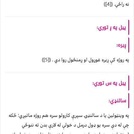
نه راځي. ([4])
پيل په ږ توري:
ږيره:
په روژه کې ږيره غوړول او ږمنځول روا دي . ([5])
پیل په س توري:
سالنډي:
په وينټولين يا د سالنډۍ سپرې کارولو سره هم روژه ماتيږي؛ ځکه
چې له دې سره يو ډول درمل د خولې له لارې بدن ته ننوځي