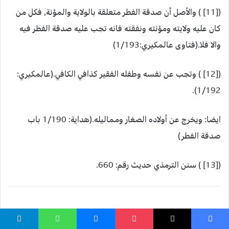
([11] ) والأصل أن صدقة الفطر متعلقة بالولاية والمؤنة, فكل من
كان عليه ولايته ومؤنته ونفقته فانه تجب عليه صدقة الفطر فيه
والا فلا.(فتاوى عالمكيري:1/193)
([12] ) وتجب عن نفسه وطفله الفقير كذافي الكافي.(عالمكيري:
1/192).
ايضا: ويخرج عن أولاده الصغار ومماليله.(هداية: 1/190 باب
صدقة الفطر)
([13] ) سنن الترمذي حديث رقم: 660.