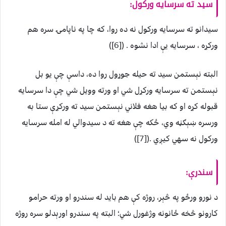
سيد ته سرسايه ورکول:
سيدانو ته سرسايه ورکول نه ده روا، که چا په ناپامۍ سره هم
ورکړه ، سرسايه يې ادا نشوه . ([6])
البته نېستمن سيد ته حيله جوړول روا ده، داسې چې يو بل
نېستمن ته سرسايه ورکړل شي او ورته وويل شي چې دا سرسايه
قبوله کړه او که بيا هغه فلاني نېستمن سيد ته ورکړې ستا به
ورسره ښېګڼه وي، ځکه چې هغه ته د سيدوالي له امله سرسايه
ورکول نه سهي کيږي .([7])
سندرې:
د نورو ورځو په څېر، روژه کې هم بايد له سندرو او ورته حرامو
کارونو څخه ځانونه وژغورل شي؛ البته په سندرو اورېدلو سره روژه