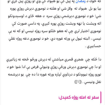
که څوک د
رمضان
په پيل کې يو هېواد کې وي او روژې پيل کړي او
بيا يو بل هېواد ته ولاړ شي او هلته د نوموړي دېرش روژې پوره
شي؛ خو د نوموړي دېرشمې روژې سره د هغه ځای د اوسېدونکو
اته ويشت يا نهه وېشت روژې پوره کېږي، په داسې صورت کې
نوموړی اختيار لري چې له هغو خلکو سره روژه نيسي او که نه يې
نيسي ، البته نيول يې ورته غوره دي، خو د نوموړي دغه روژه نفلي
حسابيږي .
دا ځکه چې هجري قمري مياشتې له دېرش ورځو څخه نه زياتيږي
او دا چې نوموړي دېرش ورځې روژې ونيولې فرض يې ادا شو؛ خو د
نورو روژه نيوونکو د درناوي لپاره ورته غوره دا ده چې يو دېرشمه
نفل ونيسي . ([1])
سفر له امله روژه کمېدل: