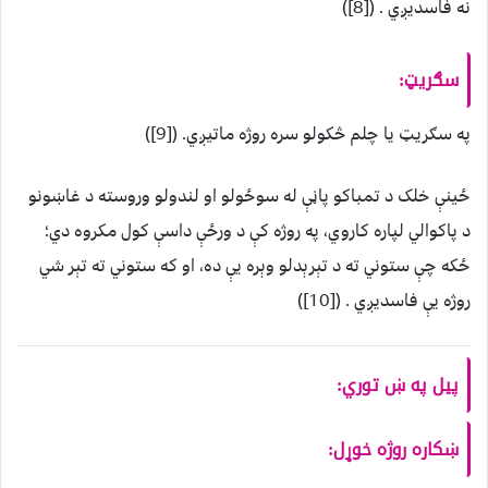
نه فاسديږي . ([8])
سګريټ:
په سګريټ يا چلم څکولو سره روژه ماتيږي. ([9])
ځينې خلک د تمباکو پاڼې له سوځولو او لندولو وروسته د غاښونو
د پاکوالي لپاره کاروي، په روژه کې د ورځې داسې کول مکروه دي؛
ځکه چې ستوني ته د تېرېدلو وېره يې ده، او که ستوني ته تېر شي
روژه یې فاسدیږي . ([10])
پيل په ښ توري:
ښکاره روژه خوړل: