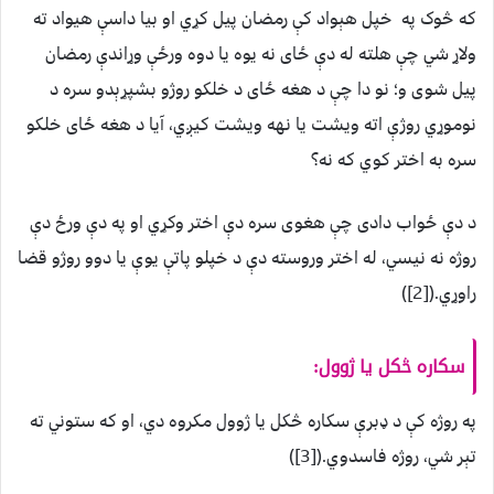
که څوک په خپل هېواد کې رمضان پيل کړي او بيا داسې هيواد ته
ولاړ شي چې هلته له دې ځای نه يوه يا دوه ورځې وړاندې رمضان
پيل شوى و؛ نو دا چې د هغه ځای د خلکو روژو بشپړېدو سره د
نوموړي روژې اته ويشت يا نهه ويشت کيږي، آيا د هغه ځای خلکو
سره به اختر کوي که نه؟
د دې ځواب دادی چې هغوی سره دې اختر وکړي او په دې ورځ دې
روژه نه نيسي، له اختر وروسته دې د خپلو پاتې یوې یا دوو روژو قضا
راوړي.([2])
سکاره څکل يا ژوول:
په روژه کې د ډبرې سکاره څکل يا ژوول مکروه دي، او که ستوني ته
تېر شي، روژه فاسدوي.([3])