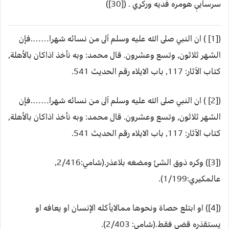
سرسايې هومره فديه ورکړي . ([30])
([1] ) ان النبي صلى الله عليه وسلم آلى من نسائه شهرا…….فإن
الشهر ثلاثون, وتسع وعشرون. قال محمد: وبه نأخذ اذاكان بالأهلة,
كتاب الآثار: 117, باب الايلاء رقم الحديث 541.
([2] ) ان النبي صلى الله عليه وسلم آلى من نسائه شهرا…….فإن
الشهر ثلاثون, وتسع وعشرون. قال محمد: وبه نأخذ اذاكان بالأهلة,
كتاب الآثار: 117, باب الايلاء رقم الحديث 541.
([3]) وكره ذوق الشئ ومضغه بلاعذر.(شامي:2/416,
عالمكيري:1/199).
([4]) او ابتلع حصاة ونحوها ممالايأكله الإنسان او يعافه او
يستقذره قضى فقط.(شامي: 2/403).