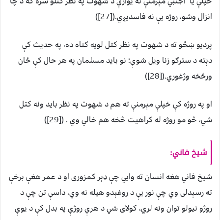
خپلې يا اجنبي مېرمنې ته يوازې د شهوت په نظر کتلو سره که د چا
انزال وشو، روژه يې نه فاسديږي.([27])
پرديو ښځو ته د شهوت په نظر کتل لويه ګناه ده، په حديث کې
دېته د سترګو زنا ويل شوې؛ نو بايد مسلمان په هر حال کې ځان
ورڅخه وژغوري.([28])
او په روژه کې خپلې مېرمنې ته هم د شهوت په نظر بايد ونه کتل
شي، څو مو روژه له کراهيت څخه هم خالي وي . ([29])
شيخ فاني:
شيخ فاني هغه انسان ته وايي چې ډېر کمزوری او د عمر هغې برخې
ته رسېدلی وي چې نور يې د روغېدو هيله نه وي، داسې تن چې د
روژو نيولو توان ونه لري، کولای شي د هرې روژې په بدل کې د يوې