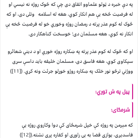
په دې خبره د ټولو علماوو اتفاق دی چې که څوک روژه نه نيسي او
له فرضيت څخه يې هم انکار کوي، هغه له اسلامه وتلی دی، او که
څوک له کوم عذر پرته د رمضان روژه وخوري خو له فرضيت څخه يې
انکار نه کوي، هغه مسلمان دی؛ خوسخت ګناهګار دی.
او که څوک له کوم عذر پرته په ښکاره روژه خوري او د ديني شعائرو
سپکاوی کوي، هغه فاسق دی، مسلمان خليفه بايد داسې سړی
ووژني ترڅو نور خلک په ښکاره روژو خوړلو جرئت ونه کړي. ([11])
پيل په ش توري:
شرمځای:
که مېرمن په روژه کې خپل شرمځای کې دوا وکاروي روژه يې
فاسديږي، يوازې قضا به يې راوړي او کفاره پرې نشته.([12])