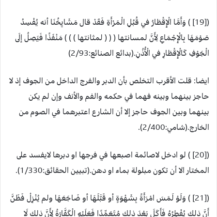
([19] ) وَأَمَّا الْإِقْطَارُ في قُبُلِ الْمَرْأَةِ فَقَدْ قال مَشَايِخُنَا أنه يُفْسِدُ
صَوْمَهَا بِالْإِجْمَاعِ لِأَنَّ لمسانتها ( ( ( لمثانتها ) ) ) مَنْفَذًا فَيَصِلُ إلَى
الْجَوْفِ كَالْإِقْطَارِ في الْأُذُنِ.(بدائع الصنائع:2/93)
ايضا: قلت الأقرب التخلص بأن الدبر والفرج الداخل من الجوف إذ لا
حاجز بينهما وبينه فهما في حكمه والفم والأنف وإن لم يكن
بينهما وبين الجوف حاجز إلا أن الشارع اعتبرهما في الصوم من
الخارج.(شامي:2/400).
([20] ) لو ادخل لاصائمة اصبعها في فرجها او دبرها لايفسد على
المختار الا أن تكون مبلولة بماء او دهن.(تبيين الحقائق:1/330).
([21] ) وَلَوْ لَمَسَ امْرَأَةً بِشَهْوَةٍ أو قَبَّلَهَا أو ضَاجَعَهَا ولم يُنْزِلْ فَظَنَّ
أَنَّ ذلك يُفْطِرُهُ فَأَكَلَ بَعْدَ ذلك مُتَعَمِّدًا فَعَلَيْهِ الْكَفَّارَةُ لِأَنَّ ذلك لَا