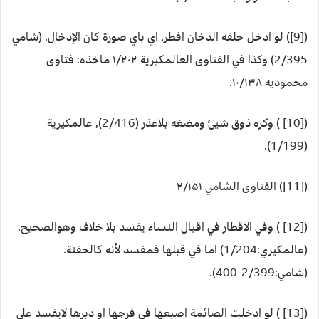
([9]) لو ادخل حلقه الدخان افطر, اي باي صورة كان الإدخال. (شامي
2/395) وكذا في الفتاوى العالمكيرية ۱/۲۰۲ ماخذه: فتاوى
محموديه ۱۰/۱۳۸.
([10] ) وكره ذوق شيئ ومضغه بلاعذر (2/416), عالمكيرية
(1/199).
([11]) الفتاوى الشامي ۲/۱۵۱
([12] ) وفي الاقطار في اقبال النساء يفسد بلا خلاف وهوالصحيح.
(عالمكيري:1/204) اما في قبلها فمفسد لأنه كالحقنة.
(شامي:2/399-400).
([13] ) لو ادخلت الصائمة اصبعها في فرجها او دبرها لايفسد على