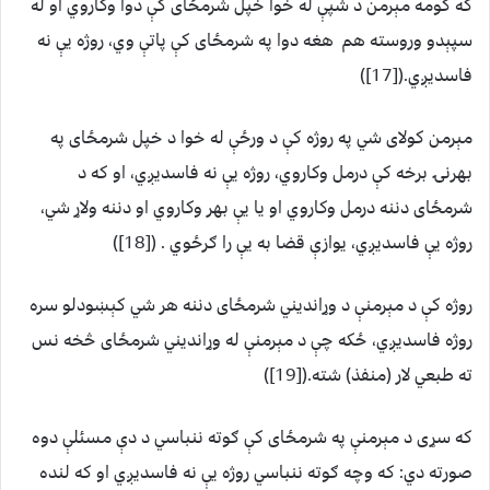
که کومه مېرمن د شپې له خوا خپل شرمځای کې دوا وکاروي او له
سپېدو وروسته هم هغه دوا په شرمځای کې پاتې وي، روژه يې نه
فاسديږي.([17])
مېرمن کولای شي په روژه کې د ورځې له خوا د خپل شرمځای په
بهرنۍ برخه کې درمل وکاروي، روژه يې نه فاسديږي، او که د
شرمځای دننه درمل وکاروي او يا يې بهر وکاروي او دننه ولاړ شي،
روژه يې فاسديږي، يوازې قضا به يې را ګرځوي . ([18])
روژه کې د مېرمنې د وړانديني شرمځای دننه هر شي کېښودلو سره
روژه فاسديږي، ځکه چې د مېرمنې له وړانديني شرمځای څخه نس
ته طبعي لار (منفذ) شته.([19])
که سړی د مېرمنې په شرمځای کې ګوته ننباسي د دې مسئلې دوه
صورته دي: که وچه ګوته ننباسي روژه يې نه فاسديږي او که لنده