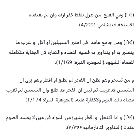
([7]) وفي الفتح: من هزل بلفظ كفر ارتد وان لم يعتقده
للاستخفاف.(شامي: 4/222)
([8] ) ومن جامع عامدا في احدى السبيلين او اكل او شرب ما
يتغذى به او يتداوى به فعليه القضاء والكفارة لان الجناية متكاملة
لقضاء الشهوة.(الجوهرة النيرة: 1/169).
و من تسحر وهو يظن ان الفجر لم يطلع او افطر وهو يرى ان
الشمس قدغربت ثم تبين ان الفجر قد طلع وان الشمس لم تغرب
قضاه ذلك اليوم ولاكفارة عليه. (الجوهرة النيرة: 1/174)
([9] ) و اذا اكتحل او اقطر بشيئ من الدواء في عين لا يفسد الصوم
عندنا (الفتاوى التاتارخانية ۲/۳۶۶).