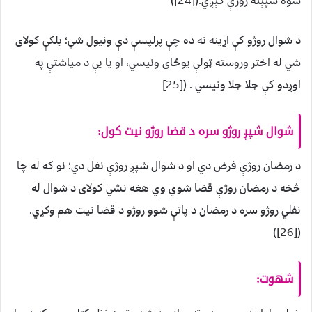
سوه شپېته روژې کېږي.([24])
د شوال روژو کې اړينه نه ده چې پرلپسې دې ونيول شي؛ بلکې کولای
شي له اختر وروسته ټولې يوځای ونيسي، او يا يې د مياشتې په
اوږدو کې جلا جلا ونيسي . ([25]
شوال شپږ روژو سره د قضا روژو نيت کول:
د رمضان روژې فرض دي او د شوال شپږ روژې نفل دي؛ نو که له چا
څخه د رمضان روژې قضا شوي وي هغه نشي کولای د شوال له
نفلي روژو سره د رمضان د پاتې شوو روژو د قضا نيت هم وکړي.
([26])
شهوت: