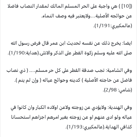
([10] ) هي واجبة على الحر المسلم المالك لمقدار النصاب فاضلا
عن حوائجه الأصلية…ولايعتبر فيه وصف النماء.
(عالمكيري:1/191).
ايضا: يخرج ذلك عن نفسه لحديث ابن عمر قال فرض رسول الله
صلى الله عليه وسلم زكوة الفطر على الذكر والانثى.(هداية:1/190).
وفي الشامية: تجب صدقة الفطر على كل حر مسلم…. ( ذي نصاب
فاضل عن حاجته الأصلية ) كدينه وحوائج عياله ( وإن لم ينم ).
(شامي: 2/98).
وفي الهندية: ولايؤدي عن زوجته ولاعن اولاده الكبار وان كانوا في
عياله ولو ادى عنهم او عن زوجته بغير امرهم اجزاهم استحسانا
كذافي الهداية.(عالمكيري:1/193).