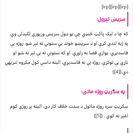
[irp][irp][irp]
سريښ تېرول:
که چا د ليک پاکټ څنډي چې يو ډول سريښ ورپورې لګېدلی وي،
په ژبه لندې کړې او د سريښو خوند يې ستوني ته تېر شو، روژه يې
فاسديږي، يوازې قضا به راوړي، او که ستوني ته يې تېر نه شو او
ناړې يې توکړې، روژه يې نه فاسديږي، البته داسې کول مکروه تنزيهي
دي.([4])
په سګريټ روژه ماتی:
سګريټ سره روژه ماتول د سنت خلاف کار دی، البته پر روژې کوم
اغېز نه کوي . ([5])