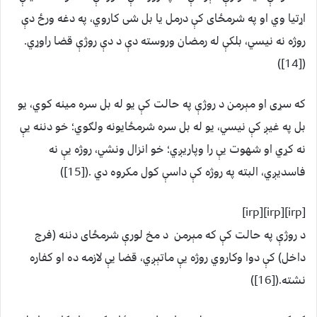
اړتيا وي او په شرمځای کې درمل يا بل شی کاروي، په دغه ورځ دې
روژه نه نيسي، بلکې له رمضان وروسته دې د دې روژې قضا راوړي.
([14])
که سړی او مېرمن د روژې په حالت کې يو له بل سره مينه کوي، يو
بل په غيږ کې نيسي، يو له بل سره شرمځايونه ولګوي؛ خو دننه يې
نه کړي او شهوت يې را وپاريږي؛ خو انزال ونشي، روژه يې نه
فاسديږي، البته په روژه کې داسې کول مکروه دي .([15])
[irp][irp][irp]
د روژې په حالت کې که مېرمن د مخ لورې شرمځای دننه (فرج
داخل) کې دوا وکاروي روژه يې ماتېږي، قضا يې لازمه ده او کفاره
نشته.([16])