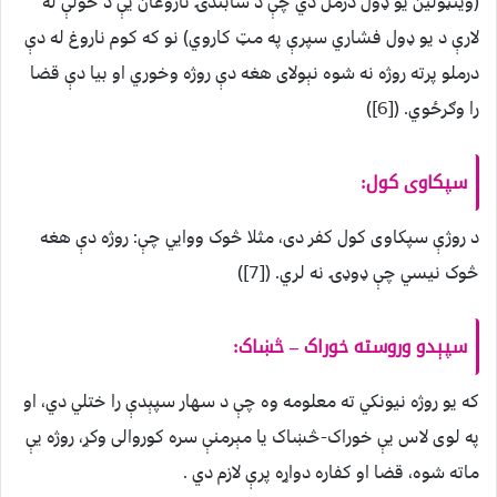
(وينټولين يو ډول درمل دي چې د سابندۍ ناروغان يې د خولې له
لارې د يو ډول فشاري سپرې په مټ کاروي) نو که کوم ناروغ له دې
درملو پرته روژه نه شوه نېولای هغه دې روژه وخوري او بيا دې قضا
را وګرځوي. ([6])
سپکاوی کول:
د روژې سپکاوی کول کفر دی، مثلا څوک ووايي چې: روژه دې هغه
څوک نيسي چې ډوډۍ نه لري. ([7])
سپېدو وروسته خوراک – څښاک:
که يو روژه نيونکي ته معلومه وه چې د سهار سپېدې را ختلي دي، او
په لوی لاس يې خوراک-څښاک يا مېرمنې سره کوروالی وکړ، روژه يې
ماته شوه، قضا او کفاره دواړه پرې لازم دي .