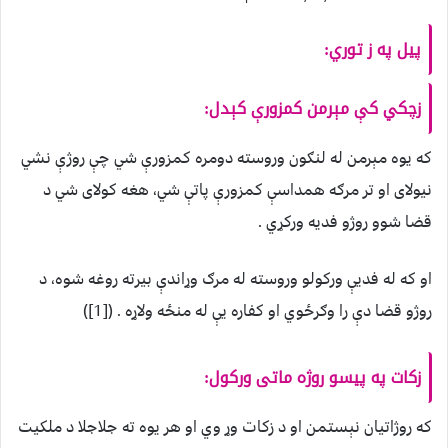
پيل په ز توري:
زچکي کې مېرمن کمزورې کېدل:
که يوه مېرمن له لنګون وروسته دومره کمزورې شي چې روژې نشي
نيولای او تر مرګه همداسې کمزورې پاتې شي، هغه کولای شي د
قضا شوو روژو فديه ورکړي .
او که له فديې ورکولو وروسته له مرګ وړاندې بيرته روغه شوه، د
روژو قضا دې را وګرځوي او کفاره يې له منځه ولاړه . ([1])
زکات په پيسو روژه ماتی ورکول:
که روژاتيان نېستمن او د زکات وړ وي او هر يوه ته جلاجلا د ملکيت