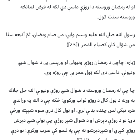
او له رمضان وروسته دا روژې داسې دي لکه له فرض لمانځه
وروسته سنت کول.
رسول الله صلى الله عليه وسلم وايي: من صام رمضان، ثمّ أتبعه ستّا
من شوّال كان كصيام الدّهر. ([23])
ژباړه: چاچې د رمضان روژې ونيولې او ورپسې يې د شوال شپږ
ونيولې، داسې دی لکه ټول عمر يې چې روژه وي.
چا چې له رمضان وروسته د شوال شپږ روژې ونيولې الله جل جلاله
به ورته د ټول کال د روژو ثواب ورکوي؛ ځکه چې د الله په وړاندې
هره نيکي لس چنده بدلې لري، او ټول کال درې سوه شپېته ورځې
دی؛ نو د روژې دېرش او د شوال شپږ روژې چې ټولې شپږ دېرش
روژې کېږي او شپږدېرشو ته چې په لسو کې ضرب ورکړې؛ نو درې