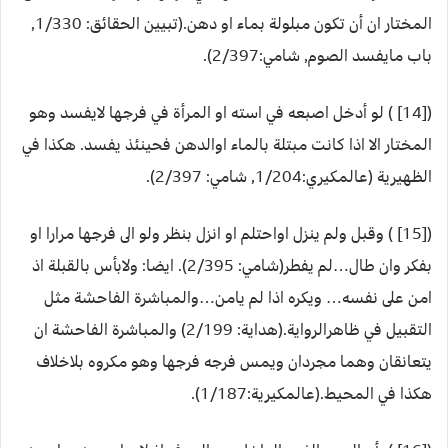
المختار ان أن تكون مبلولة بماء او دهن.(تبيين الحقائق: 1/330,
باب مايفسد الصوم, شامي:2/397).
([14] ) لو أدخل اصبعه في استه او المرأة في فرجها لايفسد وهو
المختار الا اذا كانت مبتلة بالماء اوالدهن فحينئذ يفسد. هكذا في
الظهيرية (عالمكيري:1/204, شامي: 2/397).
([15] ) وقبل ولم ينزل اواحتلم او انزل بنظر ولو الى فرجها مرارا او
بفكر وان طال…لم يفطر(شامي: 2/395). ايضا: ولابأس بالقبلة اذ
امن على نفسه… ويكره اذا لم يامن…والمباشرة الفاحشة مثل
التقبيل في ظاهرالرواية.(هداية: 2/199) والمباشرة الفاحشة ان
يتعانقان وهما مجردان ويمس فرجه فرجها وهو مكروه بلاخلاف
هكذا في المحيط.(عالمكيرية:1/187).