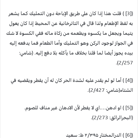
([3] ) قلت هذا إذا كان على طريق الإباحة دون التمليك كما يشعر
به لفظ الإطعام ولذا قال في التاترخانية عن المحيط إذا كان يعول
يتيما ويجعل ما يكسوه ويطعمه من زكاة ماله ففي الكسوة لا شك
في الجواز لوجود الركن وهو التمليك وأما الطعام فما يدفعه إليه
بيده يجوز أيضا لما قلنا بخلاف ما يأكله بلا دفع إليه. (شامي:
2/257).
([4] ) أما لو لم يقدر عليه لشدة الحر كان له أن يفطر ويقضيه في
الشتاء(شامي: 2/427).
([5] ) او ادهن….اي لا يفطر لأن الادهان غير مناف للصوم.
(البحرالرائق: 2/273).
([6] ) الدرالمختار ۲/۳۹۵ ط: سعيد