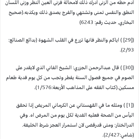
آدم حظه من الزنى ادرك ذلك لامحالة فزنى العين النظر وزنى اللسان
النطق والنفس تمنى وتشتهي والفرج يصدق ذلك ويكذبه.(صحيح
البخاري, حديث رقم: 6243)
([29] ) اياكم والنظر فانها تزرع في القلب الشهوة (بدائع الصنائع:
2/93).
([30] ) قال عبدالرحمن الجزري: الشيخ الفاني الذي لايقدر على
الصوم في جميع فصول السنة يفطر وتجب من كل يوم فدية طعام
مسكين.(كتاب الفقه على المذاهب الأربعة:1/576).
([1] ) ومثله ما في القهستاني عن الكرماني المريض إذا تحقق
اليأس من الصحة فعليه الفدية لكل يوم من المرض اه. وفي
الدرالختار: ومتى قدرقضى لان استمرار العجز شرط الخليفة.
(شامي:2/427).