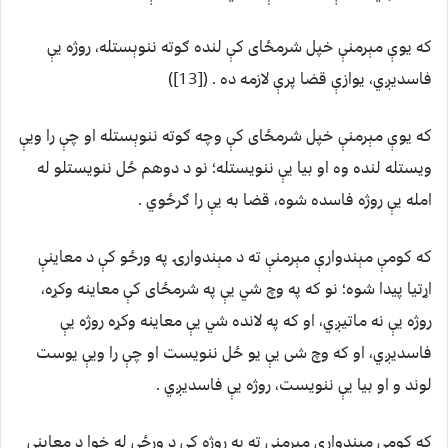
که يوې مېرمنې خپل شرمځای کې لنده ګوته ننوېستله، روژه يې
فاسديږي، يوازې قضا پرې لازمه ده . ([13])
که يوې مېرمنې خپل شرمځای کې وچه ګوته ننوېستله او چې را ويې
ويستله لنده وه او بيا يې ننويستله؛ نو د دوهم ځل ننويستلو له
امله يې روژه فاسده شوه، قضا به يې را ګرځوي .
که کومې مېندوارې مېرمنې ته د مېندوارۍ په ورځو کې د معاينې
اړتيا پيدا شوه؛ نو که په وچ شي يې په شرمځای کې معاينه وکړه،
روژه يې نه ماتيږي، او که په لانده شي يې معاينه وکړه روژه يې
فاسديږي، او که وچ شی يې يو ځل ننويست او چې را ويې يوست
لوند و او بيا يې ننويست، روژه يې فاسديږي .
که کومې ميندوارې مېرمنې ته په روژه کې د ورځې له خوا د معاينې