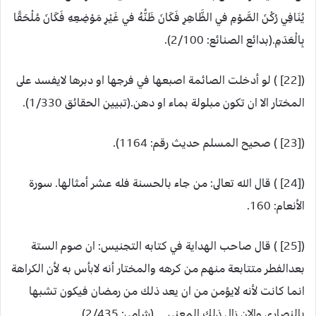
يُنَافِي رُكْنَ الصَّوْمِ في الظَّاهِرِ فَكَانَ ظَنُّهُ في غَيْرِ مَوْضِعِهِ فَكَانَ مُلْحَقًا
بِالْعَدَمِ.(بدائع الصنائع: 2/100).
([22] ) لو أدخلت الصائمة اصبعها في فرجها او دبرها لايفسد على
المختار الا ان تكون مبلولة بماء او دهن.(تبيين الحقائق 1/330).
([23] ) صحيح المسلم حديث رقم: 1164).
([24] ) قال الله تعالى: من جاء بالحسنة فله عشر أمثالها. سورة
الأنعام: 160.
([25] ) قال صاحب الهداية في كتابه التجنيس: ان صوم الستة
بعدالفطر متتابعة منهم من كرهه والمختار أنه لابأس به لأن الكراهة
انما كانت لأنه لايؤمن من ان يعد ذلك من رمضان فيكون تشبها
بالنصارى والان زال ذلك المعنى….(شامي: 2/435).