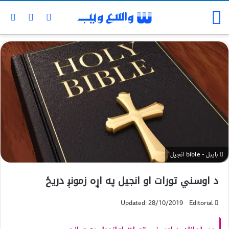
بایبل - bible انجیل
د اوسني تورات او انجيل په اړه زمونږ دريځ
Updated: 28/10/2019
Editorial