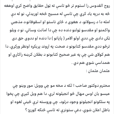
روح القدوس را استوم تر څو تاسې ته ټول حقایق واضح کړي اوهغه
څه به درپه یاد کړي چې تاسې له مسیح څخه اوریدلي، نو له دې
امله دا د رسولانو، د هغوی د ځای ناستو او اسقوفانو،د مذهبي
واکمنو او مقدسو ټولنو دنده ده چې دا امانت وساتي، نو د ویلو
ټکی دادی چې ددې اولو الامر ( پاپانو ) دا دنده او ددوی حق دی
ترڅو ددې مقدسو کتابونو د صحت په اړوند پریکړه اونظر ورکړي، دا
هم کولای شي چې په غیر صحیح کتابونو د بطلان کرښه راکاږي او
همداسې شوي هم دي .
عثمان عثمان :
محترم دوکتور صاحب ! لکه د مخه مو چې وویل: موږ وینو چې
عیسو یان اوس مهال څو انجیلونه لري، دا هم ویل کیږي چې پخوا
په سلګونو انجیلونو وجود درلود، چې وروسته ترې ځینې لغوه او
باطل اعلان شوي، دغې ستونزې ته تاسې څنګه ګورئ ؟