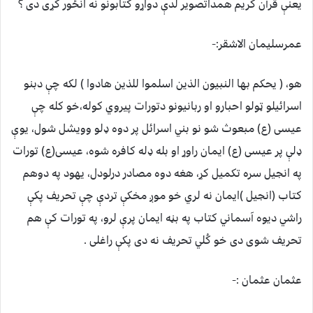
یعنې قرآن کریم همداتصویر لدې دواړو کتابونو نه انځور کړی دی ؟
عمرسلیمان الاشقر:-
هو، ( یحکم بها النبیون الذین اسلموا للذین هادوا ) لکه چې دبنو
اسرائیلو ټولو احبارو او ربانیونو دتورات پیروي کوله،خو کله چې
عیسی (ع) مبعوث شو نو بني اسرائل پر دوه ډلو وویشل شول، یوې
ډلې پر عیسی (ع) ایمان راوړ او بله ډله کافره شوه، عیسی(ع) تورات
په انجیل سره تکمیل کړ، هغه دوه مصادر درلودل، یهود په دوهم
کتاب (انجیل )ایمان نه لري خو موږ مخکې تردې چې تحریف پکې
راشي دیوه آسماني کتاب په بڼه ایمان پرې لرو، په تورات کې هم
تحریف شوی دی خو کُلي تحریف نه دی پکې راغلی .
عثمان عثمان :-