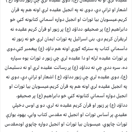
عقیده لري او نه دسلیمان (ع)، دوی عقیده لري چې زبور دداؤد (ع )
اشعار او ترانې دي، دوی نه په انجیل عقیده لري اونه هم په قرآن
کریم،عیسویان بیا تورات او انجیل دواړه آسماني کتابونه ګڼي خو
دابراهیم (ع) پر صحیفو، دداؤد (ع) پر زبور او قرآن کریم عقیده نه
لري
قرآن کریم دی، بنی اسرائیل په تورات ایمان لري خو نه زبور ته
دآسماني کتاب په سترګه ګوري اونه هم داؤد (ع) پيغمبر ګڼي،دوی
پر تورات عقیده لرله او دا عقیده لري چې زبور د تورات یوه سپاره
ده، سره ددې چې نه دداؤد (ع) پر رسالت عقیده لري او نه دسلیمان
(ع)، دوی عقیده لري چې زبور دداؤد (ع ) اشعار او ترانې دي، دوی نه
په انجیل عقیده لري اونه هم په قرآن کریم،عیسویان بیا تورات او
انجیل دواړه آسماني کتابونه ګڼي خو دابراهیم (ع) پر صحیفو،
دداؤد (ع) پر زبور او قرآن کریم عقیده نه لري، دو ی اوس دخپلې
عقیدې پر آساس تورات او انجیل ته مقدس کتاب وایي، یهود یوازې
تورات چاپوي، عیسویان بیا تورات او انجیل دواړه چاپوي اودمقدس