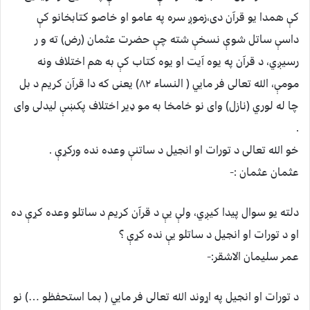
کې همدا یو قرآن دی،زموږ سره په عامو او خاصو کتابخانو کې
داسې ساتل شوې نسخې شته چې حضرت عثمان (رض) ته و ر
رسیږي، د قرآن په یوه آیت او یوه کتاب کې به هم اختلاف ونه
مومې، الله تعالی فر مایي ( النساء ۸۲) یعنی که دا قرآن کریم د بل
چا له لوري (نازل) وای نو خامخا به مو ډیر اختلاف پکښې لیدلی وای
.
خو الله تعالی د تورات او انجیل د ساتنې وعده نده ورکړې .
عثمان عثمان :-
دلته یو سوال پیدا کیږي، ولې یې د قرآن کریم د ساتلو وعده کړې ده
او د تورات او انجیل د ساتلو یې نده کړې ؟
عمر سلیمان الاشقر:-
د تورات او انجیل په اړوند الله تعالی فر مایي ( بما استحفظو …) نو