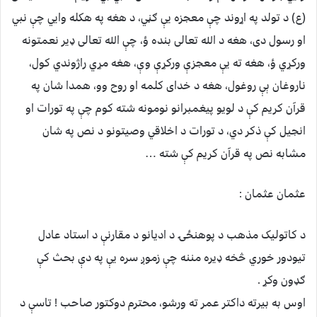
(ع) د تولد په اړوند چې معجزه یې ګڼي، د هغه په هکله وایي چې نبي
او رسول دی، هغه د الله تعالی بنده ؤ، چې الله تعالی ډیر نعمتونه
ورکړي ؤ، هغه ته یې معجزې ورکړې وې، هغه مړي راژوندي کول،
ناروغان ېې روغول، هغه د خدای کلمه او روح وو، همدا شان په
قرآن کریم کې د لویو پیغمبرانو نومونه شته کوم چې په تورات او
انجیل کې ذکر دي، د تورات د اخلاقي وصیتونو د نص په شان
مشابه نص په قرآن کریم کې شته …
عثمان عثمان :
د کاتولیک مذهب د پوهنځۍ د ادیانو د مقارنې د استاد عادل
تیودور خوري څخه ډیره مننه چې زموږ سره یې په دې بحث کې
ګډون وکړ .
اوس به بیرته داکتر عمر ته ورشو، محترم دوکتور صاحب ! تاسې د