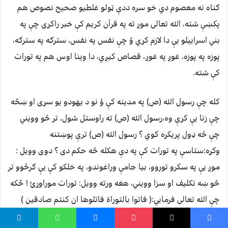
ګناه نه معصوم دي خو سره ددې ټولو غلطیو صحیح نصوص هم
پکښې شته، الله تعالی موږ ته په قرآن کریم کې خبر راکړی چې په
بني اسراییلو یې دا لازم کړي ؤ چې نفس په نفس، سترګه په سترګه،
پوزه په پوزه، غوږ په غوږ، قصاص کیږي، دا وینا اوس هم په تورات
کې شته.
کله چې رسول الله (ص) په مدینه کې ؤ نو د یهودو یو سړی او ښځه
چې زنا یې کړې وه،رسول الله (ص) ته راوستل شول، تر څو وویني
چې څه ډول پریکړه کوي ؟ رسول الله (ص) ترې پوښتنه
وکړه:ستاسې په تورات کې په دې هکله څه حکم دی ؟ دوی وویل :
موږ یې په سکرو توروو، بیا جامې وراغوندو، په خلکو کې یې ګرځوو تر
څو ښه تکلیف او سزا وویني، هغه ورته وویل: تورات موراوړئ ! ځکه
چې الله تعالی فرمایي:( فاتوا بالتوراة فاتلوها ان کنتم صادقین )
دوی تورات راوړ، نو ابن صوریا (چې یهودي ؤ ) ددې موضوع په آیت