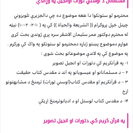
مسلمانان د اوسني تورات اوانجیل په وړاندې
محترمو لو ستونکو! دا هغه موضوع ده چې دالجزیرې تلویزوني
چینل خپل پروګرام (( الشریعة والحیاة )) کې په ( ۲۰۱۰- ۰۲-۱۰) نیټه
له محترم دوکتور عمر سلیمان الاشقر سره پرې ژوندی بحث کړی
غواړم دموضوع پښتو ژباړه دمحترمو لو ستونکو په واک کې ورکړم .
په موضوع کې په لاندې موضوعاتو بحث شوی :
۱- په قرآنکریم کې دتورات او انجیل تصویر
۲ – د مسلمانانو او عیسویانو په آند د مقدس کتاب حقیقت
۳ – د قرآنکریم او مقدس کتاب(اوسني تورات) ترمنځ د مشابهتونو
اړخ
۴- د مقدس کتاب لوستل او د ادیانوترمنځ اړیکې
په قرآن کریم کې دتورات او انجیل تصویر