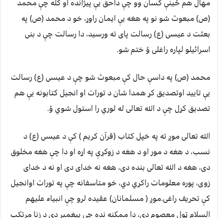
مهال هم ځینې کسان وو چې داحق یې پیژانده او کله چې محمد
(ص) مبعوث شو نو په هغه یې ایمان راوړ، خو د محمد (ص) په
بعثت د عیسی (ع) رسالت پای ته ورسید، دا رسالت چې د بنی
اسرائیلو لپاره راغلی ؤ ختم شو.
محمد (ص) په داسې حال کې مبعوث شو چې د عیسی (ع) رسالت
یې تایید اوتصدیق کړ همدا شان د تورات او انجیل کتابونه یې هم
تصدیق کړل چې د الله تعالی له لوري را استول شوي ؤ.
الله تعالی موږ ته په خپل کتاب (قرآن کریم ) کې د عیسی (ع) د
نسب، د هغه د مور او د هغه د زوکړې په اړه او دا چې هغه مخلوق
دی، هغه د الله تعالی بنده دی، هغه نه خدای دی او نه د خدای
زوی، پوره معلومات راکړي دي، خو متاسفانه چې په تورات اوانجیل
کې تحریف راغی.
موږ ( مسلمانان) عقیده لرو چې انبیاء علیهم
السلام ټول معصوم دي، دا ممکنه نده چې پیغمبر دې د زنا مرتکب