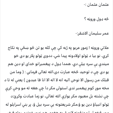
عثمان عثمان :-
څه ډول وروڼه ؟
عمر سلیمان الاشقر:-
علاتي وروڼه ! زموږ عربو په ژبه کې چې کله یو تن څو ښځې په نکاح
کړي، نو بیا د ټولو اولادونه پیدا شي، ددوی ټولو پلار یو دی خو
میندې یې سره بیلې دي، همدا ډول د پیغمبرانو خدای او دین هم
یو دی چې د توحید څخه عبارت دی،الله تعالی فرمایي : ( وما من
قبلک من رسول الا نوحی الیه انه لا اله الا انا فا عبدون ) یعنې له تا د
مخه موږ کوم پیغمبر ندی استولی مګر دا چې هغه ته مو وحې کړې
چې نشته بل معبود مګر یوازې الله تعالی، نو زما عبادت وکړئ.
د
ټولو انبیاؤ دین یو ؤ،مګر شریعتونه یې سره بیل ؤ، پر بني اسرایلو له
موږ څخه لږ لمونځونه لازم ؤ، په هغوی هم زموږ غوندې روژه فرض