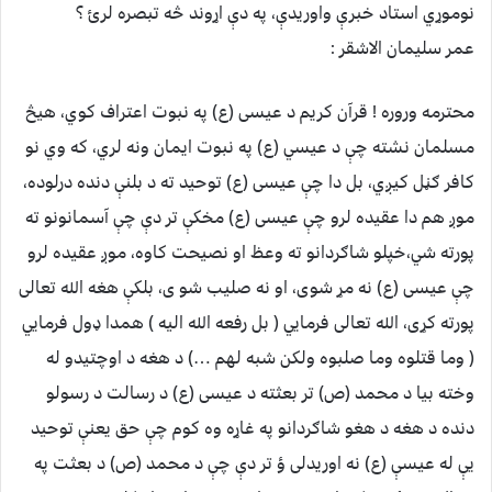
نوموړي استاد خبرې واوریدې، په دې اړوند څه تبصره لرئ ؟
عمر سلیمان الاشقر :
محترمه وروره ! قرآن کریم د عیسی (ع) په نبوت اعتراف کوي، هیڅ
مسلمان نشته چې د عیسي (ع) په نبوت ایمان ونه لري، که وي نو
کافر ګڼل کیږي، بل دا چې عیسی (ع) توحید ته د بلنې دنده درلوده،
موږ هم دا عقیده لرو چې عیسی (ع) مخکې تر دې چې آسمانونو ته
پورته شي،خپلو شاګردانو ته وعظ او نصیحت کاوه، موږ عقیده لرو
چې عیسی (ع) نه مړ شوی، او نه صلیب شو ی، بلکې هغه الله تعالی
پورته کړی، الله تعالی فرمایي ( بل رفعه الله الیه ) همدا ډول فرمایي
( وما قتلوه وما صلبوه ولکن شبه لهم …) د هغه د اوچتیدو له
وخته بیا د محمد (ص) تر بعثته د عیسی (ع) د رسالت د رسولو
دنده د هغه د هغو شاګردانو په غاړه وه کوم چې حق یعنې توحید
یې له عیسې (ع) نه اوریدلی ؤ تر دې چې د محمد (ص) د بعثت په