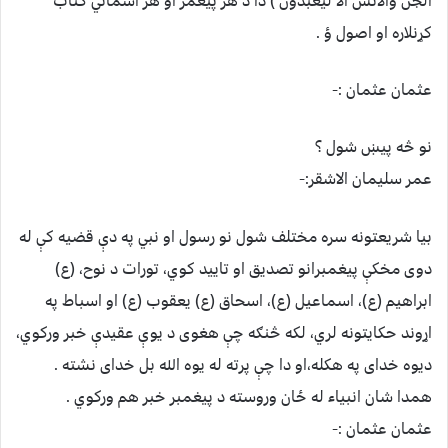
الجن والانس الا لیعبدون ) دا د هر پیغمر او هر آسماني کتاب
کړنلاره او اصول ؤ .
عثمان عثمان :-
نو څه پیښ شول ؟
عمر سلیمان الاشقر:-
بیا شریعتونه سره مختلف شول نو رسول او نبي په دې قضیه کې له
دوی مخکې پیغمبرانو تصدیق او تایید کوي، تورات د نوح، (ع)
ابراهیم (ع)، اسماعیل (ع)، اسحاق (ع) یعقوب (ع) او اسباط په
اړوند حکایتونه لري، لکه څنګه چې هغوی د یوې عقیدې خبر ورکوي،
دیوه خدای په هکله،او دا چې پرته له یوه الله بل خدای نشته .
همدا شان انبیاء له ځان وروسته د پیغمبر خبر هم ورکوي .
عثمان عثمان :-