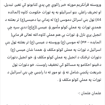
وروسته قرآنکریم موږته خبر راکوي چې پدې کتابونو کې تغیر، تبدیل،
او تحریف راغلی، بنو اسرائیلو به په تورات حکومت کاوه (المائده
44) ټول بني اسرائل دموسی (ع) له زمانې بیا دعیسی(ع) تر بعثته د
همدې تورات په عملي کولو مأمور ؤ، عیسی ((ع)ع) ددې سره چې
انجېل پرې نازل ؤ، تورات یې هم عملي کاوه،الله تعالی فر مایې(
المایده – ۴۴) له موسی (ع) وروسته د عیسی (ع) تر بعثته ټول بنې
اسرائیل د تورات په عملی کولو مکلف ؤ، همدا شان عیسی (ع)
دتورات ترڅنګ د انجیل په عملي کولو مکلف ؤ، خو انجیل دتورات
دځینو احکامو په مسائلو کې تخفیف راوست، خو دتورات ټول
شریعت پکښې شامل نه ؤ، نو موږ ته دا راښیي چې بني اسرائیل د
تورات په عملي کولو مکلف ؤ .
عثمان عثمان :-