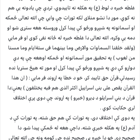
غلطه خبره د لوط (ع) په هکله نه تاییدوي، تردې چې یادونه یې هم
نه کوي، موږ دا نشو منلای لکه تورات چې وایي چې الله تعالی ځمکه
او آسمانونه په شپږو ورځو کې پیدا کړل وروسته هغه ستړی شو او
دمه یې وکړه، الله تعالی دا غلطه خبره له ځانه نفی کوی او فر مایي
(ولقد خلقنا السماوات والارض وما بینهما فی ستةایام وما مسنا
من لغوب ) په تحقیق موږ آسمانونه او ځمکه اوهغه چې په دې
دواړو کې دي په شپږو ورځو کې پیدا کړل او موږ ته هیڅ ستړیا نده
رسیدلې،قرآن حق تایید کړ، خو د خطا په اړوند فر مایي : ( ان هذا
القرآن یقص علی بنی اسراییل اکثر الذی هم فیه یختلفون ) یعنې:دا
قرآن د بني اسرایلو د ډیرو (خبرو ) په اړوند چې دوی پرې اختلاف
لري حکایت کوي .
په دوی کې اختلاف دی، په تورات کې هم حق شته، په تورات کې د
آدم (ع) په هکله خبرې شته، داچې هغه له ځمکې پیدا شو، دا
صحیح دي خو دا خبره یې صحیح نده چې کومه ونه چې الله تعالی