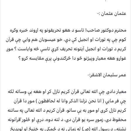
عثمان عثمان :-
محترم دوکتور صاحب! تاسو د هغو تحریفونو په اړوند خبره وکړه
کوم چې په تورات او انجیل کې دي، خو عیسویان هم وایي چې قرآن
کریم د تورات او انجیل آیتونه تحریف کړي تاسې څه وایاست ؟ موږ
غواړو هغه معیار وپیژنو څو دا څرګندونې پرې مقایسه کړو ؟
عمر سلیمان الاشقر:-
معیار دادی چې الله تعالی قرآن کریم نازل کړ او هغه یې وساته لکه
چې فر مایي ( انا نحن نزلنا الذکر وانا له لحافظون ) موږ دا قرآن
کریم نازل کړی او موږ به یې ساتو، قرآن کریم د الله تعالی په ساتنه
محفوظ دی، زموږ سره یو قرآن دی، د لته دوه، درې او څلور ًقرآنونه
نشته،، د رسول الله (ص) له زمانې نه د ځمکې په ختیځ او لویدیځ