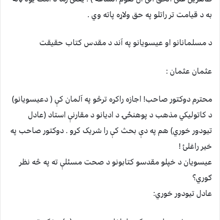
به د قیامت تر راتلو په حق ولاړه پاته وي .
د مسلمانانو او عیسویانو په آند د مقدس کتاب حقیقت
عثمان عثمان :
محترم دوکتور صاحب! اجازه راکړه ترڅو په آلمان کې ( دعیسویانو)
د کاتولیکي مذهب د پوهنځۍ د ادیانو د مقارنې استاد (عادل
تیودور خوري) هم په دې بحث کې را شریک کړو . دوکتور صاحب په
خیر راغلئ !
عیسویان د خپلو مقدسو کتابونو د صحت مسئلې ته په څه نظر
ګوري؟
عادل تیودور خوري: