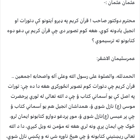
عثمان عثمان :-
محترم دوکتور صاحب ! قرآن کریم په ډیرو آیتونو کې دتورات او
انجیل یادونه کوي، هغه کوم تصویر دی چې قرآن کریم یې دغو دوه
کتابونو ته ترسیموي ؟
عمرسلیمان الاشقر:
الحمدلله، والصلوة علی رسول الله وعلی آلهِ واصحابهِ اجمعین ..
قرآن کریم چې دتورات کوم تصویر انځورکړی هغه دا ده چې: تورات
په اصل کې یو آسماني کتاب ؤ چې د الله تعالی له لوري پرحضرت
موسی (ع) نازل شوی ؤ، همداشان انجیل هم یو آسماني کتاب ؤ
چې پر عیسی (ع)نازل شوی ؤ، موږ پردغو دواړو کتابونو ایمان لرو،
څوک چې ایمان پرې ونه لري هغه ته مؤمن نه ویل کیږي، دا د الله
تعالی ریښتیني کتابونه ؤ چې هیڅ ناوړه شی نه و پکښې نازل شوي،