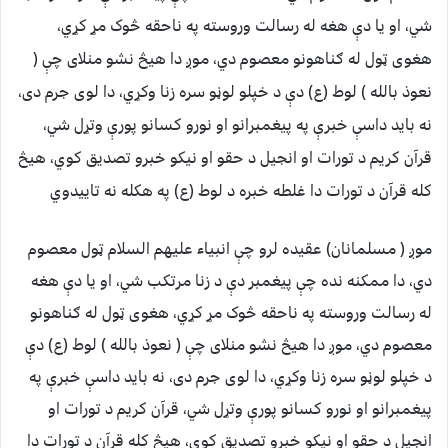
شي، او یا دې هغه له رسالت وروسته په ناحقه څوک مړ کړي،
هغوی ټول له ګناهونو معصوم دي، موږ دا هیڅ نشو منلای چې (
نعوذ بالله ) لوط (ع) دې د خپلو لوڼو سره زنا وکړي، دا لوی جرم دی،
نه باید داسې خبرې په پیغمبرانو او نورو کسانو پورې وتړل شي،
قرآن کریم د تورات او انجیل د حقو او نیکو خبرو تصدیق کوي، هیڅ
کله قرآن د تورات دا غلطه خبره د لوط (ع) په هکله نه تاییدوي
موږ ( مسلمانان) عقیده لرو چې انبیاء علیهم السلام ټول معصوم
دي، دا ممکنه نده چې پیغمبر دې د زنا مرتکب شي، او یا دې هغه
له رسالت وروسته په ناحقه څوک مړ کړي، هغوی ټول له ګناهونو
معصوم دي، موږ دا هیڅ نشو منلای چې ( نعوذ بالله ) لوط (ع) دې
د خپلو لوڼو سره زنا وکړي، دا لوی جرم دی، نه باید داسې خبرې په
پیغمبرانو او نورو کسانو پورې وتړل شي، قرآن کریم د تورات او
انجیل د حقو او نیکو خبرو تصدیق کوي، هیڅ کله قرآن د تورات دا