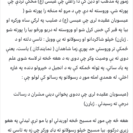
زموږ په مذهب او دین کې دا راغلي چې عیسی (ع) مخکې تردې چې
پورته شي، وروسته له دې چې د مړو له منځه را پورته شو (
عیسویان عقیده لری چې عیسی (ع) د صلیب په لرګي ساه ورکړه او
بیا په قبر کې خښ کړل شو او وروسته له دریو ورځو بیا را پورته شو
. ژباړن) خپلو شاګردانو او رسولانو ته یې وویل : تاسې دلته او د
ځمکې تر وروستي حد پورې زما شاهدان ( نمایندګان ) یاست، یعنې
دوی ته یې وصیت وکړ چې دوی به د هغه څخه تر لاسه شوی علم
په یاد ساتي، په ټوله ځمکه کې به د انجیل د خپرولو دنده په غاړه
اخلي، له همدې امله موږ د رسولانو په رسالو کې لولو چې :
(عیسویان عقیده لری چې ددوی پخواني دیني مشران د رسالت
درجې ته رسیدلي . ژباړن)
هغه څه چې موږ له مسیح څخه اوریدلي او یا مو ترې لیدلي په هغو
زیری درکوو، بیا مسیح خپلو رسولانو ته ډاډ ورکړ چې زه به تاسې ته