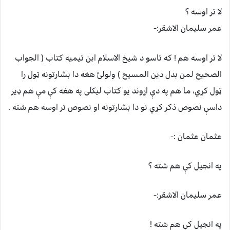
لا تر اوسه ؟
عمر سلیمان الاشقر:-
لا تر اوسه هم ! که تاسو د شیخ الاسلام ابن تیمیه کتاب ( الجواب
الصحیح لمن بدل دین المسیح ) ولولئ هغه دا بشارتونه ټول را
ټول کړي، ما هم په دې اړوند یو کتاب لیکلی په هغه کې مې هم ډیر
داسې نصوص ذکر کړي نو دا بشارتونه او نصوص تر اوسه هم شته .
عثمان عثمان :-
په انجیل کې هم شته ؟
عمر سلیمان الاشقر:-
په انجیل کې هم شته !