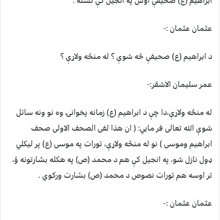
ابراهیم (ع) صحیفې اوس په انجیل کې نشته .
عثمان عثمان :-
د ابراهیم (ع) صحیفې څه شوې ؟ له منځه ولاړې ؟
عمر سلیمان الاشقر:-
له منځه ولاړې،دا چې د ابراهیم (ع) زمانه پخوانۍ وه نو ونه ساتل
شوې الله تعالی فر مایي: ( ان هذا لفی الصحف الاولی صحف
ابراهیم وموسی ) نو له منځه ولاړې، تورات په موسی (ع) پر لیکلي
ډول نازل شو، په انجیل کې هم د محمد (ص) په هکله بشارتونه ؤ،
تر اوسه هم تورات نصوص د محمد (ص) بشارت ورکوي .
عثمان عثمان :-