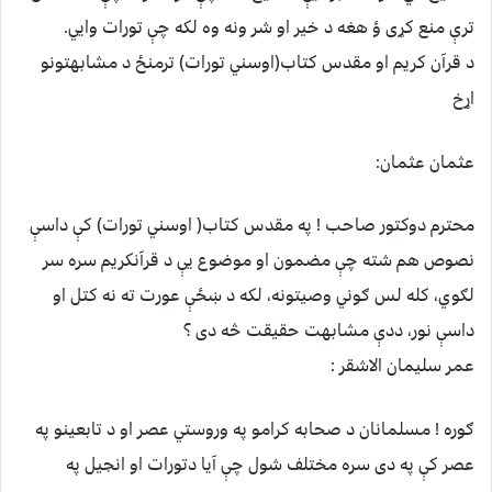
ترې منع کړی ؤ هغه د خیر او شر ونه وه لکه چې تورات وایي.
د قرآن کریم او مقدس کتاب(اوسني تورات) ترمنځ د مشابهتونو
اړخ
عثمان عثمان:
محترم دوکتور صاحب ! په مقدس کتاب( اوسني تورات) کې داسې
نصوص هم شته چې مضمون او موضوع یې د قرآنکریم سره سر
لګوي، کله لس ګوني وصیتونه، لکه د ښځې عورت ته نه کتل او
داسې نور، ددې مشابهت حقیقت څه دی ؟
عمر سلیمان الاشقر :
ګوره ! مسلمانان د صحابه کرامو په وروستي عصر او د تابعینو په
عصر کې په دی سره مختلف شول چې آیا دتورات او انجیل په