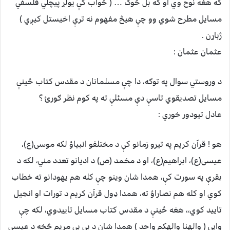
که هغه نوح وي او که بل څوک … ( ځواب کې یولړ پیچلي فلسفي
مسایل مطرح شوي وو چې هیڅ مفهوم نه ترې اخیستل کیږي )
ژباړن .
عثمان عثمان :
د وروستي سوال په توګه، دا چې مسلمانان د مقدس کتاب ځینې
مسایل تصدیقوي تاسې دې مسئلې ته په کوم نظر ګورئ ؟
عادل تیودور خوري :
هو ! قرآن کریم په تیرو زمانو کې د مختلفو انبیاؤ لکه موسی(ع)،
عیسی(ع)، ابراهیم(ع)، او د مخمد (ص) د ادیانو تعدد مني، لکه د
بقرې په سورت کې، همدا شان وینو چې کله هم یهودانو ته خطاب
کوي او کله هم نصاراؤ ته، همدا ډول قرآن کریم د تورات او انجیل
تایید کوي،، هغه ځینې د مقدس کتاب مسایل تاییدوي، لکه چې
وایي ( والهنا والهکم واحد ) همدا شان د بي بي مریم څخه د عیسی