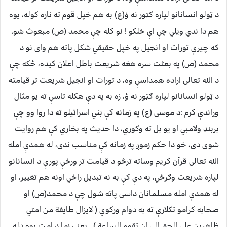
د ټولو انسانانو لپاره ګټور نه ؤ
(ع) به هم خپل قوم ته ناره کوله، یوه
هم دا ندي ویلي چې اې خلکو ! نو کله چې محمد (ص) مبعوث شو،
که چیرې تورات او انجیل په خپل حقیقي شکل پاته هم وای نو د
محمد (ص) په بعثت سره هغه شریعت باطل اعلان کیده، ځکه چې
د الله تعالی اراده همداسې وه، د تورات او انجیل شریعت تر قیامته
د ټولو انسانانو لپاره ګټور نه ؤ، زه به په دې هکله تاسې ته یو مثال
وړاندې کړم :د موسی (ع) په زمانه کې بني اسرائیلو ته دا روا وو چې
بربنډ ولامبي او یو بل ته وګوري، دا حدیث په بخاري کې هم روایت
شوی دی، خو دا حکم زموږ په زمانه کې مناسب ندی، له همدې امله
الله تعالی قرآن کریم وساته ترڅو د قیامت تر ورځې پورې د انسانانو
لپاره شریعت وګرځي، په دې کې به نه تبدیل راځي اونه هم تغییر، او
له همدې امله مسلمانان داسی پاته شول چې د محمد(ص) او
صحابه کرامو تګلارې ته به دوام ورکوي ( لایزال طايفة من امتي
ظاهرین علی الحق الی ان تقوم الساعة ) . یعنی زما د امت یوه ډله