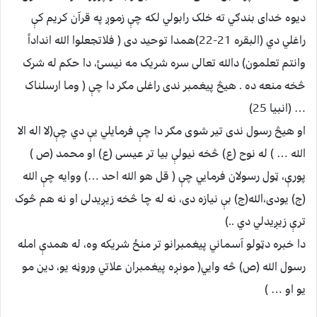
دیوه خدای بندګي ته خلک رابولي لکه چې زموږ په قرآن کریم کې
راغلي دي (البقره 21-22)همدا توحید دی ( فلاتجعلوا الله انداداً
وانتم تعلمون) دالله تعالی سره شریک مه نیسئ، دا حکم له شرک
څخه منعه ده . هیڅ پیغمبر ندی راغلی مګر دا چې ( وما ارسلناک
… (انبیا 25)
او هیڅ رسول ندی تیر شوی مګر دا چې فرمایلي یې دي چې(لا اله الا
الله … ) له نوح (ع) څخه نیولې بیا تر عیسی (ع) او محمد (ص )
پورې، ټول رسولان فرمایي چې ( قل هو الله احد …) ووایه چې الله
(ج) یودی،الله(ج) بې نیازه دی، نه له چا څخه زیږیدلی او نه هم څوک
ترې زیږیدلي دي ..)
دا خبره دټولو آسماني پیغمبرانو تر منځ شریکه وه، له همدې امله
رسول الله (ص) څه وایي( مونږه پیغمبران علاتي وروڼه یو، دین مو
یو او … )