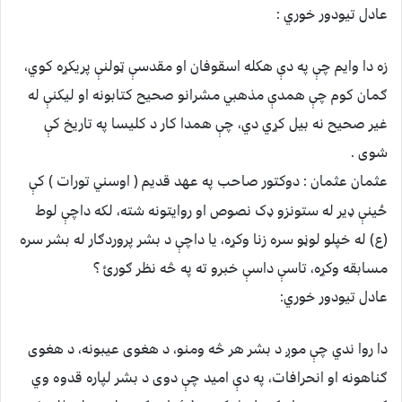
عادل تیودور خوري
:
زه دا وایم چې په دې هکله اسقوفان او مقدسې ټولنې پریکړه کوي،
ګمان کوم چې همدې مذهبي مشرانو صحيح کتابونه او لیکنې له
غیر صحيح نه بیل کړي دي، چې همدا کار د کلیسا په تاریخ کې
شوی .
عثمان عثمان :
دوکتور صاحب په عهد قدیم ( اوسني تورات ) کې
ځینې ډیر له ستونزو ډک نصوص او روایتونه شته، لکه داچې لوط
(ع) له خپلو لوڼو سره زنا وکړه، یا داچې د بشر پروردګار له بشر سره
مسابقه وکړه، تاسې داسې خبرو ته په څه نظر ګورئ ؟
عادل تیودور خوري:
دا روا ندي چې موږ د بشر هر څه ومنو، د هغوی عیبونه، د هغوی
ګناهونه او انحرافات، په دې امید چې دوی د بشر لپاره قدوه وي