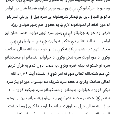
وه خو په جزئیاتو کې یې زموږ سره توپیر درلود، همدا شان نور اوامر
د ټولو انبیاؤ دین یو ؤ،مګر شریعتونه یې سره بیل ؤ، پر بني اسرایلو
له موږ څخه لږ لمونځونه لازم ؤ، په هغوی هم زموږ غوندې روژه
فرض وه خو په جزئیاتو کې یې زموږ سره توپیر درلود، همدا شان نور
اوامر .. .. د الله تعالی دې حکم ته وګوره چې بني اسرائیل یې پرې
مکلف کړي : په هغو یې لازمه کړې وه تر څو د یوه الله تعالی عبادت
وکړي، د مور اوپلار سره نیکي وکړي، د خپلوانو، یتیمانو او مسکینانو
سره او خلکو ته نیکه خبره وکړي .په همدا ډول کلام په قرآن کریم
کې هم شته،الله تعالی موږ ته امر کوي ( النساء آیت ۳۶ ) د الله
تعالی عبادت وکړئ، د هغه سره شریک مه نیسئ،د مور او پلار سره
نیکي کوئ،د خپلوانو، یتیمانو او مسکینانو سره ښیګڼه کوئ ….)
د آدم (ع) څخه تر محمد (ص) پورې د ټولو پیغمبرانو دین او توحید
یو ؤ، الله تعالی خپل مخلوق د عبادت لپاره پیدا کړی ( وما خلقت