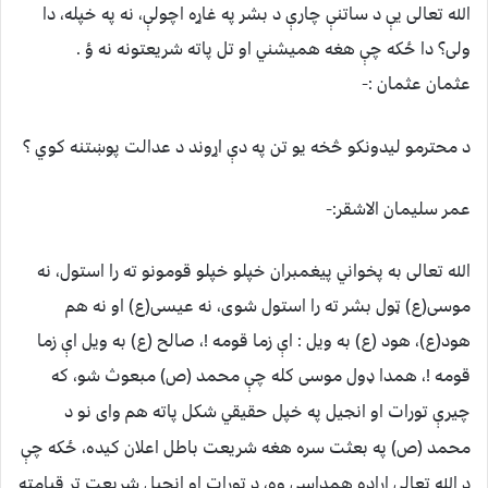
الله تعالی یې د ساتنې چارې د بشر په غاړه اچولې، نه په خپله، دا
ولی؟ دا ځکه چې هغه همیشني او تل پاته شریعتونه نه ؤ .
عثمان عثمان :-
د محترمو لیدونکو څخه یو تن په دې اړوند د عدالت پوښتنه کوي ؟
عمر سلیمان الاشقر:-
الله تعالی به پخواني پیغمبران خپلو خپلو قومونو ته را استول، نه
موسی(ع) ټول بشر ته را استول شوی، نه عیسی(ع) او نه هم
هود(ع)، هود (ع) به ویل : اې زما قومه !، صالح (ع) به ویل اې زما
قومه !، همدا ډول موسی
کله چې محمد (ص) مبعوث شو، که
چیرې تورات او انجیل په خپل حقیقي شکل پاته هم وای نو د
محمد (ص) په بعثت سره هغه شریعت باطل اعلان کیده، ځکه چې
د الله تعالی اراده همداسې وه، د تورات او انجیل شریعت تر قیامته