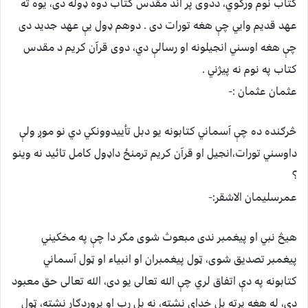
کتاب نوم ورکوي، ددوی پر آند مقدس کتاب دوه ډوله دی، یوه ته
عهد قدیم وایي چې هغه تورات دی . دوهم ډول یې عهد جدید دی
چې هغه اوسني انجیلونه او رسالې دي، دوی قرآن کریم د مقدس
کتاب په نوم نه پیژني .
عثمان عثمان :-
څرګنده ده چې آسماني کتابونه یو دبل تأییدوونکي دي نو موږ ولې
داوسني تورات،انجیل او قرآن کریم ترمنځ داډول کامل تائيد نه وینو
؟
عمرسلیمان الاشقر:-
هیڅ نبي او پیغمبر ندی مبعوث شوی مګر دا چې په مخکیني
پیغمبر تصدیق شوی، ټول پیغمبران او انبیاء او ټول آسماني
کتابونه په دې اتفاق لري چې الله تعالی یو دی، الله تعالی حق معبود
دی، له هغه پرته بل خدای نشته، نه بل رب او پروردګار نشته، ټول