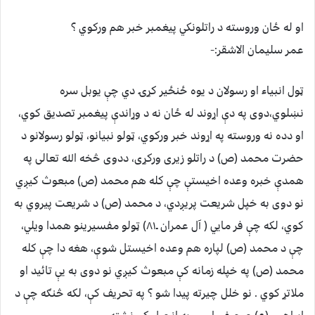
او له ځان وروسته د راتلونکي پیغمبر خبر هم ورکوي ؟
عمر سلیمان الاشقر:-
ټول انبیاء او رسولان د یوه ځنځیر کړۍ دي چې یوبل سره
نښلوي،دوی په دې اړوند له ځان نه د وړاندې پیغمبر تصدیق کوي،
او دده نه وروسته په اړوند خبر ورکوي، ټولو نبیانو، ټولو رسولانو د
حضرت محمد (ص) د راتلو زیری ورکړی، ددوی څخه الله تعالی په
همدې خبره وعده اخیستې چې کله هم محمد (ص) مبعوث کیږي
نو دوی به خپل شریعت پریږدي، د محمد (ص) د شریعت پیروي به
کوي، لکه چې فر مایي ( آل عمران ـ۸۱) ټولو مفسیرینو همدا ویلي،
چې د محمد (ص) لپاره هم وعده اخیستل شوې، هغه دا چې کله
محمد (ص) په خپله زمانه کې مبعوث کیږي نو دوی به یې تائید او
ملاتړ کوي . نو خلل چیرته پیدا شو ؟ په تحریف کې، لکه څنګه چې د