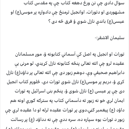
سوال دادی چې نن ورځ دهغه کتاب چې په مقدس کتاب
مشهوردی او دتورات، اوانجیل ترمنځ چې دادواړه پر موسی(ع) او
عیسی(ع) باندې نازل شوي ؤ فرق څه دی ؟
سلیمان الاشقر:-
تورات او انجیل په اصل کې آسماني کتابونه ؤ، موږ مسلمانان
عقیده لرو چې الله تعالی پنځه کتابونه نازل کړيدي، لو مړنی یې
دابراهیم صحیفې وې، دوهم زبور دی چې الله تعالی پر داؤد(ع) نازل
کړی ؤ، دریم پر موسی(ع) نازل شوی تورات دی، څلورم کتاب انجیل
دی چې پر عیسی (ع) نازل شوی ؤ، پنځم
بنی اسرائیل په تورات
ایمان لري خو نه زبور ته دآسماني کتاب په سترګه ګوري اونه هم
داؤد (ع) پيغمبر ګڼي،دوی پر تورات عقیده لرله او دا عقیده لري چې
زبور د تورات یوه سپاره ده، سره ددې چې نه دداؤد (ع) پر رسالت