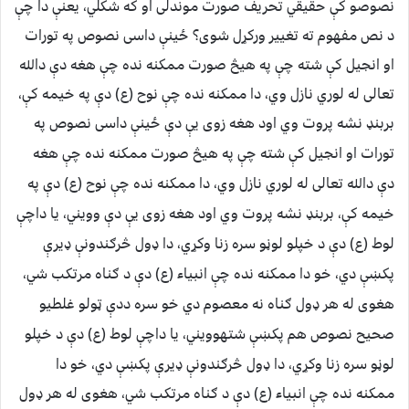
نصوصو کې حقیقي تحریف صورت موندلی او که شکلي، یعنې دا چې
د نص مفهوم ته تغییر ورکړل شوی؟ ځینې داسی نصوص په تورات
او انجیل کې شته چې په هیڅ صورت ممکنه نده چې هغه دې دالله
تعالی له لوري نازل وي، دا ممکنه نده چې نوح (ع) دې په خیمه کې،
بربنډ نشه پروت وي اود هغه زوی یې دې
ځینې داسی نصوص په
تورات او انجیل کې شته چې په هیڅ صورت ممکنه نده چې هغه
دې دالله تعالی له لوري نازل وي، دا ممکنه نده چې نوح (ع) دې په
خیمه کې، بربنډ نشه پروت وي اود هغه زوی یې دې وویني، یا داچې
لوط (ع) دې د خپلو لوڼو سره زنا وکړي، دا ډول څرګندونې ډیرې
پکښې دي، خو دا ممکنه نده چې انبیاء (ع) دې د ګناه مرتکب شي،
هغوی له هر ډول ګناه نه معصوم دي خو سره ددې ټولو غلطیو
صحیح نصوص هم پکښې شته
وویني، یا داچې لوط (ع) دې د خپلو
لوڼو سره زنا وکړي، دا ډول څرګندونې ډیرې پکښې دي، خو دا
ممکنه نده چې انبیاء (ع) دې د ګناه مرتکب شي، هغوی له هر ډول