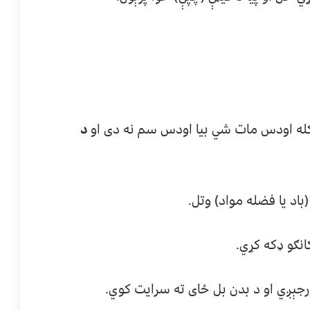
له اودس مات شي بيا اودس سم نه دی او
د