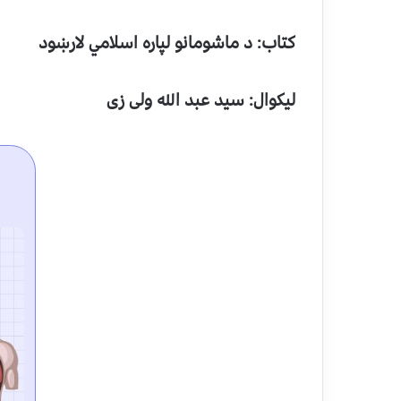
کتاب: د ماشومانو لپاره اسلامي لارښود
ليکوال: سيد عبد الله ولی زی