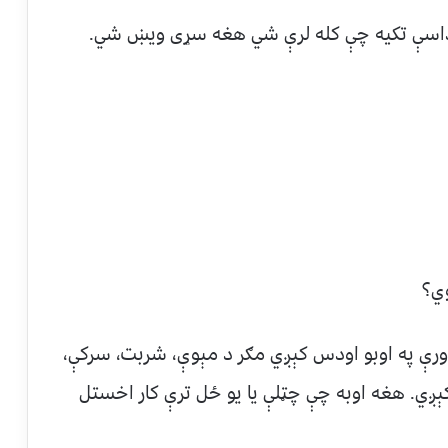
وي؟
اورې په اوبو اودس کېږي مګر د مېوې، شربت، سرکې،
کېږي. هغه اوبه چې چټلې يا يو ځل ترې کار اخستل