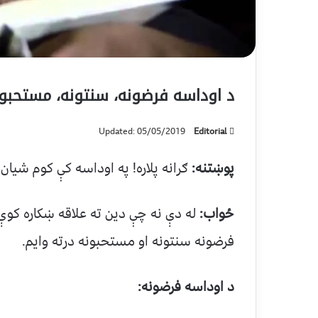
د اوداسه فرضونه، سنتونه، مستحبون
Updated: 05/05/2019
Editorial
پوښتنه:
ګرانه پلاره! په اوداسه کې کوم ش
ځواب:
له دې نه چې دين ته علاقه ښکاره کو
فرضونه سنتونه او مستحبونه درته وايم.
د اوداسه فرضونه: