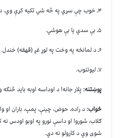
۴ـ خوب چې سړي په څه شي تکيه کړې وي، داسې تکيه چې کله لرې شي هغه سړی ويښ شي.
۵ـ بې سدي يا بې هوشي.
۶ـ د لمانځه په وخت په لوړ غږ (قهقه) خندل.
۷ـ ليونتوب.
پوښتنه:
پلار جانه! د اوداسه اوبه بايد څنګه 
ځواب:
د راده، حوض، چينې، پمپ، باران او و
ګلاب، شوروا او داسې نورو په اوبو اودس نه 
شوی وي د کارولو نه دي.