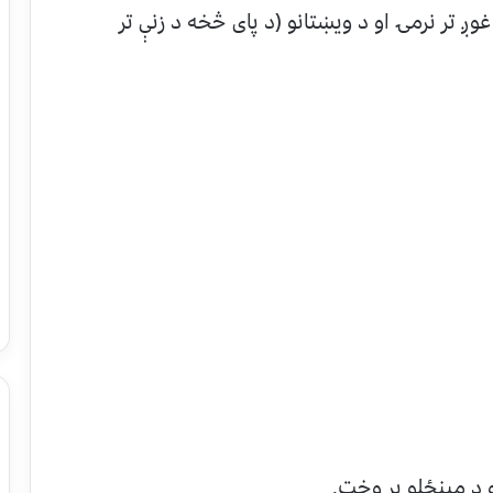
وږ تر نرمۍ او د ويښتانو (د پای څخه د زنې تر