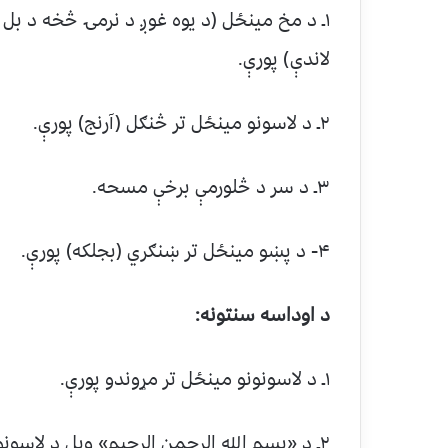
۱ـ د مخ مينځل (د يوه غوږ د نرمۍ څخه د بل غ
لاندې) پورې.
۲ـ د لاسونو مينځل تر څنګل (آرنج) پورې.
۳ـ د سر د څلورمې برخې مسحه.
۴- د پښو مينځل تر ښنګري (بجلکه) پورې.
د اوداسه سنتونه:
۱ـ د لاسونونو مينځل تر مړوندو پورې.
۲ـ د «بسم الله الرحمن الرحيم» ويل د لاسونو د مينځلو پر وخت.