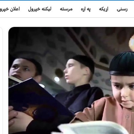
رسنۍ
اړیکه
په اړه
مرسته
لیکنه خپرول
اعلان خپرو