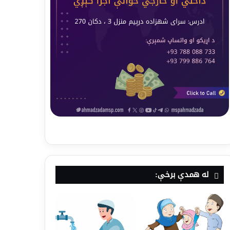
له همدې برخې: