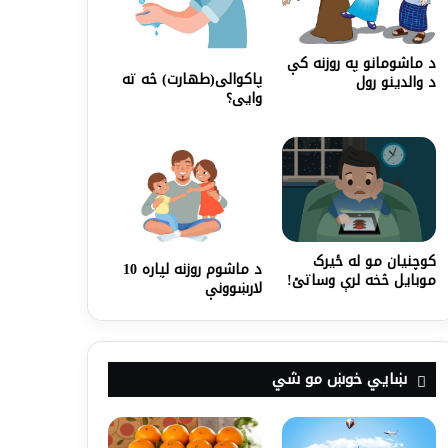
د ماشومانو په روزنه کې
پاکوالی(طهارت) څه ته
د والدینو رول
وایی؟
کوچنیان مو له ځیرک
د ماشوم روزنه لپاره 10
موبایل څخه لرې وساتئ!
لارښوونې
ښايي خوښ مو شي