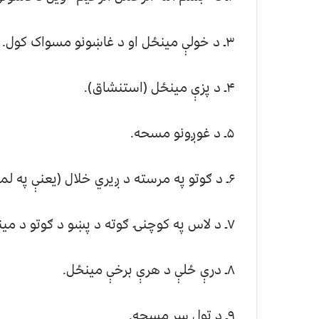
۳ـ د خولې مينځل او د غاښونو مسواک کول.
۴ـ د پزې مينځل (استنشاق).
۵ـ د غوږونو مسحه.
۶ـ د ګوتو په مرسته د ږيري خلال (یعنې په لمدو ګوتو د ږيرې لمدول).
۷ـ د لاس په کوچنۍ ګوته د پښو د ګوتو د مينځ پاکول.
۸ـ درې ځلې د هرې برخې مينځل.
۹ـ د ټول سر مسحه.