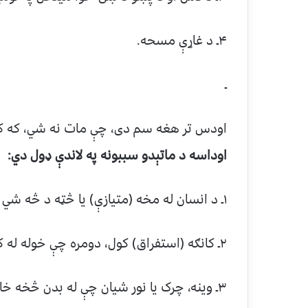
۴ـ د غاړې مسحه.
ـ
اودس تر هغه سم دی، چې مات نه شي، که ک
اوداسه د ماتېدو سببونه په لاندې ډول دي:
۱ـ د انسان له مخه (متيازې) يا څټه د څه شي (باد يا فضله مواد) وتل.
۲ـ کانګه (استفراق) کول، دومره چې خوله له کانګو ډکه کړي.
۳ـ وينه، چرک يا نور شيان چې له بدن څخه خارجېږي او د بدن بل ځای ته سرايت کوي.