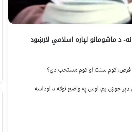
ه- د ماشومانو لپاره اسلامي لارښود
يان فرض، کوم سنت او کوم مستحب دي؟
ې ډېر خوښ يم، اوس په واضح توګه د اوداسه