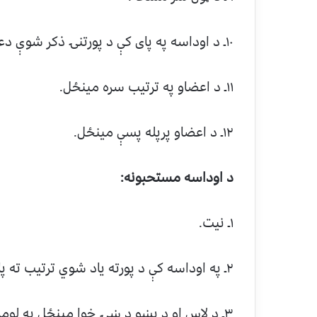
۱۰ـ د اوداسه په پای کې د پورتنۍ ذکر شوې دعا‌ء ويل.
۱۱ـ د اعضاو په ترتيب سره مينځل.
۱۲ـ د اعضاو پرپله پسې مينځل.
د اوداسه مستحبونه:
۱ـ نيت.
۲ـ په اوداسه کې د پورته ياد شوي ترتيب ته پام نيول.
۳ـ د لاس او د پښو د ښۍ خوا مينځل په لومړي ځل او پیا د کيڼې (چپې) خوا پرېول.