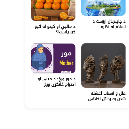
د چاپیریال ارزښت د
د مالټې او کينو له ګټو
اسلام له نظره
خبر یاست!؟
د مور ورځ: د مینې او
احترام ځانګړې ورځ
علل و اسباب آغشته
شدن به رذائل اخلاقی