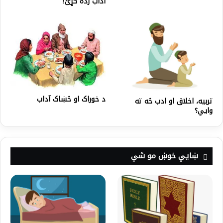
آداب زده کړئ!
د خوراک او څښاک آداب
تربیه، اخلاق او ادب څه ته
وایي؟
ښايي خوښ مو شي