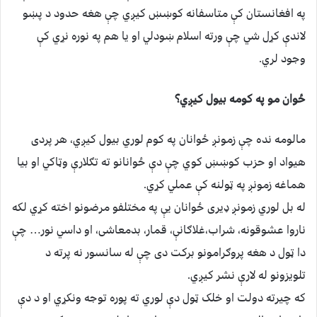
په افغانستان کې متاسفانه کوښښ کيږي چې هغه حدود د پښو
لاندې کړل شي چې ورته اسلام ښودلي او يا هم په نوره نړي كې
وجود لري.
ځوان مو په كومه بيول كيږي؟
مالومه نده چې زمونږ ځوانان په کوم لوري بيول كيږي، هر پردى
هيواد او حزب کوښښ کوي چې دې ځوانانو ته تګلارې وټاكي او بيا
هماغه زمونږ په ټولنه كې عملي كړي.
له بل لوري زمونږ ډيرى ځوانان يې په مختلفو مرضونو اخته كړي لكه
ناروا عشوقونه، شراب،غلاګانې، قمار، بدمعاشى، او داسي نور… چې
دا ټول د هغه پروګرامونو برکت دى چې له سانسور نه پرته د
تلويزونو له لارې نشر كيږي.
که چيرته دولت او خلک ټول دې لوري ته پوره توجه ونکړي او د دې