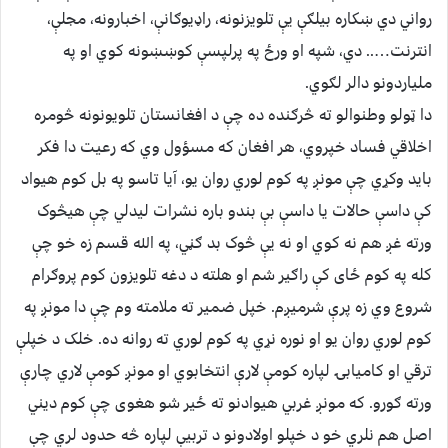
رواني دي ښكاره بيلګې يې تلويزنونه، راډيوګانې، اخبارونه، مجلې،
انترنت….. دي، شپه او ورځ په پرلپسې کوښښونه كوي او په
ملياردونو دالر لګوي.
دا ټولو وطنوالو ته څرګنده ده چې د افغانستان تلويونونه څومره
اخلاقي فساد خپروي، هر افغان که مسؤول وي که رعيت دا فکر
بايد وکړي چې مونږ په کوم لوري روان يو، آيا تاسو په بل کوم هيواد
کې داسې حالات يا داسې بې بندو باره نشرات ليدلي چې هيڅوک
ورته غږ هم نه کوي او نه يې څوک بد ګڼي، په الله قسم زه خو چې
کله په کوم ځاى كې راګير شم او هلته د دغه تلويزون کوم پروګرام
شروع وي زه پرې شرميږم. خپل ضمير ته ملامته وم چې دا مونږ په
کوم لوري روان يو او نوره نړي په کوم لوري ته روانه ده. خلک د خپلې
ترقي او کاميابۍ لپاره کومې لارې انتخابوي او مونږ کومې لاري چارې
ورته ګورو. که مونږ غربي هيوادنو ته ځير شو هغوى چې کوم ديني
اصل هم نلري خو د خپلو اولادونو د تربيې لپاره څه حدود لري چې