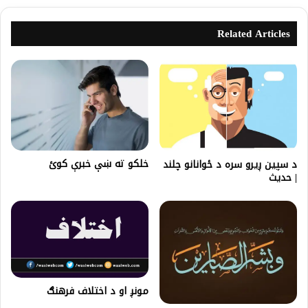
Related Articles
خلکو ته ښې خبرې کوﺉ
د سپین ږیرو سره د ځوانانو چلند
| حدیث
مونږ او د اختلاف فرهنګ