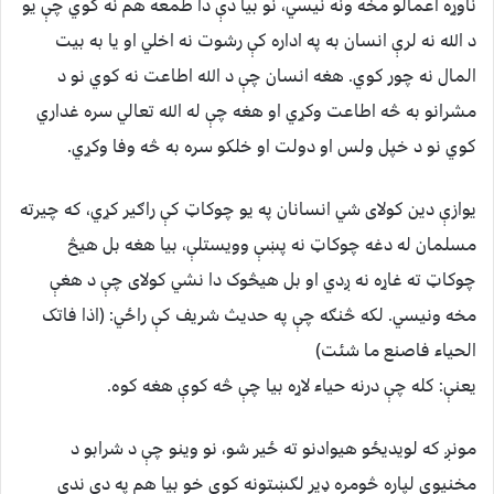
ناوړه اعمالو مخه ونه نيسي، نو بيا دې دا طمعه هم نه کوي چې يو
د الله نه لرې انسان به په اداره كې رشوت نه اخلي او يا به بيت
المال نه چور کوي. هغه انسان چې د الله اطاعت نه کوي نو د
مشرانو به څه اطاعت وکړي او هغه چې له الله تعالي سره غداري
کوي نو د خپل ولس او دولت او خلکو سره به څه وفا وکړي.
يوازې دين كولاى شي انسانان په يو چوکاټ كې راګير کړي، که چيرته
مسلمان له دغه چوكاټ نه پښې وويستلې، بيا هغه بل هيڅ
چوکاټ ته غاړه نه ږدي او بل هيڅوک دا نشي کولاى چې د هغې
مخه ونيسي. لکه څنګه چې په حديث شريف كې راځي: (اذا فاتک
الحياء فاصنع ما شئت)
يعنې: کله چې درنه حياء لاړه بيا چې څه کوې هغه كوه.
مونږ که لويديځو هيوادنو ته ځير شو، نو وينو چې د شرابو د
مخنيوي لپاره څومره ډير لګښتونه كوي خو بيا هم په دې ندي