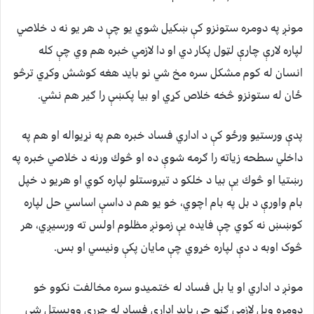
مونږ په دومره ستونزو كې ښکيل شوي يو چې د هر يو نه د خلاصي
لپاره لارې چارې لټول پكار دي او دا لازمي خبره هم وي چې كله
انسان له كوم مشكل سره مخ شي نو بايد هغه كوشش وكړي ترڅو
ځان له ستونزو څخه خلاص كړي او بيا پكښې را ګير هم نشي.
پدې ورستيو ورځو كې د اداري فساد خبره هم په نړيواله او هم په
داخلي سطحه زياته را ګرمه شوې ده او څوك ورنه د خلاصي خبره په
رښتيا او څوك يې بيا د خلكو د تيروستلو لپاره كوي او هريو د خپل
بام واورې د بل په بام اچوي، خو يو هم د داسې اساسي حل لپاره
كوښښ نه كوي چې فايده يې زمونږ مظلوم اولس ته ورسيږي، هر
څوک اوبه د دې لپاره خړوي چې مايان پكې ونيسي او بس.
مونږ د اداري او يا بل فساد له ختميدو سره مخالفت نكوو خو
دومره ويل لازمي ګڼو چې بايد اداري فساد له جرړې وويستل شي