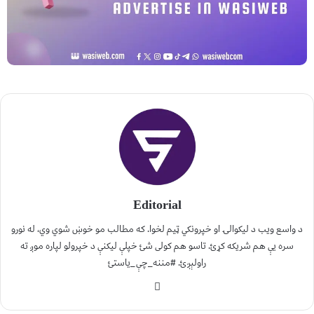
Editorial
د واسع ویب د لیکوالۍ او خپرونکي ټیم لخوا. که مطالب مو خوښ شوي وي، له نورو
سره یې هم شریکه کړئ. تاسو هم کولی شئ خپلې لیکنې د خپرولو لپاره موږ ته
راولېږئ. #مننه_چې_یاستئ