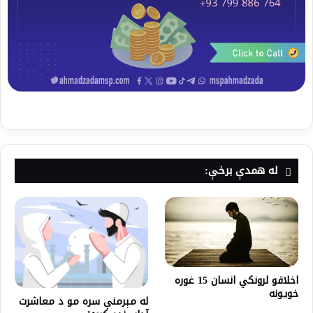
له همدې برخې:
اخلاقو لرونکي انسان 15 غوره
خویونه
له مېرمنې سره مو د معاشرت