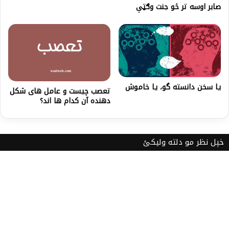
صابر اوسه تر څو جنت وګټې
یا سخن دانسته گو، يا خاموش
تعصب چیست و عامل های شکل
دهنده آن کدام ها اند؟
خپل نظر مو دلته ولیکئ