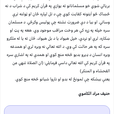
بريالي شوي خو مسلمانانو ته يوازې په قرآن کريم كې د شراب د نه
څښاک څو آيتونه کفايت کوي چې د تل لپاره ځان او ټولنه ترې
وساتي. او بيا د دې ضرورت نشته چې پوليس وګرځي. د مسلمان
سره خپله په زړه كې هر وخت مراقب موجود وي، هغه په پټ او
ښکاره، لرې او نږدې، خپل هيواد يا د بل هيواد، ځان ته يا له ملګرو
سره که په هر حالت كې وي، د الله تعالي نه ويره لري او همدغه
ويره انسان د ډيرو بديو څخه منع کوي او همدې ته په اشارې سره
په قرآن کريم كې الله تعالي داسې فرمايلي: (ان الصلاة تنهي عن
الفحشاء و المنکر)
يعنې بيشکه چې لمونځ له بدو او ناروا شيانو څخه منع کوي.
حنيف مراد الکاموي