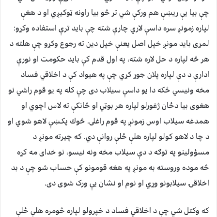
چې بيا يې ريښې هم وركې شي تر څو بيا راونه ټوكيږي او د هغې
لپاره زمونږ سره داسې لاري چارې شته چې بايد ترې استفاده وكړو:
لمړى بايد مونږ خپل اصل يعنې خپل دين ته رجوع وكړو چې هلته د
هر څه لپاره د حل لاره شته، په اول قدم كې بايد حكومت او نورې
ادارې د دې لپاره پلان جوړ كړي چې په هيواد كې د اخلاقي فساد
مخه ونيسي ځكه دا يو داسې سيلاب دى چې كله په يو قوم راشي نو
هغوى بيا دځان ژغورلو لپاره هر بوټي او څانګې ته لاس اچوي او
همدغه سيلاب اوس زمونږ په قوم راغلى. څوك پكـښې لاهو شوي او
د چا د لاهو كولو لپاره هلې ځلې روانې دي. كه چيرته مونږ د
مسؤولينو په توګه د دې سيلاب مخه ونه نيسو، نو خداى مه کړه
څه موده وروسته به مونږ په هغه قومونو كې حساب شو چې د بد
اخلاقۍ سيلابونو وړي او نوم او نشان يې ورک شوى دى.
كه وكتل شي چې د اخلاقي فساد د خپرولو لپاره څومره هلې ځلې