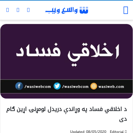
د اخلاقي فساد په وړاندې دريدل لومړنۍ اړين ګام
دى
Updated: 08/05/2020
Editorial