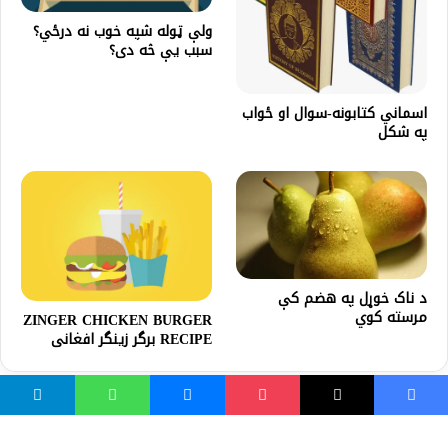
ولې ټوله شپه خوب نه درځي؟
سبب یې څه دی؟
اسماني کتابونه-سوال او ځواب
په شکل
د ناک خوړل په هضم کې
مرسته کوي
ZINGER CHICKEN BURGER
RECIPE برگر زينگر افغانى