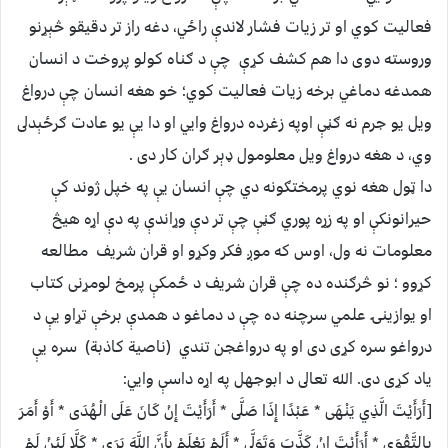
فعاليت کوي او تر زيات فشار لاندې راځي، دغه راز تر دقيقو څېړنو
وروسته دوى دا هم کشف کړې چې د ګناه کولو پروخت د انسان
همدغه دماغي برخه زيات فعاليت کوي؛ خو هغه انسان چې درواغ
ويل يو جرم نه ګڼې اوپه زغرده درواغ وايي او دا يې يو عادت ګرځېدلى
وي، د هغه درواغ ويل معلومول ډېر ګران کار دى .
دا ټول هغه نوي پرمختګونه دي چې انسان يې په خپل ژوند کې
حيرانونکې او په زړه پوري ګڼې چې تر دې وړاندې په دې اړه هيڅ
معلومات نه ول، اوس که موږ فکر وکړو او قران شريف مطالعه
کړوو ؛ نو څرګنده ده چې قران شريف د ځمکې پرمخ لومړنى کتاب
او يوازينۍ علمي سرچنه ده چې د دماغو د همدې برخې تړاو يې د
درواغو سره کړى دى او په درواغجن تندي (ناصية کاذبة) سره يې
ياد کړى دى. الله تعالى د ابوجهل په اړه داسې وايي:
[أَرَأَيْتَ الَّذِي يَنْهَى * عَبْدًا إِذَا صَلَّى * أَرَأَيْتَ إِنْ كَانَ عَلَى الْهُدَى * أَوْ أَمَرَ
بِالتَّقْوَى * أَرَأَيْتَ إِنْ كَذَّبَ وَتَوَلَّى * أَلَمْ يَعْلَمْ بِأَنَّ اللَّهَ يَرَى * كَلَّا لَئِنْ لَمْ