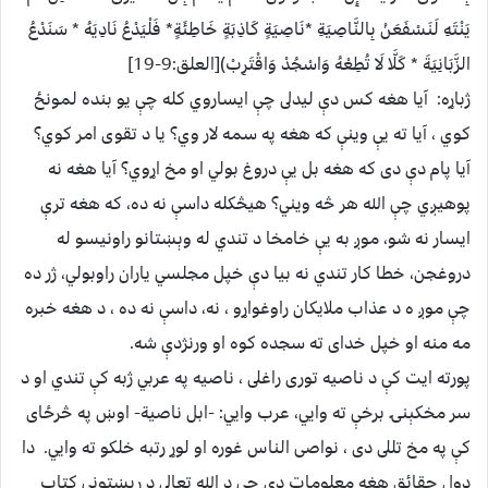
يَنْتَهِ لَنَسْفَعَنْ بِالنَّاصِيَةِ *نَاصِيَةٍ كَاذِبَةٍ خَاطِئَةٍ* فَلْيَدْعُ نَادِيَهُ * سَنَدْعُ
الزَّبَانِيَةَ * كَلَّا لَا تُطِعْهُ وَاسْجُدْ وَاقْتَرِبْ)[العلق:9-19]
ژباړه: آيا هغه کس دې ليدلى چې ايساروي کله چې يو بنده لمونځ
کوي ، آيا ته يې وينې که هغه په سمه لار وي؟ يا د تقوى امر کوي؟
آيا پام دې دى که هغه بل يې دروغ بولي او مخ اړوي؟ آيا هغه نه
پوهيږي چې الله هر څه ويني؟ هيڅکله داسې نه ده، که هغه ترې
ايسار نه شو، موږ به يې خامخا د تندي له وېښتانو راونيسو له
دروغجن، خطا کار تندي نه بيا دې خپل مجلسي ياران راوبولي، ژر ده
چې موږ ه د عذاب ملايکان راوغواړو ، نه، داسې نه ده ، د هغه خبره
مه منه او خپل خداى ته سجده کوه او ورنژدې شه.
پورته ايت کې د ناصيه تورى راغلى ، ناصيه په عربي ژبه کې تندي او د
سر مخکېنۍ برخې ته وايي، عرب وايي: -ابل ناصية- اوښ په څرځاى
کې په مخ تللى دى ، نواصى الناس غوره او لوړ رتبه خلکو ته وايي. دا
ډول حقائق هغه معلومات دې چې د الله تعالى د رېښتونې کتاب