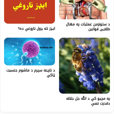
د ستونزمن عملیات په مهال
ایډز څه ډول ناروغي ده؟
طلایی قوانین
د نارينه سپرم د ماشوم جنسيت
ټاکي
په مچیو کې د الله جل جلاله
دقدرت نښې