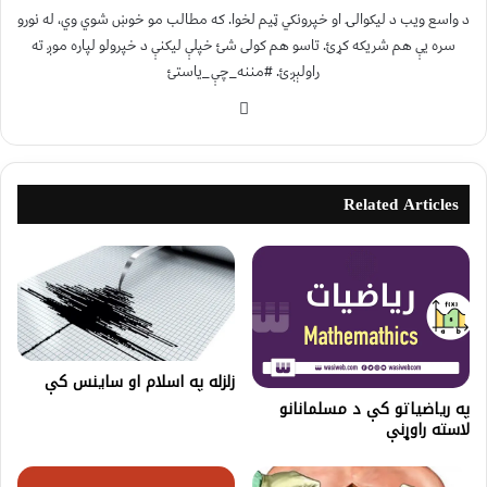
د واسع ویب د لیکوالۍ او خپرونکي ټیم لخوا. که مطالب مو خوښ شوي وي، له نورو
سره یې هم شریکه کړئ. تاسو هم کولی شئ خپلې لیکنې د خپرولو لپاره موږ ته
راولېږئ. #مننه_چې_یاستئ
Related Articles
زلزله په اسلام او ساینس کې
په رياضياتو کې د مسلمانانو
لاسته راوړنې