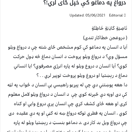
درواغ په دماغو کې خپل ځاى لري!؟
Updated: 05/06/2021
Editorial
نَاصِيَةٍ كَاذِبَةٍ خَاطِئَةٍ
( دروغجن خطاکار تندى)
آيا د انسان په دماغو کې کوم مشخص ځاى شته چې د درواغ ويلو
مسؤل وي؟ د درواغ ويلو پروخت د انسان دماغ څه ډول حرکت
کوي؟ آيا انسان د دروغ ويلو له پاره انرژي مصرفوي؟ ايا انساني
دماغ د رېښتيا او دروغ ويلو پروخت توپير لري . . ؟
دا هغه پوښتني دي چې له پېړيو راهيسي يې انسان د ځواب په لټه
کې دى اوپه دې څېړنه کوي چې د انسان د درواغ ويلو لامل معلوم
کړى او هغه ځاى کشف کړي چې انسان پرې دروغ وايي او ګناه
کوي ، انسان په فطري توګه درواغ ښه نه ګڼې او په دې عقيده دى
چې درواغ ويل بد کار دى ،د دماغو بنسټ د رېښتيا ويلو له پاره