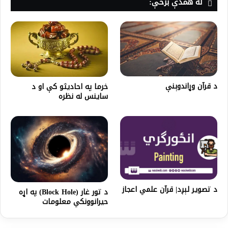
له همدې برخې:
د قرآن وړاندوېنې
خرما په احاديثو کې او د
ساينس له نظره
د تصویر لېږد| قرآن علمي اعجاز
د تور غار (Block Hole) په اړه
حیرانوونکي معلومات