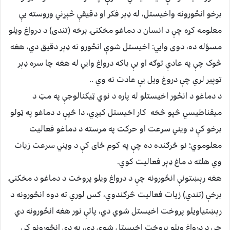
برخو انځورونه واخيستل، له ډېر فکر او دقيقې څېړني وروسته يې
معلومه کړه چې د انسان د دماغو مخکنۍ برخه (تندى) د درواغ ويلو
مسؤله ده، دوى وايي: اخيستل شوې انځورو نه ډېر دقيق دي، هغه
څوک چې په عادې توګه او بې باکه درواغ وايي له هغه چا سره ډېر
توپير لري چې دروغ ويل يې عادت نه وي ..
د دماغو د انځور اخيستلو له پاره د نوي ټيکنالوجې په مټ د
ميقناطيسي څپو څخه کار اخيستل کيږي، دا څپې د دماغو په ټولو
برخو کې د ويني سرعت او حرکت په مرسته د دماغو فعاليت
معلوموي؛ نو څرګنده ده چې په کوم ځاى کې د ويني سرعت زيات
وي هلته د ماغ ډېر فعاليت کوي.
هغه رېښتونې انځورونه چې د درواغ ويلو پروخت د دماغو د مخکنۍ
برخې (تندي) زيات فعاليت څرګندوي، ګس لوري ته دوه انځورونه د
رېښتياويلو پروخت اخيستل شوي دي، پاتې نور هغه انځورونه دي
چې د درواغ ويلو پروخت اخيستل شوي دي، په دې انځورونو کې