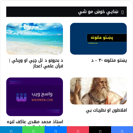
ښايي خوښ مو شي
پښتو متلونه ۳۰ – د
د بحرونو د تل چپې او ورېځې |
قرآن علمي اعجاز
افلاطون او نظریات یې
استاذ محمد مهدی عاکف لنډه
پيژندنه؛ داخوان المسلمين د