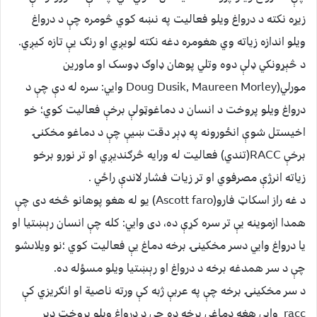
زيړه نکته د درواغ ويلو فعاليت په نښه کوي څومره چې د درواغ
ويلو اندازه زياته وي هغومره دغه نکته لويږي او رنګ يې تازه کيږي.
د څېړونکي ډلې دوه وتلي پوهان ډاوګ ډوسک او ماورين
مورلي(Doug Dusik, Maureen Morley وايي: سره له دې چې د
درواغ ويلو پروخت د انسان د دماغوټولې برخې فعاليت کوي؛ خو
اخيستل شوې انځورونه په ډېر دقت ښيې چې د دماغو مخکنۍ
برخې RACC(تندي) فعاليت له ورايه څرګنديږي او تر نورو برخو
زياته انرژې مصرفوي او تر زيات فشار لاندې راځي .
د غه راز اسکاټ فارو(Ascott faro) يو له هغو پوهانو څخه دى چې
همدا ازموينه يې تر سره کړې ده، دى وايي: کله چې انسان رېښتيا او
يا درواغ وايي دسر مخکينۍ برخه دماغ يې فعاليت کوي ؛نو ويلاىشو
چې د سر همدغه برخه د درواغ او رېښتيا ويلو مسؤله ده.
د سر مخکينۍ برخه چې په عربې ژبه کې ورته ناصية او انګريزي کې
racc وايي هغه دماغي برخه ده چې د درواغ ويلو پروخت ډېر