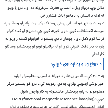
اېښودل شوى دى، د پېدا کيدو له وخته انسان د رېښتيا ويلو لورته
مائل وي، درواغ ويل د انساني فطرت سرغړونه ده او د درواغ ويلو
له امله د انسان په دماغو زيات فشار راځي.
د وخت په تېريدو انساني پوهي پرمختګ وکړ او د بېلابېلو وسائلو په
مرسته اکتشافات کوي، دوى څېړنه کوي چې د دروغ او ګناه کولو
تر شا کوم لامل دى ، پوهان د دې پښتنو د ځوابونو لاسته راوړلو له
پاره په ډېر دقت څېړنې کوي او له بېلابېلو نويو او پرمختلليو وسائلو
کار اخلي
د درواغ ويلو په اړه نوي څېړنې:
په ٢٠٠٣ کې سائنس پوهانو د درواغ د اسرارو معلومولو لپاره
حيرانونکې ازمويني وکړي، په دې ازموينه کې د درواغو بنسټيز مرکز
معلومولو له پاره پرمختللي ماشينونه په کار واچول شول.
دوې د(functional magnetic resonance imaging) FMRI
انځور اخيستونکې ميقناتيسي کامرې په مرسته د دماغو د ټولو