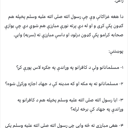
راغی.
دا هغه غزاګانې وې چې رسول الله صلی الله عليه وسلم پخپله هم
ګډون پکې کړی و او له دې پرته نورې مبارزې هم شوي دي چې يوازې
صحابه کرامو پکې ګډون درلود او داسې مبارزې ته (سريه) وايي.
پوښتنې:
۱- مسلمانانو ولې د کافرانو په وړاندې په جګړه لاس پورې کړ؟
۲- مسلمانانو ته په مکه او که مدينه کې د جهاد اجازه ورکړل شوه؟
۳- ايا رسول الله صلی الله عليه وسلم پخپله هم د کافرانو په
وړاندې په جهاد کې برخه لرله؟
۴- هغې مبارزې ته څه وايي چې رسول الله صلی الله عليه وسلم پکې