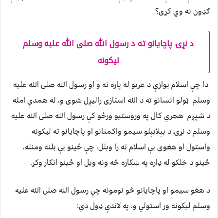
ګډون نه وي کړی؟
د نړۍ پاچايانو ته د رسول الله صلی الله عليه وسلم
ليکونه
دا چې اسلام يوازې د عربو له پاره نه و او رسول الله صلی الله عليه
وسلم ټولو انسانو ته د الله استازی راليږل شوی و، له همدې امله
د شپږم هجري کال په وروستيو ورځو کې رسول الله صلی الله عليه
وسلم د نړۍ د بېلابېلو سيمو واکمنانو او پاچايانو ته ليکونه
واستول او هغوی يې اسلام ته را وبلل، چې ځينو يې بلنه ومنله،
ځينو د خلکو له ډاره په ښکاره څه ونه ويل او ځينو انکار وکړ.
د هغو سيمو او پاچايانو څو نومونه چې رسول الله صلی الله عليه
وسلم ليکونه ور استولي و، په لاندې ډول دي: