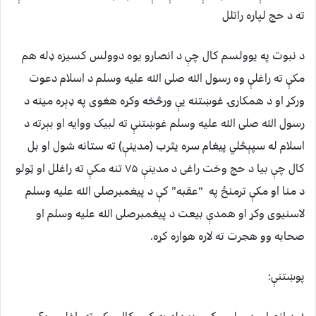
ته د حج لپاره راتلل
د نبوت په يوولسم کال چې د انصارو يوه دوولس کسيزه ډله هم
مکې ته راغلې وه رسول الله صلی الله عليه وسلم د اسلام دعوت
ورکړ او د همکارۍ غوښتنه يې ورڅخه وکړه هغوی په ډېره مينه د
رسول الله صلی الله عليه وسلم غوښتنې ته لبيک ووايه او بېرته د
اسلام له سپېڅلي پيغام سره يثرب (مدينې) ته ستانه شول او بل
کال چې بيا د حج وخت راغی د مدينې ۷۵ تنه مکې ته راغلل او ټولو
د منا او مکې ترمنځ په “عقبه” کې د پيغمبرصلی الله عليه وسلم
لاسنيوی وکړ او همدې بيعت د پيغمبرصلی الله عليه وسلم او
صحابه وو هجرت ته لاره هواره کړه.
پوښتنې: