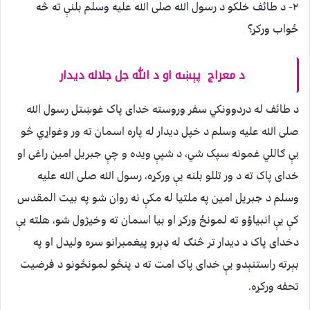
۲- د طائف خلکو د رسول الله صلی الله عليه وسلم بلنې ته څه
ځواب ورکړ؟
د معراج پېښه او د الله جل جلاله ديدار
د طائف له دردوونکي سفر وروسته خدای پاک غوښتل رسول الله
صلی الله عليه وسلم د خپل ديدار له پاره اسمان ته ور وغواړي څو
يې ګاللي غمونه سپک شي، د شپې ويده و چې جبريل امين راغی او
خدای پاک ته د ور تللو بلنه يې ورکړه، رسول الله صلی الله عليه
وسلم د جبريل امين په ملتيا له مکې نه روان شو په بيت المقدس
کې يې انبياؤو ته لمونځ ورکړ او بيا اسمان ته وخيژول شو، هلته يې
دخدای پاک د ديدار تر څنګ له ډېرو پيغمبرانو سره وليدل او په
بېرته راستنېدو يې خدای پاک امت ته د پنځو لمونځونو د فرضيت
تحفه ورکړه.