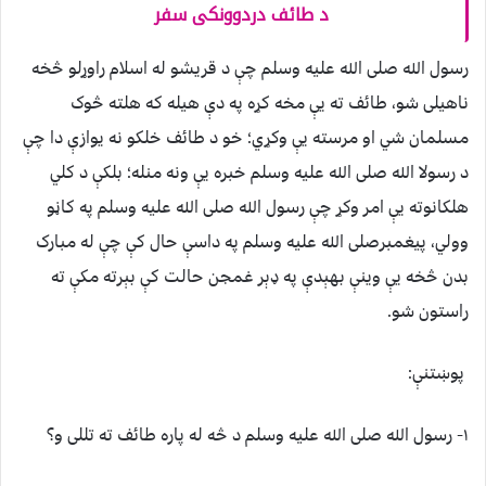
د طائف دردوونکی سفر
رسول الله صلی الله عليه وسلم چې د قريشو له اسلام راوړلو څخه
ناهيلی شو، طائف ته يې مخه کړه په دې هيله که هلته څوک
مسلمان شي او مرسته يې وکړي؛ خو د طائف خلکو نه يوازې دا چې
د رسولا الله صلی الله عليه وسلم خبره يې ونه منله؛ بلکې د کلي
هلکانوته يې امر وکړ چې رسول الله صلی الله عليه وسلم په کاڼو
وولي، پيغمبرصلی الله عليه وسلم په داسې حال کې چې له مبارک
بدن څخه يې وينې بهېدې په ډېر غمجن حالت کې بېرته مکې ته
راستون شو.
پوښتنې:
۱- رسول الله صلی الله عليه وسلم د څه له پاره طائف ته تللی و؟