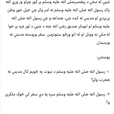
شپې له مخې د پيغمبرصلی الله عليه وسلم پر کور چپاو ور وړي الله
پاک رسول الله صلی الله عليه وسلم ته امر وکړ چې خپل خوږ وطن
پرېږدي او مدينې ته کډه شي، هماغه و چې رسول الله صلی الله
عليه وسلم او ابوبکر صديق رضی الله عنه د شپې د ثور غره پر خوا
له مکې نه ووتل او له اتو ورځو ستونزمن سفر وروسته مدينې ته
ورسېدل.
پوښتنې:
۱- رسول الله صلی الله عليه وسلم د نبوت په څويم کال مدينې ته
هجرت وکړ؟
۲- رسول الله صلی الله عليه وسلم سره په دې سفر کې څوک ملګری
و؟