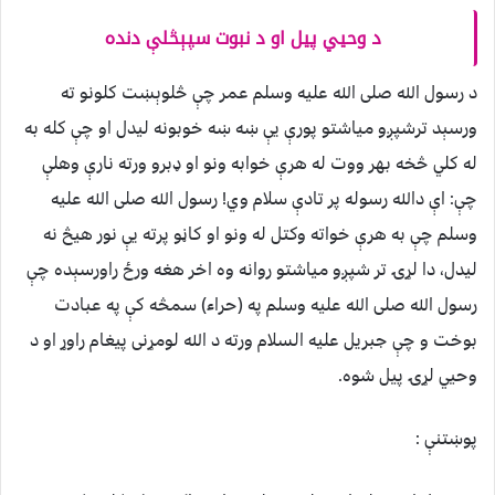
د وحيي پيل او د نبوت سپېڅلې دنده
د رسول الله صلی الله عليه وسلم عمر چې څلوېښت کلونو ته
ورسېد ترشپږو مياشتو پورې يې ښه ښه خوبونه ليدل او چې کله به
له کلي څخه بهر ووت له هرې خوابه ونو او ډبرو ورته نارې وهلې
چې: اې دالله رسوله پر تادې سلام وي! رسول الله صلی الله عليه
وسلم چې به هرې خواته وکتل له ونو او کاڼو پرته يې نور هيڅ نه
ليدل، دا لړۍ تر شپږو مياشتو روانه وه اخر هغه ورځ راورسېده چې
رسول الله صلی الله عليه وسلم په (حراء) سمڅه کې په عبادت
بوخت و چې جبريل عليه السلام ورته د الله لومړنی پيغام راوړ او د
وحيي لړۍ پيل شوه.
پوښتنې :