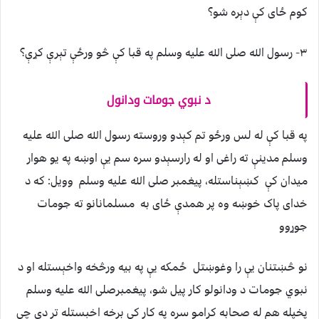
کوم ځای کې دېره شو؟
۳- رسول الله صلی الله عليه وسلم په قبا کې څو ورځې تېرې کړې؟
د نبوي جومات ودانول
په قبا کې له لس ورځو تم کېدو وروسته رسول الله صلی الله عليه
وسلم مدينې ته راغی او له رارسېدو سره سم يې اوښه په يو هوار
ميدان کې کښېناستله، پيغمبر صلی الله عليه وسلم وويل: که د
خدای پاک خوښه وه پر همدې ځای به مسلمانانو ته جومات
جوړوو
نو څښتنان يې را وغوښتل ځمکه يې په بيه ورڅخه واخېستله او د
نبوي جومات د ودانولو کار پيل شو، پيغمبرصلی الله عليه وسلم
پخپله هم له صحابه کرامو سره په کار کې برخه اخېستله تر دې چې