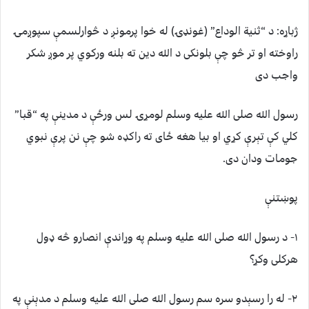
ژباړه: د “ثنية الوداع” (غونډۍ) له خوا پرمونږ د څوارلسمې سپوږمۍ
راوخته او تر څو چې بلونکى د الله دين ته بلنه ورکوي پر موږ شکر
واجب دى
رسول الله صلی الله عليه وسلم لومړۍ لس ورځې د مدينې په “قبا”
کلي کې تېرې کړي او بيا هغه ځای ته راکډه شو چې نن پرې نبوي
جومات ودان دی.
پوښتنې
۱- د رسول الله صلی الله عليه وسلم په وړاندې انصارو څه ډول
هرکلی وکړ؟
۲- له را رسېدو سره سم رسول الله صلی الله عليه وسلم د مدېنې په