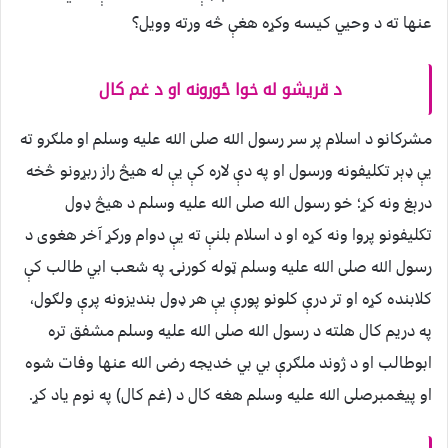
عنها ته د وحيي کيسه وکړه هغې څه ورته وويل؟
د قريشو له خوا ځورونه او د غم کال
مشرکانو د اسلام پر سر رسول الله صلی الله عليه وسلم او ملګرو ته
يې ډېر تکليفونه ورسول او په دې لاره کې يې له هيڅ راز ربړونو څخه
درېغ ونه کړ؛ خو رسول الله صلی الله عليه وسلم د هيڅ ډول
تکليفونو پروا ونه کړه او د اسلام بلنې ته يې دوام ورکړ آخر هغوی د
رسول الله صلی الله عليه وسلم ټوله کورنۍ په شعب ابي طالب کې
کلابنده کړه او تر درې کلونو پورې يې هر ډول بنديزونه پرې ولګول،
په دريم کال هلته د رسول الله صلی الله عليه وسلم مشفق تره
ابوطالب او د ژوند ملګرې بي بي خديجه رضی الله عنها وفات شوه
او پيغمبرصلی الله عليه وسلم هغه کال د (غم کال) په نوم ياد کړ.