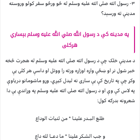
۳- رسول الله صلی الله عليه وسلم له څو ورځو سفر کولو وروسته
مدينې ته ورسېد؟
په مدينه کې د رسول الله صلي الله عليه وسلم بېساري
هرکلی
د مدينې خلک چې د رسول الله صلی الله عليه وسلم له هجرت څخه
خبر شول نر او ښځې واړه اوزاړه ورته را ووتل او داسې هر کلی يې
وکړ چې په تاريخ کې يې ساری نه ليدل کيږي، وړو ماشومانو درياوې
په لاس کې وې او د رسول الله صلی الله عليه وسلم په وړاندې يې دا
شعرونه بدرګه کول:
طلـع البـــدر علينـا * من ثنيات الوداع
و جب الشـكر علينا * ما دعـــا لله داع