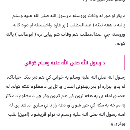
د پلار او مور له وفات وروسته د رسول الله صلی الله عليه وسلم
پالنه د هغه نيکه ( عبدالمطلب ) پر غاړه واخېستله او دوه کاله
وروسته چې عبدالمطلب هم وفات شو بيايې تره ( ابوطالب ) پالنه
کوله .
د رسول الله صلی الله عليه وسلم ځواني
رسول الله صلی الله عليه وسلم په ځوانۍ کې هم ډېر نېک، حياناک،
له بدو بېزاره او ډېر رښتونی انسان و، تل يې د مظلوم ننګه کوله، له
همدې امله يې په هغه تړون کې هم ګډون وکړ چې د مظلوم د ملاتړ
په موخه په مکه کې جوړ شوی و، دغه راز د بې ساري امانتدارۍ له
امله رسول الله صلی الله عليه وسلم ته ټولو قريشو د (امين) لقب
ورکړی و .