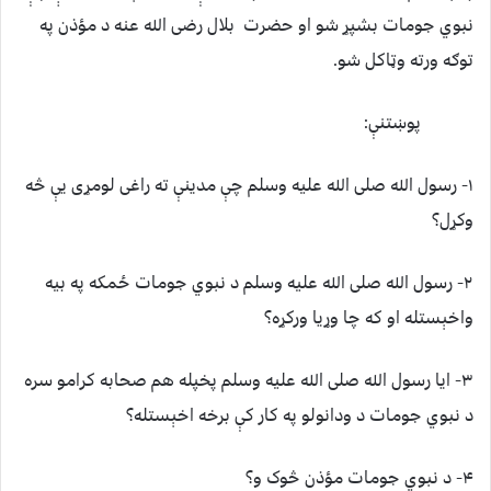
نبوي جومات بشپړ شو او حضرت بلال رضی الله عنه د مؤذن په
توګه ورته وټاکل شو.
پوښتنې:
۱- رسول الله صلی الله عليه وسلم چې مدينې ته راغی لومړی يې څه
وکړل؟
۲- رسول الله صلی الله عليه وسلم د نبوي جومات ځمکه په بيه
واخېستله او که چا وړيا ورکړه؟
۳- ايا رسول الله صلی الله عليه وسلم پخپله هم صحابه کرامو سره
د نبوي جومات د ودانولو په کار کې برخه اخېستله؟
۴- د نبوي جومات مؤذن څوک و؟