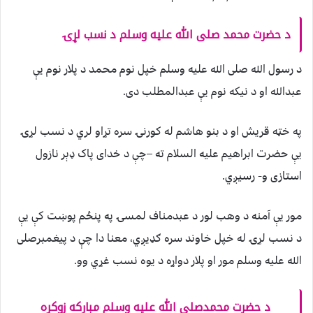
د حضرت محمد صلی الله عليه وسلم د نسب لړۍ
د رسول الله صلی الله عليه وسلم خپل نوم محمد د پلار نوم يې
عبدالله او د نيکه نوم يې عبدالمطلب دی.
په خټه قريش او د بنو هاشم له کورنۍ سره تړاو لري د نسب لړۍ
يې حضرت ابراهيم عليه السلام ته –چې د خدای پاک ډېر نازول
استازی و- رسيږي.
مور يې آمنه د وهب لور د عبدمناف لمسۍ په پنځم پوښت کې يې
د نسب لړۍ له خپل خاوند سره ګډيږي، معنا دا چې د پيغمبرصلی
الله عليه وسلم مور او پلار دواړه د يوه نسب غړي وو.
د حضرت محمدصلی الله عليه وسلم مبارکه زوکړه