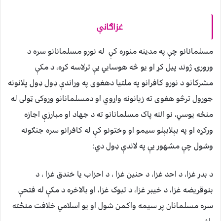
غزاګانې
مسلمانانو چې په مدينه منوره کې له نورو مسلمانانو سره د
ورورۍ ژوند پيل کړ او يو څه هوسايي يې ترلاسه کړه، د مکې
مشرکانو د نورو کافرانو په ملتيا دهغوی په وړاندې ډول ډول پلانونه
جوړول ترڅو هغوی ته زيانونه واړوي او دمسلمانانو وړوکی ټولی له
منځه يوسي، نو الله پاک مسلمانانو ته د جهاد او مبارزې اجازه
ورکړه او په بېلابېلو سيمو او وختونو کې له کافرانو سره جنګونه
وشول چې مشهور يې په لاندې ډول دي:
د بدر غزا، د احد غزا، د حنين غزا ، د احزاب يا خندق غزا ، د
بنوقريضه غزا، د خيبر غزا، د تبوک غزا، او بالاخره د مکې له فتحې
سره مسلمانان پر سيمه واکمن شول او يو اسلامي خلافت منځته