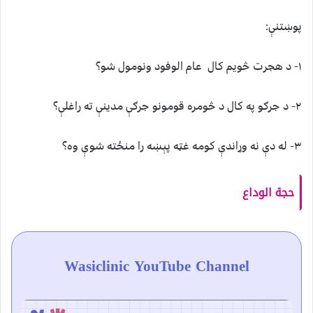
پوښتنې:
۱- د هجرت څويم کال عام الوفود ونومول شو؟
۲- د جرګو په کال د څومره قومونو جرګې مدينې ته راغلې؟
۳- له دې نه وړاندې کومه غټه پېښه را منځته شوې وه؟
حجة الوداع
Wasiclinic YouTube Channel