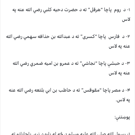
۱- د روم پاچا “هرقل” ته د حضرت دحيه کلبي رضي الله عنه په
لاس
۲- د فارس پاچا “کسری” ته د عبدالله بن حذافه سهمي رضي الله
عنه په لاس
۳- د حبشې پاچا “نجاشي” ته د عمرو بن اميه ضمري رضي الله
عنه په لاس
۴- د مصر پاچا “مقوقس” ته د حاطب بن ابي بلتعه رضي الله عنه
په لاس.
پوښتنې:
۱- رسول الله صلی الله عليه وسلم د څه له پاره د نړۍ پاچايانو ته