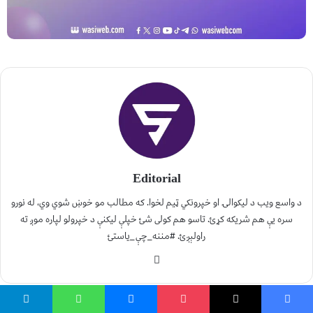
Editorial
د واسع ویب د لیکوالۍ او خپرونکي ټیم لخوا. که مطالب مو خوښ شوي وي، له نورو
سره یې هم شریکه کړئ. تاسو هم کولی شئ خپلې لیکنې د خپرولو لپاره موږ ته
راولېږئ. #مننه_چې_یاستئ