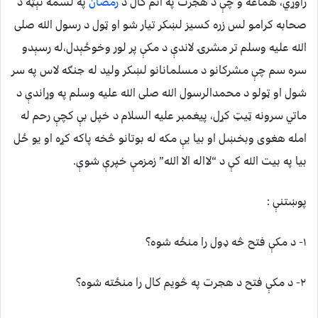
راوړي، هماغه و چې د هجرت په اتم کال د
رمضان
په لسمه نېټه د
صحابه کرامو لس زره کسيز لښکر تيار شو او ټول د رسول الله صلی
الله عليه وسلم تر مشرۍ لاندې د مکې پر لور وخوځېدل،له رسېدو
سره سم چې مشرکانو د مسلمانانو لښکر وليد له جنګه لاس په سر
شول او ټولو د محمدالرسول الله صلی الله عليه وسلم په وړاندې د
ماتي سرونه ټيټ کړل، پيغمبر عليه السلام د خپل بې کچې رحم له
امله هغوی وبخښل او بيا يې مکه له بوتانو څخه پاکه کړه او يو ځل
بيا په بيت الله کې د “لااله الا الله” زمزمې خپرې شوې.
پوښتنې :
۱- د مکې فتح څه ډول را منځه شوه؟
۲- د مکې فتح د هجرت په څويم کال را منځته شوه؟