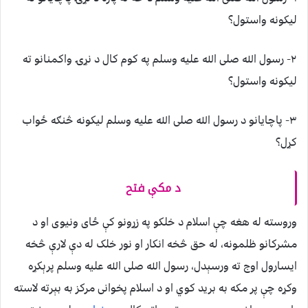
ليکونه واستول؟
۲- رسول الله صلی الله عليه وسلم په کوم کال د نړۍ واکمنانو ته
ليکونه واستول؟
۳- پاچايانو د رسول الله صلی الله عليه وسلم ليکونه څنګه ځواب
کړل؟
د مکې فتح
وروسته له هغه چې اسلام د خلکو په زړونو کې ځای ونيوی او د
مشرکانو ظلمونه، له حق څخه انکار او نور خلک له دې لارې څخه
ايسارول اوج ته ورسېدل، رسول الله صلی الله عليه وسلم پرېکړه
وکړه چې پر مکه به بريد کوي او د اسلام پخوانی مرکز به بېرته لاسته