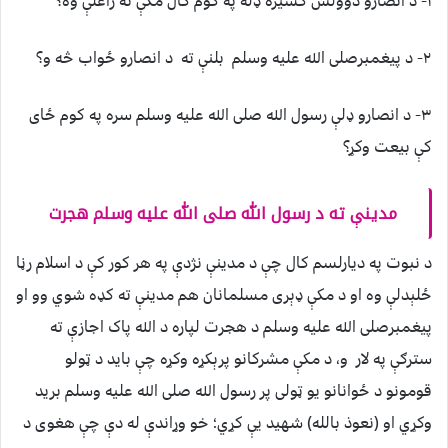
۱- د انصارو دوولس کسيزه ډله په کوم کال مکې ته راغلې وه؟
۲- د پيغمبرصلی الله عليه وسلم بلنې ته د انصارو ځواب څه و؟
۳- د انصارو ډلې رسول الله صلی الله عليه وسلم سره په کوم ځای
کې بيعت وکړ؟
مدينې ته د رسول الله صلی الله عليه وسلم هجرت
د نبوت په ديارلسم کال چې د مدينې نژدې په هر کور کې د اسلام رڼا
ځلېدلې وه او د مکې ډېری مسلمانان هم مدينې ته کډه شوي وو او
پيغمبرصلی الله عليه وسلم د هجرت لپاره د الله پاک اجازې ته
سترګې په لار و، د مکې مشرکانو پرېکړه وکړه چې بايد د ټولو
قومونو د ځوانانو يو ټولی پر رسول الله صلی الله عليه وسلم بريد
وکړي او (نعوذ بالله) شهيد يې کړي؛ خو وړاندې له دې چې هغوی د