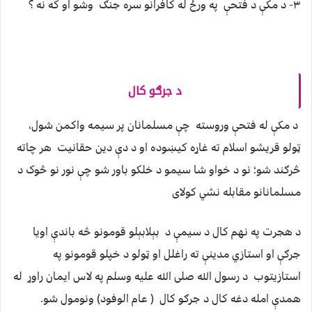
۳- د مکې د فتحې په ورځ له کافرانو سره جنګ وشو او که نه ؟
د جرګو کال
د مکې له فتحې وروسته چې مسلمانان پر سيمه واکمن شول،
ټولو قريشو اسلام ته غاړه کيښوده او د دې دين حقانيت هر چاته
څرګند شو؛ نو د خواو شا سيمو د خلکو باور شو چې نور نو څوک د
مسلمانانو مقابله نشي کولای
د هجرت په نهم کال د سيمې د بېلابېلو قومونو څه باندې اويا
جرګې او استازي مدينې ته راغلل او ټولو د خپلو قومونو په
استازيتوب د رسول الله صلی الله عليه وسلم په لاس ايمان راوړ له
همدې امله دغه کال د جرګو کال ( عام الوفود) ونومول شو.