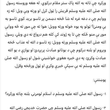
ورکړه چې تاته به الله پاک ستر مقام درکوي، له هغه وروسته رسول
الله صلی الله عليه وسلم قريش را ټول کړل او ورته ويې ويل: که زه
ووايم چې د دغه غره له شا څخه دښمن پر تاسو بريد کوي تاسو به
يې ومنئ؟ ټولو په يوه خوله ورته وويل: هو! ته چې موږ ته څه ووايې
موږ يې منو ځکه چې تا په ژوند کې کله هم درواغ نه دي ويلي، رسول
الله صلی الله عليه وسلم ورته وويل: زه تاسو د الله له عذاب څخه
وېروم او بلنه درکوم چې د بوتانو عبادت پرېږدئ او يوازې د يو الله
عبادت وکړئ، په دې خبره هغوی خواشيني شول او رسول الله صلی
الله عليه وسلم ته يې سپکې خبرې وکړې او ټول ورڅخه ولاړل.
پوښتنې:
۱- رسول الله صلی الله عليه وسلم د اسلام لومړنۍ بلنه چاته ورکړه؟
۲- رسول الله صلی الله عليه وسلم چې حضرت خديجې رضي الله