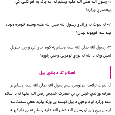
۱- رسول الله صلی الله عليه وسلم ته الله پاک په څو کلنۍ کې
پيغمبري ورکړه؟
۲- له نبوت نه وړاندې رسول الله صلی الله عليه وسلم څومره موده
ښه ښه خوبونه ليدل؟
۳- رسول الله صلی الله عليه وسلم په کوم ځای کې و چې جبريل
امين ورته د الله له لوري لومړنۍ وحيي راوړه؟
اسلام ته د بلنې پيل
له نبوت ترلاسه کولوسره سم رسول الله صلی الله عليه وسلم تر
هرڅه وړاندې خپلې بي بي حضرت خديجې رضی الله عنها ته د اسلام
بلنه ورکړه او د وحيي د پيل کيسه يې ورته وکړه، هغې سمدلاسه
ايمان پرې راوړ او رسول الله صلی الله عليه وسلم ته يې ډاډګېرنه