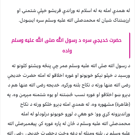
له همدې امله به له اسلام نه وړاندې قريشو خپلې شتمنۍ او
ارزښتناک شيان له محمدصلی الله عليه وسلم سره ايښودل.
حضرت خديجې سره د رسول الله صلی الله عليه وسلم
واده
د رسول الله صلی الله عليه وسلم عمر چې پنځه ويشتو کلونو ته
ورسېد د خپلو نېکو خويونو او غوره اخلاقو له امله حضرت خديجې
رضی الله عنها ورته د نکاح بلنه ورکړه، خديجه رضی الله عنها هم د
ډېرو ښو اخلاقو او غوره نسب څښتنه او يوه شتمنه مېرمن وه، په
(طاهرة) مشهوره وه، له همدې امله ډېرو خلکو ورته د نکاح
وړانديزونه کړي وو؛ خو هغې د لوړو خويونو درلودلو له امله
محمدصلی الله عليه وسلم د ځان له پاره غوره کړ، پيغمبرصلی الله
عليه وسلم يې بلنه ومنله او دغه وخت دحضرت خديجې رضی الله