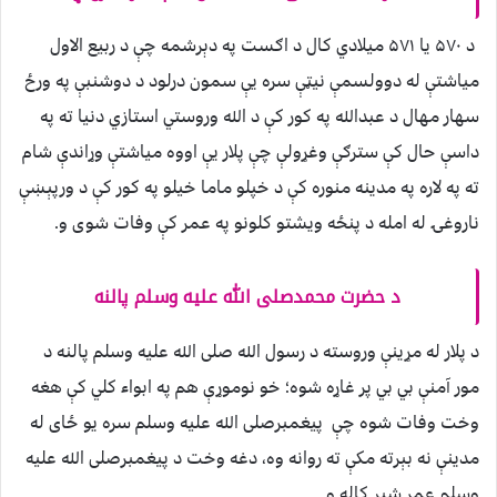
د ۵۷۰ يا ۵۷۱ ميلادي کال د اګست په دېرشمه چې د ربيع الاول
مياشتې له دوولسمې نيټې سره يې سمون درلود د دوشنبې په ورځ
سهار مهال د عبدالله په کور کې د الله وروستي استازي دنيا ته په
داسې حال کې سترګې وغړولې چې پلار يې اووه مياشتې وړاندې شام
ته په لاره په مدينه منوره کې د خپلو ماما خيلو په کور کې د ورپېښې
ناروغۍ له امله د پنځه ويشتو کلونو په عمر کې وفات شوی و.
د حضرت محمدصلی الله عليه وسلم پالنه
د پلار له مړينې وروسته د رسول الله صلی الله عليه وسلم پالنه د
مور آمنې بي بي پر غاړه شوه؛ خو نوموړې هم په ابواء کلي کې هغه
وخت وفات شوه چې پيغمبرصلی الله عليه وسلم سره يو ځای له
مدينې نه بېرته مکې ته روانه وه، دغه وخت د پيغمبرصلی الله عليه
وسلم عمر شپږ کاله و .