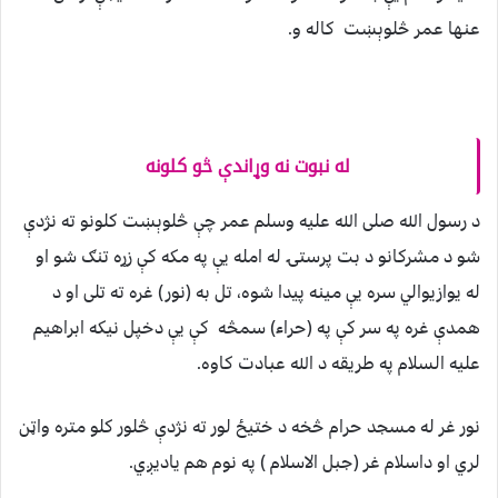
عنها عمر څلوېښت کاله و.
له نبوت نه وړاندې څو کلونه
د رسول الله صلی الله عليه وسلم عمر چې څلوېښت کلونو ته نژدې
شو د مشرکانو د بت پرستۍ له امله يې په مکه کې زړه تنګ شو او
له يوازيوالي سره يې مينه پيدا شوه، تل به (نور) غره ته تلی او د
همدې غره په سر کې په (حراء) سمڅه کې يې دخپل نيکه ابراهيم
عليه السلام په طريقه د الله عبادت کاوه.
نور غر له مسجد حرام څخه د ختيځ لور ته نژدې څلور کلو متره واټن
لري او داسلام غر (جبل الاسلام ) په نوم هم ياديږي.