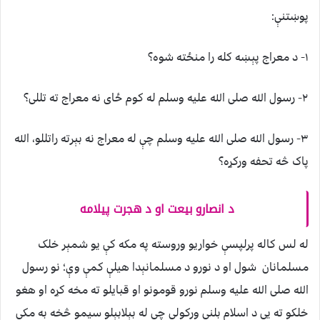
پوښتنې:
۱- د معراج پېښه کله را منځته شوه؟
۲- رسول الله صلی الله عليه وسلم له کوم ځای نه معراج ته تللی؟
۳- رسول الله صلی الله عليه وسلم چې له معراج نه بېرته راتللو، الله
پاک څه تحفه ورکړه؟
د انصارو بيعت او د هجرت پيلامه
له لس کاله پرلپسې خواريو وروسته په مکه کې يو شمېر خلک
مسلمانان شول او د نورو د مسلمانېدا هيلې کمې وې؛ نو رسول
الله صلی الله عليه وسلم نورو قومونو او قبايلو ته مخه کړه او هغو
خلکو ته يې د اسلام بلنې ورکولې چې له بېلابېلو سيمو څخه به مکې