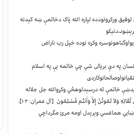
وفيق ورکړونودده لپاره الله پاک دخاتمې ښه کېدنه
رېښود،دنېکو
يواوگناهونوسره وکړه نوده خپل رب ناراض
ان په دې بريالی شي چي خاتمه يې په اسلام
قيانواوصالحانوکاردی
يدښې خاتمې ته درسېدلوهڅي وکړوالله جل جلاله
تُقَاتِهِ وَلاَ تَمُوتُنَّ إِلاَّ وَأَنتُم مُّسْلِمُونَ [آل عمران: ۱۰۲].
ي ښايي هماغسي وېرېدل اومه مرئ مگرداچي