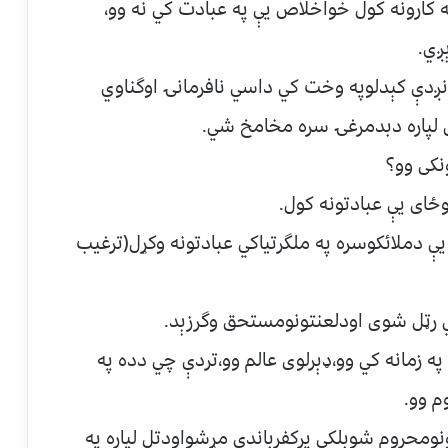
کارونه کول خواخلاص يې په عبادت کي نه وو،
ږي.
نږدې کېدلوپه وخت کي داسي نافرمانۍ اوگناوي
ل لپاره دبدمرغۍ سره مخامخ شي.
نکی وو؟
ځای يې عبادتونه کول.
ې دملائکوسره په ملگرتياکي عبادتونه وکړل(ترغيب
 رټل شوی اودلعنتونومستحق وگرزېد.
 زمانه کي وو،ډېرلوی عالم وو،تردې چي دده په
 وو.
ونومحروم شوبلکي پرکفرباندي مړشواودتل لپاره په