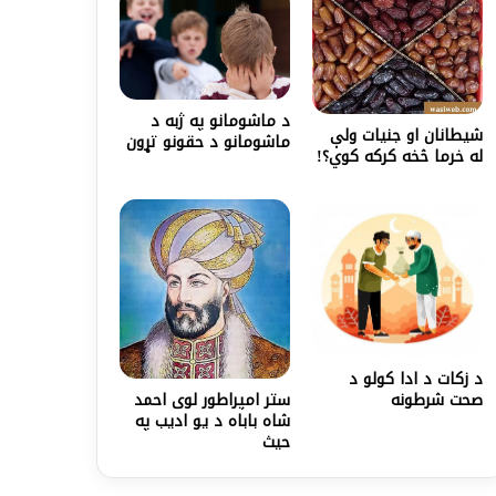
د ماشومانو په ژبه د
شیطانان او جنیات ولې
ماشومانو د حقونو تړون
له خرما څخه کرکه کوي؟!
د زكات د ادا كولو د
ستر امپراطور لوی احمد
صحت شرطونه
شاه باباه د یو ادیب په
حیث