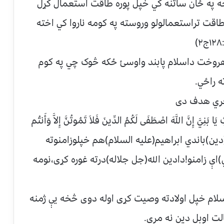
ه په ځان ساتنه کي خپل پوره طاقت استعمال کړل
قت تراستعمالولو وروسته په کومه ناروا کي اخته
هروخت داسلام پابند واوسئ ځکه څوک چي په کوم
ه راځي.
خري هدف دی
َنِيَّ إِنَّ اللَّهَ اصْطَفَى لَكُمُ الدِّينَ فَلاَ تَمُوتُنَّ إِلاَّ وَأَنتُم
ترجمه:اوپه همدې(دين)باندي ابراهيم(عليه السلام)هم خپلوزامنوته
 زامنو!دادين الله(جل جلاله)درته غوره کړی،نومه
ام خپل اولادته وصيت کړی اوله دوی څخه يې ژمنه
ت اوبل دين نه مري.