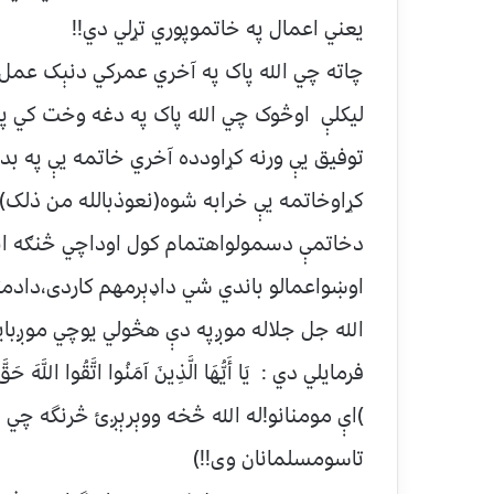
يعني اعمال په خاتموپوري تړلي دي!!
چاته چي الله پاک په آخري عمرکي دنېک عمل ت
ليکلې اوڅوک چي الله پاک په دغه وخت کي پ
توفيق يې ورنه کړاودده آخري خاتمه يې په بد
کړاوخاتمه يې خرابه شوه(نعوذبالله من ذلک)
دخاتمې دسمولواهتمام کول اوداچي څنګه انس
اوښواعمالو باندي شي داډېرمهم کاردی،دادمت
الله جل جلاله موږپه دې هڅولي يوچي موږبا
فرمايلي دي : يَا أَيُّهَا الَّذِينَ آمَنُوا اتَّقُوا اللَّهَ حَقَّ 
)اې مومنانو!له الله څخه ووېرېږئ څرنگه چ
تاسومسلمانان وی!!)