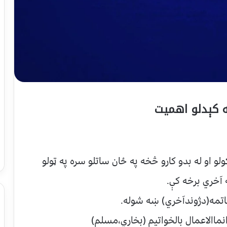
ه کېدلو اهميت
کولو او له بدو کارو څخه په ځان ساتلو سره په ټولو
 آخري برخه کې.
تمه(دژوندآخري) ښه شوله.
نماالاعمال بالخواتيم (بخاري،مسلم)