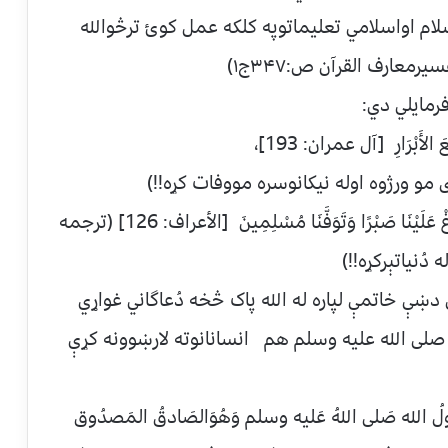
م اواسلامي تعليماتوپه کلکه عمل کوئ ترڅوالله
عارف القرآن ص:۳۴۷ج۱)
رمايلي دي:
ا مَعَ الأَبْرَارِ [آل عمران: 193]،
 مو ورژوه اوله نيکانوسره مووفات کړه!!)
اودتوبه گاروپه هکله يې فرمايلي دي: رَبَّنَا أَفْرِغْ عَلَيْنَا صَبْرًا وَتَوَفَّنَا مُسْلِمِينَ [الأعراف: 126] (ترجمه
دُنياتېرکړه!!)
ښې خاتمې لپاره له الله پاک څخه دُعاگاني غواړي
لی الله عليه وسلم هم انسانانوته لارښوونه کړې
ُولُ الله صَلی اللهُ عَليه وسلم وَهُوَالصَادقُ المَصدُوق