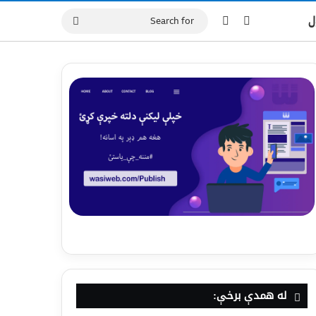
ل
له همدې برخې: