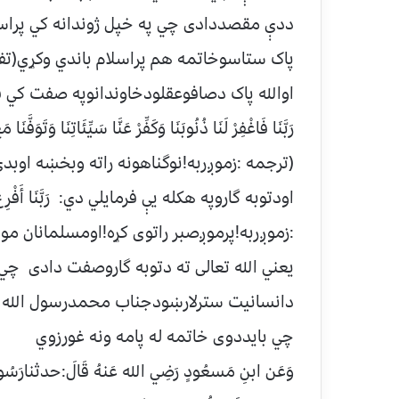
ددې مقصددادی چي په خپل ژوندانه کي پراسلا
پاک ستاسوخاتمه هم پراسلام باندي وکړي(تفسيرم
اوالله پاک دصافوعقلودخاوندانوپه صفت کي ف
رَبَّنَا فَاغْفِرْ لَنَا ذُنُوبَنَا وَكَفِّرْ عَنَّا سَيِّئَاتِنَا وَتَوَفَّنَ
(ترجمه :زموږربه!نوگناهونه راته وبخښه اوبدی
:زموږربه!پرموږصبر راتوی کړه!اومسلمانان موله 
يعني الله تعالی ته دتوبه گاروصفت دادی چي د
دانسانيت سترلارښودجناب محمدرسول الله ص
چي بايددوی خاتمه له پامه ونه غورزوي
وَعَن ابنِ مَسعُودٍ رَضِي الله عَنهُ قَالَ:حدثنارَس