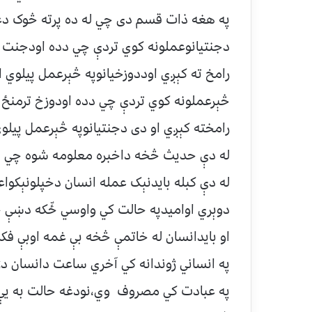
په هغه ذات قسم دی چي له ده پرته څوک دعب
دجنتيانوعملونه کوي تردې چي دده اودجنت تر
رامخ ته کېږي اوددوزخيانوپه څېرعمل پيلوي ا
څېرعملونه کوي تردې چي دده اودوزخ ترمنځ ي
رامخته کېږي او دی دجنتيانوپه څېرعمل پيلو
له دې حديث څخه داخبره معلومه شوه چي اص
له دې کبله بايدنېک عمله انسان دخپلونېکواعما
دوېري اواميدپه حالت کي واوسي ځّکه دښې خ
او بايدانسان له خاتمې څخه بې غمه اوبې فکر
په انساني ژوندانه کي آخري ساعت دانسان د
په عبادت کي مصروف وي،نودغه حالت به يې د