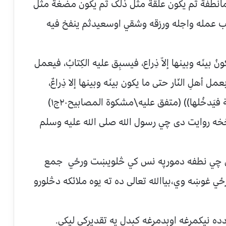
ومانطفة ثم يکون علقة مثل ذلک ثم يکون مضغة مثل
کتب عمله واجله ورزقه وشقي اوسعيدثم ينفخ فيه
كونُ بينَه وبينها إلاّ ذِراع، فيسبِق عليه الكِتابُ، فيعمل
عمل أهلِ النّار حتى ما يكون بينَه وبينها إلا ذِراعٌ،
فيَدخُلها)) (متفق عليه\مشکوة المصابيح۲۰ج۱)
ه روايت دی چي رسول الله صلی الله عليه وسلم
ي چي نطفه دمورپه نس کي څلويښت ورځي جمع
ي غوښه وي،بياالله تعالی ده ته يوه ملائکه دڅلورو
ه نيکمرغه اوبدمرغه کېدل په تقديرکي ليکي.