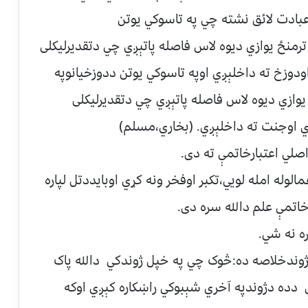
ادت لائق نشته چي په تاسوکي يوتن
منځ يوازي ديوه لاس فاصله پاتېږي چي دتقديرليکلی
ودوزخ ته داخلېږي اوپه تاسوکي يوتن ددوزخيانوپه
وازي ديوه لاس فاصله پاتېږي چي دتقديرليکلی
ي اوجنت ته داخلېږي. (بخاري،مسلم)
لي اعتبارخاتمې ته دی.
لوله امله لويي،تکبر اوفخر ونه کړي اوبايددتل لپاره
اتمې علم دالله سره دی.
ه نه شي.
ژوندخلاصه ده:څوک چي په خپل ژوندکي دالله پاک
ده دژوندپه آخري شېبوکي راښکاره کېږي اوکه