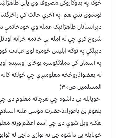
څوک په بدوکاروکي مصروف وي يايې ظاهرًاښه 
نوددوی بدي هم په آخري حالت کي راڅرگندې
ډېرانسانان ظاهرًانېک عمله وي خودخاتمې د
شروع کړي چي له امله يې خاتمه خرابه اودت
دبېلگي په توگه ابليس څومره لوی عبادت کوو
په آسمان کي دملائکوسره يوځای اوسېده اويو
له بعضوآثاروڅخه معلومېږي چي څولکه کاله ي
المسلمين ص:۳۰)
خوپايله يې داشوه چي هرچاته معلوم دی چي
بلعوم بن باعوراءدحضرت موسی عليه السلام په
هکله ويل شوي دي چي اسم اعظم ورته معلوم
خوپايله يې داشوه چي نه يوازي داچي له ثواب