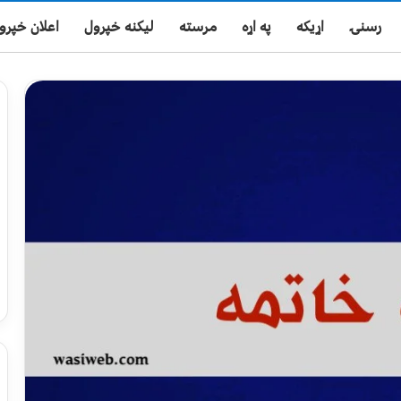
رسنۍ
اړیکه
په اړه
مرسته
لیکنه خپرول
اعلان خپرو