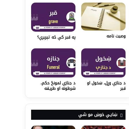
وصيت نامه
په قبر کې څه تېرېږي؟‌
د جنازې وړل، ښخول او
د جنازې لمونځ حکم،
قبر
شرطونه او طریقه
ښايي خوښ مو شي