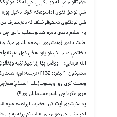
حق تقوی دې ته ويل کېږي چي له گناهونوڅخ
شي نوحق تقوی اداشوه،که څوک دخپل پوره طا
شي نودتقوی دحقوقوخلاف نه ده(معارف ص:۱۲۸ج۲)
په اسلام باندي دمړه کېدلومطلب دادی چي 
حالت باندي ژوندتېروي پرهغه باندي مرگ ورت
دخاتمې دښې کېدلولپاره هڅي کول دنېکانوآ
الله فرمايي: : وَوَصَّى بِهَا إِبْرَاهِيمُ بَنِيهِ وَيَعْقُوبُ يَا ب
مُّسْلِمُونَ [البقرة: 132] (
وصيت کړی وو اويعقوب(عليه السلام)هم(چي)اې
مرئ مگرداچي تاسومسلمانان وی!!)
په ذکرشوي آيت کي حضرت ابراهيم عليه السل
اخيستې چي دوی دي له اسلام پرته په بل حال