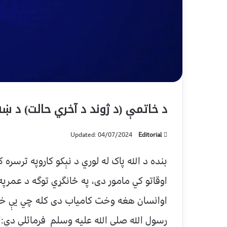
د خاتمې (د ژوند د آخري حالت) د ښ
Updated: 04/07/2024
Editorial
بنده د الله پاک له لوري د نېکو کاروپه ترسره 
اوقاتو کي مامور دی، په ځانگړي توگه د عمرپه
اوانسان هغه وخت کامياب دی کله چي يې خا
رسول الله صلی الله عليه وسلم فرمائلي دي:ا