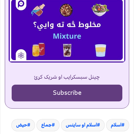
چینل سبسکرایب او شریک کړئ
Subscribe
اسلام
اسلام او ساینس
جماع
حیض