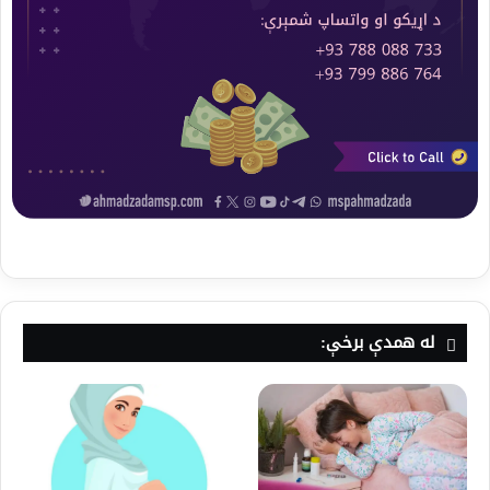
له همدې برخې: