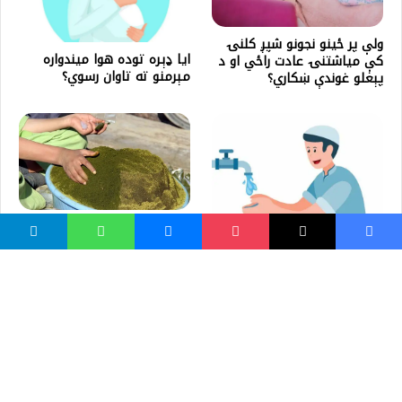
ولې پر ځينو نجونو شپږ کلنۍ
ایا ډېره توده هوا میندواره
کې میاشتنۍ عادت راځي او د
مېرمنو ته تاوان رسوي؟
پېغلو غوندې ښکاري؟
نسوار څه شی دی؟
پاکوالی(طهارت) څه ته وایی؟
ښايي خوښ مو شي