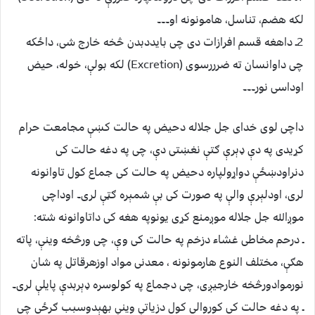
لکه هضم، تناسل، هامونونه او۔۔۔
2ـ داهغه قسم افرازات دی چی بایددبدن څخه خارج شی، داځکه
چی داوانسان ته ضرررسوی (Excretion) لکه بولې، خوله، حیض
اوداسی نور۔۔۔
داچی لوی خدای جل جلاله دحیض په حالت کښې مجامعت حرام
کړیدی په دې ډېرې ګتې نغښتی دې، چی په دغه حالت کی
دنراودښځې دواړولپاره دحیض په حالت کی جماع کول تاوانونه
لری، اودلېرې والې په صورت کی بې شمېره ګټې لری۔ اوداچی
موږالله جل جلاله موږمنع کړی یونوپه هغه کی داتاوانونه شته:
ـ درحم مخاطی غشاء دزخم په حالت کی وې، چی ورڅخه وینې، پاته
هګې، مختلف النوع هارمونونه ، معدنی مواد اوزهرقاتل په شان
نورموادورڅخه خارجیږی، چی دجماع په کولوسره ډېربدې پایلې لری۔
ـ په دغه حالت کی کوروالی کول دزیاتې وینې بهېدوسبب ګرځی چی