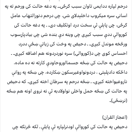
درحم لپاره ددایمی تاوان سبب ګرځی۔ـ په دغه حالت کی ورحم ته په
اسانۍ سره میکروب داخلېدلای شی، چی درحم دنورالتهاب عامل
ګرځی، چی پاېلې ئې سخت درد اوتکلیف دی۔ ـ په دغه حالت کی
کوروالې ددې سبب کیږی چی وینه دې بنده شی چی بیادپاړسوب
ورڅخه موندل کیږی۔ ـ دحیض په وخت کی زیاتې ښځې ددرد
احساس کوی چی د(کوروالۍ) سره نوردردونه هم اضافه کیږی۔ ـ
دحیض په حالت کی ښځه جسمااوروحاودې کارته نه ده ماده،
داځکه دادپلېتۍ ، دردونواوغیرسکون ښکارده، چی ښځه په روانې
ناروغیواخته کیږی۔ ـ ښځه درحم په سرطان اخته کیږی۔ که دحیض
په حالت کی ښځه حمل واخلی نواولادبه ئې نه نروی اونه هم ښځه
(نرښځی)۔
(اعجاز القران)
دحیض په حالت کی کوروالې اودنرلپاره ئې پایلې ـ لکه څرنګه چی