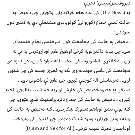
دپروفیسر(میسی) تجربې
په (The News) کی دده هغه څرګندونې اوتجربې چی دحیض په
حالت کښې جماع (کوروالی) کولوباندی مشتملې دې په لاندی ډول
سره دی:
ـ دحیض په حالت کی مجامعت کول، دنرجنسی نظام ختمېدای
سی، چی بیاپه ډاکټرانوبه ګرځی اوهیڅ علاج اودارودرمل به ئې نه
وی۔ ـ دځانګړې انداموپوستکی سخت ناهمواره کیږی، چی بیاپه دې
مجامعت کی داسی خوندنه وی لکه په فطری جسم کی چی شتون
لری۔ ـ دنرتناسلی اله کوچنې کیږی، چی علاج ئې ناشونی دی۔ ـ
دښځې په عضومخصوص کی خارش اونرپه حساسیت (الرجی) اخته
کیږی۔ ـ دحیض په حالت کی جماع دنردپراسټیټ غُدې غټوی، چی
کله بولې بندی اویاهم دسوزک ښکارسی۔ ـ کله دحیض په حالت کی
وینه دوېنې جریان دومره شدت ومومی چی کنترول ئې ډېروخت
اودانسان دمرګ سبب ګرځی۔ (Islam and Sex for All)