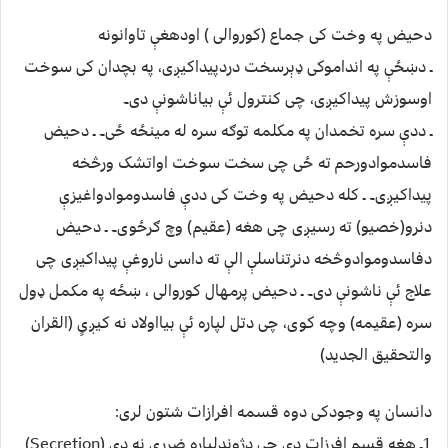
دحیض په وخت کی جماع (کوروالی ) اودهغې تاوانونه
ـ دښځې په انداموکی ډېرسخت دردپیداکیږی، په بچدان کی سوخت
اوسوزش پیداکیږی، چی کنترول ئې بیاناشونې دی۔
ـ ددې سره تخمدان په مکلمه توګه سره له مینځه ځی۔ ـ دحیض
فاسدموادورحم ته ځی چی سخت سوخت اواتشک ورڅخه
پیداکیږی۔ ـ کله دحیض په وخت کی ددې فاسدوموادواغیزې
دنرو(خصیو) ته رسیږی چی هغه (عقیم) وچ ګرځوی۔ ـ دحیض
دفاسدوموادوڅخه دنرتناسلې الې ته داسی ناروغې پیداکیږی چی
علاج ئې ناشونې دی۔ ـ دحیض پرمهال کوروالی ، ښځه په مکمل ډول
سره (عقیمه) وچه کوی، چی دتل لپاره ئې بیااولاد نه کیږیٍ (القران
والتحقیق الجدید)
دانسان په وجودکی دوه قسمه افرازات شتون لری:
1ـ هغه قسم افرزات دی چی دژوندلپاره ضررې نه دی (Secretion)