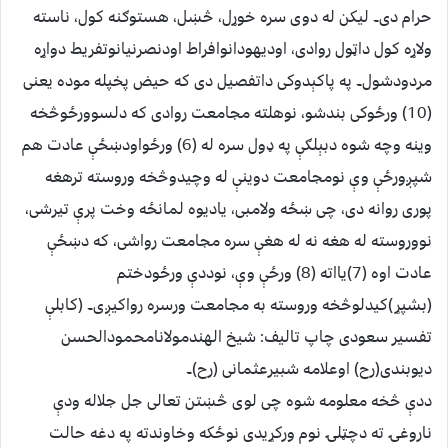
حرام دی۔ لیکن له دوی سره خوړل، څښل، هستوګنه کول، ناسته
ولاړه کول داټول روادی، اودیهودانوافراط اودنصرنیانوتفریط دواړه
مردودشول۔ په پاکېدوکی داتفصیل دی که حیض پخپله موده یعنی
(10) ورځوکی بندشو، نوهلته مجامعت روادی که دلسوورځوڅخه
وینه وچه شوه دبېلګې په ډول سره له (6) ورځواودښځې عادت هم
شپږورځې وې نومجامعت دوینې له وچیدوڅخه وروسته ترهغه
پوری روانه دی، چی ښځه ولامبی، یادیوه لمانځه وخت پرې تیرشی،
نووروسته له هغه نه له هغې سره مجامعت رواشی، که دښځې
عادت اوه (7)یااته (8) ورځې وې، نوددې ورځودختم
(بشپړ)کیدلوڅخه وروسته به مجامعت ورسره رواکیږی۔ (کابلې
تفسیر سعودی چاپ تالیف: شیخ الهندمولانامحمودالحسن
دیوبندی(رح) اوعلامه شبیرعثمانی (رح)۔
ددې څخه معلومه شوه چی لوی څښتن تعالی جل جلاله ودې
ناروغۍ ته دچټلۍ نوم ورکړیدی نوځکه وخاوندته په دغه حالت