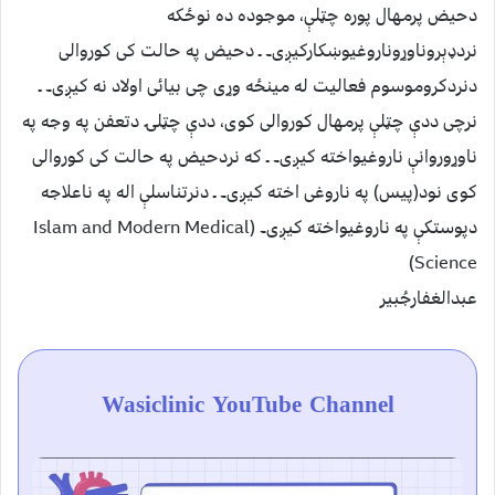
دحیض پرمهال پوره چټلې، موجوده ده نوځکه
نردډېروناوړوناروغیوښکارکیږی۔ ـ دحیض په حالت کی کوروالی
دنردکروموسوم فعالیت له مینځه وړی چی بیائی اولاد نه کیږی۔ ـ
نرچی ددې چټلې پرمهال کوروالی کوی، ددې چټلۍ دتعفن په وجه په
ناوړوروانې ناروغیواخته کیږی۔ ـ که نردحیض په حالت کی کوروالی
کوی نود(پیس) په ناروغی اخته کیږی۔ ـ دنرتناسلې اله په ناعلاجه
دپوستکې په ناروغيواخته کیږی۔ (Islam and Modern Medical
Science)
عبدالغفارجُبیر
Wasiclinic YouTube Channel