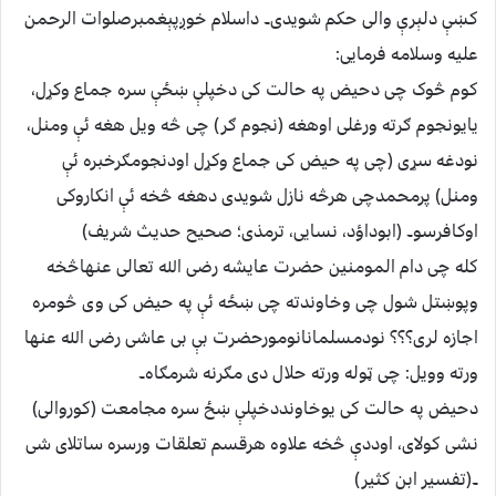
کښې دلېرې والی حکم شویدی۔ داسلام خوږپېغمبرصلوات الرحمن
علیه وسلامه فرمایی:
کوم څوک چی دحیض په حالت کی دخپلې ښځې سره جماع وکړل،
یایونجوم ګرته ورغلی اوهغه (نجوم ګر) چی څه ویل هغه ئې ومنل،
نودغه سړی (چی په حیض کی جماع وکړل اودنجومګرخبره ئې
ومنل) پرمحمدچی هرڅه نازل شویدی دهغه څخه ئې انکاروکی
اوکافرسو۔ (ابوداؤد، نسایی، ترمذی؛ صحیح حدیث شریف)
کله چی دام المومنین حضرت عایشه رضی الله تعالی عنهاڅخه
وپوښتل شول چی وخاوندته چی ښځه ئې په حیض کی وی څومره
اجازه لری؟؟؟ نودمسلمانانومورحضرت بې بی عاشی رضی الله عنها
ورته وویل: چی ټوله ورته حلال دی مګرنه شرمګاه۔
دحیض په حالت کی یوخاونددخپلې ښځ سره مجامعت (کوروالی)
نشی کولای، اوددې څخه علاوه هرقسم تعلقات ورسره ساتلای شی
۔(تفسیر ابن کثیر)