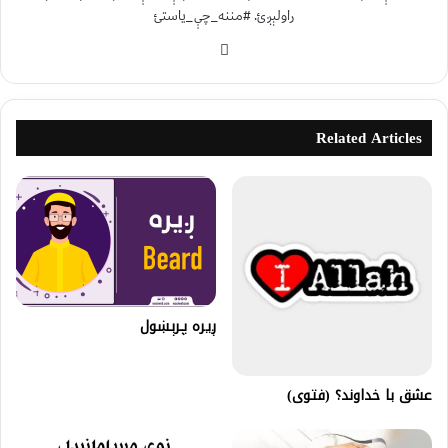
راولېږئ. #مننه_چې_یاستئ
Related Articles
ږيره پـرېښول
عشق با خداوند؟ (فتوى)