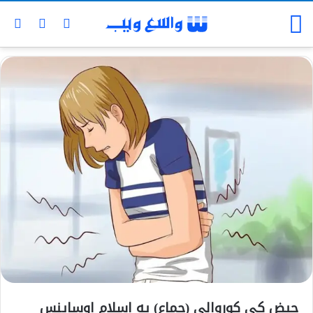
حیض کې کوروالی (جماع) په اسلام اوساینس