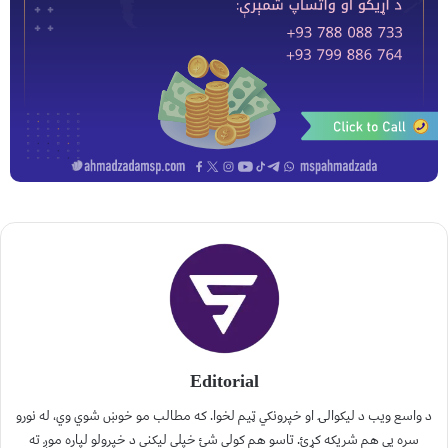
Editorial
د واسع ویب د لیکوالۍ او خپرونکي ټیم لخوا. که مطالب مو خوښ شوي وي، له نورو
سره یې هم شریکه کړئ. تاسو هم کولی شئ خپلې لیکنې د خپرولو لپاره موږ ته