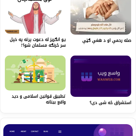
یو انګریز له دعوت پرته په خپل
صله رحمې او د هغې ګټې
سر څرنګه مسلمان شو؟!
تطبیق قوانین اسلامی و دید
واقع‌ بینانه
استشراق څه شی دی؟