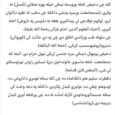
کله چی دحیض څخه وروسته ښځې خپله پوره صفایی (غُسل) نه
وکړی بایدمجامعت ورسره ونشی داځکه چی دطب له نظره داتاوان
لری، اوکوم اولادچی ئې پیداکیږی هغه به د(پیس په ناروغی) اخته
کیږی۔ (احیاء العلوم الدین، امام غزالی رحمة الله علیه)۔
چی دټوله طب ورباندی اتفاق دی چی په دې حالت کی (کوروالی)
دډیروناروغیوسسب ګرځی۔ (حجة الله البالغه)
دحیض پرمهال دښځې سره جنسی اړیکی نیول حرام دی، البته که
دمجامعت څخه ماسوی خاوندخپل دزړۀ تسکین راولی نوراوستلای
ئې شی۔ (المغنی لابن قدامه)
دفطرت سلیم هم داتقاضاء ده چی کله ښځه لومړې داناروغې ده،
اودوهم چټلې ده، نولېری کېدل پکاردی، داځکه په دغه وخت کی
ښځه جسمااوروحاودې کارته اماده نه ده، چی ورڅخه لیرې کېدل
ډېرښه دی۔(روانشناسی)