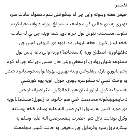
تفسیر:
حیض هغه وینوته وایی چی له ښځوځنی سم دهغوله عادت سره
بهیږی په دې حالتی کی مجامعت، لمونځ، روژه، طواف،دقرانکریم
تلاوت، مسجدته ننوتل ټول حرام دی، هغه وینه چی بې له عادت
څخه لیدل کیږی، هغه ناروغی ده، نوپه دې ناروغی کښې چی
دفقهاووپه اصطلاح ورته ((استحاضة) ورته وایی دغه پاس ټول
ممنوعه شیان روادی، اودهغې وینې حال هسی دی لکه چی له کوم
زخم یاپوزې یارګ وهلوځنی وینه بهیږی۔یهودانواومجوسیانو دحیض
په وخت کښې له ښځوسره ډوډۍ خوړل، اوپه یوه کورکښې
هستوګنه کول، اونورشیان هم ناجائزګڼل، مګرنصرانیانوحتی
دحایضوښځوله مجامعت ځنې هم ځانونه نه ژغورل؛ مسلمانانوپه
دې مورد کښې له رسول اکرم صلی الله علیه وسلم څخه پوښتنه
وکړل نودایت نازل شو، حضرت پېغمبرصلی الله علیه وسلم په
ښکاره ډول سره وفرمایل چی دحیض په حالت کښې مجامعت