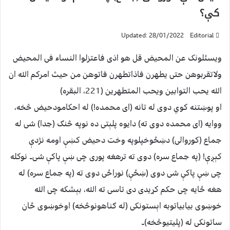
کې؟
Updated: 28/01/2022
Editorial
ویسئلونک عن المحیض قل هو اذی فاعتزلوا النساء فی المحیض
ولاتقربوهن حتی یطهرن فاذاتطهرن فاتوهن من حیث امرکم الله ان
الله یحب التوابین ویحب المتطهرین (221، البقره)
او پوښتنه کوي دوی له تانه (ای محمده!) له احکامودحیض څخه،
ووایه (ای محمده دوی ته) دایوه پلېتی ده نوپه څنګ (جدا) شی له
جماع (کوروالی) دښځوخپلوپه وخت دحیض کښې اومه نژدې
کېږې! (په جماع سره) دوی ته ترهغه پوری چی ښې پاکې شی۔ نوکله
چی ښې پاکې شی دوی (ښځې) نوراځی دوی ته (په جماع سره) له
هغه ځایه چی حکم کړیدی دی تاسی ته الله، بېشکه چی الله
خوښوی بیابیاتوبه اېستونکی (له ګناهونوڅخه) اوخوښوی ځان
ساتونکی له (پلیتیوڅخه)۔