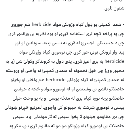
شتون نلری.
• همدا کمپنی یو ډول ګیاه وژونکی مواد herbicide هم جوړوی
چی په پراخه کچه تری استفاده کیږی او یوه نظریه یی وړاندی کړی
چی د جینیتیکی انجینرئ له لاری به داسی پنبه، سویابین او نور
پیداوار لرونکی بوټی جوړ کړی چی نوموړی ګیاه وژونکی مواد
herbicide به پری اغیز نلری. پدی ډول به کروندګر وکولئ شی (یا به
مجبور وی) چی خپل تخمونه له همدی کمپنئ نه واخلی او وروسته
له همدی کمپنئ نه ګیاه وژونکی herbicide هم واخلی او پخپلو
حاصلاتو باندی یی وشیندی او له نوموړو موادو څخه د خوندی
حاصلاتو پرته نوره ګیاه پری له منځه یوسی او په یو وخت خپلی
پیسی د نوموړي شرکت په جیبونو کی واچوی. لمړنیو څېړنو ښودلی
چی دی مقاومو جینونو لا پخوا سیمی ته لار موندلی او د سیمی
حاصلات یی نوموړو ګیاه وژونکو موادو ته مقاوم کړی دی، مګر په