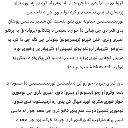
کروندی یی درلودی. دا چی جوار باد وهی او ګرد یی په نورو بوټو
پریوځی نو پدی بنسټ ډېر ګرد تولیدوی چی د باسیلس
توریجینیسیس جینونه لری پدی بنسټ ګڼ شمیر ساینس پوهان
پدی فکر دی چی ښایی دا جوار د سیمی د پتنګانو (پروانه ؤ) په پرګنو
اغیزی ولری. ځنی څېړنو (ریسرچونو) ښودلی چی کله چی دا ګرد په
شاوخوا کټرپیلار لرونکو بوټو کښينی او کټرپیلار یی وخوری نو د
مړینی کچه یی لوړیږی (پدی بنسټ د ښو کټرپیلارونو د بیلګی په
ډول د Monarch شمېره لږ ده).
باور کیږی چی په جوارو کی د باسیلس توریجینیسیس دا جینونه په
هغه وګړو او رمو (پسونو او میږو) ناوړه اغیزی نلری چی نوموړی
جوار خوری مګر په اوږد مهال کی پدی اړه ازمیښتونه ندی شوی.
نوموړی کمپنئ دولت هم پدی قانع کړئ چی هغه جوار له داسی
نښې پرته مارکیټ ته وړاندی کړی چی دا څرګندوئ چی هغه د