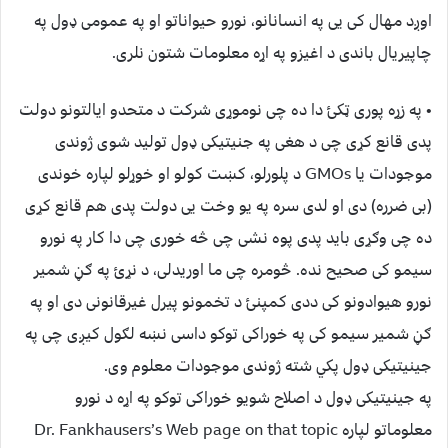
اوږد مهال کی یی په انسانانو، نورو حیواناتو او په عمومی ډول په
چاپیریال باندی د اغیزو په اړه معلومات شتون نلری.
• په زړه پوری ټکئ دا ده چی نوموړی شرکت د متحدو ایالتونو دولت
پدی قانع کړی چی د هغی په جنیتیکی ډول تولید شوی ژوندی
موجودات یا GMOs د پلورلو، کښت کولو او خوړلو لپاره خوندی
(بی ضرره) دی او لدی سره په یو وخت یی دولت پدی هم قانع کړی
ده چی وګړی باید پدی پوه نشی چی څه خوری چی دا کار په نورو
سیمو کی صحیح نده. څومره چی ما اوریدلی، د نړئ په ګڼ شمیر
نورو هیوادونو کی ددی کمپنئ د تخمونو پیرل غیرقانونی دی او په
ګڼ شمیر سیمو کی په خوراکی توکو داسی نښه لګول کیږی چی په
جینیتیکی ډول پکي شته ژوندی موجودات معلوم وی.
په جینیتیکی ډول د اصلاح شویو خوراکی توکو په اړه د نورو
معلوماتو لپاره Dr. Fankhausers’s Web page on that topic