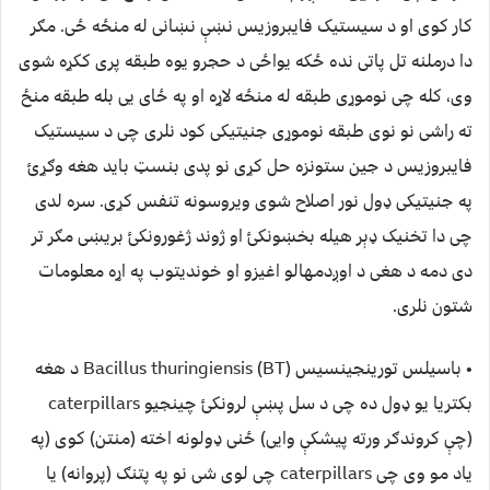
کار کوی او د سیستیک فایبروزیس نښې نښانی له منځه ځی. مګر
دا درملنه تل پاتی نده ځکه یواځی د حجرو یوه طبقه پری ککړه شوی
وی، کله چی نوموړی طبقه له منځه لاړه او په ځای یی بله طبقه منځ
ته راشی نو نوی طبقه نوموړی جنیتیکی کود نلری چی د سیستیک
فایبروزیس د جین ستونزه حل کړی نو پدی بنسټ باید هغه وګړئ
په جنیتیکی ډول نور اصلاح شوی ویروسونه تنفس کړی. سره لدی
چی دا تخنیک ډېر هیله بخښونکئ او ژوند ژغورونکئ بریښی مګر تر
دی دمه د هغی د اوږدمهالو اغیزو او خوندیتوب په اړه معلومات
شتون نلری.
• باسیلس تورینجینسیس Bacillus thuringiensis (BT) د هغه
بکتریا یو ډول ده چی د سل پښې لرونکئ چینجیو caterpillars
(چې کروندګر ورته پیشکې وایی) ځنی ډولونه اخته (منتن) کوی (په
یاد مو وی چی caterpillars چی لوی شی نو په پتنګ (پروانه) یا