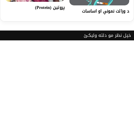
پروتین (Protein)
د وراثت نمونې او اساسات
خپل نظر مو دلته ولیکئ