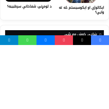
د لومړنۍ شفاخانې سرطبيبه؟
اېکالوژي او اېکوسیستم څه ته
وايي؟
ښايي خوښ مو شي
ادب مؤمن در وقت مصيبت
د سکندر مړینه