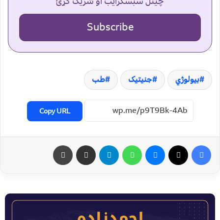
چینل سبسکرایب او شریک کړئ
Subscribe
بیولوژي
جنیتیک
طب
Copy URL