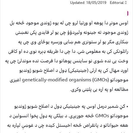
Updated: 18/05/2019
Editorial
اوس مونږ دا پوهه او وړتیا لرو چی له یوه ژوندی موجود څخه بل
ژوندی موجود ته جینونه ولیږدؤؤ چی یو لړ فایدی پکی نغښتی
ښکاری مګر یو لړ ستونزی هم ښایی ورسره یوځای وی چی په
راتلونکی کی به معلومی شی. دا چی دا طریقه ډېره نوی ده او کافی
وخت یی نده شوی نو ساینس پوهانو دا فرصت نده موندلئ چی په
اوږد مهال کی په ارثی (جینیتیکی) ډول د اصلاح شویو ژوندیو
موجوداتو genetically-modified organisms (GMOs) اغیزی
مطالعه او په اړه یی پلټنی وکړی.
• ګڼ شمیر درمل اوس په جینیتیکی ډول د اصلاح شویو ژوندیو
موجوداتو GMOs څخه جوړیږی. د بیلګی په ډول پخوا انسولین د
هغه حیواناتو د پانقراص څخه اخیستل کیده چی د غوښې لپاره به