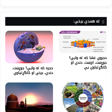
له همدې برخې:
حجروي غشا څه ته وايي؟
جوړښت، ارزښت، دندې او
ځانګړتیاوې یې
حجره څه ته وايي؟ جوړښت،
دندې، برخې او ځانګړتیاوې