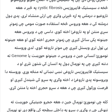
څخه د سیستیک فایبروزیس cystic fibrosis په څېر د هغه
ناروغیو د درملنی په اړه څېړنی وکړی چی ارثی منشاء لری. پدی ډول
درملنه کی د هغه ویروس څخه استفاده صورت مومی چی زمونږ
سږی منتن او په ناروغئ اخته کوی. داسی چی د ویروس هغه
جینونه پکی ساتل کیږی چی زمونږ حجری اخته کوی او هغه جینونه
یی ټول تری ویستل کیږی چی مونږ ناروغه کوی، لدی وروسته
نوموړئ انسانی جین د ویروس د جینونو حوړښت یا Genome ته
دننه کیږی چی په نورمال ډول په انسان کی شتون نلری او د
سیستیک فایبروزیس ناروغی نښی نښانی له منځه وړی. وروسته دا
ویروسونه پدی ناروغئ د اخته وګړی په سږو کی شیندل کیږی او
فرصت ورکول کیږی چی د هغه د سږو حجری اخته یا منتن کړی.
کله چی نوموړئ نورمال جین د هغه حجرو جنیتیکی جوړښت ته
ننوځی چی د وګړی د سږو په داخلی سطحه کی واقع دی نو نورمال