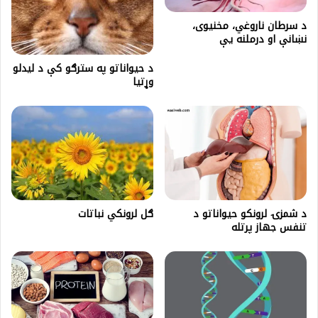
د سرطان ناروغي، مخنیوی،
نښانې او درملنه یې
د حيواناتو په سترګو کې د ليدلو
وړتيا
ګل لرونکي نباتات
د شمزۍ لرونکو حیواناتو د
تنفس جهاز پرتله