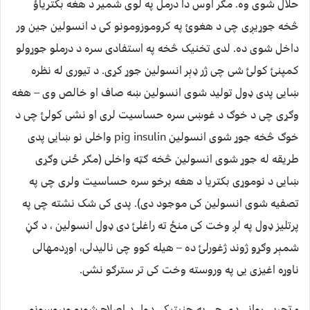
حلال شوی وه. مګر اوس دا درمل په لوی شمیر د هغه بکتریاؤ
څخه جوړیږی چی د هغوئ په کروموزومونو کی د انسولین جین ور
داخل شوی ده. لدی تخنیک څخه په استفادی سره د درملو جوړولو
کمپنئ کولئ شی چی ژر ډېر انسولین جوړ کړی. د تیوری له نظره
ښایی پدی ډول تولید شوی انسولین ښه صاف او خالص وی – هغه
وګړی چی د خوګ د غوښی سره حساسیت لری او نشی کولئ چی د
خوګ څخه جوړ شوی انسولین pig insulin واخلی نو ښایی پدی
طریقه له جوړ شوی انسولین څخه ګټه واخلی (مګر ځنی وګړی
ښایی د نوموړی بکتریا د هغه برخو سره حساسیت ولری چی په
تصفیه شوی انسولین کی موجود دی). پدی کی شک نشته چی په
پرتلیز ډول په لږ وخت کی منځ ته راغلئ دی ډول انسولین ، د ګڼ
شمېر وګړو ژوند ژغورلئ ده – هیله کوو چی نالیدلی، اوږدمهالی
ناوړه اغیزی یی په وروسته وخت کی تر سترګو نشی.
• تجربی روانی دی چی په جنیتیکی ډول د اصلاح شویو ویروسونو