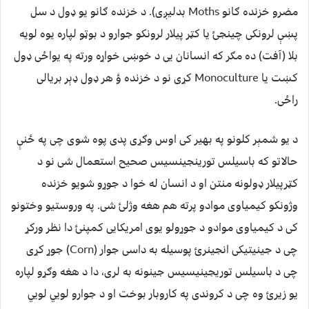
مضرو خزنده ګانو Moths بدلیږی). د خزنده ګانو یو ډول د سل
پښې لرونکی چینجئ یا کټر پیلار لرونکو جوارو د بوټو لپاره یوه لویه
بلا (آفت) ده مګر که انسانان یی د خوښی خواړه ورته په یواځی ډول
کښت یا Monoculture کړی نو د خزنده ؤ هر ډول ډېر بریالی
راځی.
د یو شمېر کلونو په بهیر کی اوس وګړی پدی پوه شوی چی په ځنې
حالاتو که باسیلس تورینجینسیس صحیح استعمال شی نو د
کټرپیلار ډولونه منتن او د انسان له خوا د جوړو شویو خزنده
وژونکو کیمیاوی موادو پرته هم هغه وژلئ شی. په وروستیو وختونو
کی د کیمیاوی موادو د جوړولو یوی امریکایی کمپنئ دا نظر ورکړ
چی د جینیتیکی انجینرئ پوسیله به داسی جوار (Corn) جوړ کړی
چی د باسیلس توریجینیسیس جینونه به لری، دا د هغه وګړو لپاره
یو زیرئ وه چی د کروندی په کاروبار بوخت او د جوارو لويي لويي