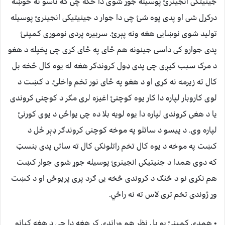
جینیتکی انجینرئ پوسیله جوړ شوی دا ځکه چی که تاسو ته خوښه
درکړل شی او پدی پوه شئ چی دا جوار د جینیتیکی انجینرئ پوسیله
تولید شوی نوښایی هغه ونه پېرئ. سربیره پردی نوموړی کمپنئ
پدی جوارو کی داسی جینونه هم ځای په ځای کړی چی پخپله د هغو
د مرګ سبب کیږی چی پدی ډول کروندګر هغه له یوه کال څخه بل
کال ته زیرمه نه کړی او د هغو په ځای نور تخم واخلئ. د کښت د
لوی کاروبار لپاره دا کار یوه کوچنئ اغیزه لری مګر د کوچنی کروندی
یا د هغی کروندی لپاره دا یوه لویه بلا ده چی یواځی د یوی کورنئ
لپاره وی. د پیسو د ساتلو په موخه کوچنی کروندګر ډېر ځل د
کښت په موخه د یوه کال تخم راتلونکی کال ته ساتی پدی بنسټ
که دوی همدا د جنیتیکی انجینرئ پوسیله جوړ شوی جوار کښت
هم نکړی نو د څنګ د کروندی څخه یی ګرد پری پریوځی او د کښت
وړ ژوندی تخم تری لاس ته نه راځي.
• همدی کمپنئ یو بل نظر هم وړاندی کړ هغه دا چی د هغه کبانو