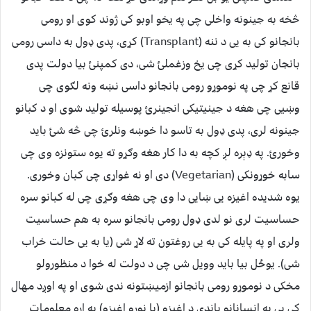
څخه به جینونه واخلی چی په یخو اوبو کی ژوند کوی او رومی
بانجانو کی به یی د ننه (Transplant) کړی، پدی ډول به داسی رومی
بانجان تولید کړی چی یخ وزغملئ شی، دی کمپنئ بیا دولت پدی
قانع کړ چی په نوموړو رومی بانجانو داسی نښه ونه لګوی چی
وښیی چی هغه د جینیتیکی انجینرئ پوسیله تولید شوی او د کبانو
جینونه لری، پدی ډول به تاسو دا خوښه ونلرئ چی څه شئ باید
وخورئ. په ډېره لږ کچه به دا کار هغه وګړو ته یوه ستونزه وی چی
سابه خوړونکی (Vegetarian) دی او نه غواړی چی کبان وخوری.
یوه شدیده اغیزه یی ښایی دا وی چی هغه وګړی چی له کبانو سره
حساسیت لری نو لدی ډول رومی بانجانو سره به هم حساسیت
ولری او په پایله کی به یی روغتون ته لاړ شی (یا به یی حالت خراب
شی). یوځل بیا باید وویل شی چی د دولت له خوا د منظورولو
مخکی د نوموړو رومی بانجانو ازمیښتونه ندی شوی او په اوږد مهال
کی یی په انسانانو باندی د اغیزو (یا نورو اغیزو) په اړه معلومات