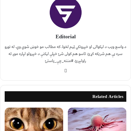
Editorial
د واسع ویب د لیکوالۍ او خپرونکي ټیم لخوا. که مطالب مو خوښ شوي وي، له نورو
سره یې هم شریکه کړئ. تاسو هم کولی شئ خپلې لیکنې د خپرولو لپاره موږ ته
راولېږئ. #مننه_چې_یاستئ
Related Articles