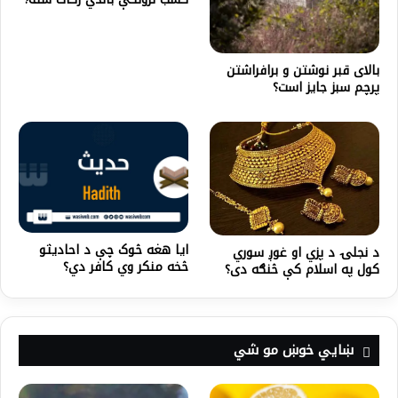
بالای قبر نوشتن و برافراشتن
پرچم سبز جایز است؟
ایا هغه څوک چې د احادیثو
د نجلۍ د پزي او غوږ سوري
څخه منکر وي کافر دي؟
کول په اسلام کې څنګه دی؟
ښايي خوښ مو شي