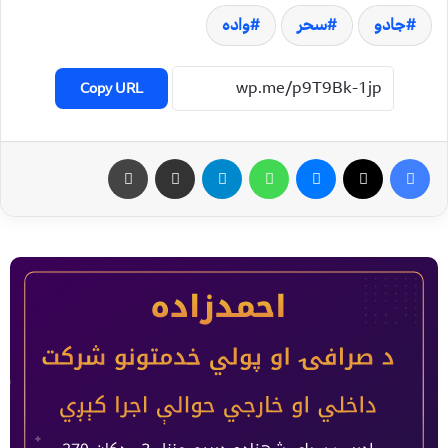
جادو
سحر
واده
Copy URL