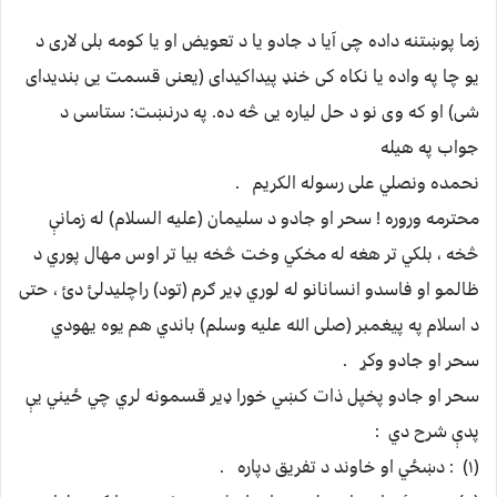
زما پوښتنه داده چی آیا د جادو یا د تعویض او یا کومه بلی لاری د
یو چا په واده یا نکاه کی خنډ پیداکیدای (یعنی قسمت یی بندیدای
شی) او که وی نو د حل لیاره یی څه ده. په درنښت: ستاسی د
جواب په هیله
نحمده ونصلي علی رسوله الکريم .
محترمه وروره ! سحر او جادو د سليمان (عليه السلام) له زمانې
څخه ، بلکي تر هغه له مخکي وخت څخه بيا تر اوس مهال پوري د
ظالمو او فاسدو انسانانو له لوري ډير ګرم (تود) راچليدلئ دئ ، حتی
د اسلام په پيغمبر (صلی الله عليه وسلم) باندي هم يوه يهودي
سحر او جادو وکړ .
سحر او جادو پخپل ذات کښي خورا ډير قسمونه لري چي ځيني يې
پدې شرح دي :
(۱) : دښځي او خاوند د تفريق دپاره .