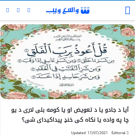
آیا د جادو یا د تعویض او یا کومه بلی لاری د یو
چا په واده یا نکاه کی خنډ پیداکیدای شی؟
Updated: 17/07/2021
Editorial