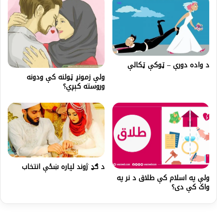
د واده دورې – ټوکې ټکالې
ولې زمونږ ټولنه کې ودونه
وروسته کېږي؟
د ګډ‌ ژوند لپاره ښځې انتخاب
ولې په اسلام کې طلاق د نر په
واک کې دی؟