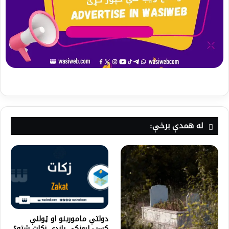
له همدې برخې:
دولتي مامورینو او ټولنې
کسب لرونکې باندي زکات شته؟