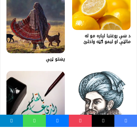
د ښې روغتیا لپاره مو له
مالټې او لیمو ګټه واخلئ
پښتو ټپې
علم په اړه د قرآن، حدیث او