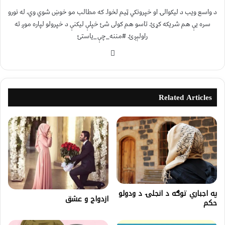
د واسع ویب د لیکوالۍ او خپرونکي ټیم لخوا. که مطالب مو خوښ شوي وي، له نورو
سره یې هم شریکه کړئ. تاسو هم کولی شئ خپلې لیکنې د خپرولو لپاره موږ ته
راولېږئ. #مننه_چې_یاستئ
Related Articles
په اجباري توګه د انجلۍ د ودولو
ازدواج و عشق
حکم