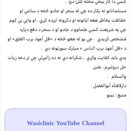
کښي دا کار بيخي مخته تللئ دئ .
مسلمانانو ته پکار ده چي له سحر او جادو څخه د ساتني او
حفاظت پخاطر هغه اياتونه او ذکرونه ايزده کړي ، او وايي يې کوم
چي په شريعت کښي علماوو د جادو او د سحر د دفع دپاره
مُشخص کړيدي ، چي يو له هغو څخه د «قل أعوذ برب الفلق» او
د «قل أعوذ برب الناس » مبارک سورتونه دي .
پدې بايد کفايت وکړې ، شکرانه دي نه ده راليږلې چي تر دغه زيات
حل دروليږم ، هنن
والسلام .
دارلافتآء أبوالفضل .
منبع : بینو
Wasiclinic YouTube Channel