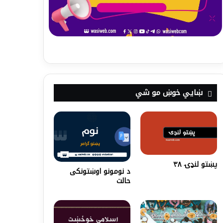
ښايي خوښ مو شي
پښتو لنډۍ ۳۸
د نومونو اوښتونکی
حالت