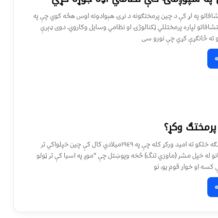
شافاتو په لړ کې د چين پرمختګونه د نړۍ هېوادونه اوس هڅه کوي چې په
شافاتو لپاره پرمختللي ټکنالوژۍ او نظامي وسایل وکاروي. دوی ډېرې
 ته ځانګړې کړي چې نورو سی
پرمختګ وکړ؟
د چین لارښود څنګه خلکو ته اميد ورکړ کله چې په ١٩٤٩ميلادي کال کې چین خپلواکي تر
انو له خپل مشر (ماوزي تنگ) څخه وپوښتل چې “موږ په اسيا کې تر ټولو
 کسه او خوار قوم يو، نو