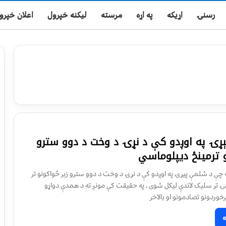
رسنۍ
اړیکه
په اړه
مرسته
لیکنه خپرول
اعلان خپرو
ړۍ په اوږدو کې د نړۍ د وخت د دوو سترو
و ترمينځ ديپلوماسي
 چې د شلمې پيړۍ په اوږدو کې د نړۍ د وخت د دوو سترو زبر ځواکونو تر
ۍ تر سليک لاندې ليکل شوى . په حقيقت کې مونږ ته د همدې دواړو
رخوردونو تصادمونو او بالاخر