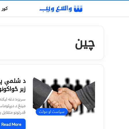
کور
چین
د شلمې پې
زبر ځواکون
سريزه: دغه ليکنه
مينځ د ديپلوماس
سیاست او دولت
قدرتونو متقابل ب
Read More »