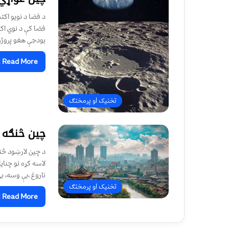
د فضا د نويو اکت
فضا کې د نوي اکت
بودجې هغو پروژو
Read More »
تخنیک او پرمختګ
چين څنګه 
لاسه کړه نو چناي
ناروغ ،بې وسه، بې
تخنیک او پرمختګ
Read More »