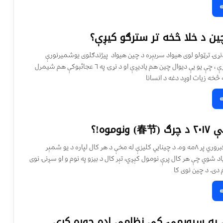
چين د خلا څخه تر سترګو کيږې؟
ړۍ ترټولو لوى هيواد سربېره د چين هيواد پيژندګلوى يوشميرنورې
ځانګړتياوې هم لرې ، چې يو يې ديوال چين هم ياديږې او د نړۍ په ٦ عجائبوکې هم شيمرل
ونوموه!؟
تېرکال دا ورځ د فبروري پر ۸مه وه. د چینایي کلیزې له مخې د هر کال لپاره د یو شمېر
یاد شوي چې هر کال پرې نومول کېږي، تېر کال د بیزو په نوم و او سږنۍ نوی
 دی. د چین نوی کا
 په سپوږمۍ کې نظامي اډه جوړه کړي