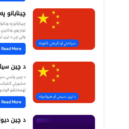
چينايانو پ
وايي چې د نړۍ تر 
سیاحتي او تاریخي ځایونه
Read More »
د چین سیا
د چين ولسي سيا
مشورتي کنفرانس 
لهمختلفو ګوندون
د نړۍ سیمې او هېوادونه
Read More »
د چين ديوا