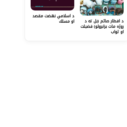
د اسلامي نهضت مقصد
د افطار صائم (بل ته د
او مسلك
روژه مات برابرولو) فضیلت
او ثواب‏