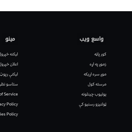
واسع ویب
مینو
کور پاڼه
لیکنه خپرول
زموږ په اړه
اعلان خپرول
موږ سره اړیکه
لیکنې رپوټ
مرسته کول
ستاسو نظر
یوتیوب چینلونه
of Service
ټولنیزو رسنیو کې
acy Policy
ies Policy