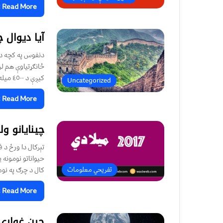
Read More »
آيا ديوال 
دنفوس په کچه دن
کيږې د ٤٥٠٠ ميله څخه زيات اوږد دغه د انسانا
Uncategorized
Read More »
چینایانو ولې ۲۰۱۷ د چرګ (春节) 
حیواناتو نومونه 
کال د چرګ په نوم
تفریحي معلومات
Read More »
چين غواړي