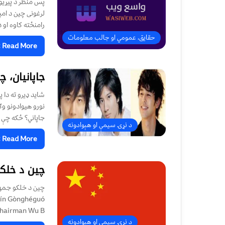
پس منظر د پیړيو
لرغونی چین د امپر
رامنځته کاوه او
حقایق، عمومي او جالب معلومات
Read More »
جاپانیان، 
شاید ډیرو ته دا 
نورو هیوادونو وګ
جاپاني؟ ځکه چې 
د نړۍ سیمې او هېوادونه
Read More »
چين د خلک
Chairman Wu B
د نړۍ سیمې او هېوادونه