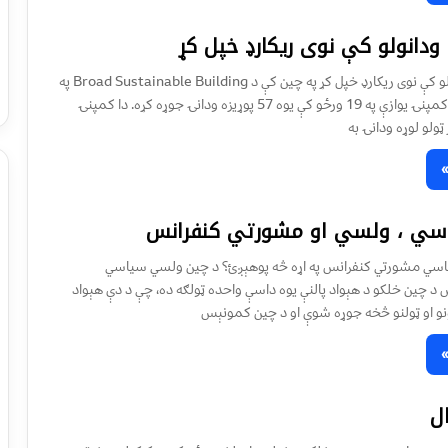
ه ودانولو کې نوی ريکارډ خپل کړ
چينايانو په ودانولو کې نوی ريکارډ خپل کړ په چين کې د Broad Sustainable Building په
نوم يوې ودانيزې کمپنۍ يوازې په 19 ورځو کې یوه 57 پوړيزه ودانۍ جوړه کړه. دا کمپنۍ
ټولو لوړه ودانۍ به
سي ، ولسي او مشورتي کنفرانس
سي مشورتي کنفرانس په اړه څه پوهېږئ؟ د چين ولسي سياسي
د چين خلکو د هېواد پالنې يوه داسې واحده ټولګه ده، چې د دې هېواد
و او ټولنو څخه جوړه شوې او د چين کمونېس
ل