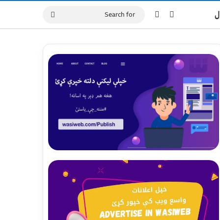
Switch skin
Log In
ل
Search
for