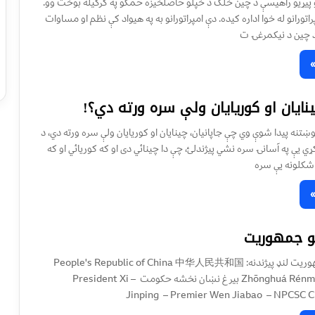
 پيړيو راهيسې د چين خلک د خپلو حاصلخيزه ځمکو په کرکيله بوخت وو.
اتورانو له خوا اداره کیده. دې امپراتورانو به په هيواد کې نظم او مساوات
 د چين د نيکمرغۍ ت
چینایان او کوریایان ولې سره ورته دي؟!
پوښتنه پیدا شوې وي چې جاپانیان، چینایان او کوریایان ولې سره ورته دي، د
ړي یې په آسانۍ سره نشي پیژندلئ، چې دا چینائي دی او که کوریائي او که
شکلونه یې سره
و جمهوريت
چين د خلکو جمهوريت لنډ پیژندنه: People's Republic of China 中华人民共和国
Zhōnghuá Rénmín Gònghéguó بيرغ نښان نخشه حکومت – President Xi
Jinping – Premier Wen Jiabao – NPCSC 