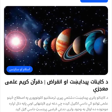
اسلام او ساینس
د کاینات پیدايښت او انقراض | دقرآن کریم علمی
معجزې
د کایناتو یانړۍ پیدایښت دشلمې پیړۍ ترمنځنیو کلونوپوری په اصطلاح ځینو
علمی ټولنو کې داسې انګیرل کیده چې دغه نړۍ لایتنهایی اوبې پایه دتل لپاره
موجوده ده اوتل به وجود ولری. ددغې فرضیې پربنسټ داسې ګڼل کید