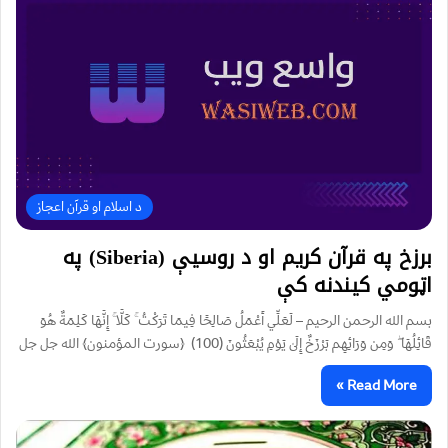
د اسلام او قرآن اعجاز
برزخ په قرآن کريم او د روسيې (Siberia) په
اټومي کیندنه کې
بسم الله الرحمن الرحیم – لَعَلِّي أَعْمَلُ صَالِحًا فِيمَا تَرَكْتُ ۚ كَلَّا ۚ إِنَّهَا كَلِمَةٌ هُوَ
قَائِلُهَا ۖ وَمِن وَرَائِهِم بَرْزَخٌ إِلَىٰ يَوْمِ يُبْعَثُونَ (100) ﴿سورت المؤمنون﴾ الله جل جل
Read More »