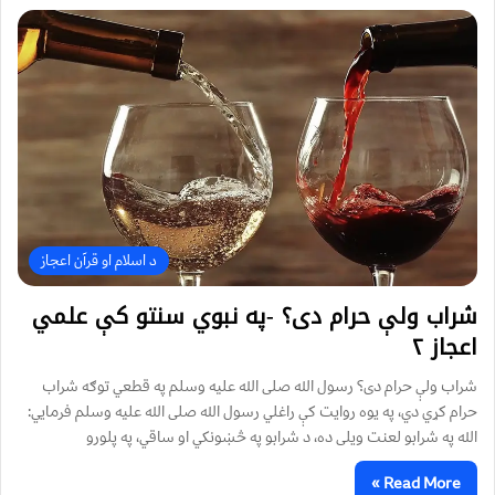
د اسلام او قرآن اعجاز
شراب ولې حرام دی؟ -په نبوي سنتو کې علمي
اعجاز ۲
شراب ولې حرام دی؟ رسول الله صلی الله علیه وسلم په قطعي توګه شراب
حرام کړي دي، په یوه روایت کې راغلي رسول الله صلی الله علیه وسلم فرمایي:
الله په شرابو لعنت ویلی ده، د شرابو په څښونکي او ساقي، په پلورو
Read More »