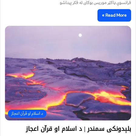
فرانسوي ډاکټر موریس بوکای ته فکر پیداشو
Read More »
د اسلام او قرآن اعجاز
بلېدونکى سمندر | د اسلام او قرآن اعجاز