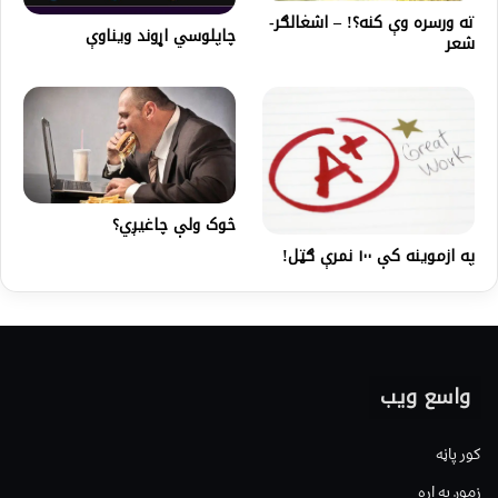
ته ورسره وې کنه؟! – اشغالګر-
چاپلوسي اړوند ویناوې
شعر
څوک ولې چاغيږي؟
په ازموینه کې ۱۰۰ نمرې ګټل!
واسع ویب
کور پاڼه
زموږ په اړه