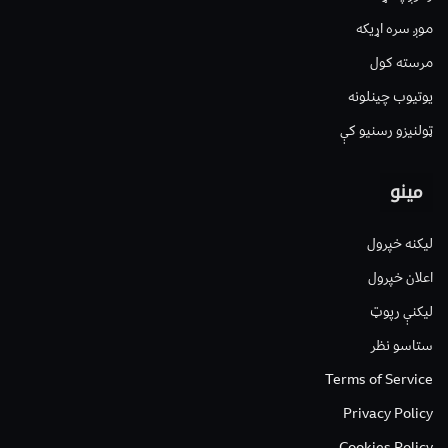
موږ سره اړیکه
مرسته کول
یوتیوب چینلونه
ټولنیزو رسنیو کې
مینو
لیکنه خپرول
اعلان خپرول
لیکنې رپوټ
ستاسو نظر
Terms of Service
Privacy Policy
Cookies Policy