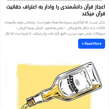
اعجاز قرآن دانشمندی را وادار به اعتراف حقانیت
قرآن میکند
شکی نیست که قرآنکریم سرچشمۀ همۀ علوم است ، وتمامی موارد وامورات
کائنات را به شکل جامع وکلی – مادی ومعنوی ، فزیکی ومیتا فزیکی –
درچوکات علمی مورد بررسی دقیق قرار داده بیان میکند ، از اینرو است که ازقر
Read More »