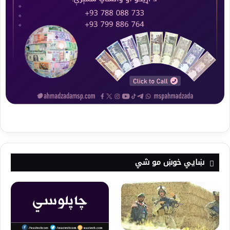
ښايي خوښ مو شي