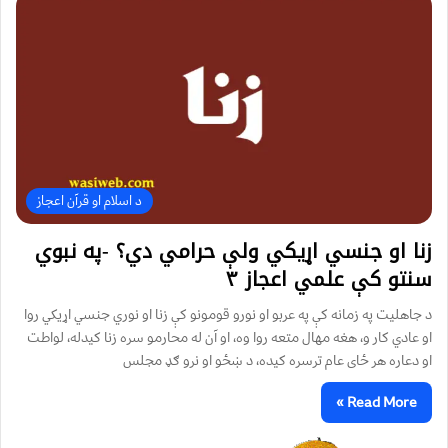
د اسلام او قرآن اعجاز
زنا او جنسي اړیکي ولې حرامي دي؟ -په نبوي
سنتو کې علمي اعجاز ۳
د جاهلیت په زمانه کې په عربو او نورو قومونو کې زنا او نوري جنسي اړیکي روا
او عادي کار و، هغه مهال متعه روا وه، او آن له محارمو سره زنا کیدله، لواطت
او دعاره هر ځای عام ترسره کیده، د ښځو او نرو ګډ مجلس
Read More »