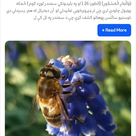
(وَالْبَحْرِ الْمَسْجُورِ) [الطور: 6]. ( او په بليدونکي سمندر لوړه کوم ) ځمکه
يوډول چاودې لري چې تر ډېروبرخويې غځيدلي او آن دبحرتل ته هم رسېدلي دي
،اوسنيو سائنس پوهانو کشف کړې چې د سمندر په تل کې ل
Read More »