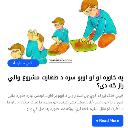
اسلامي معلومات
په خاوره او او اوبو سره د طهارت مشروع والي
راز څه دی؟
ځینې خلک نیوکه کوي چې اسلام ولې د اوبو پر ځای د اودس لپاره خاوره مقرر
کړې او دا خو د اوبو ځای ناستې نشي کېدی، خو هغوی دا نیوکه بېځایه ده او دا
د فطرت او عقل سلیم څخه لرې نیوکه ده. خاوره په اصل کې د او
Read More »