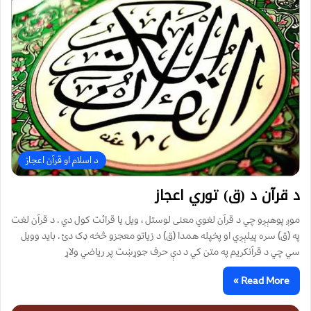
د اسلام او قرآن اعجاز
د قرآن د (ق) توري اعجاز
موږ پوهېږو چي د قرآن لغوي معنی لوستل ، ويل يا قرائت کول دي . د قرآن لغت
په (ق) سره پيلېږي او پخپله همدا (ق) د زياتو معجزو څخه ډک دئ . بايد وويل
سي چي د قرآنکريم په متن کي د دې حرف جوړښت پر رياضي ولاړ
Read More »