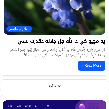
اسلام او ساینس
په مچیو کې د الله جل جلاله دقدرت نښې
قرانکریم وایې: (وَأَوْحَى رَبُّكَ إِلَى النَّحْلِ أَنِ اتَّخِذِي مِنَ الْجِبَالِ بُيُوتًا وَمِنَ الشَّجَرِ
وَمِمَّا يَعْرِشُونَ * ثُمَّ كُلِي مِنْ كُلِّ الثَّمَرَاتِ فَاسْلُكِي سُبُلَ رَبِّكِ ذُلُلاً
Read More »
نور بار کړه