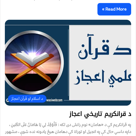
Read More »
د اسلام او قرآن اعجاز
د قرانکریم تاريخي اعجاز
په قرانکریم کې د «هامان» نوم راغلی دی لکه : فَأَوْقِدْ لِي يَا هَامَانُ عَلَى الطِّينِ ،
داپه داسي حال کې په انجیل او توراة کې دهامان هیڅ یادونه نده شوې ، مشهور