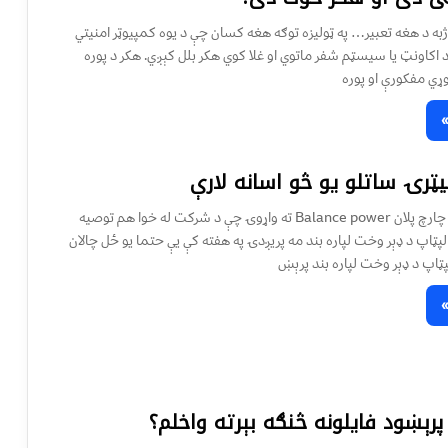
 ژبه د هغه تعبير… په ټوليزه توګه هغه کسان چې د يوه کمپيوټر امنيتي
اکاونټ يا سيسټم شفر ماتوي او غلا کوي هکر بلل کېږي. هکر د پوره
ړي مفکورې او پوره
بيټرۍ ساتلو يو څو اسانه لارې
1.د خپل لپټاپ د چارچ پلان Balance power ته واړوۍ چې د شرکت له خوا هم توصيه
. 2.خپل لپټاپ د ډېر وخت لپاره بند مه پريږدۍ په هفته کې يې حتما يو ځل چالان
 پرېښود فایلونه څنګه بېرته واخلم؟