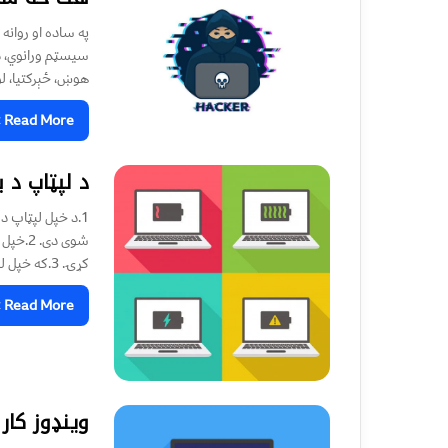
په ساده او روانه
سيسټم ورانوي، د 
هوښ، ځېرکتيا، لو
Read More »
د لپټاپ د 
شوی دی
کړۍ. 3.که خپل لپټاپ د ډېر وخت لپاره بند پرېښ
Read More »
وینډوز کار