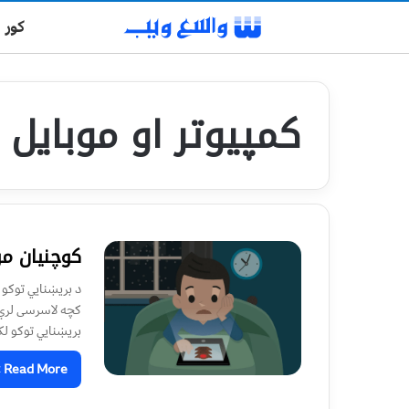
کور
کمپيوتر او موبایل
کوچنیان م
د بریښنایي توکو
بریښنایي توکو لک
Read More »