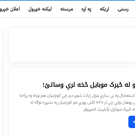
رسنۍ
اړیکه
په اړه
مرسته
لیکنه خپرول
اعلان خپرو
و له ځیرک موبایل څخه لرې وساتئ!
 استعمال په بې سارې ډول زیات شوی دی چې کوچنیان هم ورته په پراخه
کچه لاسرسی لري، پوهان وایي چې تر «۲» کلنۍ پورې مو کوچنیان په بشپړه توګه له
ه ځیرک موبایل، ټابلیټ، کمپیوټر