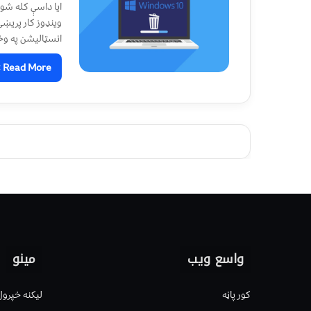
ايا داسې کله شوي
انسټاليشن په و
Read More »
واسع ویب
مینو
کور پاڼه
لیکنه خپرول