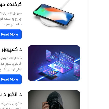
ګرځنده مو
موږ تل له خپلو ګ
چارج په سمه توګه
ځکه موږ سره عام 
Read More »
د کمپیوټر
دغه لیکنه د ټولو
ځانګړې سوې ده، 
لولي.لومړئ: کمپ
Read More »
د انځور د
د دې لپاره چې د 
زاويو سره په عدس