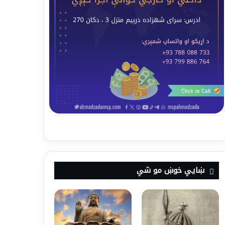
ښايي خوښ مو شي