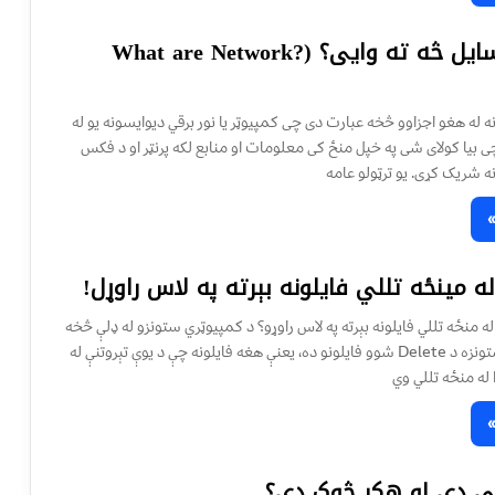
شبکوی وسایل څه ته وایی؟ (?What are Network
له هغو اجزاوو څخه عبارت دی چی کمپیوټر یا نور برقي دیوایسونه یو له
 بیا کولای شی په خپل منځ کی معلومات او منابع لکه پرنټر او د فکس
شریک کړی. یو ترټولو عامه
له مینځه تللي فايلونه بېرته په لاس راوړل!
ه منځه تللي فایلونه بېرته په لاس راوړو؟ د کمپيوټري ستونزو له ډلې څخه
يوه تر ټولو غټه ستونزه د Delete شوو فايلونو ده، يعنې هغه فايلونه چې د يوې تېروتنې له
له منځه تللي وي
 دى او هکر څوک دى؟