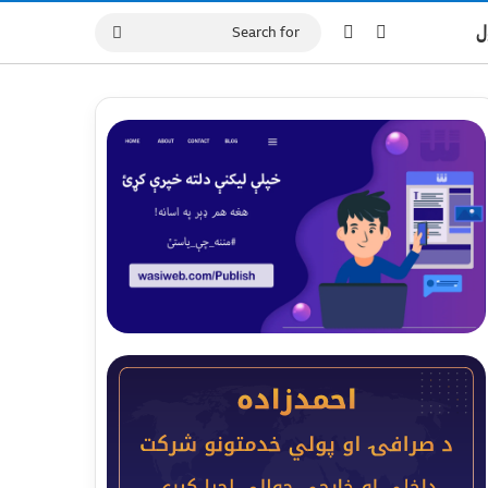
Switch skin
Log In
ل
Search
for