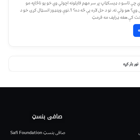
 چې تاسو د ډيسکټاپ پر سر مهم فايلونه اچولي وي خو يو ناڅاپه مو
وينډوز کار پريښی وي؟ هو ولې نه. نو د حل لاره يې څه ده؟ 1.نوې وينډوز انسټال کړۍ خو د
خت کې هغه ډرايف مه فرمټ
نور بار کړه
صافی بنسټ
صافی بنسټ Safi Foundation