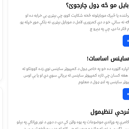
بایل مو څه ډول چارجوئ؟
رځنده یا ځېرک موبایلونه څخه شکایت کوو، چې بېټرۍ یې خرابه ده او
 نه ساتي. خو د دې کمزورۍ لامل د موبایل بېټرۍ نه بلکې موږ خپله یو.
فکر دا دی، چې په ډېرو چ
 ساینس اساسات!
 لپاره ګټوره ده خو په خاص ډول د کمپیوټر ساینس نوي زده کوونکو ته
هغه کسان چې تازه کمپیوټر ساینس ته بریالي سوي دي او یا یې اوس
يوټر ساینس په لنډ ډول د معلوم
 شرحې تنظيمول
کامرې په وړاندې موضوعات په يوه واټن کې دي، د دوی د نور وړانګې په بېلو
يې لګېږي. د نور له ماتېدو وروسته چې کله له عدسيو څخه تېرېږي، د