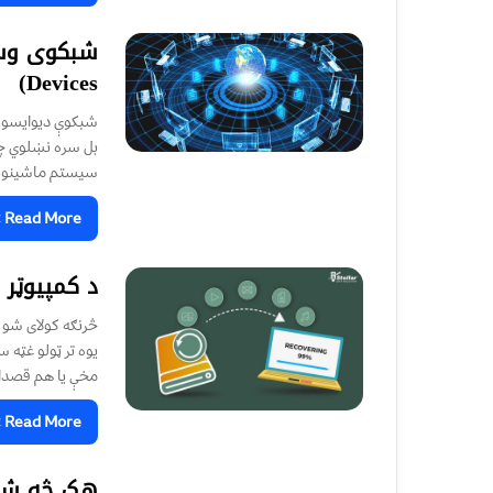
Devices)
شبکوې دیوایسونه 
بل سره نښلوي چی
سیستم ماشینونه 
Read More »
د کمپیوټر 
څرنګه کولای شو ل
مخې يا هم قصدا 
Read More »
هک څه شى