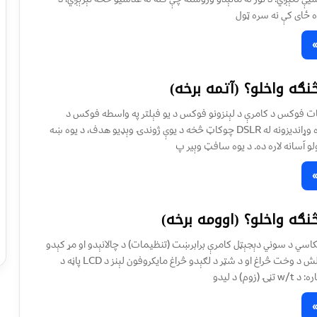
ه ځای کې نه سره ټول
نګه واخلو؟ (آتمه برخه)
ت فوکس د کامرې د لېنزونو فوکس د يو فېلتر په واسطه فوکس د
فوکس کولو لپاره وړانديزونه له DSLR چوکاټ څخه د يوې ژوندۍ وېډيو هدف، د يوه ښه
لو آسانه لاره ده. د يوه سافټ وېير پ
نګه واخلو؟ (اوومه برخه)
اسي د سوني دېجېټل کامرې برابرښت (تنظيمات) د چالانېدو او مړ کېدو
تڼۍ د شټر تڼۍ فلش د وخت څراغ او د شټر د لګېدو څراغ مايکروفون لېنز د LCD پاڼه د
زوم) د ليدو