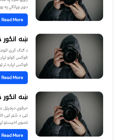
دوی وړانګې په يو
Read More »
ښه انځور څ
د ګنګ کړۍ اتوما
فوکس لپاره تر ټو
Read More »
ښه انځور څ
حرفوي دېجېټل عک
تصوير اخيستو لپاره: د w/t تڼۍ (
Read More »