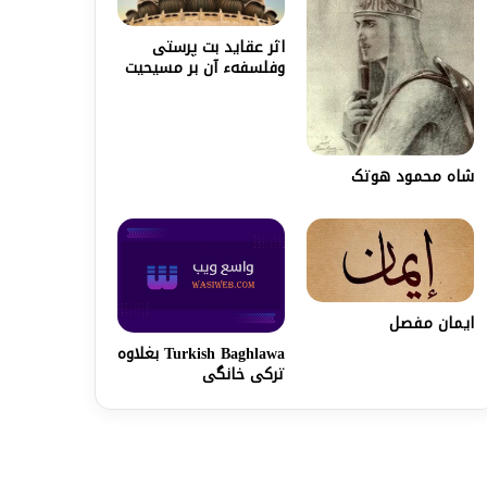
اثر عقاید بت پرستی
وفلسفهء آن بر مسیحیت
شاه محمود هوتک
ایمان مفصل
Turkish Baghlawa بغلاوه
ترکی خانگی