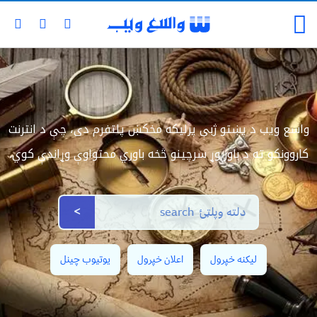
واسع ویب د پښتو ژبې پرلیکه مخکښ پلتفرم دی، چې د انترنت
کاروونکو ته د باور وړ سرچینو څخه باوري محتواوې وړاندې کوي.
>
لیکنه خپرول
اعلان خپرول
یوتیوب چینل