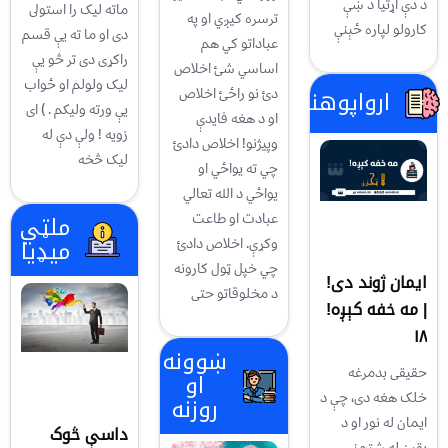
د دې اړتیا د ښې
ماته ليک را استولى
ترسره کیږي او په
کارولو لپاره ځېنې
دى او ما ته يې قسم
عباداتو کي هم
راکړى دى تر څو يې
اساسي شئ اخلاص
ليک ولولم او ځواب
دئ نو راځئ اخلاص
ارواپوهنه
يې ورته وليکم . ) اى
او د هغه فایدې
زويه ! ولې دې له
وپیژنو! اخلاص دادئ
ليک څخه
چي ته يواځي او
يواځي د الله تعالي
ملټي
عبادت او طاعت
میډیا
وکړې. اخلاص دادئ
چي خپل ټول کارونه
ایمان ژوند دی!
د مخلوقاتو حتی
| مه خفه کېږه!
۱۸
ښوونه
حقیقی بدمرغه
او
خلک هغه دی، چې د
روزنه
ایمان له نور او د
داسې څوک
یقین له شتمنۍ