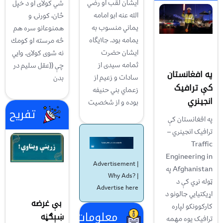
ایشان لقب او رضي
شي كولاى او د خپل
الله عنه ابو امامه
ځان، كورنۍ و
يماني منسوب به
همنوعانو سره هم
يمامه بود. جا۱يگاه
څه مرسته او كومك
ایشان حضرت
نه شوى كولاى. وايي
ثمامه سيدی از
چې ((عقل سليم در
په افغانستان
سادات و زعيم از
بدن
کې ترافيک
زعماي بني حنيفه
انجينري
بوده و از شخصيت
تفریح
په افغانستان کې
ترافيک انجينري –
Traffic
Engineering in
Advertisement |
Afghanistan په
Why Ads?
|
ټوله نړي کې د
Advertise here
اړيکتيايي جالونو د
بې غرضه
کارکوونکو لپاره
معلومات
ښېګڼه
ترافيک يوه مهمه