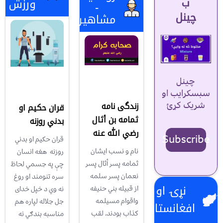
ب
ورزش
-
چینل
مشاهیر
چینل
سبسکرایب او
شریک کړئ
زندگی نامه
قران حكيم او
ثمامه بن أثال
بدني روزنه
رضي الله عنه
Subscribe
قران حكيم او بدني
نام و نسب ايشان
روزنه هغه انسان
ثمامه پسر أثال پسر
چې په جسمي لحاظ
نعمان پسر سلمه
سره تنومند او روغ
نړۍ او
از قبيله بني حنيفه
نه وي د خپل خداى
واقوام مسيلمه
جل جلاله لپاره هم
افغانستان
كذاب بودند. لقب
مناسبه بندګي نه