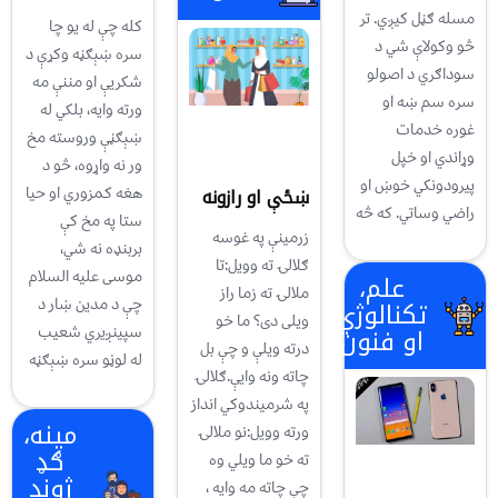
مسله ګڼل کيږي. تر
کله چې له یو چا
څو وکولاې شي د
سره ښېګڼه وکړې د
سوداګري د اصولو
شکریې او مننې مه
سره سم ښه او
ورته وایه، بلکي له
غوره خدمات
ښېګڼې وروسته مخ
وړاندي او خپل
ور نه واړوه، څو د
پيرودونکي خوښ او
ښځې او رازونه
هغه کمزوري او حیا
راضي وساتي. که څه
ستا په مخ کې
زرمینې په غوسه
بربنډه نه شي،
ګلالۍ ته وویل:تا
موسی علیه السلام
علم،
ملالۍ ته زما راز
چې د مدین ښار د
تکنالوژي
ویلی دی؟ ما خو
سپینږیري شعیب
او فنون
درته ویلې و چې بل
له لوڼو سره ښېګڼه
چاته ونه وایې.ګلالۍ
په شرمیندوکي انداز
مینه،
ورته وویل:نو ملالۍ
ګډ
ته خو ما ویلي وه
ژوند
چې چاته مه وایه ،