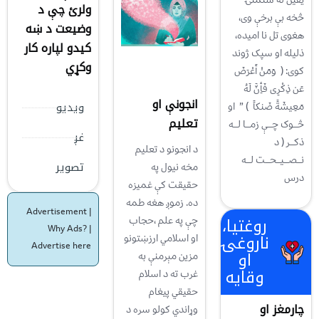
ولرئ چې د
څخه بې برخې وی،
وضیعت د ښه
هغوی تل نا امیده،
کیدو لپاره کار
ذلیله او سپک ژوند
وکړي
کوی: ( وَمَنْ أَعْرَضَ
عَن ذِکْرِی فَأِنَّ لَهُ
انجونې او
ویدیو
مَعِیشَةً ضَنکاً ) ” او
تعلیم
څـــوک چـــې زمـــا لـــه
غږ
ذکـــر ( د
د انجونو د تعلیم
نـــصـــیـــحـــت لـــه
تصویر
مخه نیول په
درس
حقیقت کې غميزه
ده. زموږ هغه طمه
Advertisement |
روغتیا،
چې په علم ،حجاب
Why Ads?
|
ناروغۍ
او اسلامي ارزښتونو
Advertise here
او
مزین مېرمنې به
وقایه
غرب ته د اسلام
حقیقي پیغام
چارمغز او
وړاندي کولو سره د