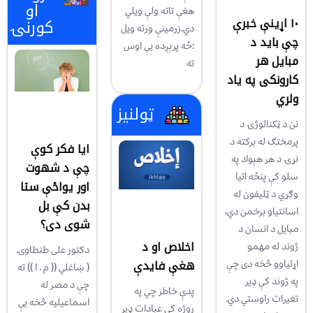
او
هغې تاته ولې ویلي
۱۰ اړینې خبرې
کورنۍ
دي.زرمینې ورته ویل
چې باید د
:ځه پرېږده یې اوس
مبایل هر
ته
کارونکی په یاد
ولري
ټولنیز
نن د ټکنالوژۍ د
پرمختګ له برکته د
ایا فکر کوې
نړۍ د هر هېواد په
چې د شهوت
سلو کې پنځه اتیا
اور يواځې ستا
وګړي د ټلیفون له
بدن کې بل
اسانتیاو برخمن دي،
شوی دی؟
مبایل د انسان د
اخلاص او د
ژوند له مهمو
دکتور علی طنطاوی.
هغې فایدې
اړتیاوو څخه دی چې
( ښاغلي (( م . ا )) ته
په ژوند کې ډير
چې د مصر له
پدې خاطر چي په
تغیرات راوستي دي.
اسماعيليه څخه يې
روژه کي عبادات ډیر