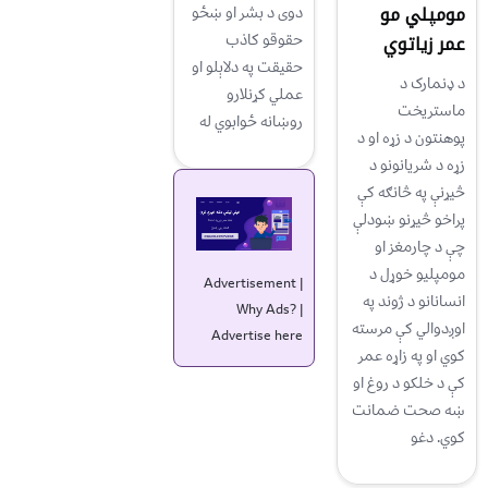
مومپلي مو
دوی د بشر او ښځو
عمر زیاتوي
حقوقو کاذب
حقیقت په دلاېلو او
د ډنمارک د
عملي کړنلارو
ماستریخت
روښانه ځوابوي له
پوهنتون د زړه او د
زړه د شریانونو د
څیړنې په څانګه کې
پراخو څیړنو ښودلې
چې د چارمغز او
مومپلیو خوړل د
Advertisement |
انسانانو د ژوند په
Why Ads?
|
اوږدوالي کې مرسته
Advertise here
کوي او په زاړه عمر
کې د خلکو د روغ او
ښه صحت ضمانت
کوي. دغو