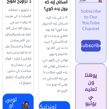
د تراويح لمونځ
انسانان ژبه څه
ډول زده کوي؟
د تراويح د لمانځه
Subscribe
فضيلت د ابی هريره
to Our
۴. د ژبې زده کړه:
نه روايت دی چې
YouTube
انسانان ژبه څه ډول
رسول الله صلی الله
Channel
زده کوي؟ ژبه یوه
عليه وسلم وفرمايل
فطري پدیده ده او
: من قام رمضان
که اکتسابي؟ خبره
Subscribe
ايماناً و احتساباً عفر
دا ده چې کله یو
له ما تقدم من ذنبه
ماشوم په یوې
(بخاری ) ژباړه : څوک
ټولنې کې رالوی شي،
چې د رمضان په
د هماغې ټولنې ژبه
مياشت کې دشپی
زده کوي، مطلب دا
پوهنت
قيام وکړی (د تراويح
چې ژبه اکتسابي ده.
ون
لمونځ ) د
یعنې له نورو زده
تعلیم
کېږي نو
ي
لوبې
یوتیو
او
ژوندلیک