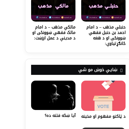
حنبلي مذهب – د امام
مالکي مذهب – د امام
احمد بن حنبل فقهي
مالک فقهي ښوونځی او
ښوونځی او د هغه
د مدینې د عمل ارزښت:
ځانګړتیاوې:
ښايي خوښ مو شي
آیا ښځه فتنه ده؟
د ټاکنو مفهوم او مخینه