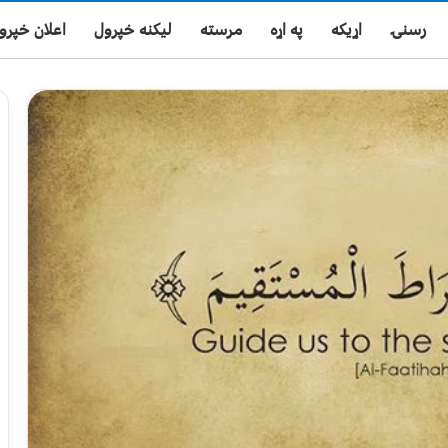
رسنۍ
اړیکه
په اړه
مرسته
لیکنه خپرول
اعلان خپرو