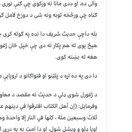
والی ده، او ددی مانا نه ورکوی چې ګڼې نور
ګناه چې ورڅخه توبه ونه شی د دوزخ لامل ګرځ
بله داچې حدیث شریف دا نده په ګوته کړی چې
هیڅ یوی ته هم پکار نه دی چې خپل ځان ژغورون
هغه ته بښنه کوی.
دا دی په ده اړه د پلټنو او فتواګانو د اروپای
د ژغورل شوی ډلې د حدیث نه مقصد د معاو
وفرمایل: (إن أهل الكتاب افترقوا في دينهم 
ثلاث وسبعين ملة ، كلها في النار إلا واحدة 
اویا ډلو و ویشل شول، او دا امت به په دری او