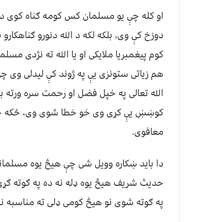
او کله چې یو مسلمان کس کومه ګناه کوی د 
دوزخ کې وی، بلکه لکه د الله دنورو ګناهکارو
کوم پیغمبریا ملایکی او یا الله ته نژدی مسلم
هم زیاتی ستونزی یې په ژوند کې لیدلی وی چ
الله تعالی په خپل فضل او رحمت سره ورته ب
کوښښ یې کړی وی خو خطا شوی وی، ځکه چې ال
معافوی.
دا باید ښکاره وویل شی چې هیڅ یوه مسلمان
حدیث شریف هیڅ یوه ډله نه ده په ګوته ګړی 
په ګوته شوی نو هیڅ کومی ډلی ته مناسبه ن