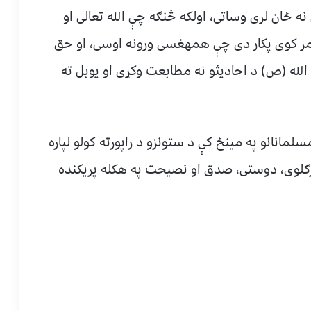
 نه ځان لری وساتی، اولکه څنګه چې الله تعالی او
ر کوی پکار دی چې همهغسی ورونه اوسی، او حق
ته درسیدو لپاره یواځی د قرآنکریم او د رسول الله (‎ص) د احادیثو نه مطابعت وکړی او یوبل ته
لمانانو په مینځ کې د ستونزو د راپورته کولو لپاره
ورګلوی، دوستی، صدق او نصیحت په هکله پریکنده