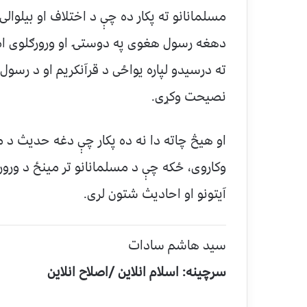
مسلمانانو ته پکار ده چې د اختلاف او بیلوالی
دهغه رسول هغوی په دوستۍ او ورورګلوی ام
نصیحت وکړی.
او هیڅ چاته دا نه ده پکار چې دغه حدیث د مس
وکاروی، ځکه چې د مسلمانانو تر مینځ د ور
آیتونو او احادیث شتون لری.
سيد هاشم سادات
سرچینه: اسلام انلاین /اصلاح انلاین