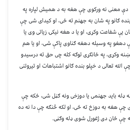
دې معنی نه ورکوی چې هغه به د همیش لپاره په
 بنده ګانو په شان به جهنم ته ځی، او کیدای شی چې
ان یې شفاعت وکړی، او یا د هغه نیکۍ زیاتی وی یا
ې دهغو په وسیله دهغه ګناوی پاکې شی، او یا هم
ښنه وکړی، په ځانګړی توګه کله چی حق ته درسیدو
له تعالی د خپلو بنده ګانو اشتباهات او تیروتنی
ه ډله باید جهنمی یا دوزخی ونه ګڼل شی، ځکه چې
چې هغه به دوزخ ته ځی، او لکه څنګه چې دا نه ده
ه چې ځان دی ژغورل شوی ډله وګڼی.