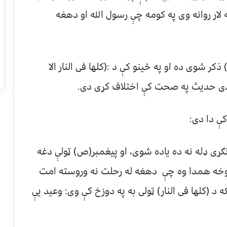
لار روانه وی په کومه چې رسول الله او دهغه
 ذکر شوی ده او په ځینو کې د :(کلها فی النار الا
 دی حدیث په صحت کې اختلاف کړی دی.
ې دا دی:
ړی ډله نه ده یاده شوی، او پیغمبر(ص) ټولې دغه
وخه همدا وه چې دهغه له رحلت نه وروسته امت
 د (کلها فی النار) ټولی به په دوزخ کې وی: وعید یې