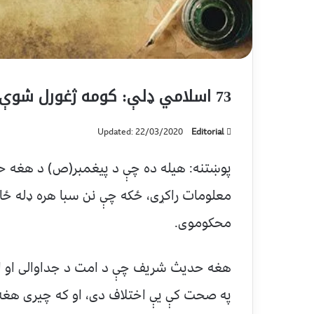
73 اسلامي‌ ډلې: کومه ژغورل شوې ده؟
Updated: 22/03/2020
Editorial
پوښتنه: هیله ده چې د پیغمبر(ص) د هغه حد
معلومات راکړی،‎ ځکه چې نن سبا هر
محکوموی.
هغه حدیث شریف چې د امت د جداوالی او اخت
په صحت کې یې اختلاف دی، او که چیری هغه