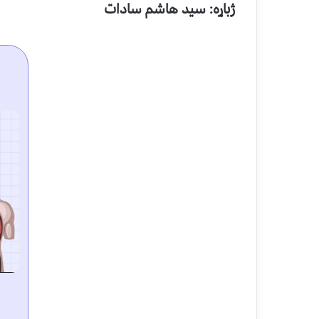
ژباړه: سید هاشم سادات