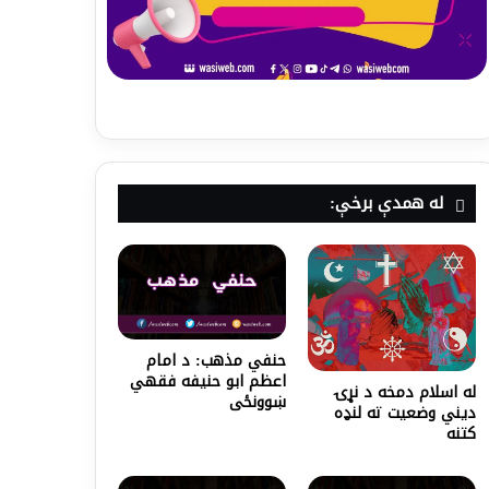
له همدې برخې:
حنفي مذهب: د امام
اعظم ابو حنیفه فقهي
له اسلام دمخه د نړۍ
ښوونځی
دیني وضعیت ته لنډه
کتنه