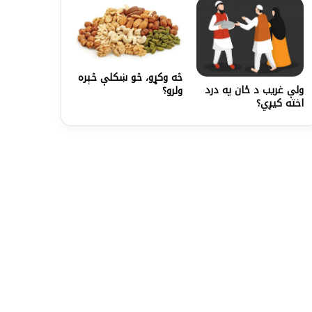
څه وکړو، څو ښکلې څېره
ولې غریب د ځان په درد
ولرو؟
اخته کیږي؟