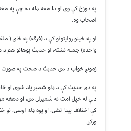
په دوزخ کې وی او دا هغه ډله ده چې په هغه 
اصحاب وه.
او په ځینو روایتونو کې د (فرقه) په ځای ( ملة)
واحده) جمله نشته، او حدیث پوهانو هم د
زمونږ ځواب د دی حدیث د صحت په صورت ک
په دی حدیث کې د ډلو شمیر یاد شوی او ځانګ
ډلې له خپل امت نه شمیرلی دی، او دهغه م
کې اختلاف پیدا نشی، او یوه ډله اوسی، نو ځکه
ورکړ.