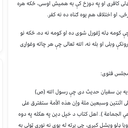
ی ډلی کافری او په دوزخ کې به همیش اوسی، ځکه هره
ی، او اختلاف هم یوه ګناه ده نه کفر.
 کومه ډله ژغورل شوی ده او کومه نه ده، ځکه نو
کې وبلی او بله نه، الله تعالی چې هر چاته وغواړی
ې مجلس فتوی:
یه بن سفیان حدیث دی چې رسول الله (ص)
على اثنتين وسبعين ملة وإن هذه الأمة ستفترق على
وهي الجماعة ). اهل کتاب د خپل دین په هکله په دوه
یا ډلو ویشل کیږی، چې پرته له یوی نه نوری ټولی به