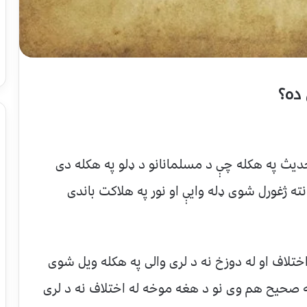
یث په هکله چې د مسلمانانو د ډلو په هکله دی
ه ډله ځانته ژغورل شوی ډله وایې او نور په هلاکت باندی
لاف او له دوزخ نه د لری والی په هکله ویل شوی
 صحیح هم وی نو د هغه موخه له اختلاف نه د لری